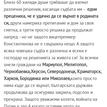
Близо 60 хиляди души трябваше да вземат
различни решения, касаещи съдбата им –
едни
прецениха, че е удачно да се върнат в родината
си,
други намериха препитание и дом за своя
сметка, а трети просто решиха да продължат
напред –но не защото вицепремиер
Константинова не е свършила нещо. А защото
всяка човешка съдба е различна и всеки е
господар на решенията за живота си! За всички
онези граждани на
Мариупол, Мелитопол,
Чернобаевка,Херсон, Северодонецк, Краматорск,
Харков, Бородянка или Миколаев,
които просто
няма къде да се върнат, българската държава
продължава да осигурява закрила, подслон и
прехрана. Защото уважаеми колеги, войната на
Путин е зло.А когато оставим злото да