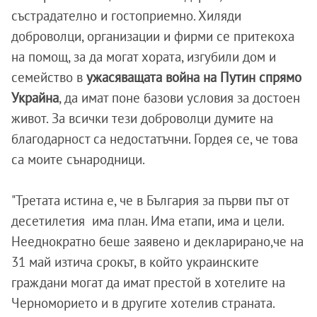
състрадателно и гостоприемно. Хиляди
доброволци, организации и фирми се притекоха
на помощ, за да могат хората, изгубили дом и
семейство в
ужасяващата война на Путин спрямо
Украйна
, да имат поне базови условия за достоен
живот. За всички тези доброволци думите на
благодарност са недостатъчни. Гордея се, че това
са моите сънародници.
"Третата истина е, че в България за първи път от
десетилетия има план. Има етапи, има и цели.
Нееднократно беше заявено и декларирано,че на
31 май изтича срокът, в който украинските
граждани могат да имат престой в хотелите на
Черноморието и в другите хотелив страната.