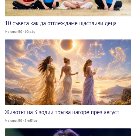
10 съвета как да отглеждаме щастливи деца
MelomanBG - 10te.bg
Животът на 3 зодии тръгва нагоре през август
MelomanBG - Sled5.bg