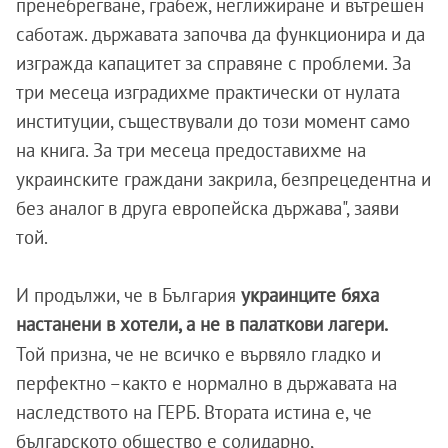
пренебрегване, грабеж, неглижиране и вътрешен
саботаж. държавата започва да функционира и да
изгражда капацитет за справяне с проблеми. За
три месеца изградихме практически от нулата
институции, съществували до този момент само
на книга. За три месеца предоставихме на
украинските граждани закрила, безпрецедентна и
без аналог в друга европейска държава", заяви
той.
И продължи, че в България
украинците бяха
настанени в хотели, а не в палаткови лагери.
Той призна, че не всичко е вървяло гладко и
перфектно –както е нормално в държавата на
наследството на ГЕРБ.
Втората истина е, че
българското общество е солидарно,