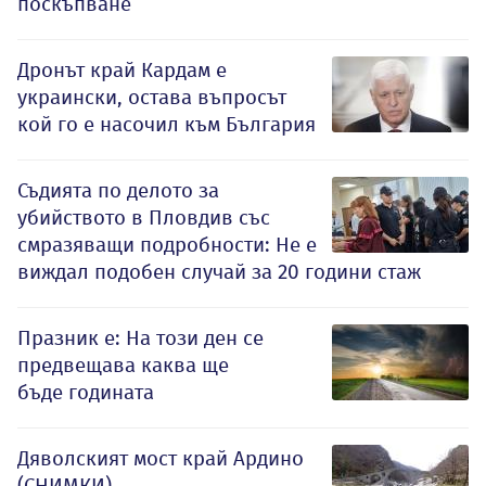
поскъпване
Дронът край Кардам е
украински, остава въпросът
кой го е насочил към България
Съдията по делото за
убийството в Пловдив със
смразяващи подробности: Не е
виждал подобен случай за 20 години стаж
Празник е: На този ден се
предвещава каква ще
бъде годината
Дяволският мост край Ардино
(СНИМКИ)