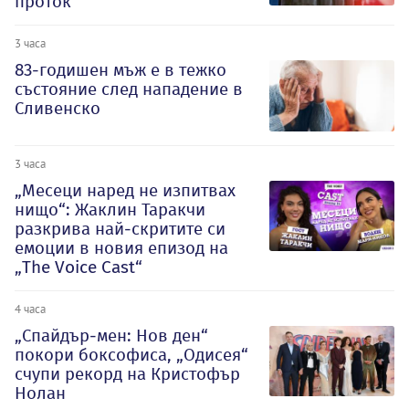
проток
3 часа
83-годишен мъж е в тежко
състояние след нападение в
Сливенско
3 часа
„Месеци наред не изпитвах
нищо“: Жаклин Таракчи
разкрива най-скритите си
емоции в новия епизод на
„The Voice Cast“
4 часа
„Спайдър-мен: Нов ден“
покори боксофиса, „Одисея“
счупи рекорд на Кристофър
Нолан