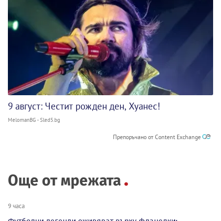
9 август: Честит рожден ден, Хуанес!
MelomanBG - Sled5.bg
Препоръчано от Content Exchange
Още от мрежата
9 часа