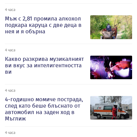
4 часа
Мъж с 2,81 промила алкохол
подкара каруца с две деца в
нея и я обърна
4 часа
Какво разкрива музикалният
ви вкус за интелигентността
ви
4 часа
4-годишно момиче пострада,
след като беше блъснато от
автомобил на заден ход в
Мъглиж
4 часа