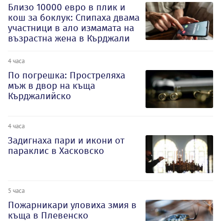
Близо 10000 евро в плик и
кош за боклук: Спипаха двама
участници в ало измамата на
възрастна жена в Кърджали
4 часа
По погрешка: Простреляха
мъж в двор на къща
Кърджалийско
4 часа
Задигнаха пари и икони от
параклис в Хасковско
5 часа
Пожарникари уловиха змия в
къща в Плевенско