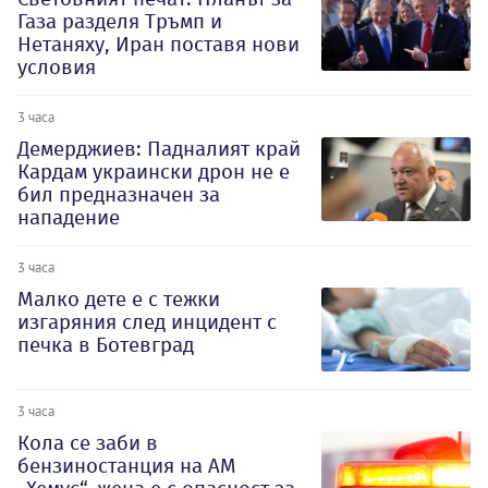
Газа разделя Тръмп и
Нетаняху, Иран поставя нови
условия
3 часа
Демерджиев: Падналият край
Кардам украински дрон не е
бил предназначен за
нападение
3 часа
Малко дете е с тежки
изгаряния след инцидент с
печка в Ботевград
3 часа
Кола се заби в
бензиностанция на АМ