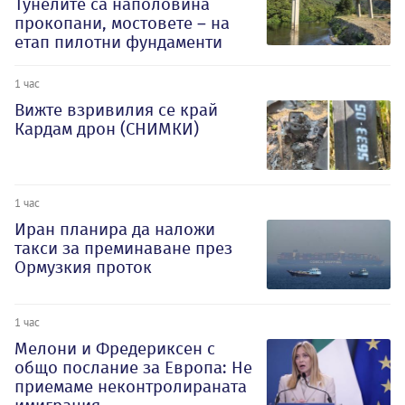
Тунелите са наполовина
прокопани, мостовете – на
етап пилотни фундаменти
1 час
Вижте взривилия се край
Кардам дрон (СНИМКИ)
1 час
Иран планира да наложи
такси за преминаване през
Ормузкия проток
1 час
Мелони и Фредериксен с
общо послание за Европа: Не
приемаме неконтролираната