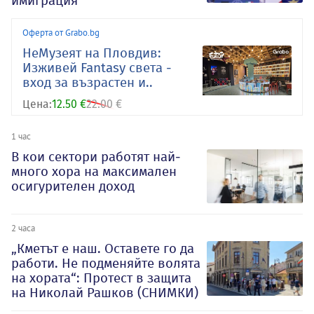
имиграция
Оферта от Grabo.bg
НеМузеят на Пловдив:
Изживей Fantasy света -
вход за възрастен и..
Цена:
12.50 €
22.00 €
1 час
В кои сектори работят най-
много хора на максимален
осигурителен доход
2 часа
„Кметът е наш. Оставете го да
работи. Не подменяйте волята
на хората“: Протест в защита
на Николай Рашков (СНИМКИ)