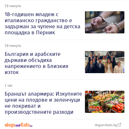
58 минути
18-годишен младеж с
италианско гражданство е
задържан за чупене на детска
площадка в Перник
58 минути
България и арабските
държави обсъдиха
напрежението в Близкия
изток
1 час
Браншът алармира: Изкупните
цени на плодове и зеленчуци
не покриват и
производствените разходи
dogsandcats.bg