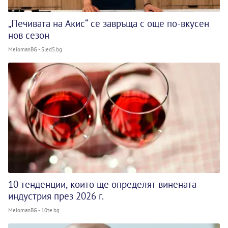
„Печивата на Акис“ се завръща с още по-вкусен
нов сезон
MelomanBG - Sled5.bg
10 тенденции, които ще определят винената
индустрия през 2026 г.
MelomanBG - 10te.bg