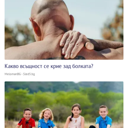
Какво всъщност се крие зад болката?
MelomanBG - Sled5.bg