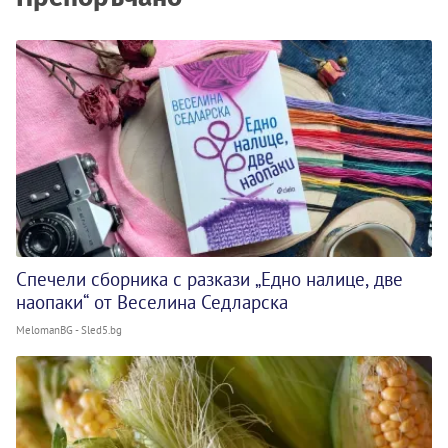
Спечели сборника с разкази „Едно налице, две
наопаки“ от Веселина Седларска
MelomanBG - Sled5.bg