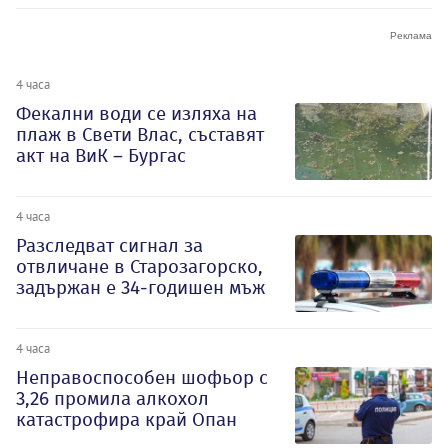
4 часа
Фекални води се изляха на
плаж в Свети Влас, съставят
акт на ВиК – Бургас
4 часа
Разследват сигнал за
отвличане в Старозагорско,
задържан е 34-годишен мъж
4 часа
Неправоспособен шофьор с
3,26 промила алкохол
катастрофира край Опан