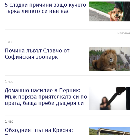
5 сладки причини защо кучето
търка лицето си във вас
1 час
Почина лъвът Славчо от
Софийския зоопарк
1 час
Домашно насилие в Перник:
Мъж поряза приятелката си по
врата, баща преби дъщеря си
1 час
Обходният път на Кресна: