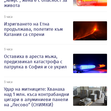
„Хемус“, жена е с опасност за
живота
3 часа
Изригването на Етна
продължава, полетите към
Катания са спрени
3 часа
Оставиха в ареста мъжа,
предизвикал катастрофа с
патрулка в София и се укрил
3 часа
Удар на митниците: Хванаха
над 1 млн. къса контрабандни
цигари в алуминиеви панели
на „Лесово“ (СНИМКИ)