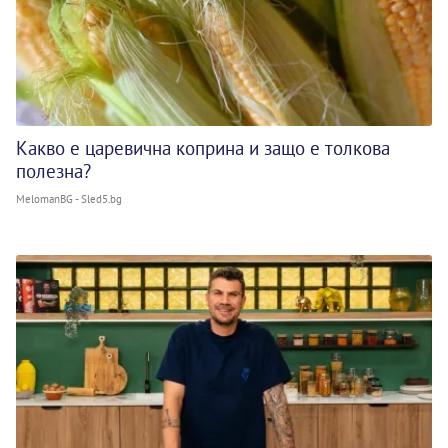
Какво е царевична коприна и защо е толкова
полезна?
MelomanBG - Sled5.bg