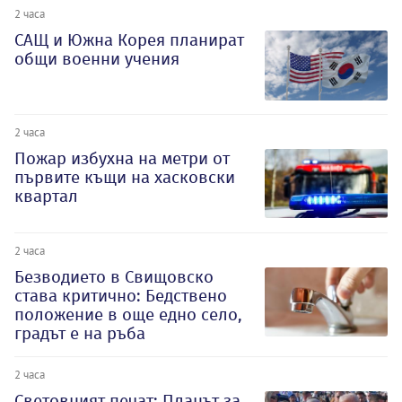
2 часа
САЩ и Южна Корея планират
общи военни учения
2 часа
Пожар избухна на метри от
първите къщи на хасковски
квартал
2 часа
Безводието в Свищовско
става критично: Бедствено
положение в още едно село,
градът е на ръба
2 часа
Световният печат: Планът за