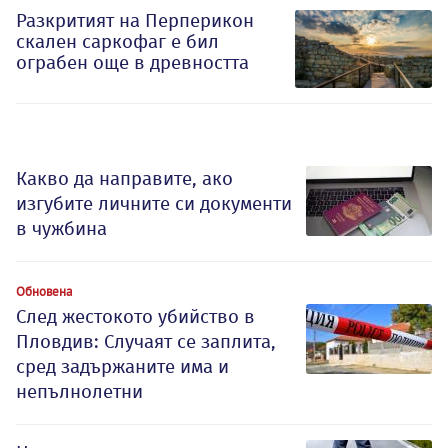
Разкритият на Перперикон
скален саркофаг е бил
ограбен още в древността
Какво да направите, ако
изгубите личните си документи
в чужбина
Обновена
След жестокото убийство в
Пловдив: Случаят се заплита,
сред задържаните има и
непълнолетни