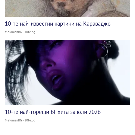
10-те най-известни картини на Караваджо
MelomanBG - 10te.bg
10-те най-горещи БГ хита за юли 2026
MelomanBG - 10te.bg