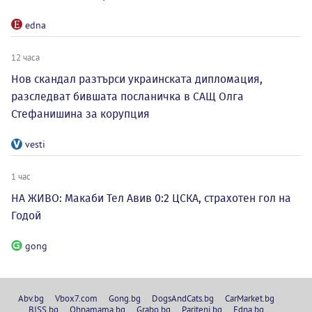
edna
12 часа
Нов скандал разтърси украинската дипломация,
разследват бившата посланичка в САЩ Олга
Стефанишина за корупция
vesti
1 час
НА ЖИВО: Макаби Тел Авив 0:2 ЦСКА, страхотен гол на
Годой
gong
Abv.bg
Vbox7.com
Gong.bg
DogsAndCats.bg
CarMarket.bg
BISS.bg
Ohnamama.bg
Grabo.bg
Pariteni.bg
Edna.bg