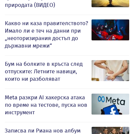
природата (ВИДЕО)
Какво ни каза правителството?
Имало ли е теч на данни при
„неоторизирания достъп до
държавни мрежи“
Бум на болките в кръста след
отпуските: Летните навици,
които ни разболяват
Meta разкри AI хакерска атака
по време на тестове, пуска нов
инструмент
Записва ли Риана нов албум