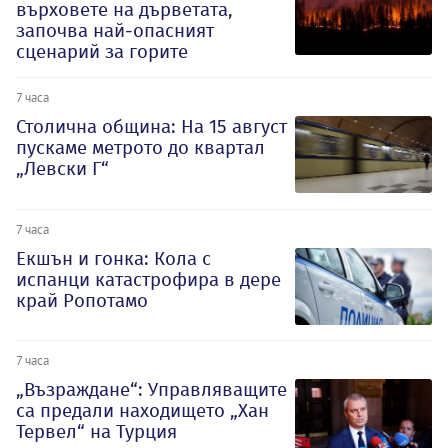
върховете на дърветата,
започва най-опасният
сценарий за горите
7 часа
Столична община: На 15 август
пускаме метрото до квартал
„Левски Г“
7 часа
Екшън и гонка: Кола с
испанци катастрофира в дере
край Ропотамо
7 часа
„Възраждане“: Управляващите
са предали находището „Хан
Тервел“ на Турция