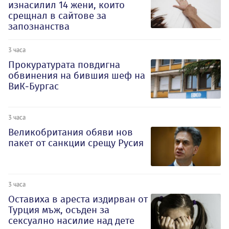
изнасилил 14 жени, които
срещнал в сайтове за
запознанства
3 часа
Прокуратурата повдигна
обвинения на бившия шеф на
ВиК-Бургас
3 часа
Великобритания обяви нов
пакет от санкции срещу Русия
3 часа
Оставиха в ареста издирван от
Турция мъж, осъден за
сексуално насилие над дете