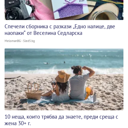
Спечели сборника с разкази „Едно налице, две
наопаки“ от Веселина Седларска
MelomanBG - Sled5.bg
10 неща, които трябва да знаете, преди среща с
жена 30+ г.