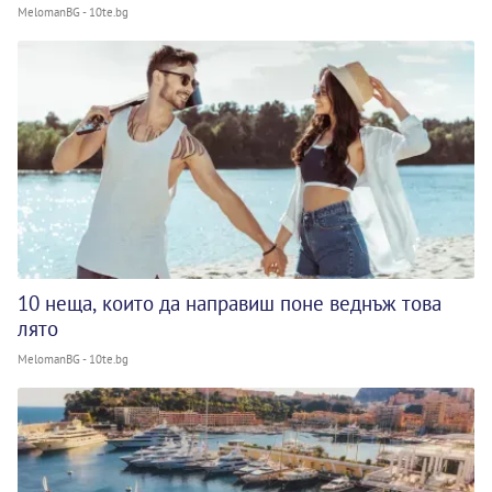
MelomanBG - 10te.bg
10 неща, които да направиш поне веднъж това
лято
MelomanBG - 10te.bg