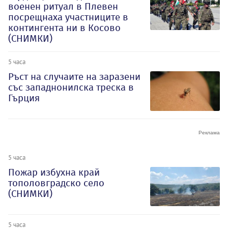
военен ритуал в Плевен
посрещнаха участниците в
контингента ни в Косово
(СНИМКИ)
5 часа
Ръст на случаите на заразени
със западнонилска треска в
Гърция
5 часа
Пожар избухна край
тополовградско село
(СНИМКИ)
5 часа