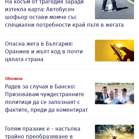
На косъм от трагедия заради
изтекла карта: Автобусен
шофьор остави момче със
специални потребности край пътя в жегата
Опасна жега в България:
Оранжев и жълт код в почти
цялата страна
Обновена
Радев за случая в Банско:
Призовавам чуждестранните
политици да се запознаят с
фактите, преди да коментират
Голям празник е - настъпва
трайно преобразяване в