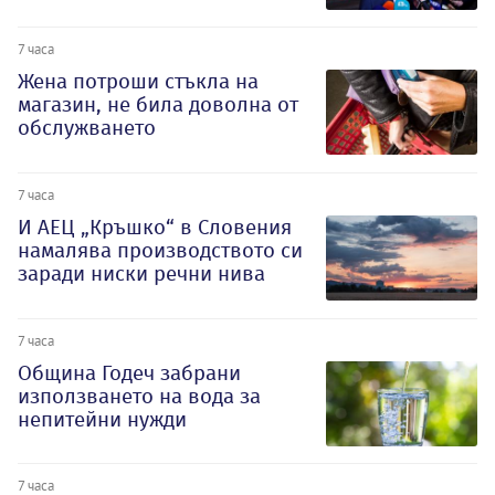
7 часа
Жена потроши стъкла на
магазин, не била доволна от
обслужването
7 часа
И АЕЦ „Кръшко“ в Словения
намалява производството си
заради ниски речни нива
7 часа
Община Годеч забрани
използването на вода за
непитейни нужди
7 часа