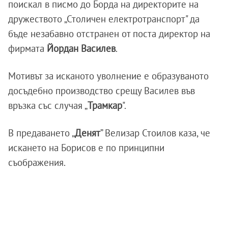
поискал в писмо до Борда на директорите на
дружеството „Столичен електротранспорт" да
бъде незабавно отстранен от поста директор на
фирмата
Йордан Василев
.
Мотивът за исканото уволнение е образуваното
досъдебно производство срещу Василев във
връзка със случая „
Трамкар
".
В предаването „
Денят
” Велизар Стоилов каза, че
искането на Борисов е по принципни
съображения.