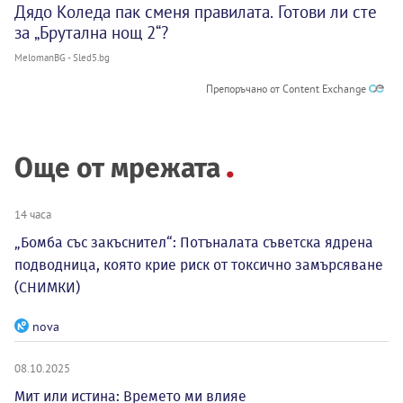
Дядо Коледа пак сменя правилата. Готови ли сте
за „Брутална нощ 2“?
MelomanBG - Sled5.bg
Препоръчано от Content Exchange
Още от мрежата
14 часа
„Бомба със закъснител“: Потъналата съветска ядрена
подводница, която крие риск от токсично замърсяване
(СНИМКИ)
nova
08.10.2025
Мит или истина: Времето ми влияе