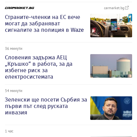
carmarket.bg
Страните-членки на ЕС вече
могат да забраняват
сигналите за полиция в Waze
36 минути
Словения задържа АЕЦ
„Кръшко“ в работа, за да
избегне риск за
електросистемата
54 минути
Зеленски ще посети Сърбия за
първи път след руската
инвазия
1 час