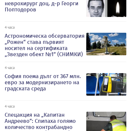
неврохирург доц. д-р Георги
Поптодоров
4 часа
Астрономическа обсерватория
„Рожен“ става първият
носител на сертификата
„Звезден обект №1“ (СНИМКИ)
4 часа
София поема дълг от 367 млн.
евро за модернизирането на
градската среда
4 часа
Спецакция на „Капитан
Андреево“: Спипаха голямо
количество контрабандно