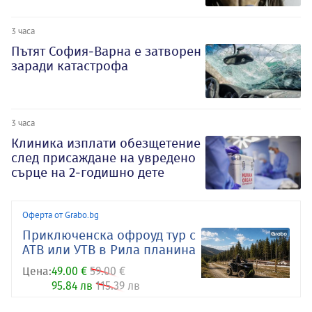
3 часа
Пътят София-Варна е затворен
заради катастрофа
3 часа
Клиника изплати обезщетение
след присаждане на увредено
сърце на 2-годишно дете
Оферта от Grabo.bg
Приключенска офроуд тур с
АТВ или УТВ в Рила планина
Цена:
49.00 €
59.00 €
95.84 лв
115.39 лв