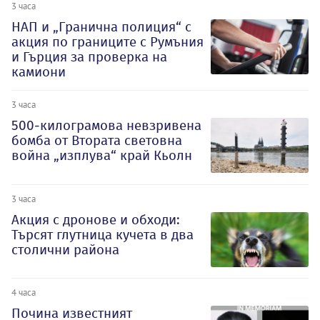
3 часа
НАП и „Гранична полиция“ с
акция по границите с Румъния
и Гърция за проверка на
камиони
3 часа
500-килограмова невзривена
бомба от Втората световна
война „изплува“ край Кьолн
3 часа
Акция с дронове и обходи:
Търсят глутница кучета в два
столични района
4 часа
Почина известният