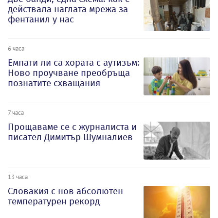
действала наглата мрежа за
фентанил у нас
6 часа
Емпати ли са хората с аутизъм:
Ново проучване преобръща
познатите схващания
7 часа
Прощаваме се с журналиста и
писател Димитър Шумналиев
13 часа
Словакия с нов абсолютен
температурен рекорд