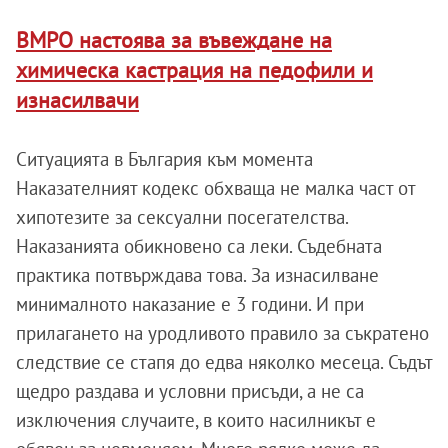
ВМРО настоява за въвеждане на
химическа кастрация на педофили и
изнасилвачи
Ситуацията в България към момента
Наказателният кодекс обхваща не малка част от
хипотезите за сексуални посегателства.
Наказанията обикновено са леки. Съдебната
практика потвърждава това. За изнасилване
минималното наказание е 3 години. И при
прилагането на уродливото правило за съкратено
следствие се стапя до едва няколко месеца. Съдът
щедро раздава и условни присъди, а не са
изключения случаите, в които насилникът е