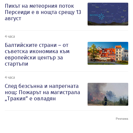
Пикът на метеорния поток
Персеиди е в нощта срещу 13
август
4 часа
Балтийските страни – от
съветска икономика към
европейски център за
стартъпи
4 часа
След безсънна и напрегната
нощ: Пожарът на магистрала
„Тракия“ е овладян