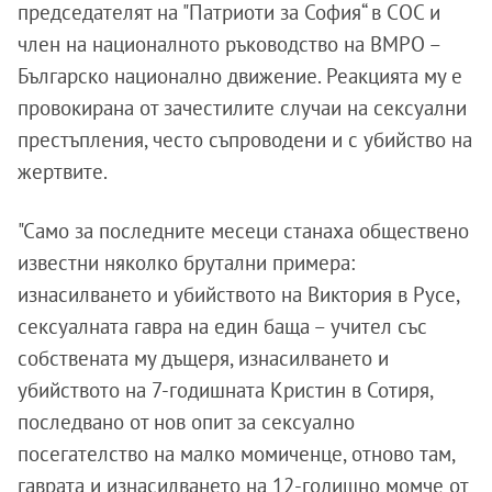
председателят на "Патриоти за София“ в СОС и
член на националното ръководство на ВМРО –
Българско национално движение. Реакцията му е
провокирана от зачестилите случаи на сексуални
престъпления, често съпроводени и с убийство на
жертвите.
"Само за последните месеци станаха обществено
известни няколко брутални примера:
изнасилването и убийството на Виктория в Русе,
сексуалната гавра на един баща – учител със
собствената му дъщеря, изнасилването и
убийството на 7-годишната Кристин в Сотиря,
последвано от нов опит за сексуално
посегателство на малко момиченце, отново там,
гаврата и изнасилването на 12-годишно момче от