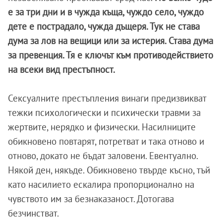
е за три дни и в чужда къща, чуждо село, чуждо
дете е пострадало, чужда дъщеря. Тук не става
дума за лов на вещици или за истерия. Става дума
за превенция. Тя е ключът към противодействието
на всеки вид престъпност.
Сексуалните престъпления винаги предизвикват
тежки психологически и психически травми за
жертвите, нерядко и физически. Насилниците
обикновено повтарят, потретват и така отново и
отново, докато не бъдат заловени. Евентуално.
Някой ден, някъде. Обикновено твърде късно, тъй
като насилието ескалира пропорционално на
чувството им за безнаказаност. Дотогава
безчинстват.