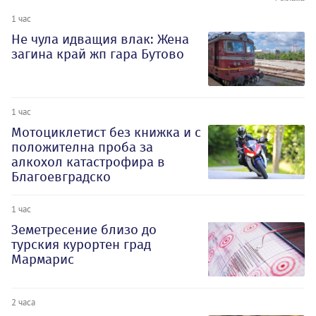
1 час
Не чула идващия влак: Жена
загина край жп гара Бутово
1 час
Мотоциклетист без книжка и с
положителна проба за
алкохол катастрофира в
Благоевградско
1 час
Земетресение близо до
турския курортен град
Мармарис
2 часа