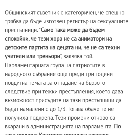
Общинският съветник е категоричен, че спешно
трябва да бъде изготвен регистър на сексуалните
престъпници. "
Само така може да бъдем
спокойни, че тези хора не са аниматори на
детските партита на децата ни, че не са техни
учители или треньори
", заявява той.
Парламентарната група на патриотите в
народното събрание още преди три години
повдигна темата за отпадане на бързото
следствие при тежки престъпления, което дава
възможност присъдите на тази престъпници да
бъдат намалени с до 1/3. Тогава обаче те не
получиха подкрепа. Тези промени отново са
вкарани в администрацията на парламента.
По