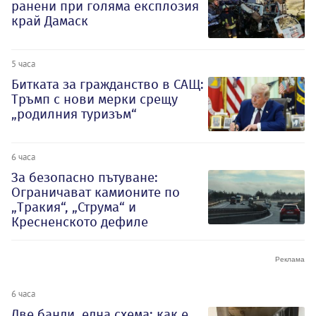
ранени при голяма експлозия
край Дамаск
5 часа
Битката за гражданство в САЩ:
Тръмп с нови мерки срещу
„родилния туризъм“
6 часа
За безопасно пътуване:
Ограничават камионите по
„Тракия“, „Струма“ и
Кресненското дефиле
6 часа
Две банди, една схема: как е