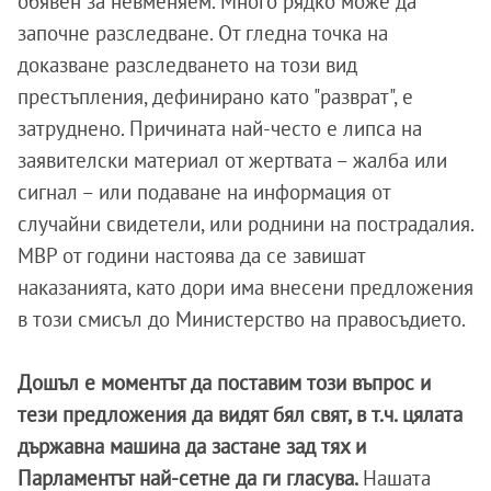
обявен за невменяем. Много рядко може да
започне разследване. От гледна точка на
доказване разследването на този вид
престъпления, дефинирано като "разврат", е
затруднено. Причината най-често е липса на
заявителски материал от жертвата – жалба или
сигнал – или подаване на информация от
случайни свидетели, или роднини на пострадалия.
МВР от години настоява да се завишат
наказанията, като дори има внесени предложения
в този смисъл до Министерство на правосъдието.
Дошъл е моментът да поставим този въпрос и
тези предложения да видят бял свят, в т.ч. цялата
държавна машина да застане зад тях и
Парламентът най-сетне да ги гласува.
Нашата