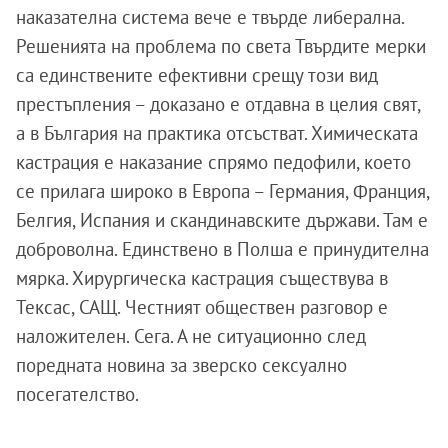
наказателна система вече е твърде либерална.
Решенията на проблема по света Твърдите мерки
са единствените ефективни срещу този вид
престъпления – доказано е отдавна в целия свят,
а в България на практика отсъстват. Химическата
кастрация е наказание спрямо педофили, което
се прилага широко в Европа – Германия, Франция,
Белгия, Испания и скандинавските държави. Там е
доброволна. Единствено в Полша е принудителна
мярка. Хирургическа кастрация съществува в
Тексас, САЩ. Честният обществен разговор е
наложителен. Сега. А не ситуационно след
поредната новина за зверско сексуално
посегателство.