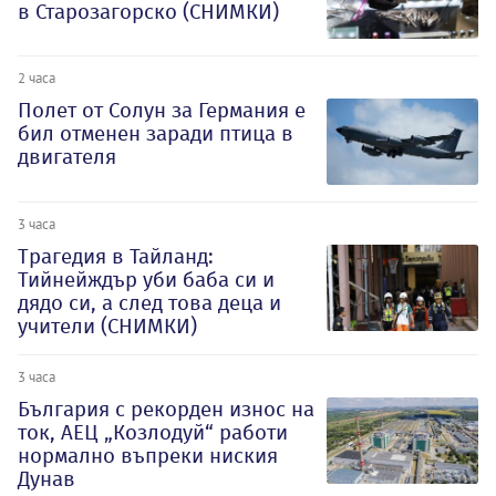
в Старозагорско (СНИМКИ)
2 часа
Полет от Солун за Германия е
бил отменен заради птица в
двигателя
3 часа
Трагедия в Тайланд:
Тийнейждър уби баба си и
дядо си, а след това деца и
учители (СНИМКИ)
3 часа
България с рекорден износ на
ток, АЕЦ „Козлодуй“ работи
нормално въпреки ниския
Дунав