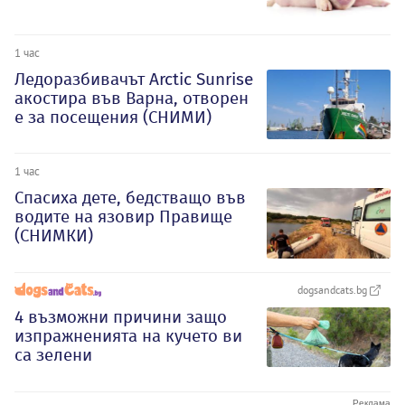
1 час
Ледоразбивачът Arctic Sunrise
акостира във Варна, отворен
е за посещения (СНИМИ)
1 час
Спасиха дете, бедстващо във
водите на язовир Правище
(СНИМКИ)
dogsandcats.bg
4 възможни причини защо
изпражненията на кучето ви
са зелени