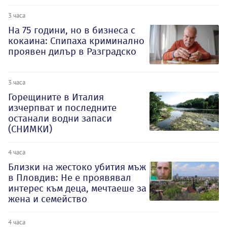
3 часа
На 75 години, но в бизнеса с
кокаина: Спипаха криминално
проявен дилър в Разградско
3 часа
Горещините в Италия
изчерпват и последните
останали водни запаси
(СНИМКИ)
4 часа
Близки на жестоко убития мъж
в Пловдив: Не е проявявал
интерес към деца, мечтаеше за
жена и семейство
4 часа