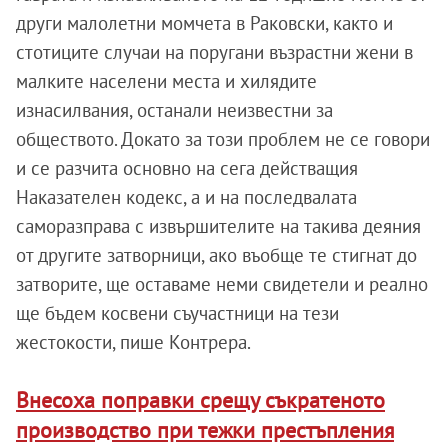
други малолетни момчета в Раковски, както и
стотиците случаи на поругани възрастни жени в
малките населени места и хилядите
изнасилвания, останали неизвестни за
обществото. Докато за този проблем не се говори
и се разчита основно на сега действащия
Наказателен кодекс, а и на последвалата
саморазправа с извършителите на такива деяния
от другите затворници, ако въобще те стигнат до
затворите, ще оставаме неми свидетели и реално
ще бъдем косвени съучастници на тези
жестокости, пише Контрера.
Внесоха поправки срещу съкратеното
производство при тежки престъпления