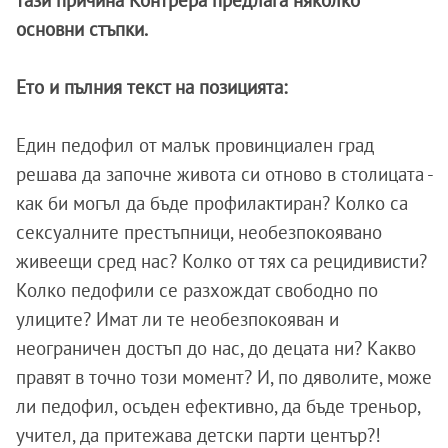
тази причина Контрера предлага няколко
основни стъпки.
Ето и пълния текст на позицията:
Един педофил от малък провинциален град
решава да започне живота си отново в столицата -
как би могъл да бъде профилактиран? Колко са
сексуалните престъпници, необезпокоявано
живеещи сред нас? Колко от тях са рецидивисти?
Колко педофили се разхождат свободно по
улиците? Имат ли те необезпокояван и
неограничен достъп до нас, до децата ни? Какво
правят в точно този момент? И, по дяволите, може
ли педофил, осъден ефективно, да бъде треньор,
учител, да притежава детски парти център?!