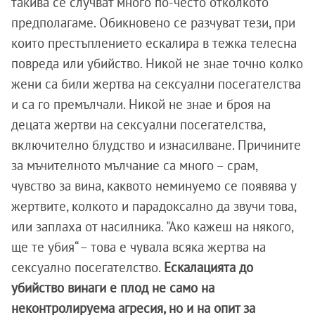
такива се случват много по-често отколкото
предполагаме. Обикновено се разчуват тези, при
които престъплението ескалира в тежка телесна
повреда или убийство. Никой не знае точно колко
жени са били жертва на сексуални посегателства
и са го премълчали. Никой не знае и броя на
децата жертви на сексуални посегателства,
включително блудство и изнасилване. Причините
за мъчителното мълчание са много – срам,
чувство за вина, каквото неминуемо се появява у
жертвите, колкото и парадоксално да звучи това,
или заплаха от насилника. "Ако кажеш на някого,
ще те убия“ – това е чувала всяка жертва на
сексуално посегателство.
Ескалацията до
убийство винаги е плод не само на
неконтролируема агресия, но и на опит за