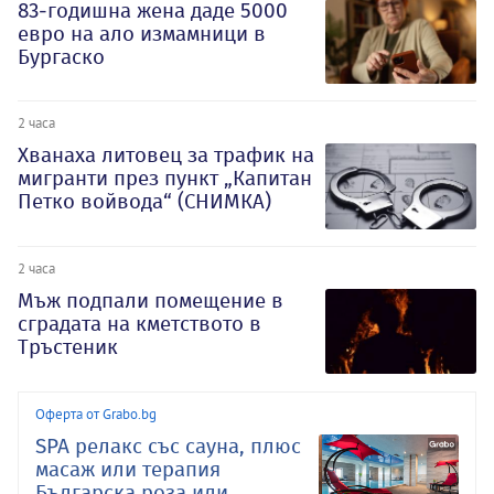
83-годишна жена даде 5000
евро на ало измамници в
Бургаско
2 часа
Хванаха литовец за трафик на
мигранти през пункт „Капитан
Петко войвода“ (СНИМКА)
2 часа
Мъж подпали помещение в
сградата на кметството в
Тръстеник
Оферта от Grabo.bg
SPA релакс със сауна, плюс
масаж или терапия
Българска роза или ..