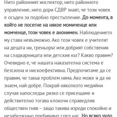
Нито районният инспектор, нито районното
управление, нито дори СДВР знаят, че този човек
е осъден за подобно престъпление.
До момента, в
който не посегне на някое момиченце или
момченце, този човек е анонимен.
Наблюдението
му става невъзможно. Ако този човек е учителят
на децата ни, треньорът или добрият собственик
на сладкарницата или детския кът? Какво правим?
Очевидно е, че нашата наказателна система е
безсилна и нискоефективна. Предпочитаме да се
правим, че такъв проблем няма. Ако може и да не
знаем, най-добре. Покрай няколкото медийни
случая напоследък рязко се присещаме и
действително тогава клокочи справедлив
обществен гняв – защо такива изроди спокойно и
незабелязано пребивават сред нас.
Но всяко чудо