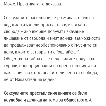
Може. Практиката го доказва.
Сексуалните насилници се разминават леко, а
веднъж изтърпели присъдата си, излизат на
свобода – ако въобще получат наказание
лишаване от свобода и имат всички възможности
да продължават необезпокоявано с гнусните си
дела, в които затворът ги е "ошлайфал".
Обществена тайна е, че педофилите получават
сурови, пропорционални на престъпленията си
наказания, но от останалите лишени от свобода,
не от Наказателния кодекс.
Сексуалните престъпления винаги са били
неудобна и деликатна тема за обществото.
А