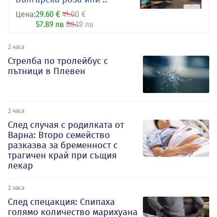
Цена:
29.60 €
41.00 €
57.89 лв
80.19 лв
2 часа
Стрелба по тролейбус с
пътници в Плевен
2 часа
След случая с родилката от
Варна: Второ семейство
разказва за бременност с
трагичен край при същия
лекар
2 часа
След спецакция: Спипаха
голямо количество марихуана