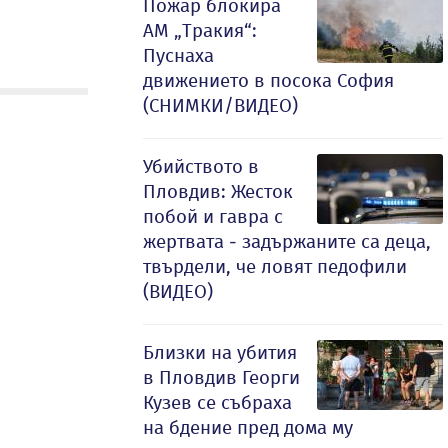
Пожар блокира
АМ „Тракия“:
Пуснаха
движението в посока София
(СНИМКИ/ВИДЕО)
Убийството в
Пловдив: Жесток
побой и гавра с
жертвата - задържаните са деца,
твърдели, че ловят педофили
(ВИДЕО)
Близки на убития
в Пловдив Георги
Кузев се събраха
на бдение пред дома му