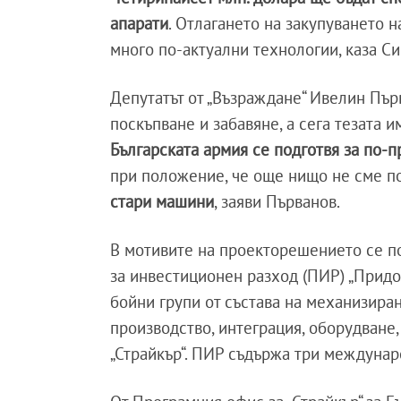
апарати
. Отлагането на закупуването 
много по-актуални технологии, каза С
Депутатът от „Възраждане“ Ивелин Пър
поскъпване и забавяне, а сега тезата 
Българската армия се подготвя за по-п
при положение, че още нищо не сме п
стари машини
, заяви Първанов.
В мотивите на проекторешението се по
за инвестиционен разход (ПИР) „Придо
бойни групи от състава на механизирана
производство, интеграция, оборудване
„Страйкър“. ПИР съдържа три междунар