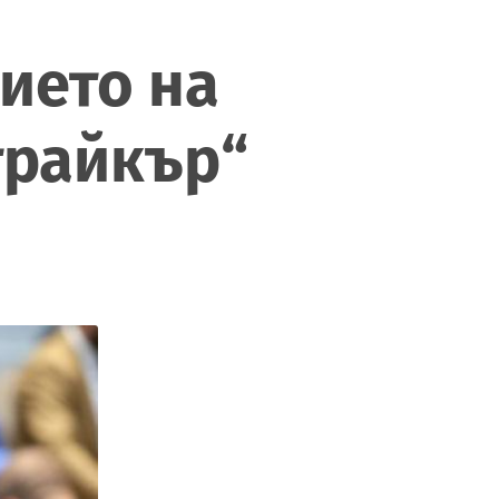
ието на
трайкър“