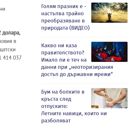
Голям празник е -
ени
настъпва трайно
преобразяване в
природата (ВИДЕО)
 долара,
ловия в
Какво ни каза
 щатски
правителството?
1 414 037
Имало ли е теч на
данни при „неоторизирания
достъп до държавни мрежи“
Бум на болките в
кръста след
отпуските:
Летните навици, които ни
разболяват