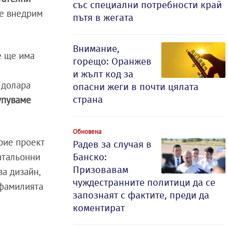
със специални потребности край
ще внедрим
пътя в жегата
Внимание,
е ще има
горещо: Оранжев
и жълт код за
 долара
опасни жеги в почти цялата
страна
упуваме
Обновена
рие проект
Радев за случая в
атальонни
Банско:
Призовавам
за дизайн,
чуждестранните политици да се
 фамилията
запознаят с фактите, преди да
коментират