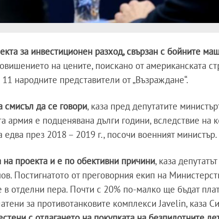
екта за инвестиционен разход, свързан с бойните ма
вишението на цените, поискано от американската стр
 – 11 народните представители от „Възраждане“.
а смисъл да се говори
, каза пред депутатите министър
та армия е подценявана дълги години, вследствие на 
едва през 2018 – 2019 г., посочи военният министър.
 на проекта и е по обективни причини
, каза депутатът
ов. Постигнатото от преговорния екип на Министерст
 в отделни пера. Почти с 20% по-малко ще бъдат пла
атени за противотанковите комплекси Javelin, каза С
естени с отлагането на покупката на безпилотните ле