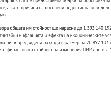
България в САЩ е предоставена подробна обосновка за
ите, а като причини са посочени недостиг на определ
щаб.
вора общата им стойност ще нарасне до 1 393 140 192
тчитайки инфлацията и ефекта на икономическите ус
ожени непредвидени разходи в размер на 20 897 103
оето финансовата стойност на изменения ПИР достига 