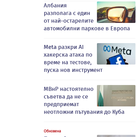
Албания
разполага с един
от най-остарелите
автомобилни паркове в Европа
Meta разкри AI
хакерска атака по
време на тестове,
пуска нов инструмент
МВнР настоятелно
съветва да не се
предприемат
неотложни пътувания до Куба
Обновена