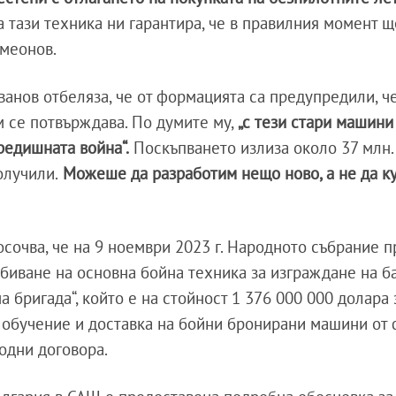
на тази техника ни гарантира, че в правилния момент 
имеонов.
ванов отбеляза, че от формацията са предупредили, ч
им се потвърждава. По думите му,
„с тези стари машини
редишната война“.
Поскъпването излиза около 37 млн.
олучили.
Можеше да разработим нещо ново, а не да к
сочва, че на 9 ноември 2023 г. Народното събрание п
биване на основна бойна техника за изграждане на б
 бригада“, който е на стойност 1 376 000 000 долара 
, обучение и доставка на бойни бронирани машини от
одни договора.