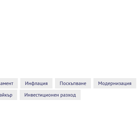
амент
Инфлация
Поскъпване
Модернизация
айкър
Инвестиционен разход