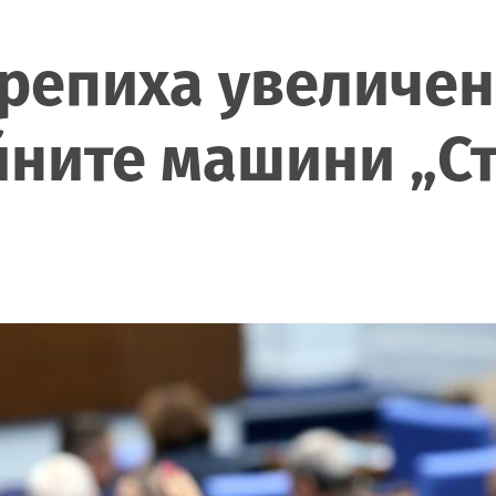
репиха увеличен
йните машини „С