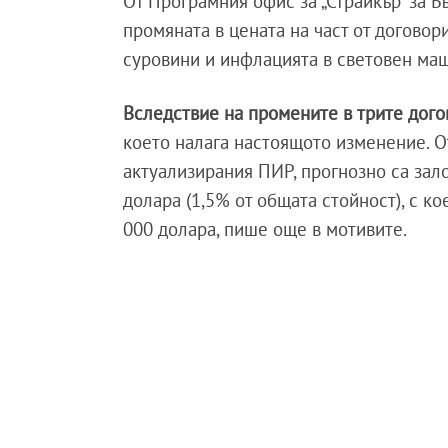
От Програмния офис за „Страйкър“ за 
промяната в цената на част от договор
суровини и инфлацията в световен ма
Вследствие на промените в трите дого
което налага настоящото изменение. О
актуализирания ПИР, прогнозно са зал
долара (1,5% от общата стойност), с к
000 долара, пише още в мотивите.