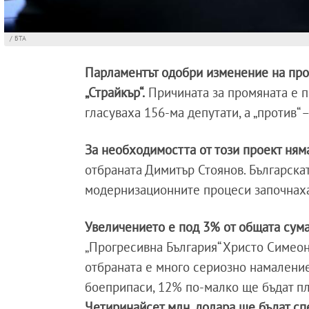
/ БТА
Парламентът одобри изменение на про
„Страйкър“.
Причината за промяната е по
гласуваха 156-ма депутати, а „против“
За необходимостта от този проект ням
отбраната Димитър Стоянов. Българска
модернизационните процеси започнаха 
Увеличението е под 3% от общата сума
„Прогресивна България“ Христо Симеон
отбраната е много сериозно намаление
боеприпаси, 12% по-малко ще бъдат пл
Четиринайсет млн. долара ще бъдат сп