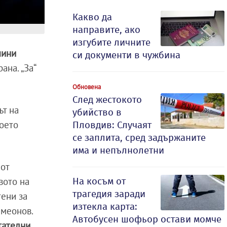
Какво да
направите, ако
изгубите личните
шини
си документи в чужбина
ана. „За“
Обновена
След жестокото
ът на
убийство в
което
Пловдив: Случаят
се заплита, сред задържаните
има и непълнолетни
 от
На косъм от
вото на
трагедия заради
тени за
изтекла карта:
имеонов.
Автобусен шофьор остави момче
тателни