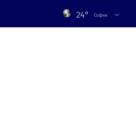
24°
София