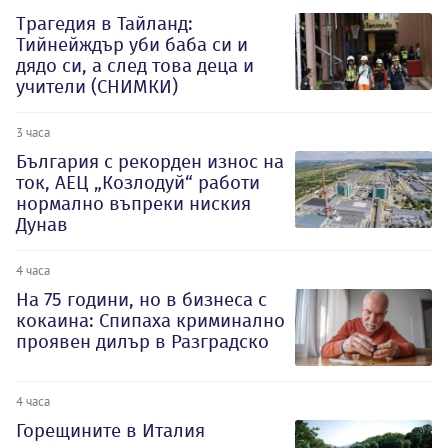
Трагедия в Тайланд:
Тийнейждър уби баба си и
дядо си, а след това деца и
учители (СНИМКИ)
3 часа
България с рекорден износ на
ток, АЕЦ „Козлодуй“ работи
нормално въпреки ниския
Дунав
4 часа
На 75 години, но в бизнеса с
кокаина: Спипаха криминално
проявен дилър в Разградско
4 часа
Горещините в Италия