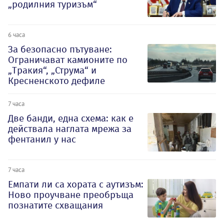
„родилния туризъм“
6 часа
За безопасно пътуване:
Ограничават камионите по
„Тракия“, „Струма“ и
Кресненското дефиле
7 часа
Две банди, една схема: как е
действала наглата мрежа за
фентанил у нас
7 часа
Емпати ли са хората с аутизъм:
Ново проучване преобръща
познатите схващания