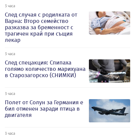
3 часа
След случая с родилката от
Варна: Второ семейство
разказва за бременност с
трагичен край при същия
лекар
3 часа
След спецакция: Спипаха
голямо количество марихуана
в Старозагорско (СНИМКИ)
3 часа
Полет от Солун за Германия е
бил отменен заради птица в
двигателя
3 часа