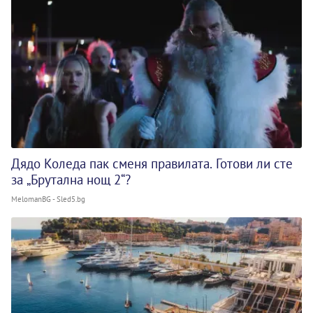
Дядо Коледа пак сменя правилата. Готови ли сте
за „Брутална нощ 2“?
MelomanBG - Sled5.bg