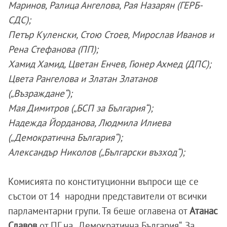
Маринов, Ралица Ангелова, Рая Назарян (ГЕРБ-
СДС);
Петър Куленски, Стою Стоев, Мирослав Иванов и
Рена Стефанова (ПП);
Хамид Хамид, Цветан Енчев, Гюнер Ахмед (ДПС);
Цвета Рангелова и Златан Златанов
(„Възраждане“);
Мая Димитров („БСП за България“);
Надежда Йорданова, Людмила Илиева
(„Демократична България“);
Александър Николов („Български възход“);
Комисията по конституционни въпроси ще се
състои от 14 народни представители от всички
парламентарни групи. Тя беше оглавена от
Атанас
Славов
от ПГ на „Демократична България“. За