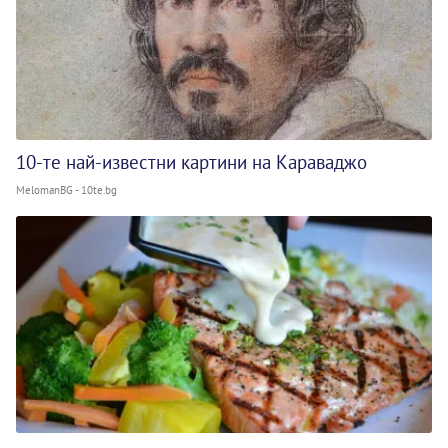
10-те най-известни картини на Караваджо
MelomanBG - 10te.bg