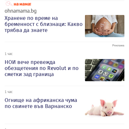
ohnamama.bg
Хранене по време на
бременност с близнаци: Какво
трябва да знаете
1 час
НОИ вече превежда
обезщетения по Revolut и по
сметки зад граница
1 час
Огнище на африканска чума
по свинете във Варнанско