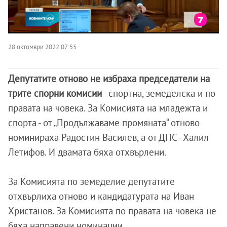
28 октомври 2022 07:55
Депутатите отново не избраха председатели на
трите спорни комисии
- спортна, земеделска и по
правата на човека. За Комисията на младежта и
спорта - от „Продължаваме промяната“ отново
номинираха Радостин Василев, а от ДПС - Халил
Летифов. И двамата бяха отхвърлени.
За Комисията по земеделие депутатите
отхвърлиха отново и кандидатурата на Иван
Христанов. За Комисията по правата на човека не
бяха направени номинации.