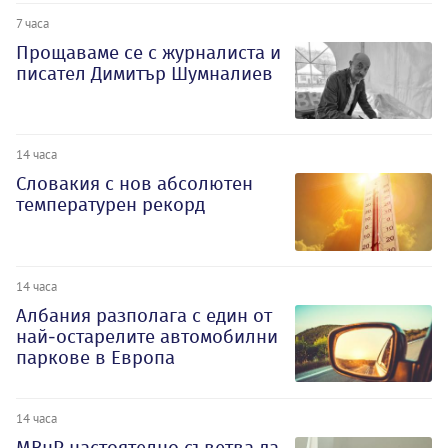
7 часа
Прощаваме се с журналиста и
писател Димитър Шумналиев
14 часа
Словакия с нов абсолютен
температурен рекорд
14 часа
Албания разполага с един от
най-остарелите автомобилни
паркове в Европа
14 часа
МВнР настоятелно съветва да