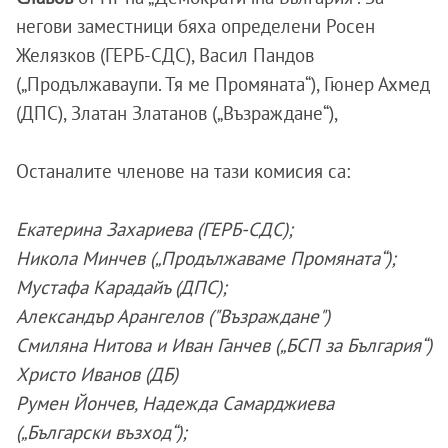
негови заместници бяха определени Росен
Желязков (ГЕРБ-СДС), Васил Пандов
(„Продължаваупи. Тя ме Промяната“), Гюнер Ахмед
(ДПС), Златан Златанов („Възраждане“),
Останалите членове на тази комисия са:
Екатерина Захариева (ГЕРБ-СДС);
Никола Минчев („Продължаваме Промяната“);
Мустафа Карадайъ (ДПС);
Александър Арангелов ("Възраждане")
Смиляна Нитова и Иван Ганчев („БСП за България“)
Христо Иванов (ДБ)
Румен Йончев, Надежда Самарджиева
(„Български възход“);