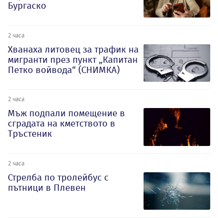
Бургаско
2 часа
Хванаха литовец за трафик на
мигранти през пункт „Капитан
Петко войвода“ (СНИМКА)
2 часа
Мъж подпали помещение в
сградата на кметството в
Тръстеник
2 часа
Стрелба по тролейбус с
пътници в Плевен