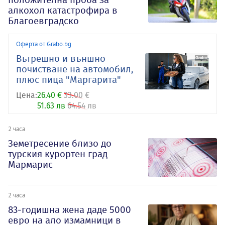
алкохол катастрофира в
Благоевградско
Оферта от Grabo.bg
Вътрешно и външно
почистване на автомобил,
плюс пица "Маргарита"
Цена:
26.40 €
33.00 €
51.63 лв
64.54 лв
2 часа
Земетресение близо до
турския курортен град
Мармарис
2 часа
83-годишна жена даде 5000
евро на ало измамници в