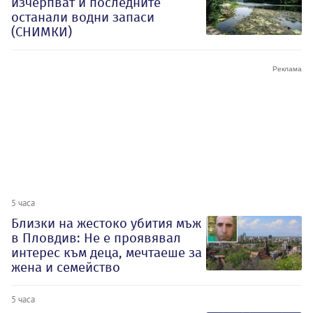
изчерпват и последните
останали водни запаси
(СНИМКИ)
5 часа
Близки на жестоко убития мъж
в Пловдив: Не е проявявал
интерес към деца, мечтаеше за
жена и семейство
5 часа