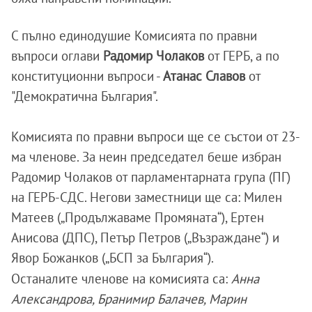
С пълно единодушие Комисията по правни
въпроси оглави
Радомир Чолаков
от ГЕРБ, а по
конституционни въпроси -
Атанас Славов
от
"Демократична България".
Комисията по правни въпроси ще се състои от 23-
ма членове. За неин председател беше избран
Радомир Чолаков от парламентарната група (ПГ)
на ГЕРБ-СДС. Негови заместници ще са: Милен
Матеев („Продължаваме Промяната“), Ертен
Анисова (ДПС), Петър Петров („Възраждане“) и
Явор Божанков („БСП за България“).
Останалите членове на комисията са:
Анна
Александрова, Бранимир Балачев, Марин