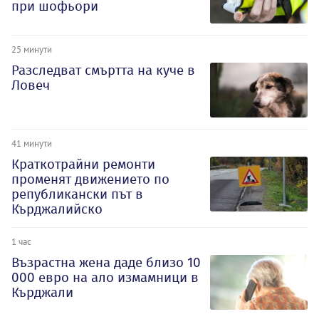
при шофьори
25 минути
Разследват смъртта на куче в
Ловеч
41 минути
Краткотрайни ремонти
променят движението по
републикански път в
Кърджалийско
1 час
Възрастна жена даде близо 10
000 евро на ало измамници в
Кърджали