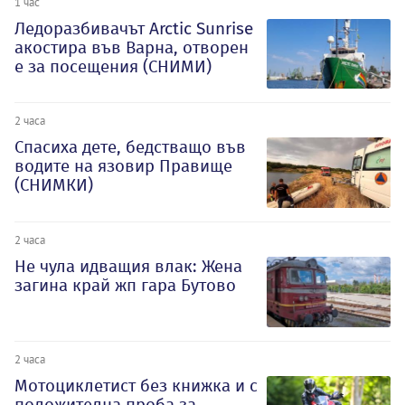
1 час
Ледоразбивачът Arctic Sunrise
акостира във Варна, отворен
е за посещения (СНИМИ)
2 часа
Спасиха дете, бедстващо във
водите на язовир Правище
(СНИМКИ)
2 часа
Не чула идващия влак: Жена
загина край жп гара Бутово
2 часа
Мотоциклетист без книжка и с
положителна проба за