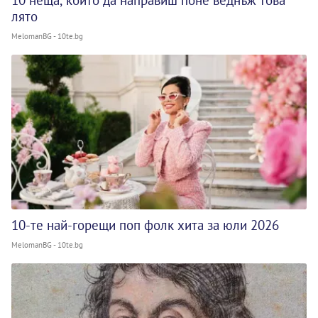
10 неща, които да направиш поне веднъж това
лято
MelomanBG - 10te.bg
10-те най-горещи поп фолк хита за юли 2026
MelomanBG - 10te.bg