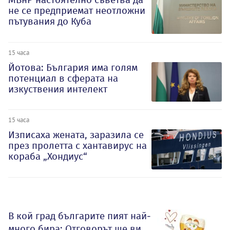
не се предприемат неотложни
пътувания до Куба
15 часа
Йотова: България има голям
потенциал в сферата на
изкуствения интелект
15 часа
Изписаха жената, заразила се
през пролетта с хантавирус на
кораба „Хондиус“
В кой град българите пият най-
много бира: Отговорът ще ви