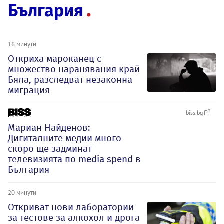
България
16 минути
Откриха мароканец с
множество наранявания край
Бяла, разследват незаконна
миграция
biss.bg
Мариан Найденов:
Дигиталните медии много
скоро ще задминат
телевизията по media spend в
България
20 минути
Откриват нови лаборатории
за тестове за алкохол и дрога