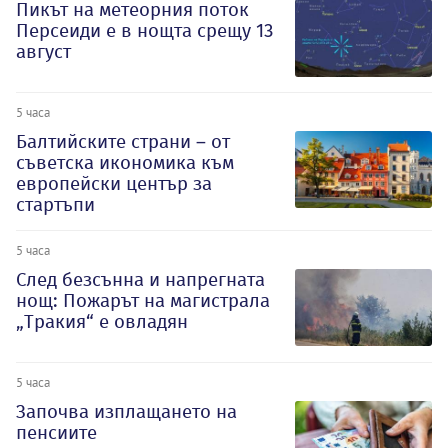
Пикът на метеорния поток
Персеиди е в нощта срещу 13
август
5 часа
Балтийските страни – от
съветска икономика към
европейски център за
стартъпи
5 часа
След безсънна и напрегната
нощ: Пожарът на магистрала
„Тракия“ е овладян
5 часа
Започва изплащането на
пенсиите