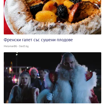
Френски галет със сушени плодове
MelomanBG - Sled5.bg