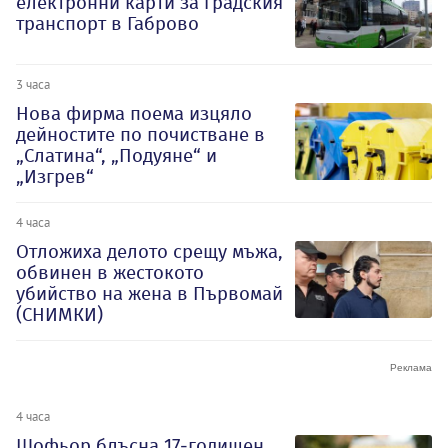
електронни карти за градския
транспорт в Габрово
3 часа
Нова фирма поема изцяло
дейностите по почистване в
„Слатина“, „Подуяне“ и
„Изгрев“
4 часа
Отложиха делото срещу мъжа,
обвинен в жестокото
убийство на жена в Първомай
(СНИМКИ)
4 часа
Шофьор блъсна 17-годишен