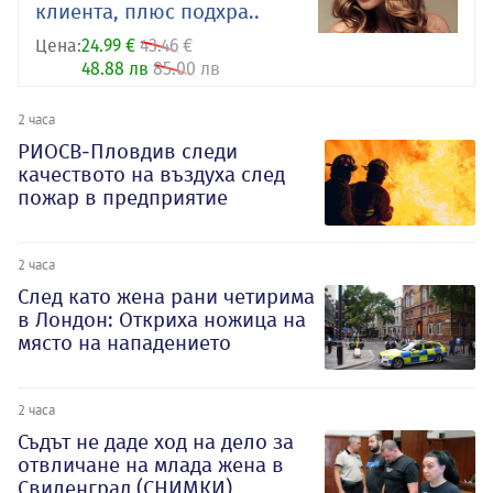
клиента, плюс подхра..
Цена:
24.99 €
43.46 €
48.88 лв
85.00 лв
2 часа
РИОСВ-Пловдив следи
качеството на въздуха след
пожар в предприятие
2 часа
След като жена рани четирима
в Лондон: Откриха ножица на
място на нападението
2 часа
Съдът не даде ход на дело за
отвличане на млада жена в
Свиленград (СНИМКИ)