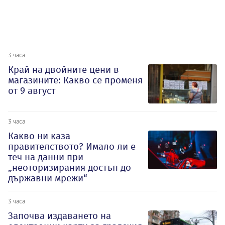
3 часа
Край на двойните цени в
магазините: Какво се променя
от 9 август
3 часа
Какво ни каза
правителството? Имало ли е
теч на данни при
„неоторизирания достъп до
държавни мрежи“
3 часа
Започва издаването на