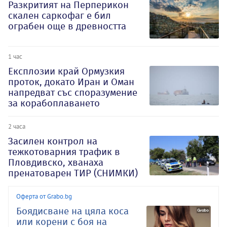
Разкритият на Перперикон
скален саркофаг е бил
ограбен още в древността
1 час
Експлозии край Ормузкия
проток, докато Иран и Оман
напредват със споразумение
за корабоплаването
2 часа
Засилен контрол на
тежкотоварния трафик в
Пловдивско, хванаха
пренатоварен ТИР (СНИМКИ)
Оферта от Grabo.bg
Боядисване на цяла коса
или корени с боя на