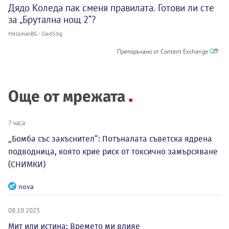
Дядо Коледа пак сменя правилата. Готови ли сте
за „Брутална нощ 2“?
MelomanBG - Sled5.bg
Препоръчано от Content Exchange
Още от мрежата
7 часа
„Бомба със закъснител“: Потъналата съветска ядрена
подводница, която крие риск от токсично замърсяване
(СНИМКИ)
nova
08.10.2025
Мит или истина: Времето ми влияе