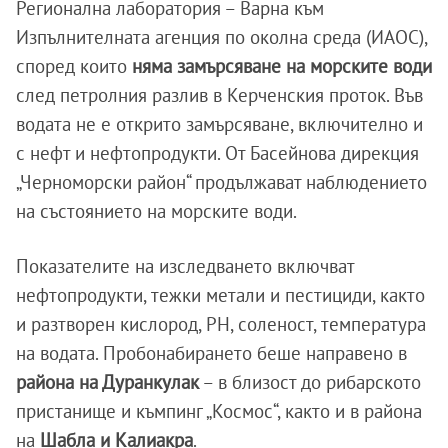
Регионална лаборатория – Варна към
Изпълнителната агенция по околна среда (ИАОС),
според които
няма замърсяване на морските води
след петролния разлив в Керченския проток. Във
водата не е открито замърсяване, включително и
с нефт и нефтопродукти. От Басейнова дирекция
„Черноморски район“ продължават наблюдението
на състоянието на морските води.
Показателите на изследването включват
нефтопродукти, тежки метали и пестициди, както
и разтворен кислород, PH, соленост, температура
на водата. Пробонабирането беше направено в
района на Дуранкулак
– в близост до рибарското
пристанище и къмпинг „Космос“, както и в района
на
Шабла и Калиакра
.