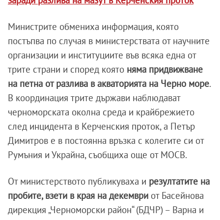
заради разлива на мазут в Керченския проток
Министрите обмениха информация, която
постъпва по случая в министерствата от научните
организации и институциите във всяка една от
трите страни и според която
няма придвижване
на петна от разлива в акваторията на Черно море
.
В координация трите държави наблюдават
черноморската околна среда и крайбрежието
след инцидента в Керченския проток, а Петър
Димитров е в постоянна връзка с колегите си от
Румъния и Украйна, съобщиха още от МОСВ.
От министерството публикуваха и
резултатите на
пробите, взети в края на декември
от Басейнова
дирекция „Черноморски район“ (БДЧР) – Варна и