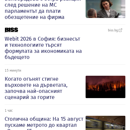
след решение на МС
парламентът да плати
обезщетение на фирма
biss.bg
Webit 2026 в София: бизнесът
и технологиите търсят
формулата за икономиката на
бъдещето
15 минути
Когато огънят стигне
върховете на дърветата,
започва най-опасният
сценарий за горите
1 час
Столична община: На 15 август
пускаме метрото до квартал