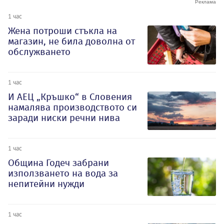
1 час
Жена потроши стъкла на
магазин, не била доволна от
обслужването
1 час
И АЕЦ „Кръшко“ в Словения
намалява производството си
заради ниски речни нива
1 час
Община Годеч забрани
използването на вода за
непитейни нужди
1 час