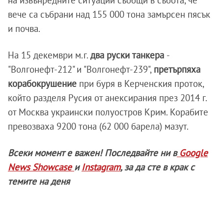
на извънредните ситуации съобщи в събота, че
вече са събрани над 155 000 тона замърсен пясък
и почва.
На 15 декември м.г.
два руски танкера
-
"Волгонефт-212" и "Волгонефт-239",
претърпяха
корабокрушение
при буря в Керченския проток,
който разделя Русия от анексирания през 2014 г.
от Москва украински полуостров Крим. Корабите
превозваха 9200 тона (62 000 барела) мазут.
Всеки момент е важен! Последвайте ни в
Google
News Showcase
и
Instagram
, за да сте в крак с
темите на деня