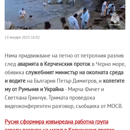
13 януари 2025 16:02
Няма придвижване на петно от петролния разлив
след
аварията в Керченския проток
в Черно море,
обявиха
служебният министър на околната среда
и водите
на България Петър Димитров, и
колегите
му от Румъния и Украйна
- Мирча Фичет и
Светлана Гринчук. Тримата проведоха
видеоконферентен разговор, съобщиха от МОСВ.
Русия сформира извънредна работна група