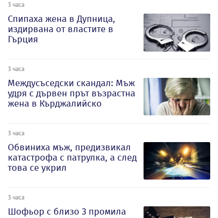
3 часа
Спипаха жена в Дупница,
издирвана от властите в
Гърция
3 часа
Междусъседски скандал: Мъж
удря с дървен прът възрастна
жена в Кърджалийско
3 часа
Обвиниха мъж, предизвикал
катастрофа с патрулка, а след
това се укрил
3 часа
Шофьор с близо 3 промила