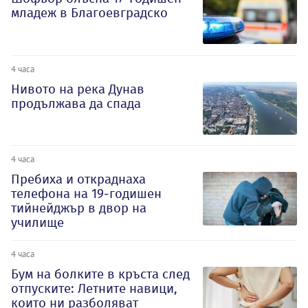
младеж в Благоевградско
4 часа
Нивото на река Дунав
продължава да спада
4 часа
Пребиха и откраднаха
телефона на 19-годишен
тийнейджър в двор на
училище
4 часа
Бум на болките в кръста след
отпуските: Летните навици,
които ни разболяват