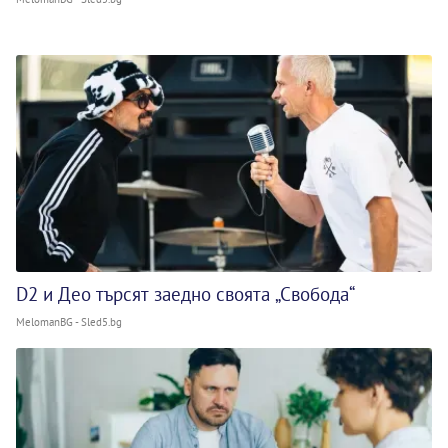
D2 и Део търсят заедно своята „Свобода“
MelomanBG - Sled5.bg