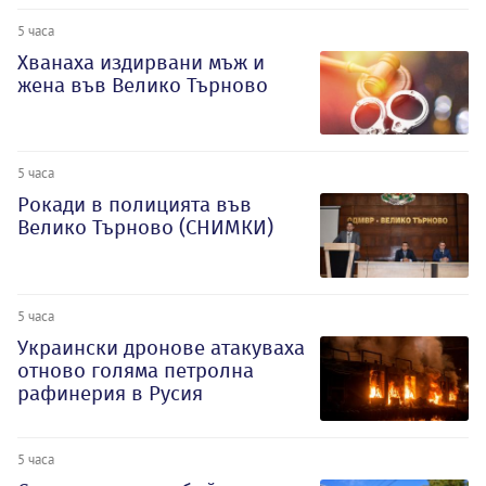
5 часа
Хванаха издирвани мъж и
жена във Велико Търново
5 часа
Рокади в полицията във
Велико Търново (СНИМКИ)
5 часа
Украински дронове атакуваха
отново голяма петролна
рафинерия в Русия
5 часа