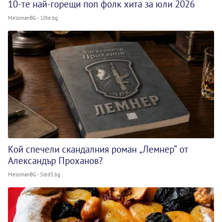
10-те най-горещи поп фолк хита за юли 2026
MelomanBG - 10te.bg
Кой спечели скандалния роман „Лемнер“ от
Александър Проханов?
MelomanBG - Sled5.bg