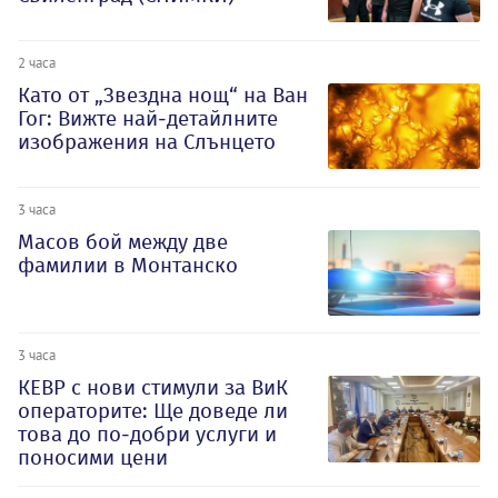
2 часа
Като от „Звездна нощ“ на Ван
Гог: Вижте най-детайлните
изображения на Слънцето
3 часа
Масов бой между две
фамилии в Монтанско
3 часа
КЕВР с нови стимули за ВиК
операторите: Ще доведе ли
това до по-добри услуги и
поносими цени