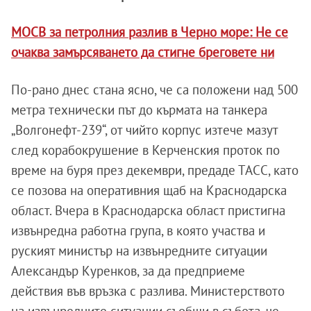
МОСВ за петролния разлив в Черно море: Не се
очаква замърсяването да стигне бреговете ни
По-рано днес стана ясно, че са положени над 500
метра технически път до кърмата на танкера
„Волгонефт-239“, от чийто корпус изтече мазут
след корабокрушение в Керченския проток по
време на буря през декември, предаде ТАСС, като
се позова на оперативния щаб на Краснодарска
област. Вчера в Краснодарска област пристигна
извънредна работна група, в която участва и
руският министър на извънредните ситуации
Александър Куренков, за да предприеме
действия във връзка с разлива. Министерството