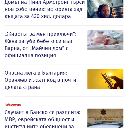
Домът на Нийл Армстронг търси
нов собственик: историята зад
къщата за 430 хил. долара
„Животът за мен приключи“:
Жена загуби бебето си във
Варна, от „Майчин дом“ с
официална позиция
Опасна жега в България:
Оранжев и жълт код в почти
цялата страна
Обновена
Случаят в Банско се разплита:
МВР, еврейската общност и
институциите обединени за