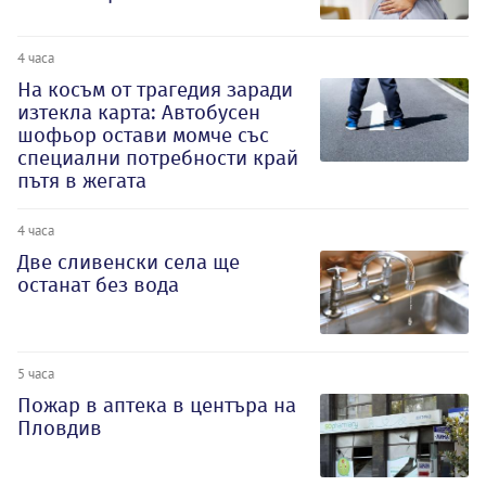
4 часа
На косъм от трагедия заради
изтекла карта: Автобусен
шофьор остави момче със
специални потребности край
пътя в жегата
4 часа
Две сливенски села ще
останат без вода
5 часа
Пожар в аптека в центъра на
Пловдив