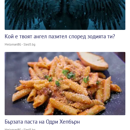
Кой е твоят ангел пазител според зодията ти?
MelomanBG - Sled5.bg
Бързата паста на Одри Хепбърн
MelomanBG - Sled5.bg