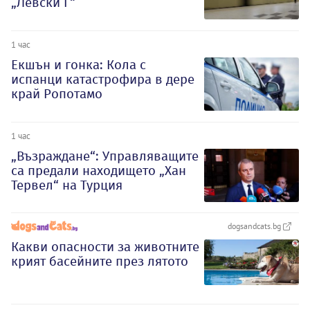
„Левски Г“
1 час
Екшън и гонка: Кола с
испанци катастрофира в дере
край Ропотамо
1 час
„Възраждане“: Управляващите
са предали находището „Хан
Тервел“ на Турция
dogsandcats.bg
Какви опасности за животните
крият басейните през лятото