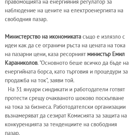
правомощията на енергийния регулатор за
наблюдение на цените на електроенергията на
свободния пазар.
Министерство на икономиката
също е излязло с
идеи как да се ограничи ръста на цената на тока
на пазарни цени, каза ресорният
министър Емил
Караниколов
. "Основното беше всичко да бъде на
енергийната борса, като търговия и процедури за
продажба на ток", заяви той.
На 31 януари синдикати и работодатели готвят
протести срещу очакваното шоково поскъпване
на тока за бизнеса. Работодателски организации
възнамеряват да сезират Комисията за защита на
конкуренцията за тенденциите на свободния
пазар.