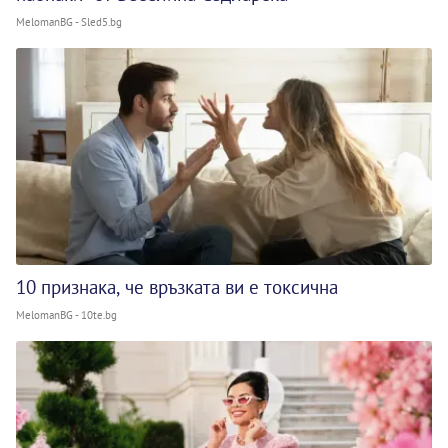
MelomanBG - Sled5.bg
10 признака, че връзката ви е токсична
MelomanBG - 10te.bg