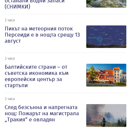
останали водни запаси
(СНИМКИ)
2 часа
Пикът на метеорния поток
Персеиди е в нощта срещу 13
август
2 часа
Балтийските страни – от
съветска икономика към
европейски център за
стартъпи
2 часа
След безсънна и напрегната
нощ: Пожарът на магистрала
„Тракия“ е овладян