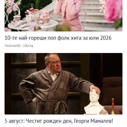
10-те най-горещи поп фолк хита за юли 2026
MelomanBG - 10te.bg
5 август: Честит рожден ден, Георги Мамалев!