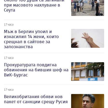
при масовото нахлуване в
Сеута
17 часа
Мъж в Берлин упоил и
изнасилил 14 жени, които
срещнал в сайтове за
запознанства
17 часа
Прокуратурата повдигна
обвинения на бившия шеф на
ВиК-Бургас
17 часа
Великобритания обяви нов
пакет от санкции срещу Русия