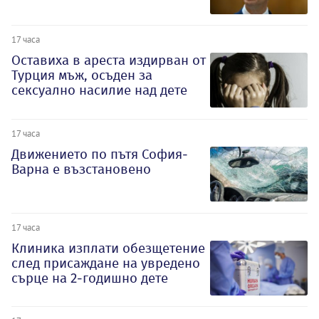
17 часа
Оставиха в ареста издирван от
Турция мъж, осъден за
сексуално насилие над дете
17 часа
Движението по пътя София-
Варна е възстановено
17 часа
Клиника изплати обезщетение
след присаждане на увредено
сърце на 2-годишно дете