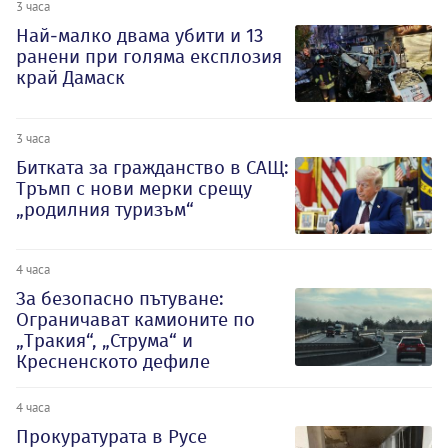
3 часа
Най-малко двама убити и 13
ранени при голяма експлозия
край Дамаск
3 часа
Битката за гражданство в САЩ:
Тръмп с нови мерки срещу
„родилния туризъм“
4 часа
За безопасно пътуване:
Ограничават камионите по
„Тракия“, „Струма“ и
Кресненското дефиле
4 часа
Прокуратурата в Русе