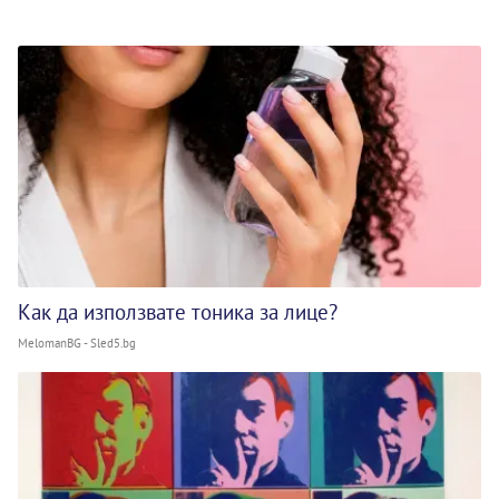
Как да използвате тоника за лице?
MelomanBG - Sled5.bg