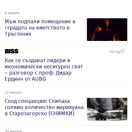
6 минути
Мъж подпали помещение в
сградата на кметството в
Тръстеник
biss.bg
Как се създават лидери в
икономически несигурен свят
– разговор с проф. Дидар
Ердинч от AUBG
25 минути
След спецакция: Спипаха
голямо количество марихуана
в Старозагорско (СНИМКИ)
30 минути