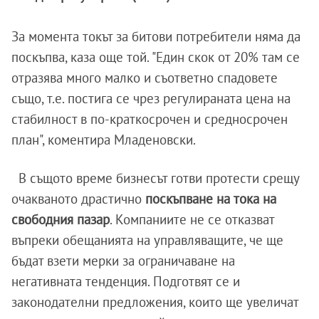
За момента токът за битови потребители няма да
поскъпва, каза още той. "Един скок от 20% там се
отразява много малко и съответно спадовете
също, т.е. постига се чрез регулираната цена на
стабилност в по-краткосрочен и средносрочен
план", коментира Младеновски.
В същото време бизнесът готви протести срещу
очакваното драстично
поскъпване на тока на
свободния пазар
. Компаниите не се отказват
въпреки обещанията на управляващите, че ще
бъдат взети мерки за ограничаване на
негативната тенденция. Подготвят се и
законодателни предложения, които ще увеличат