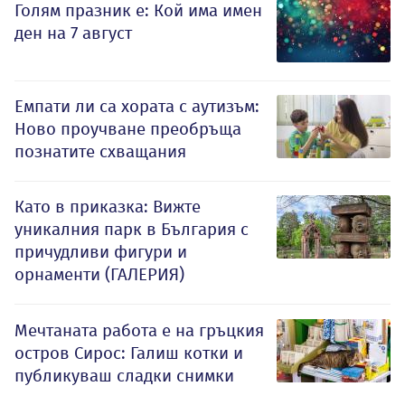
Голям празник е: Кой има имен
ден на 7 август
Емпати ли са хората с аутизъм:
Ново проучване преобръща
познатите схващания
Като в приказка: Вижте
уникалния парк в България с
причудливи фигури и
орнаменти (ГАЛЕРИЯ)
Мечтаната работа е на гръцкия
остров Сирос: Галиш котки и
публикуваш сладки снимки