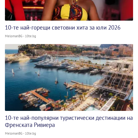
10-те най-горещи световни хита за юли 2026
MelomanBG - 10te.bg
10-те най-популярни туристически дестинации на
Френската Ривиера
MelomanBG - 10te.bg