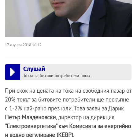
17 януари 2018 16:42
Слушай
Токът за битови потребители няма да поскъпва, засега
При скок на цената на тока на свободния пазар от
20% токът за битовите потребители ще поскъпне
с 1-2% най-рано през юли. Това заяви за Дарик
Петър Младеновски
, директор на дирекция
"Електроенергетика" към Комисията за енергийно
и водно регулиране (КЕВР)
.