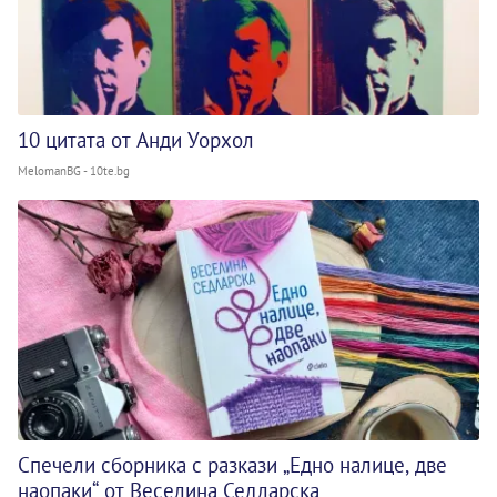
10 цитата от Анди Уорхол
MelomanBG - 10te.bg
Спечели сборника с разкази „Едно налице, две
наопаки“ от Веселина Седларска