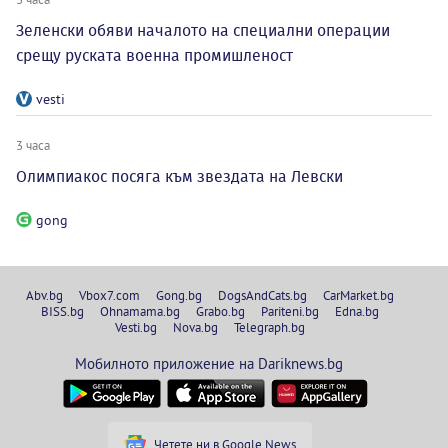
Зеленски обяви началото на специални операции
срещу руската военна промишленост
vesti
3 часа
Олимпиакос посяга към звездата на Левски
gong
Abv.bg
Vbox7.com
Gong.bg
DogsAndCats.bg
CarMarket.bg
BISS.bg
Ohnamama.bg
Grabo.bg
Pariteni.bg
Edna.bg
Vesti.bg
Nova.bg
Telegraph.bg
Мобилното приложение на Dariknews.bg
Четете ни в Google News