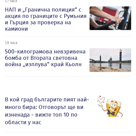
17 часа
НАП и „Гранична полиция“ с
акция по границите с Румъния
и Гърция за проверка на
камиони
18 часа
500-килограмова невзривена
бомба от Втората световна
война „изплува“ край Кьолн
В кой град българите пият най-
много бира: Отговорът ще ви
изненада - вижте топ 10 по
области у нас