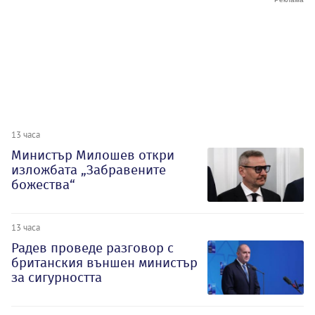
13 часа
Министър Милошев откри
изложбата „Забравените
божества“
13 часа
Радев проведе разговор с
британския външен министър
за сигурността