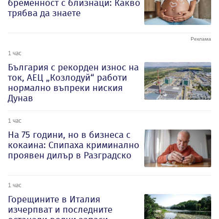
бременност с близнаци: Какво
трябва да знаете
1 час
България с рекорден износ на
ток, АЕЦ „Козлодуй“ работи
нормално въпреки ниския
Дунав
1 час
На 75 години, но в бизнеса с
кокаина: Спипаха криминално
проявен дилър в Разградско
1 час
Горещините в Италия
изчерпват и последните