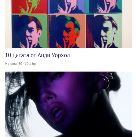
10 цитата от Анди Уорхол
MelomanBG - 10te.bg