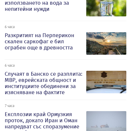
използването на вода за
непитейни нужди
6 часа
Разкритият на Перперикон
скален саркофаг е бил
ограбен още в древността
6 часа
Случаят в Банско се разплита:
МВР, еврейската общност и
институциите обединени за
изясняване на фактите
7 часа
Експлозии край Ормузкия
проток, докато Иран и Оман
напредват със споразумение