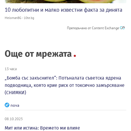
10 любопитни и малко известни факта за динята
MelomanBG - 10te.bg
Препоръчано от Content Exchange
Още от мрежата
13 часа
„Бомба със закъснител“: Потъналата съветска ядрена
подводница, която крие риск от токсично замърсяване
(СНИМКИ)
nova
08.10.2025
Мит или истина: Времето ми влияе