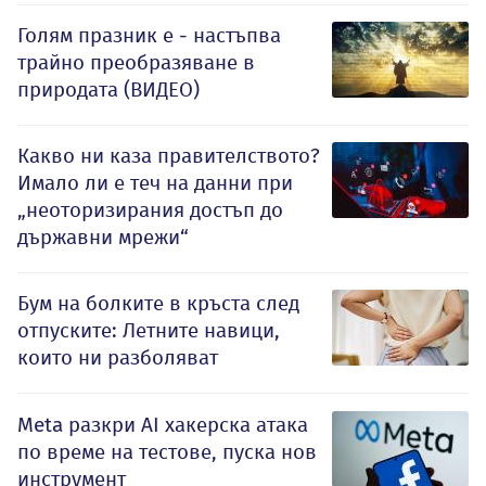
Голям празник е - настъпва
трайно преобразяване в
природата (ВИДЕО)
Какво ни каза правителството?
Имало ли е теч на данни при
„неоторизирания достъп до
държавни мрежи“
Бум на болките в кръста след
отпуските: Летните навици,
които ни разболяват
Meta разкри AI хакерска атака
по време на тестове, пуска нов
инструмент