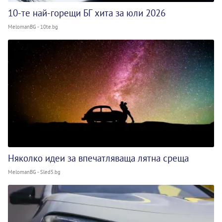
10-те най-горещи БГ хита за юли 2026
MelomanBG - 10te.bg
Няколко идеи за впечатляваща лятна среща
MelomanBG - Sled5.bg