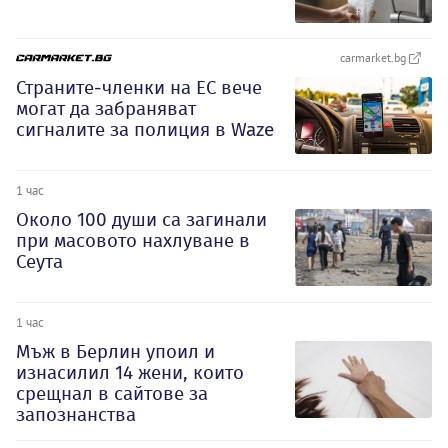
carmarket.bg
Страните-членки на ЕС вече
могат да забраняват
сигналите за полиция в Waze
1 час
Около 100 души са загинали
при масовото нахлуване в
Сеута
1 час
Мъж в Берлин упоил и
изнасилил 14 жени, които
срещнал в сайтове за
запознанства