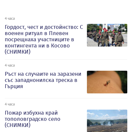
4 часа
Гордост, чест и достойнство: С
военен ритуал в Плевен
посрещнаха участниците в
контингента ни в Косово
(СНИМКИ)
4 часа
Ръст на случаите на заразени
със западнонилска треска в
Гърция
4 часа
Пожар избухна край
тополовградско село
(СНИМКИ)