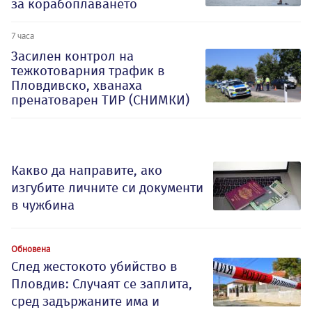
за корабоплаването
7 часа
Засилен контрол на
тежкотоварния трафик в
Пловдивско, хванаха
пренатоварен ТИР (СНИМКИ)
Какво да направите, ако
изгубите личните си документи
в чужбина
Обновена
След жестокото убийство в
Пловдив: Случаят се заплита,
сред задържаните има и