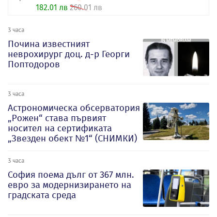
182.01 лв
260.01 лв
3 часа
Почина известният
неврохирург доц. д-р Георги
Поптодоров
3 часа
Астрономическа обсерватория
„Рожен“ става първият
носител на сертификата
„Звезден обект №1“ (СНИМКИ)
3 часа
София поема дълг от 367 млн.
евро за модернизирането на
градската среда