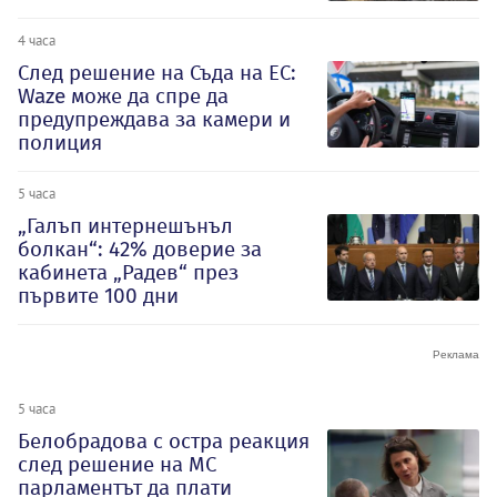
4 часа
След решение на Съда на ЕС:
Waze може да спре да
предупреждава за камери и
полиция
5 часа
„Галъп интернешънъл
болкан“: 42% доверие за
кабинета „Радев“ през
първите 100 дни
5 часа
Белобрадова с остра реакция
след решение на МС
парламентът да плати