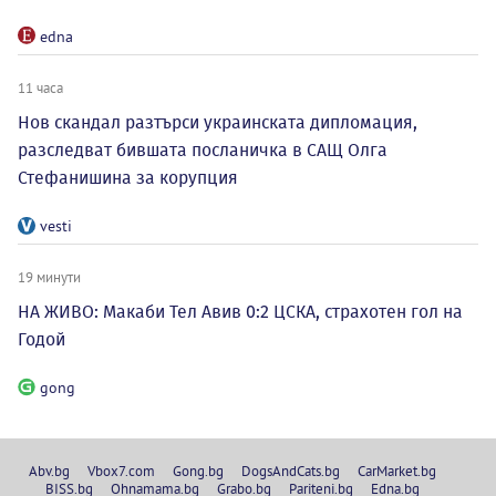
edna
11 часа
Нов скандал разтърси украинската дипломация,
разследват бившата посланичка в САЩ Олга
Стефанишина за корупция
vesti
19 минути
НА ЖИВО: Макаби Тел Авив 0:2 ЦСКА, страхотен гол на
Годой
gong
Abv.bg
Vbox7.com
Gong.bg
DogsAndCats.bg
CarMarket.bg
BISS.bg
Ohnamama.bg
Grabo.bg
Pariteni.bg
Edna.bg