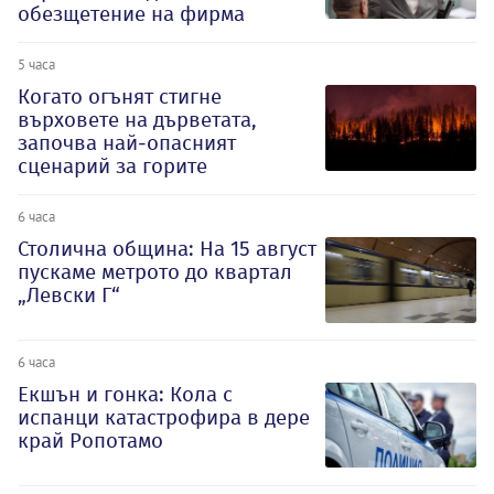
обезщетение на фирма
5 часа
Когато огънят стигне
върховете на дърветата,
започва най-опасният
сценарий за горите
6 часа
Столична община: На 15 август
пускаме метрото до квартал
„Левски Г“
6 часа
Екшън и гонка: Кола с
испанци катастрофира в дере
край Ропотамо