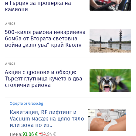
и Гърция за проверка на
камиони
3 часа
500-килограмова невзривена
бомба от Втората световна
война „изплува“ край Кьолн
3 часа
Акция с дронове и обходи:
Търсят глутница кучета в два
столични района
Оферта от Grabo.bg
Кавитация, RF лифтинг и
Vacuum масаж на цяло тяло
или зона по из..
Цена:
93.06 €
132.94 €