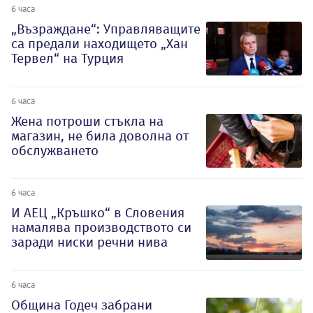
6 часа
„Възраждане“: Управляващите
са предали находището „Хан
Тервел“ на Турция
6 часа
Жена потроши стъкла на
магазин, не била доволна от
обслужването
6 часа
И АЕЦ „Кръшко“ в Словения
намалява производството си
заради ниски речни нива
6 часа
Община Годеч забрани