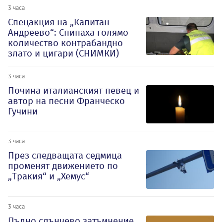
3 часа
Спецакция на „Капитан
Андреево“: Спипаха голямо
количество контрабандно
злато и цигари (СНИМКИ)
3 часа
Почина италианският певец и
автор на песни Франческо
Гучини
3 часа
През следващата седмица
променят движението по
„Тракия“ и „Хемус“
3 часа
Пълно слънчево затъмнение