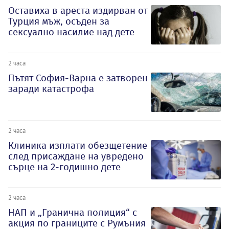
Оставиха в ареста издирван от
Турция мъж, осъден за
сексуално насилие над дете
2 часа
Пътят София-Варна е затворен
заради катастрофа
2 часа
Клиника изплати обезщетение
след присаждане на увредено
сърце на 2-годишно дете
2 часа
НАП и „Гранична полиция“ с
акция по границите с Румъния