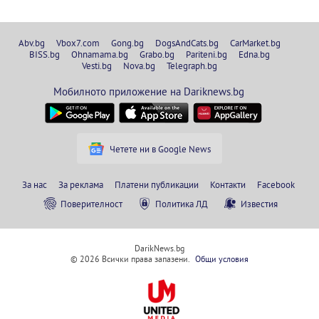
Abv.bg
Vbox7.com
Gong.bg
DogsAndCats.bg
CarMarket.bg
BISS.bg
Ohnamama.bg
Grabo.bg
Pariteni.bg
Edna.bg
Vesti.bg
Nova.bg
Telegraph.bg
Мобилното приложение на Dariknews.bg
Четете ни в Google News
За нас
За реклама
Платени публикации
Контакти
Facebook
Поверителност
Политика ЛД
Известия
DarikNews.bg
© 2026 Всички права запазени.
Общи условия