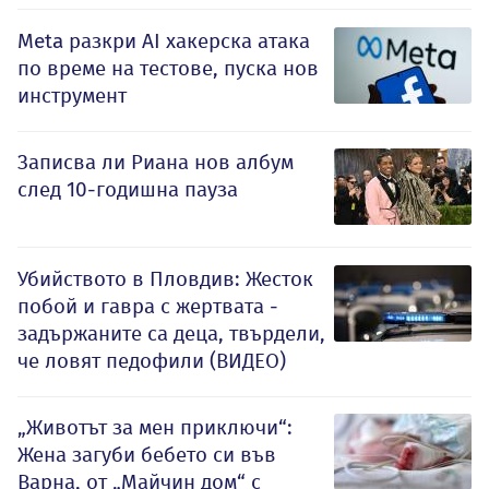
Meta разкри AI хакерска атака
по време на тестове, пуска нов
инструмент
Записва ли Риана нов албум
след 10-годишна пауза
Убийството в Пловдив: Жесток
побой и гавра с жертвата -
задържаните са деца, твърдели,
че ловят педофили (ВИДЕО)
„Животът за мен приключи“:
Жена загуби бебето си във
Варна, от „Майчин дом“ с