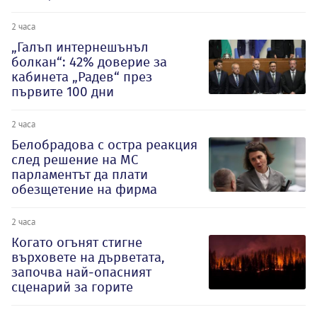
2 часа
„Галъп интернешънъл
болкан“: 42% доверие за
кабинета „Радев“ през
първите 100 дни
2 часа
Белобрадова с остра реакция
след решение на МС
парламентът да плати
обезщетение на фирма
2 часа
Когато огънят стигне
върховете на дърветата,
започва най-опасният
сценарий за горите