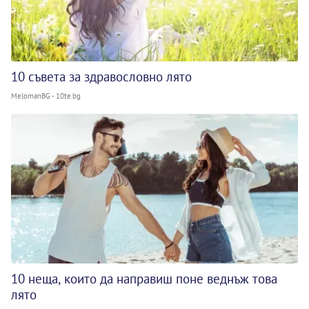
10 съвета за здравословно лято
MelomanBG - 10te.bg
10 неща, които да направиш поне веднъж това
лято