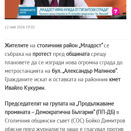
12 май 2026 19:02
Жителите
на
столичния район „Младост“
се
събраха на
протест
пред
общината
срещу
плановете да се изгради нова огромна сграда до
метростанцията на
бул. „Александър Малинов“
.
Гражданите искат и оставката на районния
кмет
Ивайло Кукурин
.
Председателят на групата на „Продължаваме
промяната – Демократична България“ (ПП-ДБ)
в
Столичния общински съвет (СОС) Бойко Димитров
обясни пред журналисти защо е гласувал против