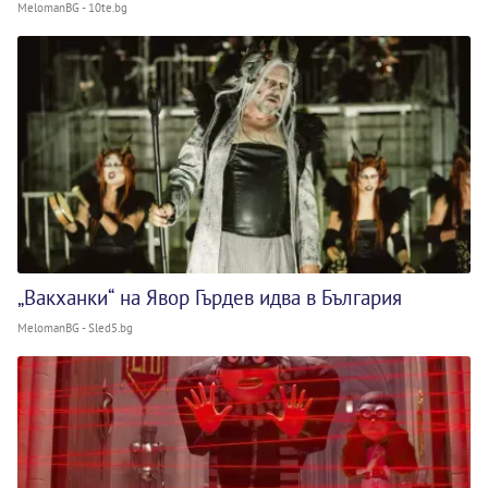
MelomanBG - 10te.bg
„Вакханки“ на Явор Гърдев идва в България
MelomanBG - Sled5.bg