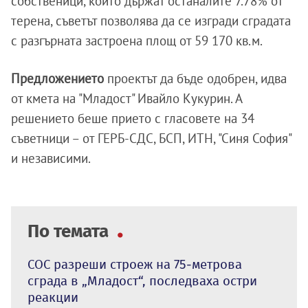
собственици, които държат останалите 7.78% от
терена, съветът позволява да се изгради сградата
с разгърната застроена площ от 59 170 кв.м.
Предложението
проектът да бъде одобрен, идва
от кмета на "Младост" Ивайло Кукурин. А
решението беше прието с гласовете на 34
съветници – от ГЕРБ-СДС, БСП, ИТН, "Синя София"
и независими.
По темата
СОС разреши строеж на 75-метрова
сграда в „Младост“, последваха остри
реакции