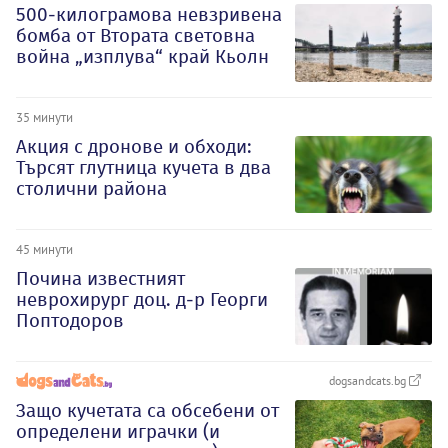
500-килограмова невзривена
бомба от Втората световна
война „изплува“ край Кьолн
35 минути
Акция с дронове и обходи:
Търсят глутница кучета в два
столични района
45 минути
Почина известният
неврохирург доц. д-р Георги
Поптодоров
dogsandcats.bg
Защо кучетата са обсебени от
определени играчки (и