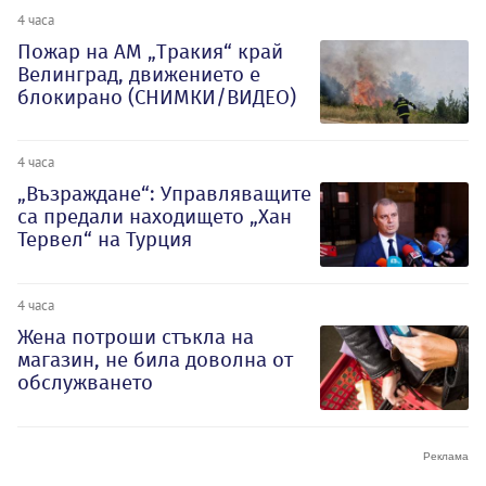
4 часа
Пожар на АМ „Тракия“ край
Велинград, движението е
блокирано (СНИМКИ/ВИДЕО)
4 часа
„Възраждане“: Управляващите
са предали находището „Хан
Тервел“ на Турция
4 часа
Жена потроши стъкла на
магазин, не била доволна от
обслужването