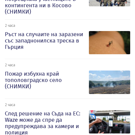
контингента ни в Косово
(СНИМКИ)
2 часа
Ръст на случаите на заразени
със западнонилска треска в
Гърция
2 часа
Пожар избухна край
тополовградско село
(СНИМКИ)
2 часа
След решение на Съда на ЕС:
Waze може да спре да
предупреждава за камери и
полиция