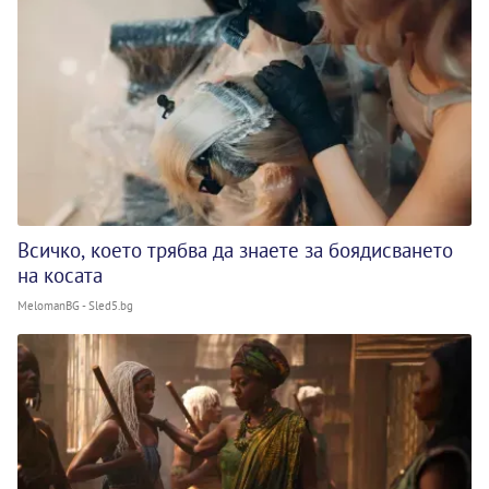
Всичко, което трябва да знаете за боядисването
на косата
MelomanBG - Sled5.bg