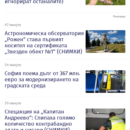
игнорират останалите)
47 минути
Астрономическа обсерватория
„Рожен“ става първият
носител на сертификата
„Звезден обект №1“ (СНИМКИ)
54 минути
София поема дълг от 367 млн.
евро за модернизирането на
градската среда
59 минути
Спецакция на „Капитан
Андреево“: Спипаха голямо
количество контрабандно
злато и цигари (СНИМКИ)