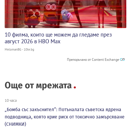
10 филма, които ще можем да гледаме през
август 2026 в HBO Max
MelomanBG - 10te.bg
Препоръчано от Content Exchange
Още от мрежата
10 часа
„Бомба със закъснител“: Потъналата съветска ядрена
подводница, която крие риск от токсично замърсяване
(СНИМКИ)