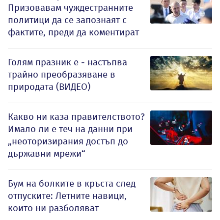
Призовавам чуждестранните
политици да се запознаят с
фактите, преди да коментират
Голям празник е - настъпва
трайно преобразяване в
природата (ВИДЕО)
Какво ни каза правителството?
Имало ли е теч на данни при
„неоторизирания достъп до
държавни мрежи“
Бум на болките в кръста след
отпуските: Летните навици,
които ни разболяват