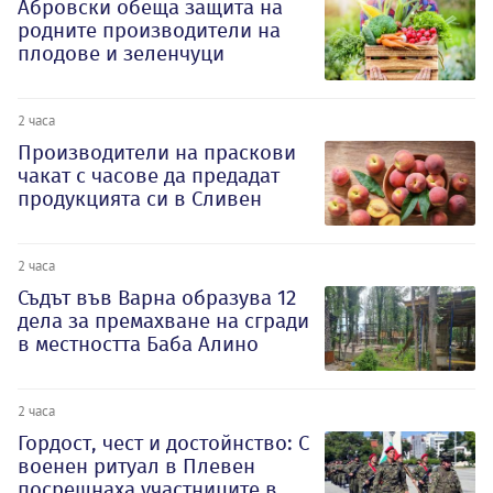
Абровски обеща защита на
родните производители на
плодове и зеленчуци
2 часа
Производители на праскови
чакат с часове да предадат
продукцията си в Сливен
2 часа
Съдът във Варна образува 12
дела за премахване на сгради
в местността Баба Алино
2 часа
Гордост, чест и достойнство: С
военен ритуал в Плевен
посрещнаха участниците в