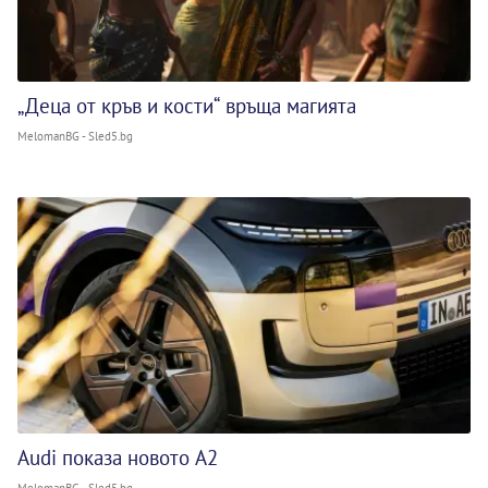
„Деца от кръв и кости“ връща магията
MelomanBG - Sled5.bg
Audi показа новото A2