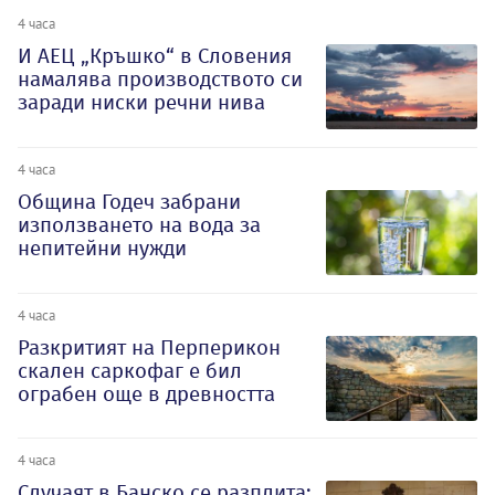
4 часа
И АЕЦ „Кръшко“ в Словения
намалява производството си
заради ниски речни нива
4 часа
Община Годеч забрани
използването на вода за
непитейни нужди
4 часа
Разкритият на Перперикон
скален саркофаг е бил
ограбен още в древността
4 часа
Случаят в Банско се разплита: