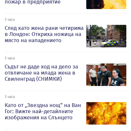
пожар в предприятие
5 часа
След като жена рани четирима
в Лондон: Откриха ножица на
място на нападението
5 часа
Съдът не даде ход на дело за
отвличане на млада жена в
Свиленград (СНИМКИ)
5 часа
Като от „Звездна нощ“ на Ван
Гог: Вижте най-детайлните
изображения на Слънцето