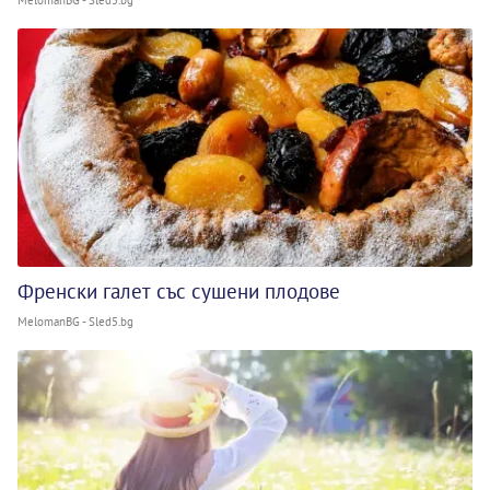
MelomanBG - Sled5.bg
Френски галет със сушени плодове
MelomanBG - Sled5.bg