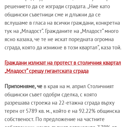
решението да се изгради сградата. „Ние като
общински съветници сме и длъжни да се
вслушаме в гласа на всички граждани, конкретна
тук на „Младост“. Гражданите на „Младост“ много
ясно казаха, че те не искат поредната огромна
сграда, която да изникне в този квартал“, каза той.
Граждани излизат на протест в столичния квартал
„Младост“ срещу гигантската сграда
Припомняме, че
в края на м. април Столичният
общински съвет одобри сделка, с която
разрешава строежа на 22-етажна сграда върху
терен от 5789 кв. м., който е на 92.22% общинска
собственост. По предложение на частните