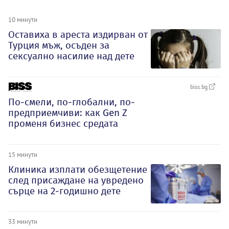
10 минути
Оставиха в ареста издирван от
Турция мъж, осъден за
сексуално насилие над дете
biss.bg
По-смели, по-глобални, по-
предприемчиви: как Gen Z
променя бизнес средата
15 минути
Клиника изплати обезщетение
след присаждане на увредено
сърце на 2-годишно дете
33 минути