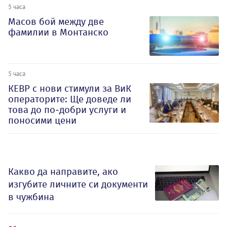
5 часа
Масов бой между две
фамилии в Монтанско
5 часа
КЕВР с нови стимули за ВиК
операторите: Ще доведе ли
това до по-добри услуги и
поносими цени
Какво да направите, ако
изгубите личните си документи
в чужбина