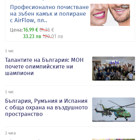
Професионално почистване
на зъбен камък и полиране
с AirFlow, пл..
Цена:
16.99 €
61.36 €
33.23 лв
120.01 лв
1 час
Талантите на България: МОН
почете олимпийските ни
шампиони
1 час
България, Румъния и Испания
с обща охрана на въздушното
пространство
2 часа