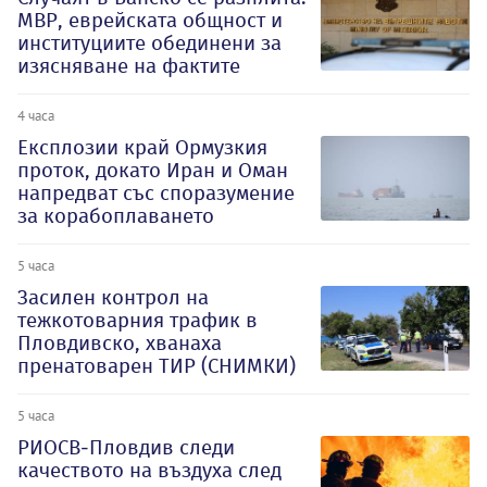
МВР, еврейската общност и
институциите обединени за
изясняване на фактите
4 часа
Експлозии край Ормузкия
проток, докато Иран и Оман
напредват със споразумение
за корабоплаването
5 часа
Засилен контрол на
тежкотоварния трафик в
Пловдивско, хванаха
пренатоварен ТИР (СНИМКИ)
5 часа
РИОСВ-Пловдив следи
качеството на въздуха след