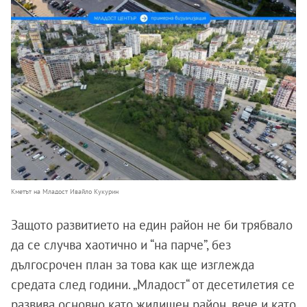
Кметът на Младост Ивайло Кукурин
Защото развитието на един район не би трябвало
да се случва хаотично и “на парче”, без
дългосрочен план за това как ще изглежда
средата след години. „Младост“ от десетилетия се
развива основно като жилищен район, вече и като