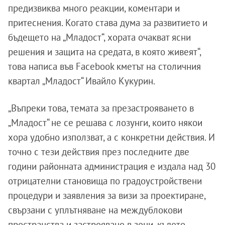
предизвиква много реакции, коментари и
притеснения. Когато става дума за развитието и
бъдещето на „Младост“, хората очакват ясни
решения и защита на средата, в която живеят“,
това написа във Facebook кметът на столичния
квартал „Младост“ Ивайло Кукурин.
„Въпреки това, темата за презастрояването в
„Младост“ не се решава с лозунги, които някои
хора удобно използват, а с конкретни действия. И
точно с тези действия през последните две
години районната администрация е издала над 30
отрицателни становища по градоустройствени
процедури и заявления за визи за проектиране,
свързани с уплътняване на междублокови
пространства и застрояване в зони, където