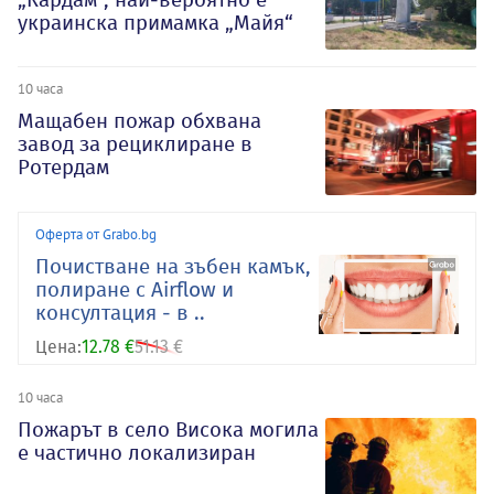
украинска примамка „Майя“
10 часа
Мащабен пожар обхвана
завод за рециклиране в
Ротердам
Оферта от Grabo.bg
Почистване на зъбен камък,
полиране с Airflow и
консултация - в ..
Цена:
12.78 €
51.13 €
10 часа
Пожарът в село Висока могила
е частично локализиран