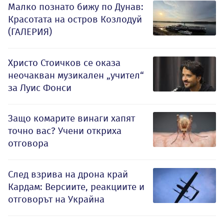
Малко познато бижу по Дунав:
Красотата на остров Козлодуй
(ГАЛЕРИЯ)
Христо Стоичков се оказа
неочакван музикален „учител“
за Луис Фонси
Защо комарите винаги хапят
точно вас? Учени откриха
отговора
След взрива на дрона край
Кардам: Версиите, реакциите и
отговорът на Украйна