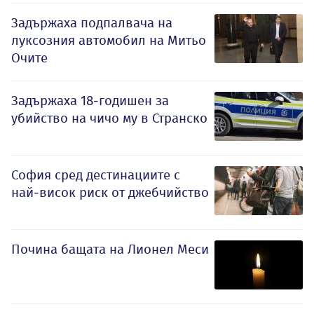
Задържаха подпалвача на
луксозния автомобил на Митьо
Очите
Задържаха 18-годишен за
убийство на чичо му в Странско
София сред дестинациите с
най-висок риск от джебчийство
Почина бащата на Лионел Меси