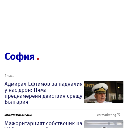
София
5 часа
Адмирал Ефтимов за падналия
у нас дрон: Няма
преднамерени действия срещу
България
carmarket.bg
Мажоритарният собственик на