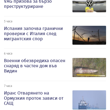
VAG призова за бързо
преструктуриране
5 часа
Испания започва гранични
проверки с Италия след
мигрантския спор
6 часа
Военни обезвредиха опасен
снаряд в частен дом във
Видин
7 часа
Иран: Отварянето на
Ормузкия проток зависи от
САЩ