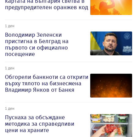
картата на България светва в
предупредителен оранжев код
1 ден
Володимир Зеленски
пристигна в Белград на
първото си официално
посещение
1 ден
Обгорели банкноти са открити
върху тялото на бизнесмена
Владимир Янков от Банкя
1 ден
Пуснаха за обсъждане
методика за справедливи
цени на храните