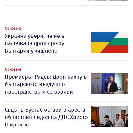
Обновена
Украйна увери, че не е
насочвала дрон срещу
България умишлено
Обновена
Премиерът Радев: Дрон нахлу в
българското въздушно
пространство и се взриви
Съдът в Бургас остави в ареста
областния лидер на ДПС Христо
Широков