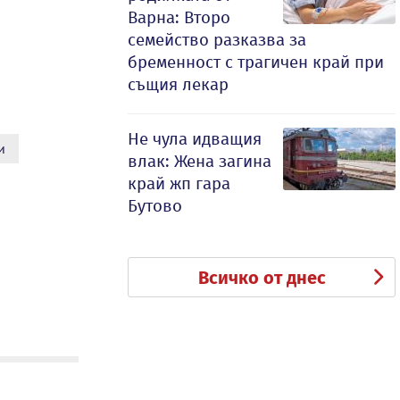
Варна: Второ
семейство разказва за
бременност с трагичен край при
същия лекар
Не чула идващия
и
влак: Жена загина
край жп гара
Бутово
Всичко от днес