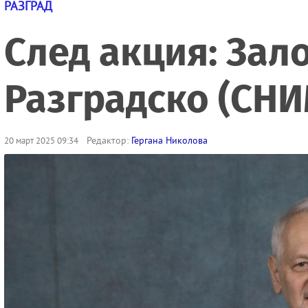
РАЗГРАД
След акция: Зал
Разградско (СН
Редактор:
Гергана Николова
20 март 2025 09:34