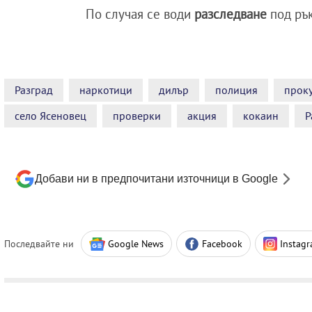
По случая се води
разследване
под ръ
Разград
наркотици
дилър
полиция
прок
село Ясеновец
проверки
акция
кокаин
Р
Добави ни в предпочитани източници в Google
Последвайте ни
Google News
Facebook
Instag