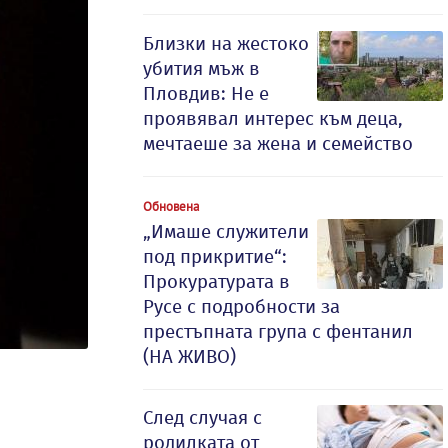
Близки на жестоко
убития мъж в
Пловдив: Не е
проявявал интерес към деца,
мечтаеше за жена и семейство
Обновена
„Имаше служители
под прикритие“:
Прокуратурата в
Русе с подробности за
престъпната група с фентанил
(НА ЖИВО)
След случая с
родилката от