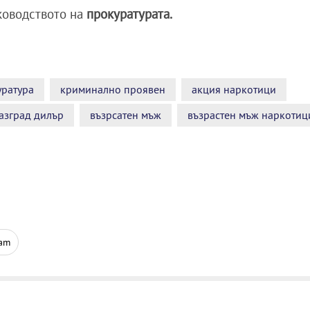
ководството на
прокуратурата.
уратура
криминално проявен
акция наркотици
азград дилър
възрсатен мъж
възрастен мъж наркотиц
ram