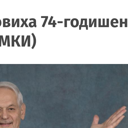
овиха 74-годишен
ИМКИ)