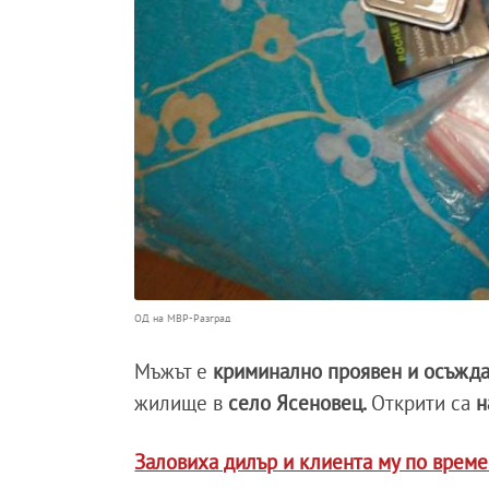
ОД на МВР-Разград
Мъжът е
криминално проявен и осъжд
жилище в
село Ясеновец.
Открити са
н
Заловиха дилър и клиента му по врем