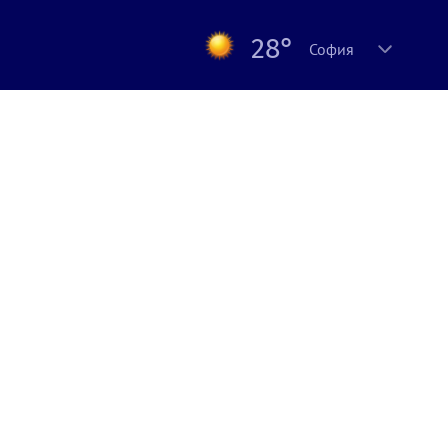
28°
София