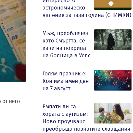
интересното
астрономическо
явление за тази година (СНИМКИ)
Мъж, преоблечен
като Смъртта, се
качи на покрива
на болница в Уелс
Голям празник е:
Кой има имен ден
на 7 август
 от него
Емпати ли са
хората с аутизъм:
Ново проучване
преобръща познатите схващания