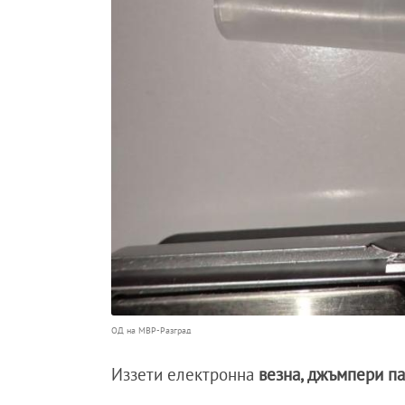
ОД на МВР-Разград
Иззети електронна
везна, джъмпери пар