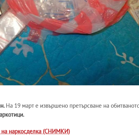
ан.
На 19 март е извършено претърсване на обитваното
аркотици.
е на наркосделка (СНИМКИ)