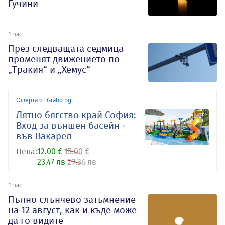
Гучини
1 час
През следващата седмица
променят движението по
„Тракия“ и „Хемус“
Оферта от Grabo.bg
Лятно бягство край София:
Вход за външен басейн -
във Вакарел
Цена:
12.00 €
15.00 €
23.47 лв
29.34 лв
1 час
Пълно слънчево затъмнение
на 12 август, как и къде може
да го видите