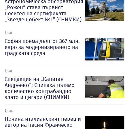
Астрономическа обсерватория
„Рожен“ става първият
носител на сертификата
„Звезден обект №1“ (СНИМКИ)
1 час
София поема дълг от 367 млн.
евро за модернизирането на
градската среда
1 час
Спецакция на „Капитан
Андреево“: Спипаха голямо
количество контрабандно
злато и цигари (СНИМКИ)
1 час
Почина италианският певец и
автор на песни Франческо