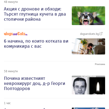
48 минути
Акция с дронове и обходи:
Търсят глутница кучета в два
столични района
dogsandcats.bg
6 начина, по които котката ви
комуникира с вас
58 минути
Почина известният
неврохирург доц. д-р Георги
Поптодоров
1 час