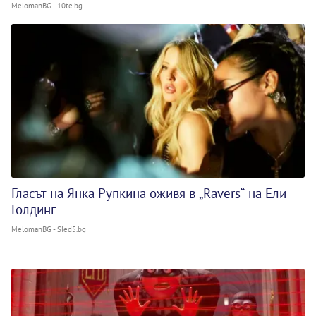
MelomanBG - 10te.bg
Гласът на Янка Рупкина оживя в „Ravers“ на Ели
Голдинг
MelomanBG - Sled5.bg