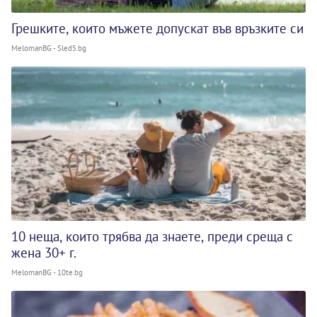
Грешките, които мъжете допускат във връзките си
MelomanBG - Sled5.bg
10 неща, които трябва да знаете, преди среща с
жена 30+ г.
MelomanBG - 10te.bg