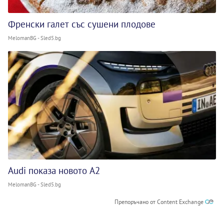
Френски галет със сушени плодове
MelomanBG - Sled5.bg
Audi показа новото A2
MelomanBG - Sled5.bg
Препоръчано от Content Exchange