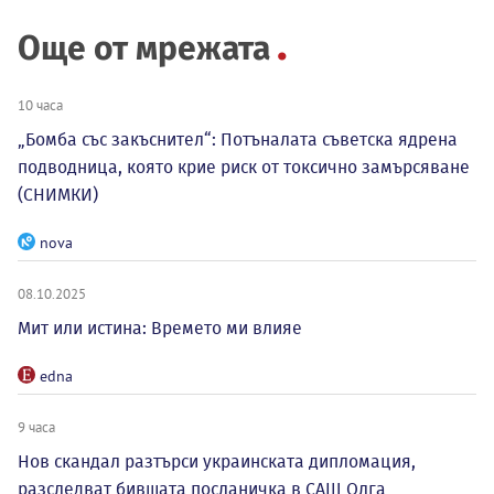
Още от мрежата
10 часа
„Бомба със закъснител“: Потъналата съветска ядрена
подводница, която крие риск от токсично замърсяване
(СНИМКИ)
nova
08.10.2025
Мит или истина: Времето ми влияе
edna
9 часа
Нов скандал разтърси украинската дипломация,
разследват бившата посланичка в САЩ Олга