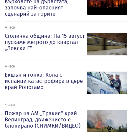
върховете на дърветата,
започва най-опасният
сценарий за горите
4 часа
Столична община: На 15 август
пускаме метрото до квартал
„Левски Г“
4 часа
Екшън и гонка: Кола с
испанци катастрофира в дере
край Ропотамо
4 часа
Пожар на АМ „Тракия“ край
Велинград, движението е
блокирано (СНИМКИ/ВИДЕО)