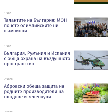
1 час
Талантите на България: МОН
почете олимпийските ни
шампиони
1 час
България, Румъния и Испания
с обща охрана на въздушното
пространство
2 часа
Абровски обеща защита на
родните производители на
плодове и зеленчуци
2 часа