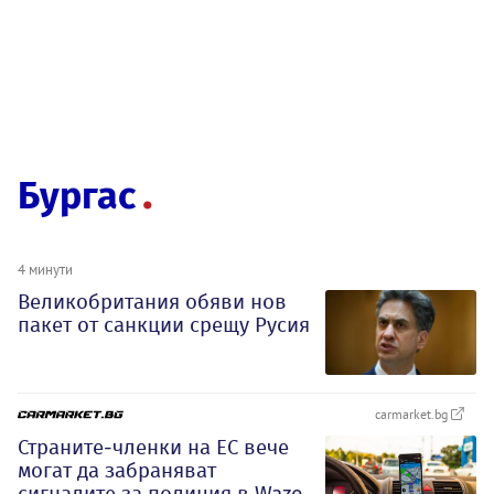
Бургас
4 минути
Великобритания обяви нов
пакет от санкции срещу Русия
carmarket.bg
Страните-членки на ЕС вече
могат да забраняват
сигналите за полиция в Waze