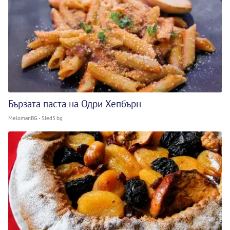
Бързата паста на Одри Хепбърн
MelomanBG - Sled5.bg