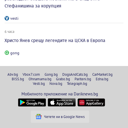
Стефанишина за корупция
vesti
6 часа
Христо Янев срещу легендите на ЦСКА в Европа
gong
Abv.bg
Vbox7.com
Gong.bg
DogsAndCats.bg
CarMarket.bg
BISS.bg
Ohnamama.bg
Grabo.bg
Pariteni.bg
Edna.bg
Vesti.bg
Nova.bg
Telegraph.bg
Мобилното приложение на Dariknews.bg
Четете ни в Google News