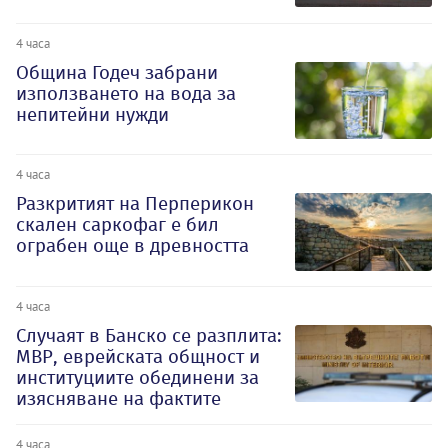
4 часа
Община Годеч забрани
използването на вода за
непитейни нужди
4 часа
Разкритият на Перперикон
скален саркофаг е бил
ограбен още в древността
4 часа
Случаят в Банско се разплита:
МВР, еврейската общност и
институциите обединени за
изясняване на фактите
4 часа