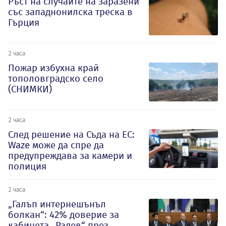
Ръст на случаите на заразени
със западнонилска треска в
Гърция
2 часа
Пожар избухна край
тополовградско село
(СНИМКИ)
2 часа
След решение на Съда на ЕС:
Waze може да спре да
предупреждава за камери и
полиция
2 часа
„Галъп интернешънъл
болкан“: 42% доверие за
кабинета „Радев“ през