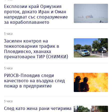
Експлозии край Ормузкия
проток, докато Иран и Оман
напредват със споразумение
за корабоплаването
5 часа
Засилен контрол на
тежкотоварния трафик в
Пловдивско, хванаха
пренатоварен ТИР (СНИМКИ)
5 часа
РИОСВ-Пловдив следи
качеството на въздуха след
пожар в предприятие
5 часа
След като жена рани четирима