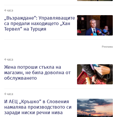
4 часа
„Възраждане“: Управляващите
са предали находището „Хан
Тервел“ на Турция
4 часа
Жена потроши стъкла на
магазин, не била доволна от
обслужването
4 часа
И АЕЦ „Кръшко“ в Словения
намалява производството си
заради ниски речни нива