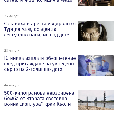
23 минути
Оставиха в ареста издирван от
Турция мъж, осъден за
сексуално насилие над дете
28 минути
Клиника изплати обезщетение
след присаждане на увредено
сърце на 2-годишно дете
46 минути
500-килограмова невзривена
бомба от Втората световна
война „изплува“ край Кьолн