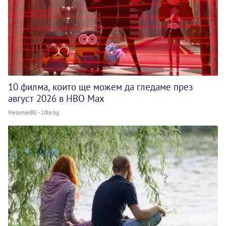
10 филма, които ще можем да гледаме през
август 2026 в HBO Max
MelomanBG - 10te.bg