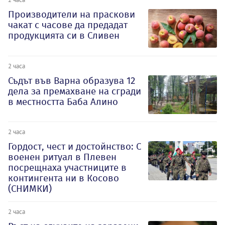
Производители на праскови
чакат с часове да предадат
продукцията си в Сливен
2 часа
Съдът във Варна образува 12
дела за премахване на сгради
в местността Баба Алино
2 часа
Гордост, чест и достойнство: С
военен ритуал в Плевен
посрещнаха участниците в
контингента ни в Косово
(СНИМКИ)
2 часа