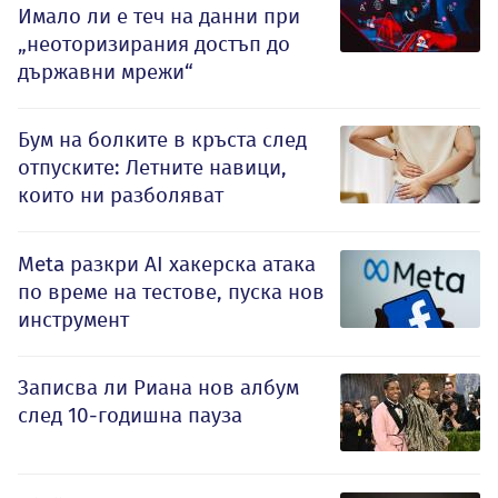
Имало ли е теч на данни при
„неоторизирания достъп до
държавни мрежи“
Бум на болките в кръста след
отпуските: Летните навици,
които ни разболяват
Meta разкри AI хакерска атака
по време на тестове, пуска нов
инструмент
Записва ли Риана нов албум
след 10-годишна пауза