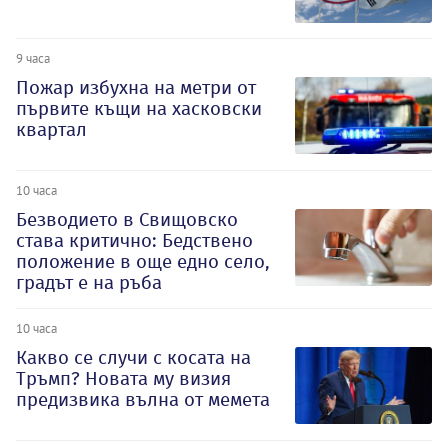
9 часа
Пожар избухна на метри от
първите къщи на хасковски
квартал
10 часа
Безводието в Свищовско
става критично: Бедствено
положение в още едно село,
градът е на ръба
10 часа
Какво се случи с косата на
Тръмп? Новата му визия
предизвика вълна от мемета