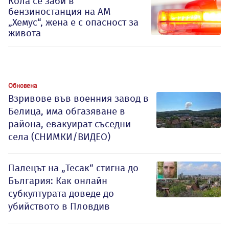
Кола се заби в
бензиностанция на АМ
„Хемус“, жена е с опасност за
живота
Обновена
Взривове във военния завод в
Белица, има обгазяване в
района, евакуират съседни
села (СНИМКИ/ВИДЕО)
Палецът на „Тесак“ стигна до
България: Как онлайн
субкултурата доведе до
убийството в Пловдив