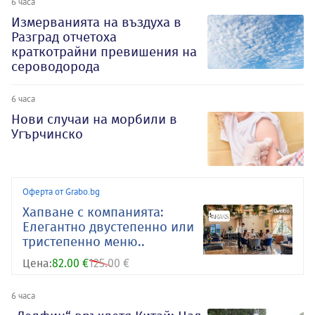
6 часа
Измерванията на въздуха в
Разград отчетоха
краткотрайни превишения на
сероводорода
6 часа
Нови случаи на морбили в
Угърчинско
Оферта от Grabo.bg
Хапване с компанията:
Елегантно двустепенно или
тристепенно меню..
Цена:
82.00 €
125.00 €
6 часа