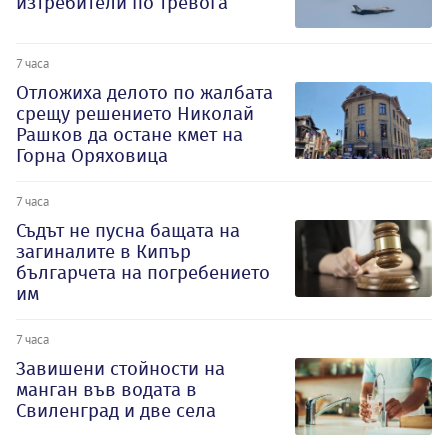
изтребители по тревога
7 часа
Отложиха делото по жалбата
срещу решението Николай
Рашков да остане кмет на
Горна Оряховица
7 часа
Съдът не пусна бащата на
загиналите в Кипър
българчета на погребението
им
7 часа
Завишени стойности на
манган във водата в
Свиленград и две села