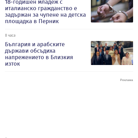
18-годишен младеж с
италианско гражданство е
задържан за чупене на детска
площадка в Перник
8 часа
България и арабските
държави обсъдиха
напрежението в Близкия
изток