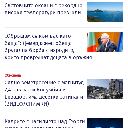
Световните океани с рекордно
високи температури през юли
„Обръщам се към вас като
баща“: Демерджиев обеща
брутална борба с изродите,
които превръщат децата в оръжия
Обновена
Силно земетресение с магнитуд
7,4 разтърси Колумбия и
Еквадор, има десетки загинали
(ВИДЕО/СНИМКИ)
Кадрите с насилието над Георги