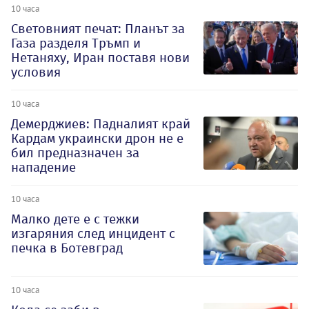
10 часа
Световният печат: Планът за
Газа разделя Тръмп и
Нетаняху, Иран поставя нови
условия
10 часа
Демерджиев: Падналият край
Кардам украински дрон не е
бил предназначен за
нападение
10 часа
Малко дете е с тежки
изгаряния след инцидент с
печка в Ботевград
10 часа