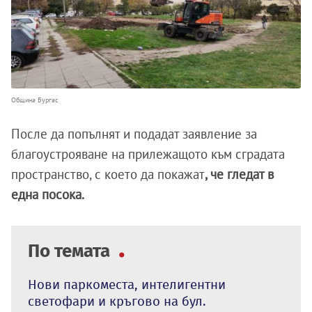
Община Бургас
После да попълнят и подадат заявление за
благоустрояване на прилежащото към сградата
пространство, с което да покажат
, че гледат в
една посока.
По темата
Нови паркоместа, интелигентни
светофари и кръгово на бул.