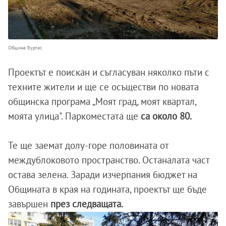
Община Бургас
Проектът е поискан и съгласуван няколко пъти с
техните жители и ще се осъществи по новата
общинска програма „Моят град, моят квартал,
моята улица". Паркоместата ще
са около 80.
Те ще заемат долу-горе половината от
междублоковото пространство. Останалата част
остава зелена. Заради изчерпания бюджет на
Общината в края на годината, проектът ще бъде
завършен
през следващата.