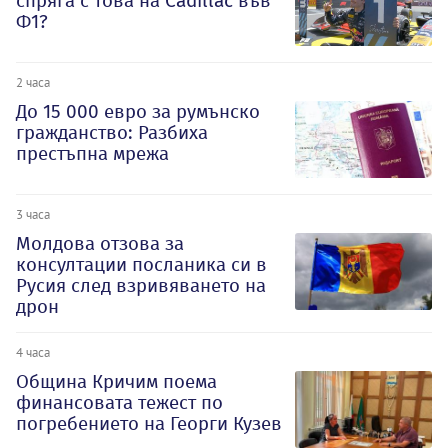
спряга с това на Cadillac във
Ф1?
2 часа
До 15 000 евро за румънско
гражданство: Разбиха
престъпна мрежа
3 часа
Молдова отзова за
консултации посланика си в
Русия след взривяването на
дрон
4 часа
Община Кричим поема
финансовата тежест по
погребението на Георги Кузев