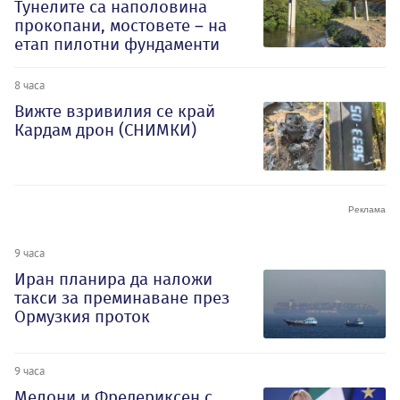
Тунелите са наполовина
прокопани, мостовете – на
етап пилотни фундаменти
8 часа
Вижте взривилия се край
Кардам дрон (СНИМКИ)
9 часа
Иран планира да наложи
такси за преминаване през
Ормузкия проток
9 часа
Мелони и Фредериксен с