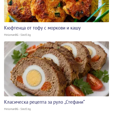
Кюфтенца от тофу с моркови и кашу
MelomanBG - Sled5.bg
Класическа рецепта за руло „Стефани“
MelomanBG - Sled5.bg