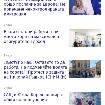
общо послание за Европа: Не
приемаме неконтролираната
имиграция
9 часа
В кои сектори работят най-
много хора на максимален
осигурителен доход
9 часа
„Кметът е наш. Оставете го да
работи. Не подменяйте волята
на хората“: Протест в защита
на Николай Рашков (СНИМКИ)
9 часа
САЩ и Южна Корея планират
общи военни учения