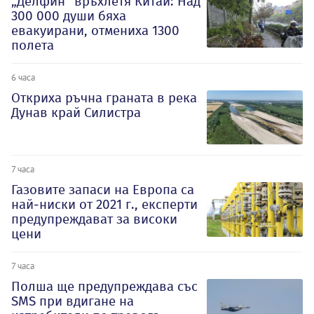
„Делфин“ връхлетя Китай: Над
300 000 души бяха
евакуирани, отмениха 1300
полета
6 часа
Откриха ръчна граната в река
Дунав край Силистра
7 часа
Газовите запаси на Европа са
най-ниски от 2021 г., експерти
предупреждават за високи
цени
7 часа
Полша ще предупреждава със
SMS при вдигане на