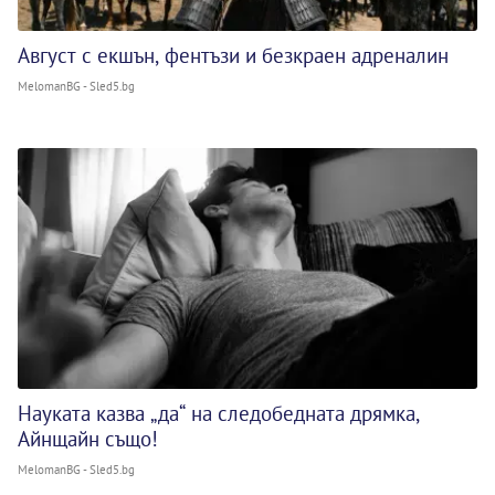
Август с екшън, фентъзи и безкраен адреналин
MelomanBG - Sled5.bg
Науката казва „да“ на следобедната дрямка,
Айнщайн също!
MelomanBG - Sled5.bg