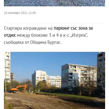
26 ноември 2021 12:40
Стартира изграждане на
паркинг със зона за
отдих
между блокове 3 и 4 в к-с „Изгрев“,
съобщиха от Община Бургас.