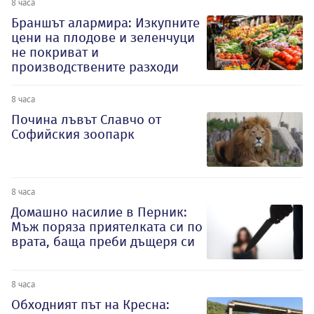
8 часа
Браншът алармира: Изкупните
цени на плодове и зеленчуци
не покриват и
производствените разходи
8 часа
Почина лъвът Славчо от
Софийския зоопарк
8 часа
Домашно насилие в Перник:
Мъж поряза приятелката си по
врата, баща преби дъщеря си
8 часа
Обходният път на Кресна: