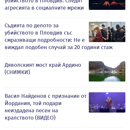
убийството в Пловдив: Следят
агресията в социалните мрежи
Съдията по делото за
убийството в Пловдив със
смразяващи подробности: Не е
виждал подобен случай за 20 години стаж
Дяволският мост край Ардино
(СНИМКИ)
Васил Найденов с признание от
Йордания, той подари
неиздадена песен на
кралството (ВИДЕО)