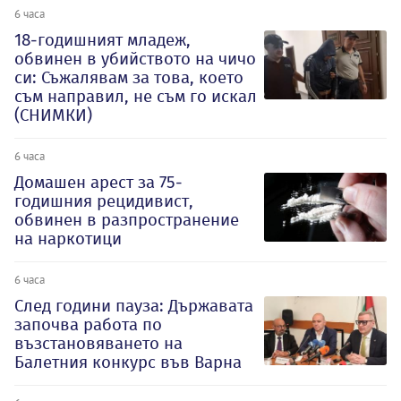
6 часа
18-годишният младеж,
обвинен в убийството на чичо
си: Съжалявам за това, което
съм направил, не съм го искал
(СНИМКИ)
6 часа
Домашен арест за 75-
годишния рецидивист,
обвинен в разпространение
на наркотици
6 часа
След години пауза: Държавата
започва работа по
възстановяването на
Балетния конкурс във Варна