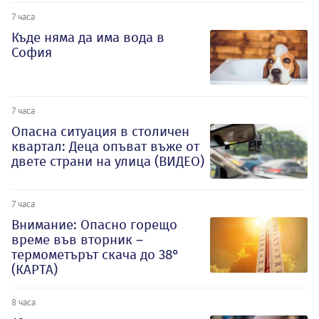
7 часа
Къде няма да има вода в
София
7 часа
Опасна ситуация в столичен
квартал: Деца опъват въже от
двете страни на улица (ВИДЕО)
7 часа
Внимание: Опасно горещо
време във вторник –
термометърът скача до 38°
(КАРТА)
8 часа