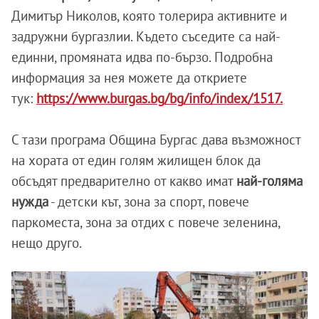
Димитър Николов, която толерира активните и
задружни бургазлии. Където съседите са най-
единни, промяната идва по-бързо. Подробна
информация за нея можете да откриете
тук:
https://www.burgas.bg/bg/info/index/1517.
С тази програма Община Бургас дава възможност
на хората от един голям жилищен блок да
обсъдят предварително от какво имат
най-голяма
нужда
- детски кът, зона за спорт, повече
паркоместа, зона за отдих с повече зеленина,
нещо друго.