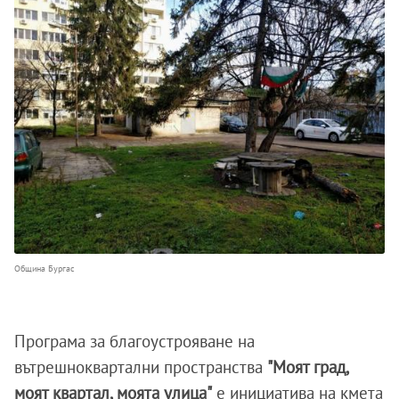
Община Бургас
Програма за благоустрояване на
вътрешноквартални пространства
"Моят град,
моят квартал, моята улица"
e инициатива на кмета