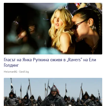
Гласът на Янка Рупкина оживя в „Ravers“ на Ели
Голдинг
MelomanBG - Sled5.bg