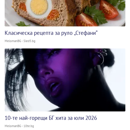
Класическа рецепта за руло „Стефани“
MelomanBG - Sled5.bg
10-те най-горещи БГ хита за юли 2026
MelomanBG - 10te.bg