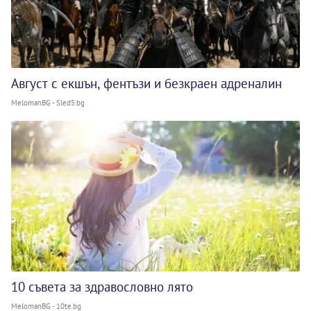
Август с екшън, фентъзи и безкраен адреналин
MelomanBG - Sled5.bg
10 съвета за здравословно лято
MelomanBG - 10te.bg