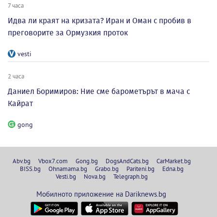
7 часа
Идва ли краят на кризата? Иран и Оман с пробив в
преговорите за Ормузкия проток
vesti
2 часа
Даниел Боримиров: Ние сме барометърът в мача с
Кайрат
gong
Abv.bg
Vbox7.com
Gong.bg
DogsAndCats.bg
CarMarket.bg
BISS.bg
Ohnamama.bg
Grabo.bg
Pariteni.bg
Edna.bg
Vesti.bg
Nova.bg
Telegraph.bg
Мобилното приложение на Dariknews.bg