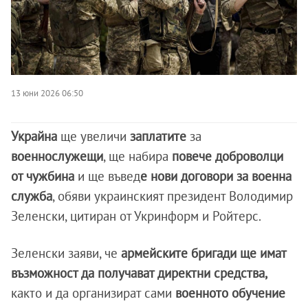
13 юни 2026 06:50
Украйна
ще увеличи
заплатите
за
военнослужещи
, ще набира
повече доброволци
от чужбина
и ще въвед
е нови договори за военна
служба
, обяви украинският президент Володимир
Зеленски, цитиран от Укринформ и Ройтерс.
Зеленски заяви, че
армейските бригади ще имат
възможност да получават директни средства,
както и да организират сами
военното обучение