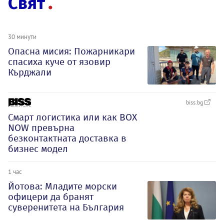
Свят
30 минути
Опасна мисия: Пожарникари
спасиха куче от язовир
Кърджали
biss.bg
Смарт логистика или как BOX
NOW превърна
безконтактната доставка в
бизнес модел
1 час
Йотова: Младите морски
офицери да бранят
суверенитета на България