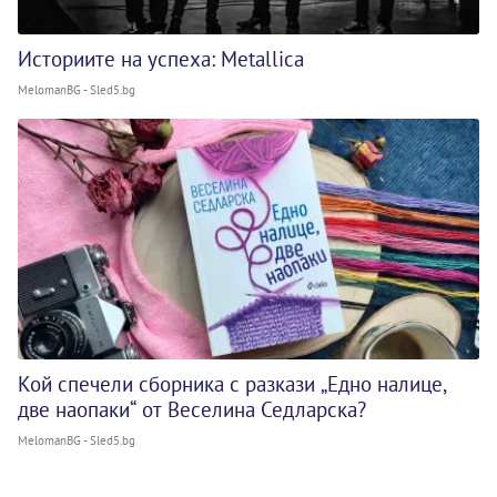
Историите на успеха: Metallica
MelomanBG - Sled5.bg
Кой спечели сборника с разкази „Едно налице,
две наопаки“ от Веселина Седларска?
MelomanBG - Sled5.bg