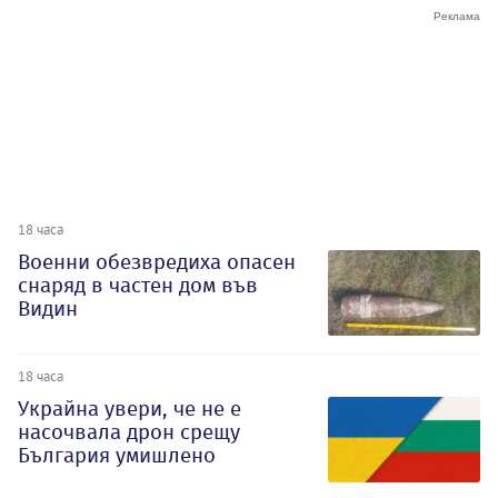
18 часа
Военни обезвредиха опасен
снаряд в частен дом във
Видин
18 часа
Украйна увери, че не е
насочвала дрон срещу
България умишлено