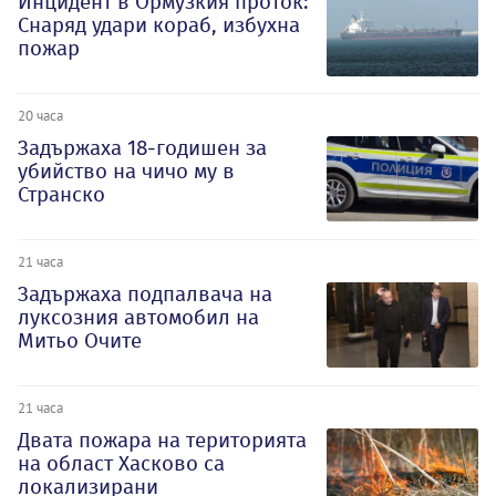
Инцидент в Ормузкия проток:
Снаряд удари кораб, избухна
пожар
20 часа
Задържаха 18-годишен за
убийство на чичо му в
Странско
21 часа
Задържаха подпалвача на
луксозния автомобил на
Митьо Очите
21 часа
Двата пожара на територията
на област Хасково са
локализирани