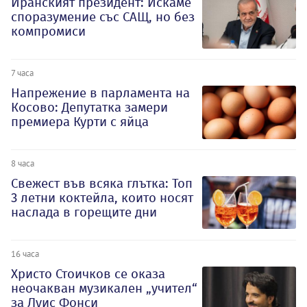
Иранският президент: Искаме
споразумение със САЩ, но без
компромиси
7 часа
Напрежение в парламента на
Косово: Депутатка замери
премиера Курти с яйца
8 часа
Свежест във всяка глътка: Топ
3 летни коктейла, които носят
наслада в горещите дни
16 часа
Христо Стоичков се оказа
неочакван музикален „учител“
за Луис Фонси