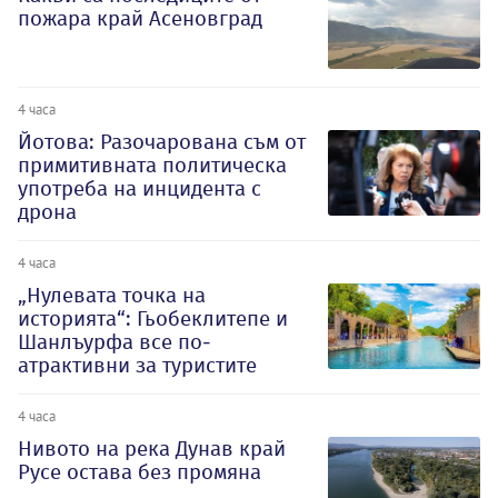
пожара край Асеновград
4 часа
Йотова: Разочарована съм от
примитивната политическа
употреба на инцидента с
дрона
4 часа
„Нулевата точка на
историята“: Гьобеклитепе и
Шанлъурфа все по-
атрактивни за туристите
4 часа
Нивото на река Дунав край
Русе остава без промяна