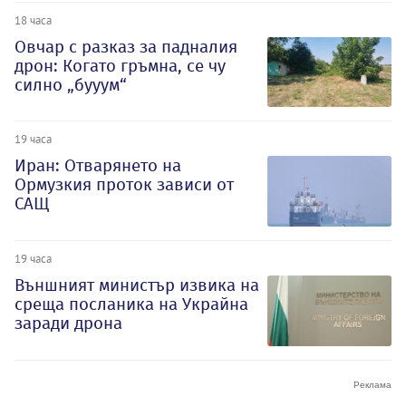
18 часа
Овчар с разказ за падналия
дрон: Когато гръмна, се чу
силно „бууум“
19 часа
Иран: Отварянето на
Ормузкия проток зависи от
САЩ
19 часа
Външният министър извика на
среща посланика на Украйна
заради дрона