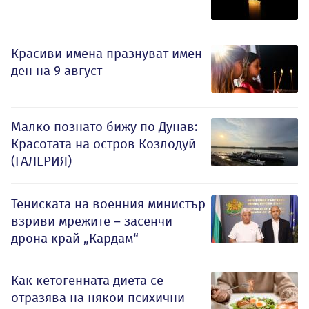
Красиви имена празнуват имен
ден на 9 август
Малко познато бижу по Дунав:
Красотата на остров Козлодуй
(ГАЛЕРИЯ)
Тениската на военния министър
взриви мрежите – засенчи
дрона край „Кардам“
Как кетогенната диета се
отразява на някои психични