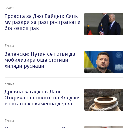
6 часа
Тревога за Джо Байдън: Синът
му разкри за разпространен и
болезнен рак
7 часа
Зеленски: Путин се готви да
мобилизира още стотици
хиляди руснаци
7 часа
Древна загадка в Лаос:
Откриха останките на 37 души
в гигантска каменна делва
7 часа