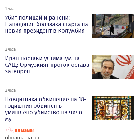
1 час
Убит полицай и ранени:
Нападения белязаха старта на
новия президент в Колумбия
2 часа
Иран постави ултиматум на
САЩ: Ормузкият проток остава
затворен
2 часа
Повдигнаха обвинение на 18-
годишния обвинен в
умишлено убийство на чичо
му
ohnamama.bg