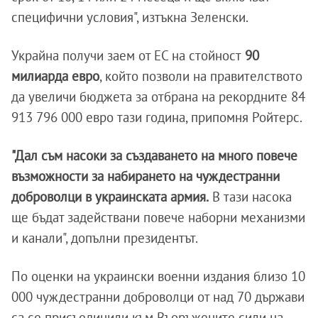
специфични условия", изтъкна Зеленски.
Украйна получи заем от ЕС на стойност
90
милиарда евро
, който позволи на правителството
да увеличи бюджета за отбрана на рекордните 84
913 796 000 евро тази година, припомня Ройтерс.
"Дал съм насоки за създаването на много повече
възможности за набирането на чуждестранни
доброволци в украинската армия.
В тази насока
ще бъдат задействани повече наборни механизми
и канали", допълни президентът.
По оценки на украински военни издания близо 10
000 чуждестранни доброволци от над 70 държави
са се присъединили към Въоръжените сили на