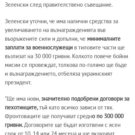
Зеленски след правителствено съвещание.
Зеленски уточни, че има налични средства за
увеличаването на възнагражденията във
въоръжените сили и допълни, че
минималните
заплати за военнослужещи
в тиловите части ще
възлизат на 30 000 гривни. Колкото повече бойни
мисии се провеждат, толкова по-голямо ще бъде
и възнаграждението, отбеляза украинският
президент.
"Ще има нови,
значително подобрени договори за
пехотинците,
тъй като всичко зависи от тях.
Фронтоваците ще получават средн
о по 300 000
гривни.
Договорите ще бъдат изготвени с ясен
срок от 10, 14 или 24 месеца и ще включват