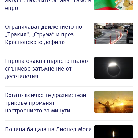
август етикетите остават само в
евро
Ограничават движението по
„Тракия“, „Струма“ и през
Кресненското дефиле
Европа очаква първото пълно
слънчево затъмнение от
десетилетия
Когато всичко те дразни: тези
трикове променят
настроението за минути
Почина бащата на Лионел Меси