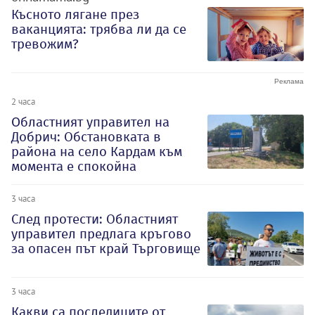
Късното лягане през
ваканцията: трябва ли да се
тревожим?
2 часа
Oбластният управител на
Добрич: Обстановката в
района на село Кардам към
момента е спокойна
3 часа
След протести: Областният
управител предлага кръгово
за опасен път край Търговище
3 часа
Какви са последиците от