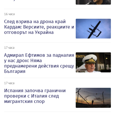
16 часа
След взрива на дрона край
Кардам: Версиите, реакциите и
отговорът на Украйна
17 часа
Адмирал Ефтимов за падналия
у нас дрон: Няма
преднамерени действия срещу
България
17 часа
Испания започва гранични
проверки с Италия след
мигрантския спор