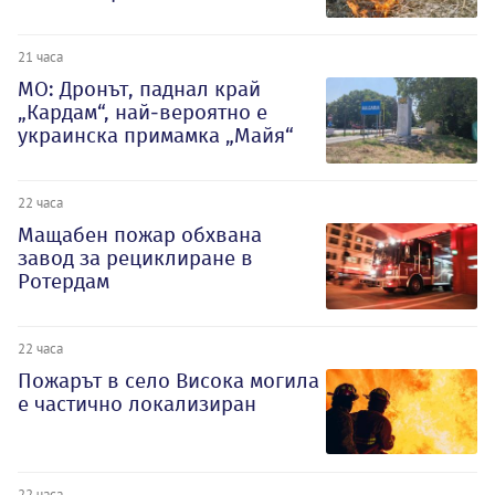
21 часа
МО: Дронът, паднал край
„Кардам“, най-вероятно е
украинска примамка „Майя“
22 часа
Мащабен пожар обхвана
завод за рециклиране в
Ротердам
22 часа
Пожарът в село Висока могила
е частично локализиран
22 часа