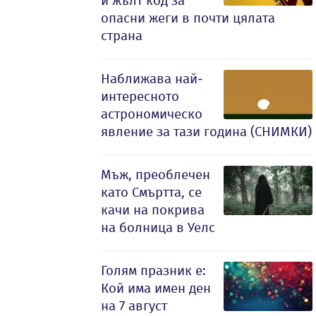
и жълт код за
опасни жеги в почти цялата
страна
Наближава най-
интересното
астрономическо
явление за тази година (СНИМКИ)
Мъж, преоблечен
като Смъртта, се
качи на покрива
на болница в Уелс
Голям празник е:
Кой има имен ден
на 7 август