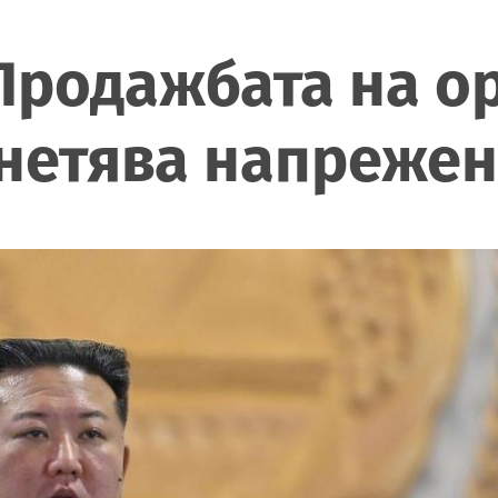
Продажбата на о
нетява напреже