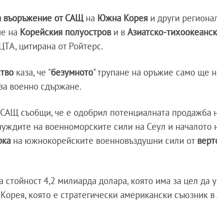
а въоръжение от САЩ
на
Южна Корея
и други региона
ие на
Корейския полуостров
и в
Азиатско-тихоокеанск
ТА, цитирана от Ройтерс.
тво
каза, че "
безумното
" трупане на оръжие само ще 
за военно сдържане.
 САЩ съобщи, че е одобрил потенциалната продажба 
уждите на военноморските сили на Сеул и началото 
рка
на южнокорейските военновъздушни сили от
верт
 стойност 4,2 милиарда долара, която има за цел да 
орея, която е стратегически американски съюзник в 