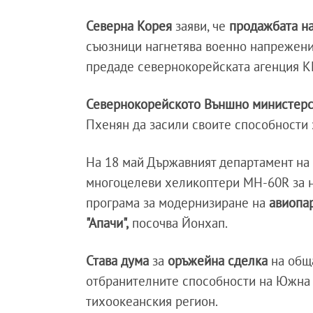
Северна Корея
заяви, че
продажбата н
съюзници нагнетява военно напрежен
предаде севернокорейската агенция КЦ
Севернокорейското Външно министерс
Пхенян да засили своите способности 
На 18 май Държавният департамент на
многоцелеви хеликоптери MH-60R за н
програма за модернизиране на
авиопа
"Апачи",
посочва Йонхап.
Става дума
за
оръжейна сделка
на обща
отбранителните способности на Южна К
тихоокеанския регион.