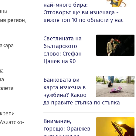
най-много бира:
лни
Отговорът ще ви изненада -
вижте топ 10 по области у нас
ия регион
,
Светлината на
накара
българското
слово: Стефан
Цанев на 90
на
на
Банковата ви
карта изчезна в
олети
чужбина? Какво
да правите стъпка по стъпка
укрепи
Внимание,
Азиатско-
горещо: Оранжев