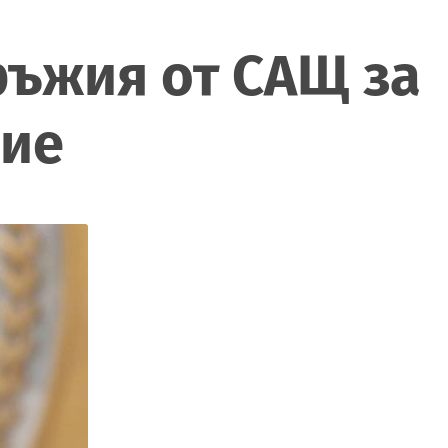
ръжия от САЩ за
ние