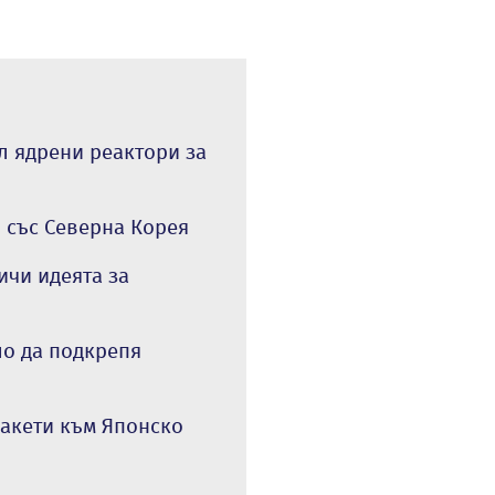
л ядрени реактори за
 със Северна Корея
ичи идеята за
ло да подкрепя
ракети към Японско