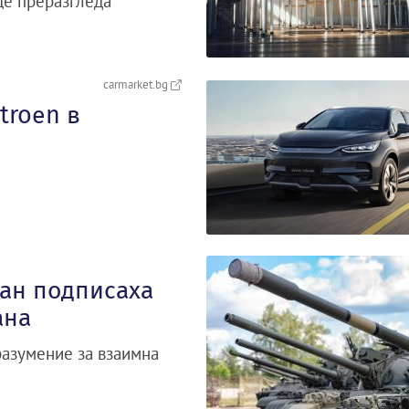
ще преразгледа
carmarket.bg
troеn в
тан подписаха
ана
разумение за взаимна