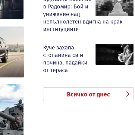
в Радомир: Бой и
унижение над
непълнолетен вдигна на крак
институциите
Куче захапа
стопанина си и
почина, падайки
от тераса
Всичко от днес