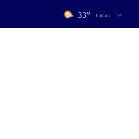
33°
София