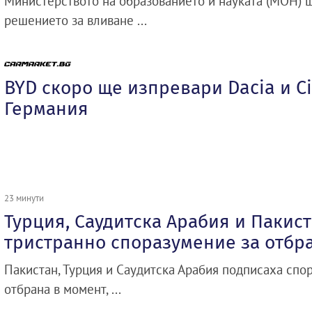
Министерството на образованието и науката (МОН) 
решението за вливане ...
BYD скоро ще изпревари Dacia и Ci
Германия
23 минути
Турция, Саудитска Арабия и Пакис
тристранно споразумение за отбр
Пакистан, Турция и Саудитска Арабия подписаха спо
отбрана в момент, ...