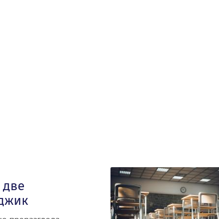
 две
джик