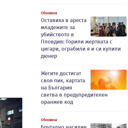
Обновена
Оставиха в ареста
младежите за
убийството в
Пловдив: Горили жертвата с
цигари, ограбили я и си купили
дюнер
Жегите достигат
своя пик, картата
на България
светва в предупредителен
оранжев код
Обновена
Брутално насилие