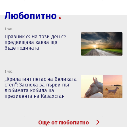
Любопитно
1 час
Празник е: На този ден се
предвещава каква ще
бъде годината
1 час
„Крилатият пегас на Великата
степ“: Заснеха за първи път
любимата кобила на
президента на Казахстан
Още от любопитно