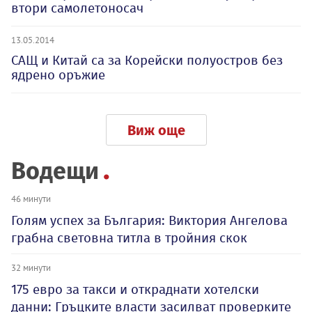
втори самолетоносач
13.05.2014
САЩ и Китай са за Корейски полуостров без
ядрено оръжие
Виж още
Водещи
46 минути
Голям успех за България: Виктория Ангелова
грабна световна титла в тройния скок
32 минути
175 евро за такси и откраднати хотелски
данни: Гръцките власти засилват проверките