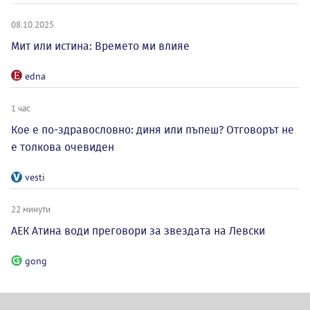
08.10.2025
Мит или истина: Времето ми влияе
edna
1 час
Кое е по-здравословно: диня или пъпеш? Отговорът не
е толкова очевиден
vesti
22 минути
АЕК Атина води преговори за звездата на Левски
gong