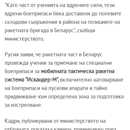
"Като част от ученията на ядрените сили, тези
ядрени боеприпаси бяха доставени до полевите
складови съоръжения в района на позициите на
ракетната бригада в Беларус", съобщи
министерството.
Русия заяви, че ракетната част в Беларус
провежда учения за приемане на специални
боеприпаси за
мобилната тактическа ракетна
система "Искандер-М",
включително натоварване
на боеприпаси на пускови апарати и тайно
придвижване към определена зона за подготовка
за изстрелване.
Кадри, публикувани от министерството на
отбраната, показаха камион, преминаващ през