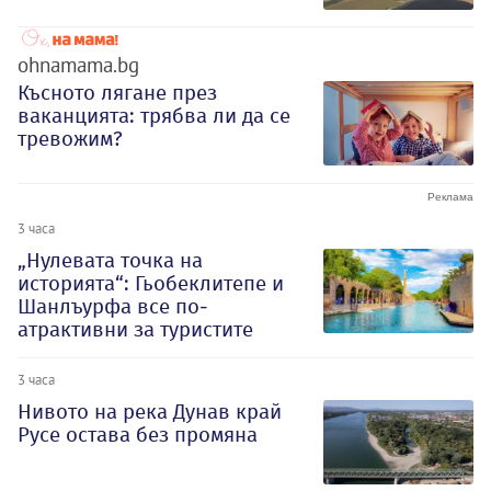
ohnamama.bg
Късното лягане през
ваканцията: трябва ли да се
тревожим?
3 часа
„Нулевата точка на
историята“: Гьобеклитепе и
Шанлъурфа все по-
атрактивни за туристите
3 часа
Нивото на река Дунав край
Русе остава без промяна