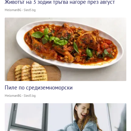
Животът на 3 зодии тръгва нагоре през август
MelomanBG - Sled5.bg
Пиле по средиземноморски
MelomanBG - Sled5.bg