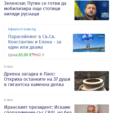
Зеленски: Путин се готви да
мобилизира още стотици
хиляди руснаци
Оферта от Grabo.bg
Парасейлинг в Св.Св.
Константин и Елена - за
един или двама
Цена:
63.00 €
70.00 €
6 часа
Древна загадка в Лаос:
Откриха останките на 37 души
в гигантска каменна делва
6 часа
Иранският президент: Искаме
споразумение със САЩ, но без