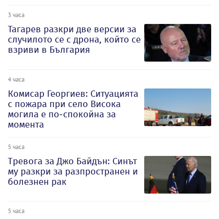
3 часа
Тагарев разкри две версии за
случилото се с дрона, който се
взриви в България
4 часа
Комисар Георгиев: Ситуацията
с пожара при село Висока
могила е по-спокойна за
момента
5 часа
Тревога за Джо Байдън: Синът
му разкри за разпространен и
болезнен рак
5 часа