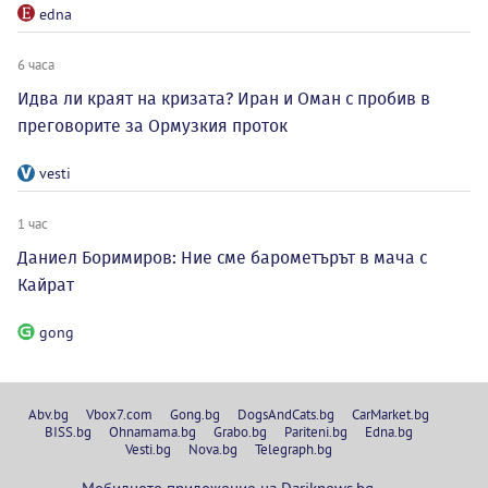
edna
6 часа
Идва ли краят на кризата? Иран и Оман с пробив в
преговорите за Ормузкия проток
vesti
1 час
Даниел Боримиров: Ние сме барометърът в мача с
Кайрат
gong
Abv.bg
Vbox7.com
Gong.bg
DogsAndCats.bg
CarMarket.bg
BISS.bg
Ohnamama.bg
Grabo.bg
Pariteni.bg
Edna.bg
Vesti.bg
Nova.bg
Telegraph.bg