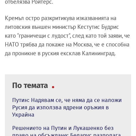
отбелязва Ройтерс.
Кремъл остро разкритикува изказванията на
литовския външен министър Кестутис Будрис
като "граничещи с лудост", след като той заяви, че
НАТО трябва да покаже на Москва, че е способна
да проникне в руския ексклав Калининград.
По темата
Путин: Надявам се, че няма да се наложи
Русия да използва ядрени оръжия в
Украйна
Решението на Путин и Лукашенко без
право на обсъждане: Беларус разполага