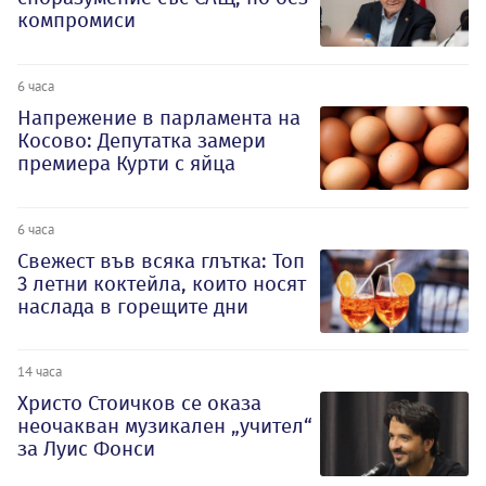
компромиси
6 часа
Напрежение в парламента на
Косово: Депутатка замери
премиера Курти с яйца
6 часа
Свежест във всяка глътка: Топ
3 летни коктейла, които носят
наслада в горещите дни
14 часа
Христо Стоичков се оказа
неочакван музикален „учител“
за Луис Фонси