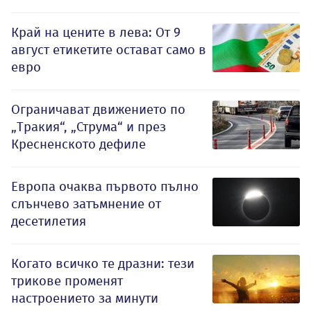
Край на цените в лева: От 9
август етикетите остават само в
евро
Ограничават движението по
„Тракия“, „Струма“ и през
Кресненското дефиле
Европа очаква първото пълно
слънчево затъмнение от
десетилетия
Когато всичко те дразни: тези
трикове променят
настроението за минути