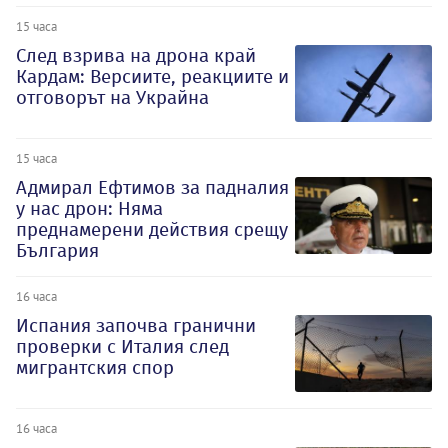
15 часа
След взрива на дрона край
Кардам: Версиите, реакциите и
отговорът на Украйна
15 часа
Адмирал Ефтимов за падналия
у нас дрон: Няма
преднамерени действия срещу
България
16 часа
Испания започва гранични
проверки с Италия след
мигрантския спор
16 часа