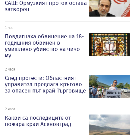
САЩ: Ормузкият проток остава
затворен
1 час
Повдигнаха обвинение на 18-
годишния обвинен в
умишлено убийство на чичо
му
2 часа
След протести: Областният
управител предлага кръгово
за опасен път край Търговище
2 часа
Какви са последиците от
пожара край Асеновград