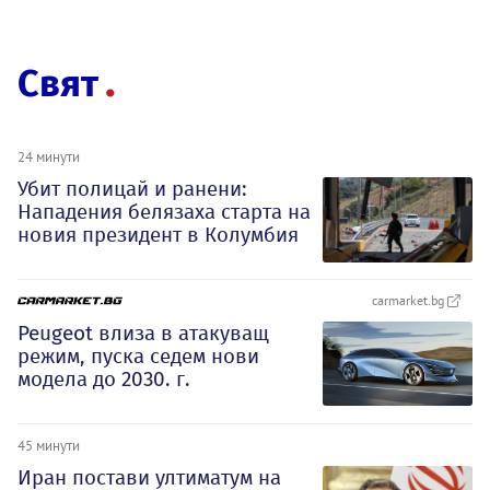
Свят
24 минути
Убит полицай и ранени:
Нападения белязаха старта на
новия президент в Колумбия
carmarket.bg
Peugeot влиза в атакуващ
режим, пуска седем нови
модела до 2030. г.
45 минути
Иран постави ултиматум на