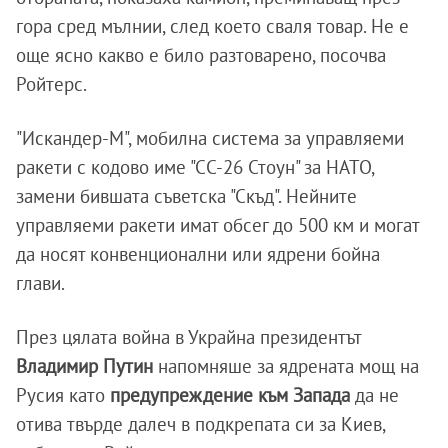
гора сред мълнии, след което сваля товар. Не е
още ясно какво е било разтоварено, посочва
Ройтерс.
"Искандер-М", мобилна система за управляеми
ракети с кодово име "СС-26 Стоун" за НАТО,
замени бившата съветска "Скъд". Нейните
управляеми ракети имат обсег до 500 км и могат
да носят конвенционални или ядрени бойна
глави.
През цялата война в Украйна президентът
Владимир Путин
напомняше за ядрената мощ на
Русия като
предупреждение към Запада
да не
отива твърде далеч в подкрепата си за Киев,