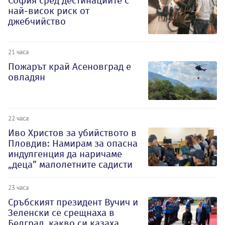
София сред дестинациите с
най-висок риск от
джебчийство
21 часа
Пожарът край Асеновград е
овладян
22 часа
Иво Христов за убийството в
Пловдив: Намирам за опасна
индулгенция да наричаме
„деца” малолетните садисти
23 часа
Сръбският президент Вучич и
Зеленски се срещнаха в
Белград, какво си казаха