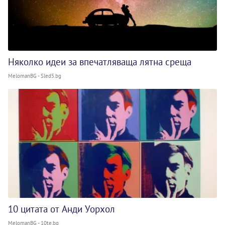
Няколко идеи за впечатляваща лятна среща
MelomanBG - Sled5.bg
10 цитата от Анди Уорхол
MelomanBG - 10te.bg