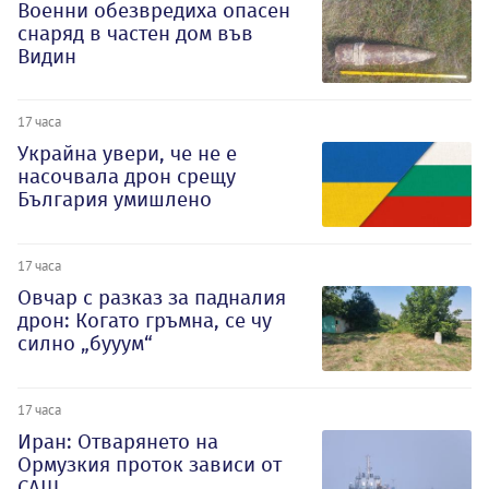
Военни обезвредиха опасен
снаряд в частен дом във
Видин
17 часа
Украйна увери, че не е
насочвала дрон срещу
България умишлено
17 часа
Овчар с разказ за падналия
дрон: Когато гръмна, се чу
силно „бууум“
17 часа
Иран: Отварянето на
Ормузкия проток зависи от
САЩ