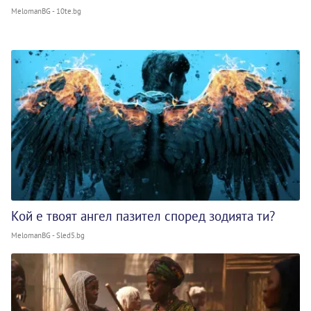
MelomanBG - 10te.bg
Кой е твоят ангел пазител според зодията ти?
MelomanBG - Sled5.bg