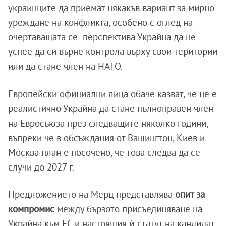
украинците да приемат някакъв вариант за мирно
уреждане на конфликта, особено с оглед на
очертаващата се перспектива Украйна да не
успее да си върне контрола върху свои територии
или да стане член на НАТО.
Европейски официални лица обаче казват, че не е
реалистично Украйна да стане пълноправен член
на Евросъюза през следващите няколко години,
въпреки че в обсъждания от Вашингтон, Киев и
Москва план е посочено, че това следва да се
случи до 2027 г.
Предложението на Мерц представлява
опит за
компромис
между бързото присъединяване на
Украйна към ЕС и настоящия ѝ статут на кандидат