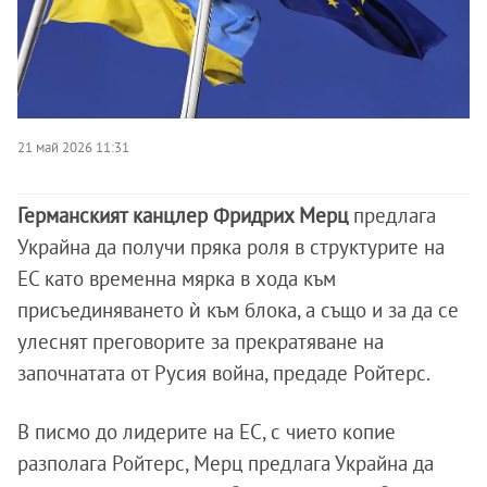
21 май 2026 11:31
Германският канцлер Фридрих Мерц
предлага
Украйна да получи пряка роля в структурите на
ЕС като временна мярка в хода към
присъединяването ѝ към блока, а също и за да се
улеснят преговорите за прекратяване на
започнатата от Русия война, предаде Ройтерс.
В писмо до лидерите на ЕС, с чието копие
разполага Ройтерс, Мерц предлага Украйна да