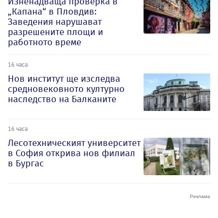
Изненадваща проверка в
„Капана“ в Пловдив:
Заведения нарушават
разрешените площи и
работното време
16 часа
Нов институт ще изследва
средновековното културно
наследство на Балканите
16 часа
Лесотехническият университет
в София открива нов филиал
в Бургас