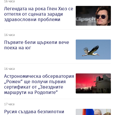
16 часа
Легендата на рока Глен Хюз се
оттегля от сцената заради
здравословни проблеми
16 часа
Първите бели щъркели вече
поеха на юг
16 часа
Астрономическа обсерватория
„Рожен“ ще получи първия
сертификат от „Звездните
маршрути на Родопите“
17 часа
Русия създава безпилотни