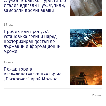
Случаят в Банско: Туристите от
Италия вдигали шум, чупили,
замеряли преминаващи
15 часа
Пробив или пропуск?
Установиха години наред
неоторизиран достъп до
държавни информационни
мрежи
15 часа
Пожар гори в
изследователски център на
„Роскосмос“ край Москва