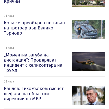
Кричим
11 часа
Кола се преобърна по таван
на тротоар във Велико
Търново
11 часа
„Моментна загуба на
дистанция“: Проверяват
инцидент с хеликоптера на
Тръмп
13 часа
Кандев: Тихомълком сменят
шефове на областни
дирекции на МВР