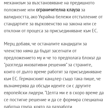
механизъм за възстановяване на предишното
положение или
ограничителна клауза
за
валидността, ако Украйна бележи отстъпление от
стандартите за върховенство на закона или се
отклони от процеса за присъединяване към ЕС.
Мерц добавя, че останалите кандидати за
членство няма да бъдат засегнати от
предложението му и че то предполага блокът да
"разгледа иновативни решения" за страните,
които от дълго време работят за присъединяване
към ЕС. Германският канцлер също така пише, че
възнамерява да обсъди идеите си с другите
европейски лидери. "Целта ми е в скоро време да
се постигне решение и да се формира специална
работна група, която да разработи