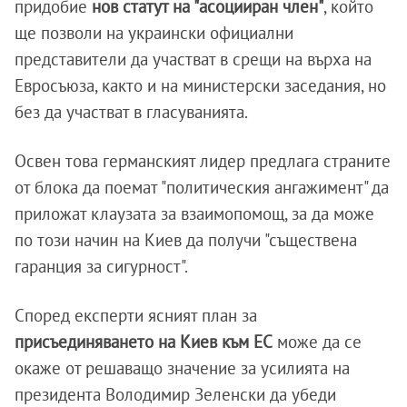
придобие
нов статут на "асоцииран член"
, който
ще позволи на украински официални
представители да участват в срещи на върха на
Евросъюза, както и на министерски заседания, но
без да участват в гласуванията.
Освен това германският лидер предлага страните
от блока да поемат "политическия ангажимент" да
приложат клаузата за взаимопомощ, за да може
по този начин на Киев да получи "съществена
гаранция за сигурност".
Според експерти ясният план за
присъединяването на Киев към ЕС
може да се
окаже от решаващо значение за усилията на
президента Володимир Зеленски да убеди