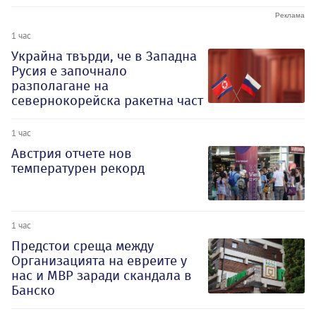
1 час
Украйна твърди, че в Западна
Русия е започнало
разполагане на
севернокорейска ракетна част
1 час
Австрия отчете нов
температурен рекорд
1 час
Предстои среща между
Организацията на евреите у
нас и МВР заради скандала в
Банско