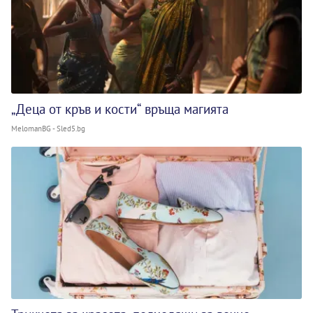
„Деца от кръв и кости“ връща магията
MelomanBG - Sled5.bg