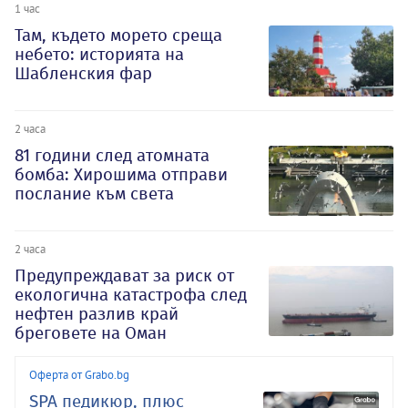
1 час
Там, където морето среща
небето: историята на
Шабленския фар
2 часа
81 години след атомната
бомба: Хирошима отправи
послание към света
2 часа
Предупреждават за риск от
екологична катастрофа след
нефтен разлив край
бреговете на Оман
Оферта от Grabo.bg
SPA педикюр, плюс