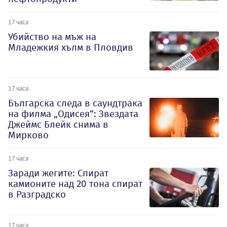
17 часа
Убийство на мъж на
Младежкия хълм в Пловдив
17 часа
Българска следа в саундтрака
на филма „Одисея“: Звездата
Джеймс Блейк снима в
Мирково
17 часа
Заради жегите: Спират
камионите над 20 тона спират
в Разградско
17 часа