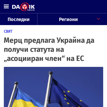
Последни
Региони
СВЯТ
Мерц предлага Украйна да
получи статута на
„асоцииран член“ на ЕС