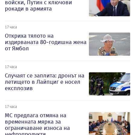
войски, Путин с ключови
рокади в армията
17 часа
Откриха тялото на
издирваната 80-годишна жена
от Ямбол
17 часа
Случаят се заплита: дронът на
летището в Лайпциг е носел
експлозив
17 часа
МС предлага отмяна на
временната мярка за
ограничаване износа на
нефтопродукти