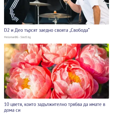
D2 и Део търсят заедно своята „Свобода“
MelomanBG - Sled5.bg
10 цветя, които задължително трябва да имате в
дома си