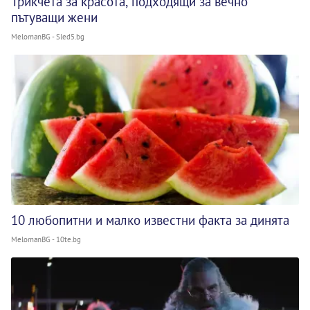
Трикчета за красота, подходящи за вечно
пътуващи жени
MelomanBG - Sled5.bg
10 любопитни и малко известни факта за динята
MelomanBG - 10te.bg