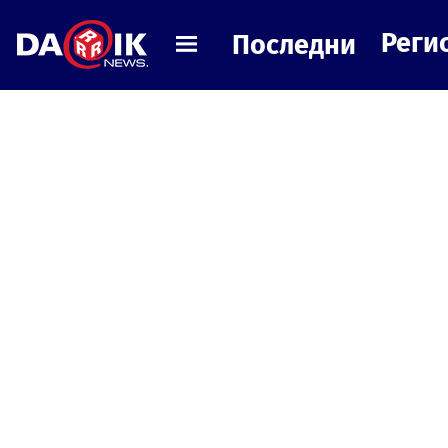
Реги
Последни