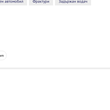
ен автомобил
Фрактури
Задържан водач
ram