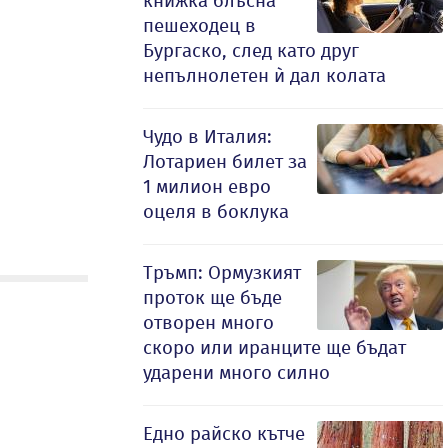
книжка блъсна
пешеходец в
Бургаско, след като друг
непълнолетен ѝ дал колата
Чудо в Италия:
Лотариен билет за
1 милион евро
оцеля в боклука
Тръмп: Ормузкият
проток ще бъде
отворен много
скоро или иранците ще бъдат
ударени много силно
Едно райско кътче