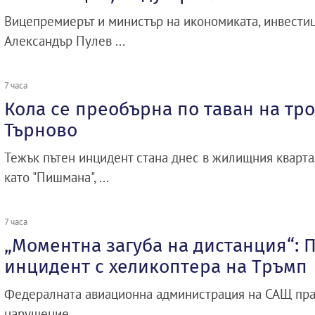
Вицепремиерът и министър на икономиката, инвести
Александър Пулев ...
7 часа
Кола се преобърна по таван на тр
Търново
Тежък пътен инцидент стана днес в жилищния квартал
като "Пишмана", ...
7 часа
„Моментна загуба на дистанция“: 
инцидент с хеликоптера на Тръмп
Федералната авиационна администрация на САЩ прав
нарушение ...