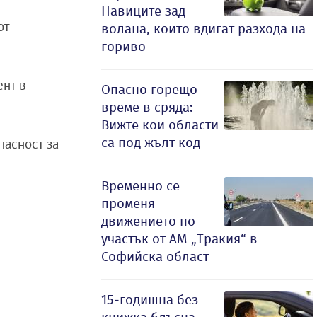
Навиците зад
от
волана, които вдигат разхода на
гориво
ент в
Опасно горещо
време в сряда:
Вижте кои области
са под жълт код
пасност за
Временно се
променя
движението по
участък от АМ „Тракия“ в
Софийска област
15-годишна без