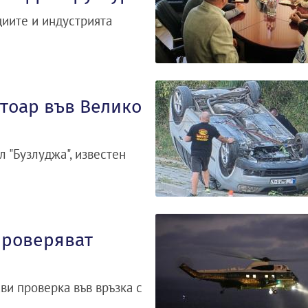
циите и индустрията
отоар във Велико
 "Бузлуджа", известен
Проверяват
и проверка във връзка с