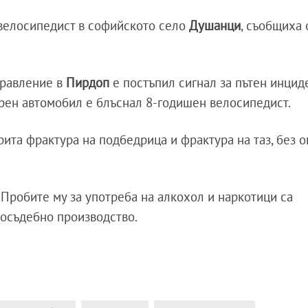
велосипедист в софийското село
Душанци
, съобщиха 
правление в
Пирдоп
е постъпил сигнал за пътен инцид
варен автомобил е блъснал 8-годишен велосипедист.
ита фрактура на подбедрица и фрактура на таз, без о
. Пробите му за употреба на алкохол и наркотици са
досъдебно производство.