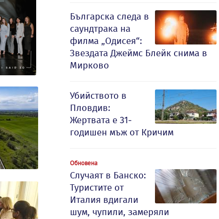
Българска следа в
саундтрака на
филма „Одисея“:
Звездата Джеймс Блейк снима в
Мирково
Убийството в
Пловдив:
Жертвата е 31-
годишен мъж от Кричим
Обновена
Случаят в Банско:
Туристите от
Италия вдигали
шум, чупили, замеряли