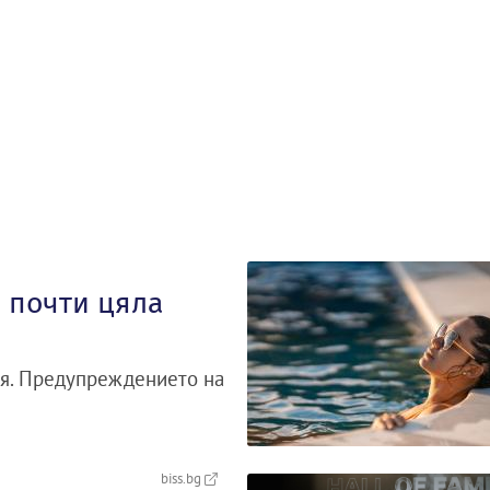
 почти цяла
рия. Предупреждението на
biss.bg