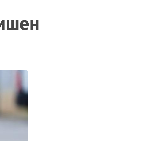
дишен