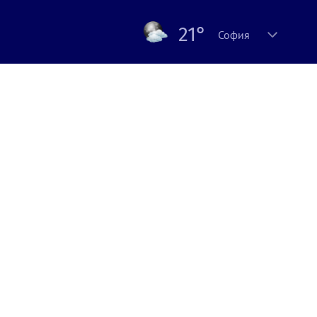
21°
София