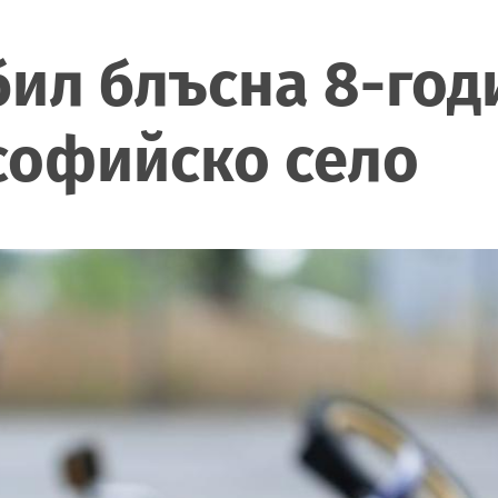
бил блъсна 8-го
софийско село