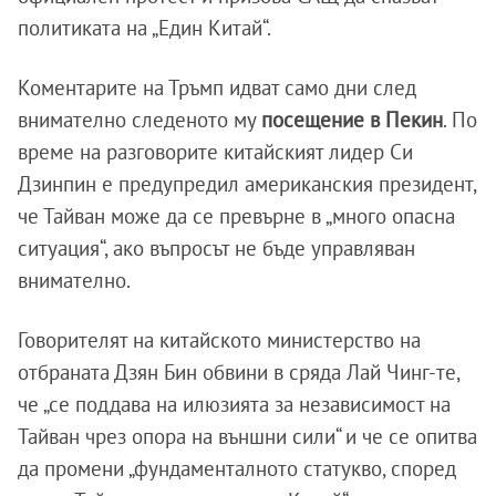
политиката на „Един Китай“.
Коментарите на Тръмп идват само дни след
внимателно следеното му
посещение в Пекин
. По
време на разговорите китайският лидер Си
Дзинпин е предупредил американския президент,
че Тайван може да се превърне в „много опасна
ситуация“, ако въпросът не бъде управляван
внимателно.
Говорителят на китайското министерство на
отбраната Дзян Бин обвини в сряда Лай Чинг-те,
че „се поддава на илюзията за независимост на
Тайван чрез опора на външни сили“ и че се опитва
да промени „фундаменталното статукво, според