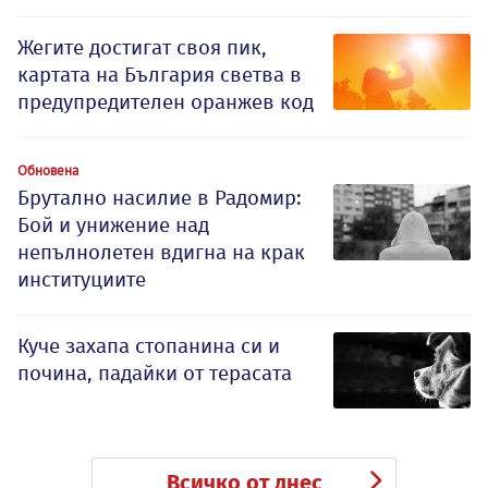
Жегите достигат своя пик,
картата на България светва в
предупредителен оранжев код
Обновена
Брутално насилие в Радомир:
Бой и унижение над
непълнолетен вдигна на крак
институциите
Куче захапа стопанина си и
почина, падайки от терасата
Всичко от днес