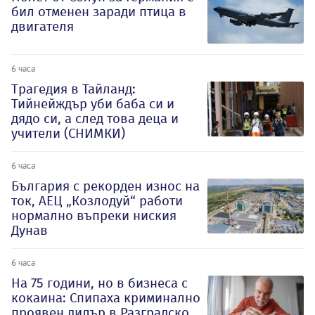
бил отменен заради птица в
двигателя
6 часа
Трагедия в Тайланд:
Тийнейждър уби баба си и
дядо си, а след това деца и
учители (СНИМКИ)
6 часа
България с рекорден износ на
ток, АЕЦ „Козлодуй“ работи
нормално въпреки ниския
Дунав
6 часа
На 75 години, но в бизнеса с
кокаина: Спипаха криминално
проявен дилър в Разградско