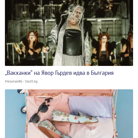
„Вакханки“ на Явор Гърдев идва в България
MelomanBG - Sled5.bg