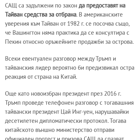
САЩ са задължени по закон
да предоставят на
Тайван средства за отбрана
. В американските
уверения към Тайван от 1982 г. се посочва също,
че Вашингтон няма практика да се консултира с
Пекин относно оръжейните продажби за острова.
Всеки евентуален разговор между Тръмп и
тайванския лидер вероятно би предизвикал остра
реакция от страна на Китай.
Още като новоизбран президент през 2016 г.
Тръмп проведе телефонен разговор с тогавашния
тайвански президент Цай Инг-уен, нарушавайки
десетилетен дипломатически протокол. Тогава
китайското външно министерство отправи
официален протест и призова САЩ да спазват