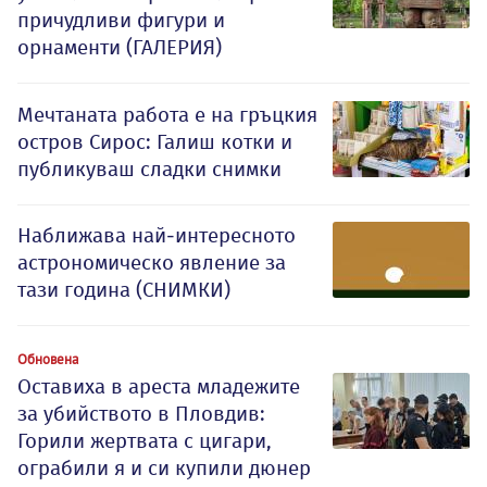
причудливи фигури и
орнаменти (ГАЛЕРИЯ)
Мечтаната работа е на гръцкия
остров Сирос: Галиш котки и
публикуваш сладки снимки
Наближава най-интересното
астрономическо явление за
тази година (СНИМКИ)
Обновена
Оставиха в ареста младежите
за убийството в Пловдив:
Горили жертвата с цигари,
ограбили я и си купили дюнер