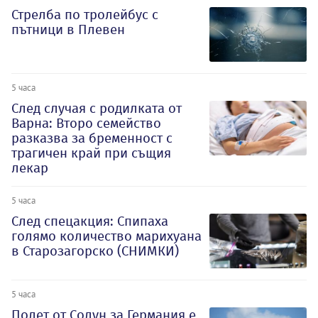
Стрелба по тролейбус с
пътници в Плевен
5 часа
След случая с родилката от
Варна: Второ семейство
разказва за бременност с
трагичен край при същия
лекар
5 часа
След спецакция: Спипаха
голямо количество марихуана
в Старозагорско (СНИМКИ)
5 часа
Полет от Солун за Германия е