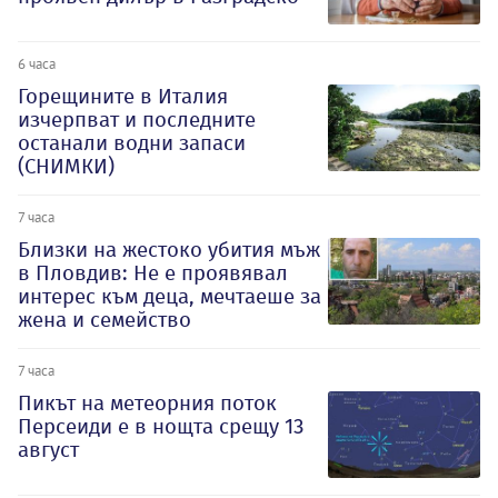
6 часа
Горещините в Италия
изчерпват и последните
останали водни запаси
(СНИМКИ)
7 часа
Близки на жестоко убития мъж
в Пловдив: Не е проявявал
интерес към деца, мечтаеше за
жена и семейство
7 часа
Пикът на метеорния поток
Персеиди е в нощта срещу 13
август