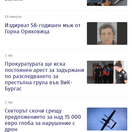
58 минути
Издирват 58-годишен мъж от
Горна Оряховица
1 час
Прокуратурата ще иска
постоянен арест за задържани
по разследването за
престъпна група във ВиК-
Бургас
1 час
Секторът скочи срещу
предложението за над 15 000
евро глоба за нарушение с
дрон