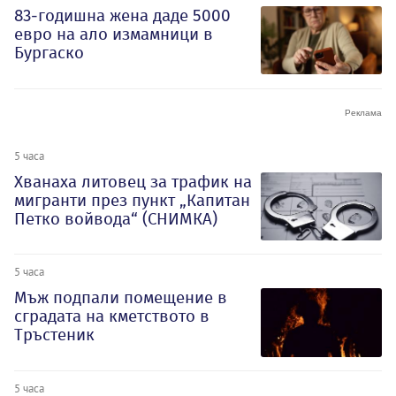
83-годишна жена даде 5000
евро на ало измамници в
Бургаско
5 часа
Хванаха литовец за трафик на
мигранти през пункт „Капитан
Петко войвода“ (СНИМКА)
5 часа
Мъж подпали помещение в
сградата на кметството в
Тръстеник
5 часа