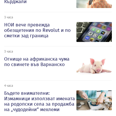
Кърджали
3 часа
НОИ вече превежда
обезщетения по Revolut и по
сметки зад граница
3 часа
Огнище на африканска чума
по свинете във Варнанско
4 часа
Бъдете внимателни:
Измамници използват имената
на родопски села за продажба
на „чудодейни“ мехлеми