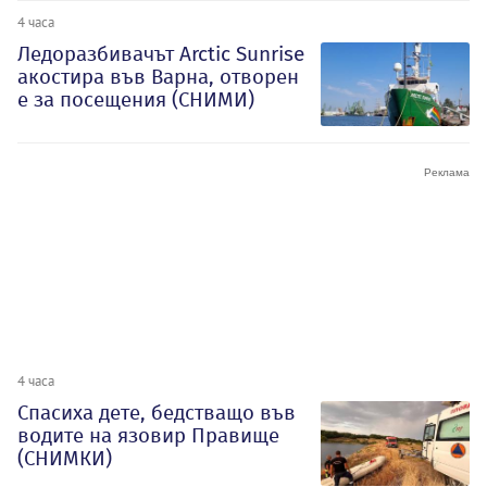
4 часа
Ледоразбивачът Arctic Sunrise
акостира във Варна, отворен
е за посещения (СНИМИ)
4 часа
Спасиха дете, бедстващо във
водите на язовир Правище
(СНИМКИ)