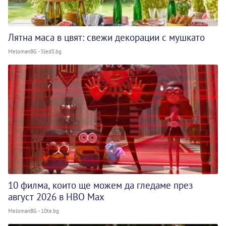
Лятна маса в цвят: свежи декорации с мушкато
MelomanBG - Sled5.bg
10 филма, които ще можем да гледаме през
август 2026 в HBO Max
MelomanBG - 10te.bg