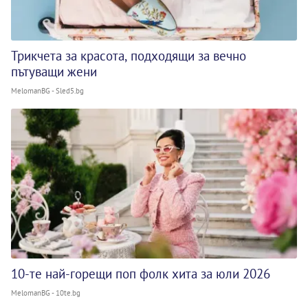
Трикчета за красота, подходящи за вечно
пътуващи жени
MelomanBG - Sled5.bg
10-те най-горещи поп фолк хита за юли 2026
MelomanBG - 10te.bg