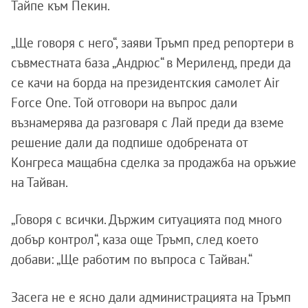
Тайпе към Пекин.
„Ще говоря с него“, заяви Тръмп пред репортери в
съвместната база „Андрюс“ в Мериленд, преди да
се качи на борда на президентския самолет Air
Force One. Той отговори на въпрос дали
възнамерява да разговаря с Лай преди да вземе
решение дали да подпише одобрената от
Конгреса мащабна сделка за продажба на оръжие
на Тайван.
„Говоря с всички. Държим ситуацията под много
добър контрол“, каза още Тръмп, след което
добави: „Ще работим по въпроса с Тайван.“
Засега не е ясно дали администрацията на Тръмп