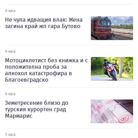
4 часа
Не чула идващия влак: Жена
загина край жп гара Бутово
4 часа
Мотоциклетист без книжка и с
положителна проба за
алкохол катастрофира в
Благоевградско
4 часа
Земетресение близо до
турския курортен град
Мармарис
5 часа