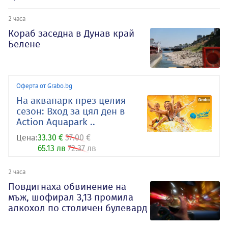
2 часа
Кораб заседна в Дунав край
Белене
Оферта от Grabo.bg
На аквапарк през целия
сезон: Вход за цял ден в
Action Aquapark ..
Цена:
33.30 €
37.00 €
65.13 лв
72.37 лв
2 часа
Повдигнаха обвинение на
мъж, шофирал 3,13 промила
алкохол по столичен булевард