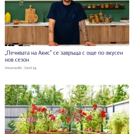
„Печивата на Акис“ се завръща с още по-вкусен
нов сезон
MelomanBG - Sled5.bg