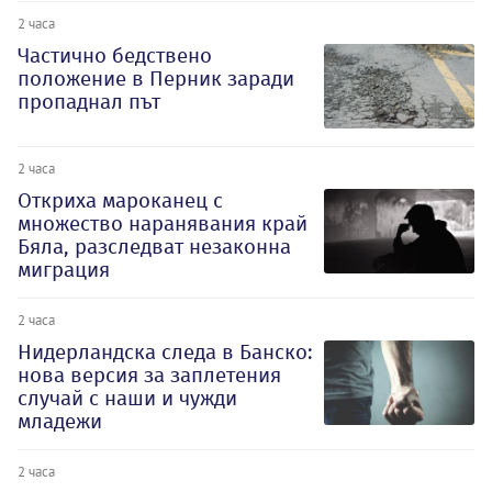
2 часа
Частично бедствено
положение в Перник заради
пропаднал път
2 часа
Откриха мароканец с
множество наранявания край
Бяла, разследват незаконна
миграция
2 часа
Нидерландска следа в Банско:
нова версия за заплетения
случай с наши и чужди
младежи
2 часа