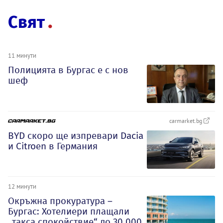
Свят
11 минути
Полицията в Бургас е с нов
шеф
carmarket.bg
BYD скоро ще изпревари Dacia
и Citroеn в Германия
12 минути
Окръжна прокуратура –
Бургас: Хотелиери плащали
„такса спокойствие“ до 30 000