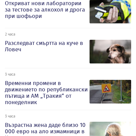
Откриват нови лаборатории
за тестове за алкохол и дрога
при шофьори
2 часа
Разследват смъртта на куче в
Ловеч
3 часа
Временни промени в
движението по републикански
пътища и АМ „Тракия“ от
понеделник
3 часа
Възрастна жена даде близо 10
000 евро на ало измамници в