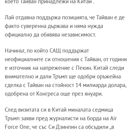
което Тайван принадлежи на Китай“.
Лай отдавна поддържа позицията, че Тайван е де
факто суверенна държава и няма нужда
официално да обявява независимост.
Начинът, по който САЩ поддържат
неофициалните си отношения с Тайван, от години
е източник на напрежение с Пекин. Китай следи
внимателно и дали Тръмп ще одобри оръжейна
сделка с Тайван на стойност 14 милиарда долара,
одобрена от Конгреса още през януари.
След визитата си в Китай миналата седмица
Тръмп заяви пред журналисти на борда на Air
Force One, че със Си Дзинпин са обсъдили „в