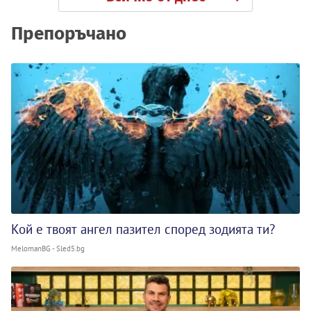
Препоръчано
Кой е твоят ангел пазител според зодията ти?
MelomanBG - Sled5.bg