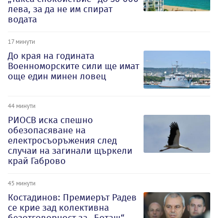
лева, за да не им спират
водата
17 минути
До края на годината
Военноморските сили ще имат
още един минен ловец
44 минути
РИОСВ иска спешно
обезопасяване на
електросъоръжения след
случаи на загинали щъркели
край Габрово
45 минути
Костадинов: Премиерът Радев
се крие зад колективна
безотговорност за „Боташ“