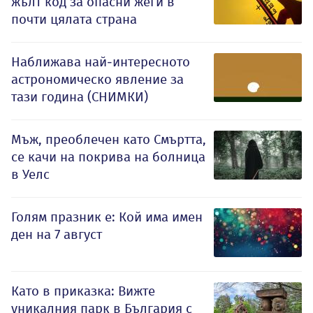
жълт код за опасни жеги в
почти цялата страна
Наближава най-интересното
астрономическо явление за
тази година (СНИМКИ)
Мъж, преоблечен като Смъртта,
се качи на покрива на болница
в Уелс
Голям празник е: Кой има имен
ден на 7 август
Като в приказка: Вижте
уникалния парк в България с