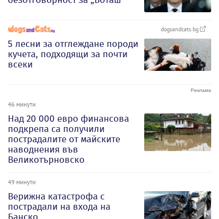
dogsandcats.bg
5 лесни за отглеждане породи
кучета, подходящи за почти
всеки
46 минути
Над 20 000 евро финансова
подкрепа са получили
пострадалите от майските
наводнения във
Великотърновско
49 минути
Верижна катастрофа с
пострадали на входа на
Банско