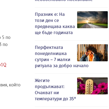
Празник е: На
този ден се
предвещава каква
ще бъде годината
 5 по
3 по
Перфектната
понеделнишка
сутрин – 7 малки
do1Q
ритуала за добро начало
Жегите
вия, който
продължават:
Очакват ни
температури до 35°