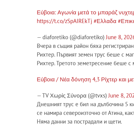
Εύβοια: Αγωνία μετά το μπαράζ νυχτε
https://t.co/zSpAIREkTj
#Ελλαδα
#Επικ
— diaforetiko (@diaforetiko)
June 8, 202
Вчера в същия район бяха регистрира
Рихтер. Първият земен трус беше с маг
Рихтер. Третото земетресение беше с 
Εύβοια / Νέα δόνηση 4,3 Ρίχτερ και μ
— TV Χωρίς Σύνορα (@tvxs)
June 8, 20
Днешният трус е бил на дълбочина 5 к
се намира североизточно от Атина, как
Няма данни за пострадали и щети.