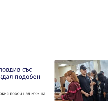
ловдив със
ждал подобен
окия побой над мъж на