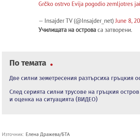
Grčko ostrvo Evija pogodio zemljotres ja
— Insajder TV (@Insajder_net)
June 8, 2
Училищата на острова
са затворени.
По темата
Две силни земетресения разтърсиха гръцкия о
След серията силни трусове на гръцкия остров
и оценка на ситуацията (ВИДЕО)
Източник:
Елена Дражева/БТА