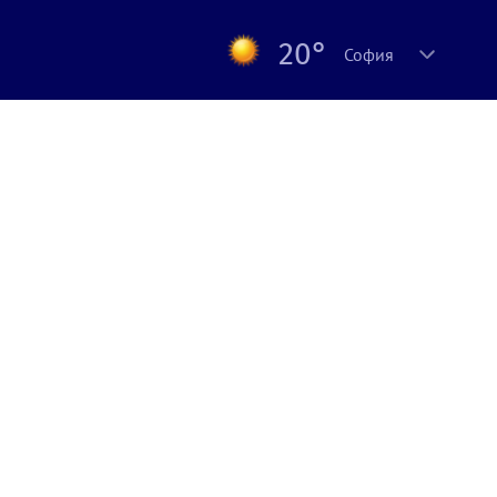
20°
София