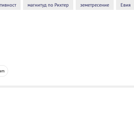
тивност
магнитуд по Рихтер
земетресение
Евия
ram