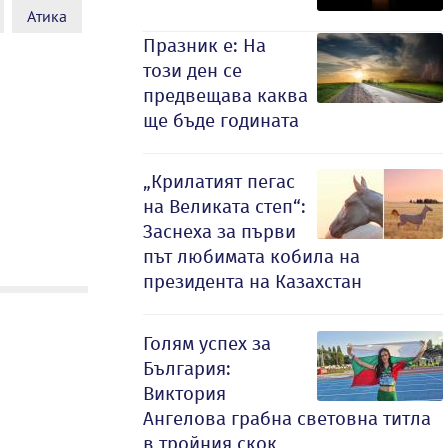
Атика
Празник е: На
този ден се
предвещава каква
ще бъде годината
„Крилатият пегас
на Великата степ“:
Заснеха за първи
път любимата кобила на
президента на Казахстан
Голям успех за
България:
Виктория
Ангелова грабна световна титла
в тройния скок