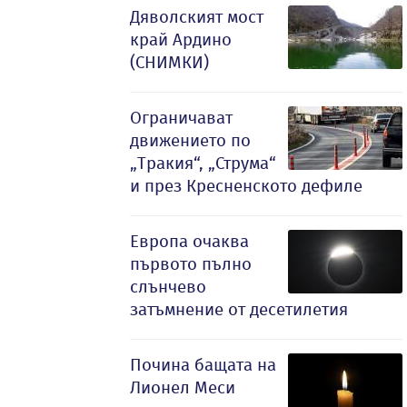
Дяволският мост
край Ардино
(СНИМКИ)
Ограничават
движението по
„Тракия“, „Струма“
и през Кресненското дефиле
Европа очаква
първото пълно
слънчево
затъмнение от десетилетия
Почина бащата на
Лионел Меси