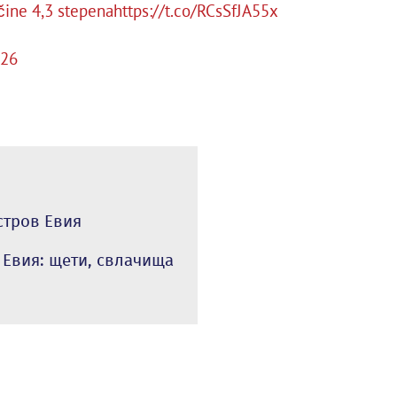
čine 4,3 stepena
https://t.co/RCsSfJA55x
026
стров Евия
 Евия: щети, свлачища