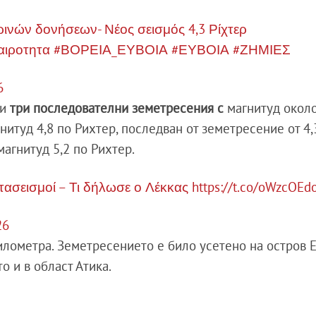
ρινών δονήσεων- Νέος σεισμός 4,3 Ρίχτερ
αιροτητα
#ΒΟΡΕΙΑ_ΕΥΒΟΙΑ
#ΕΥΒΟΙΑ
#ΖΗΜΙΕΣ
6
ни
три последователни земетресения с
магнитуд около
нитуд 4,8 по Рихтер, последван от земетресение от 4,
магнитуд 5,2 по Рихтер.
ετασεισμοί – Τι δήλωσε ο Λέκκας
https://t.co/oWzcOE
26
илометра. Земетресението е било усетено на остров Е
то и в област Атика.