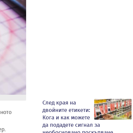
След края на
двойните етикети:
нното
Кога и как можете
да подадете сигнал за
ер.
необосновано поскъпване