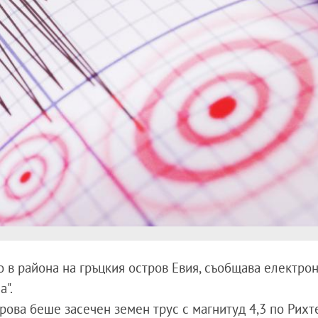
 в района на гръцкия остров Евия, съобщава електро
а".
трова беше засечен земен трус с магнитуд 4,3 по Рихт