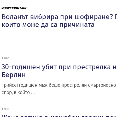
Воланът вибрира при шофиране? 
които може да са причината
1 час
30-годишен убит при престрелка н
Берлин
Трийсетгодишен мъж беше прострелян смъртоносно 
спор, в който ...
1 час