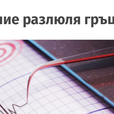
ие разлюля гръц