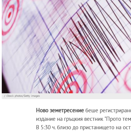
/ iStock photos/Getty images
Ново земетресение
беше регистрирано
издание на гръцкия вестник "Прото тем
В 5:30 ч. близо до пристанището на ос