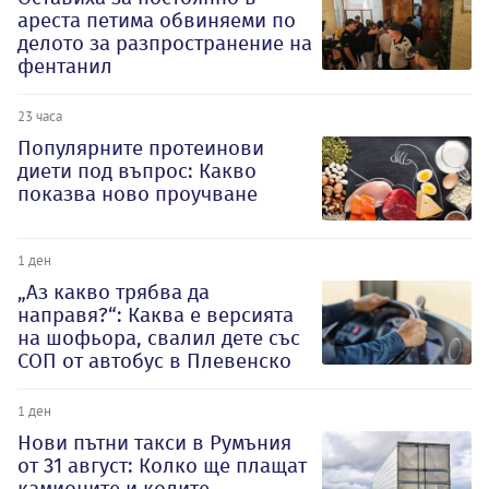
ареста петима обвиняеми по
делото за разпространение на
фентанил
23 часа
Популярните протеинови
диети под въпрос: Какво
показва ново проучване
1 ден
„Аз какво трябва да
направя?“: Каква е версията
на шофьора, свалил дете със
СОП от автобус в Плевенско
1 ден
Нови пътни такси в Румъния
от 31 август: Колко ще плащат
камионите и колите