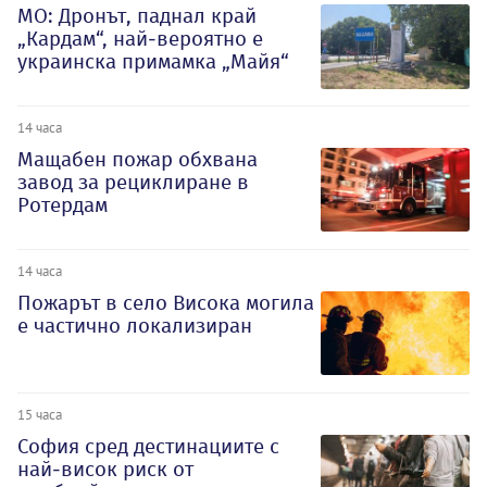
МО: Дронът, паднал край
„Кардам“, най-вероятно е
украинска примамка „Майя“
14 часа
Мащабен пожар обхвана
завод за рециклиране в
Ротердам
14 часа
Пожарът в село Висока могила
е частично локализиран
15 часа
София сред дестинациите с
най-висок риск от