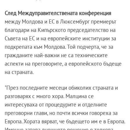
След Междуправителствената конференция
между Молдова и ЕС в Люксембург премиерът
благодари на Кипърското председателство на
Съвета на ЕС и на европейските институции за
подкрепата към Молдова. Той подчерта, че за
гражданите най-важни не са техническите
аспекти на преговорите, а европейското бъдеще
на страната.
"През последните месеци обиколих страната и
разговарях с много хора. Малцина се
интересуваха от процедурите и отделните
преговорни глави, но почти всички говореха за
Европа. Хората вярват, че бъдещето им е в Европа.
Именно затова днешното решение е толкова