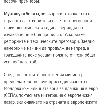
посочи премиерът.
Мунтяну отбеляза, че
въпреки готовността на
страната да отвори този пакет от преговорни
глави още миналата година, периодът на
изчакване не е бил пропилян. "Ускорихме
реформите и техническите преговори. Заедно
намерихме начини да продължим напред, а
гражданите вече усещат ползите от тези общи
усилия", каза той.
Сред конкретните постижения министър-
председателят посочи присъединяването на
Молдова към Единната зона за плащания в евро
(СЕПА), по-тясната интеграция с европейския
пазар, включването на страната в европейската