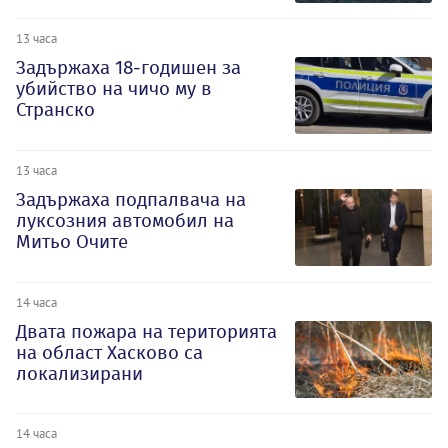
13 часа
Задържаха 18-годишен за
убийство на чичо му в
Странско
13 часа
Задържаха подпалвача на
луксозния автомобил на
Митьо Очите
14 часа
Двата пожара на територията
на област Хасково са
локализирани
14 часа