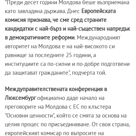
"Преди десет години Молдова беше възприемана
като завладяна държава. Днес
Европейската
комисия признава, че сме сред страните
кандидатки с най-бърз и най-съществен напредък
в демократичните реформи
. Международният
авторитет на Молдова е на най-високото си
равнище за последните 25 години, а
институциите са по-силни и по-добре подготвени
да защитават гражданите", подчерта той.
Междуправителствената конференция в
Люксембург
официално даде начало на
преговорите на Молдова с ЕС по клъстера
"Основни ценности", който се смята за основа на
целия процес по присъединяване. От своя страна,
европейският комисар по въпросите на