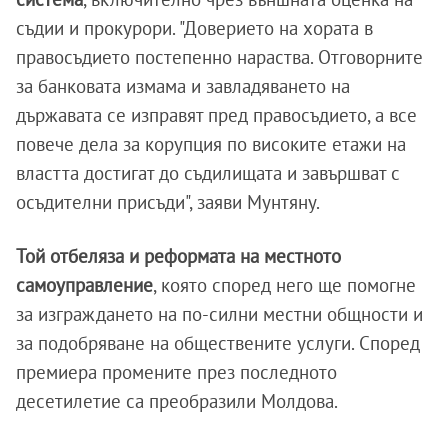
съдии и прокурори. "Доверието на хората в
правосъдието постепенно нараства. Отговорните
за банковата измама и завладяването на
държавата се изправят пред правосъдието, а все
повече дела за корупция по високите етажи на
властта достигат до съдилищата и завършват с
осъдителни присъди", заяви Мунтяну.
Той отбеляза и реформата на местното
самоуправление
, която според него ще помогне
за изграждането на по-силни местни общности и
за подобряване на обществените услуги. Според
премиера промените през последното
десетилетие са преобразили Молдова.