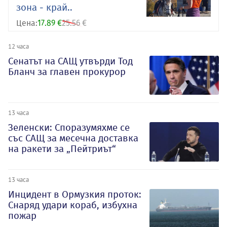
зона - край..
Цена:
17.89 €
25.56 €
12 часа
Сенатът на САЩ утвърди Тод
Бланч за главен прокурор
13 часа
Зеленски: Споразумяхме се
със САЩ за месечна доставка
на ракети за „Пейтриът“
13 часа
Инцидент в Ормузкия проток:
Снаряд удари кораб, избухна
пожар