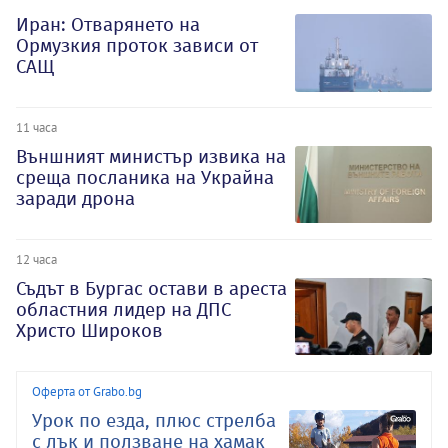
Иран: Отварянето на
Ормузкия проток зависи от
САЩ
11 часа
Външният министър извика на
среща посланика на Украйна
заради дрона
12 часа
Съдът в Бургас остави в ареста
областния лидер на ДПС
Христо Широков
Оферта от Grabo.bg
Урок по езда, плюс стрелба
с лък и ползване на хамак