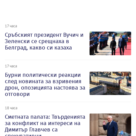
17 часа
Сръбският президент Вучич и
Зеленски се срещнаха в
Белград, какво си казаха
17 часа
Бурни политически реакции
след новината за взривения
дрон, опозицията настоява за
отговори
18 часа
Сметната палата: Твърденията
за конфликт на интереси на
Димитър Главчев са
спекулативни