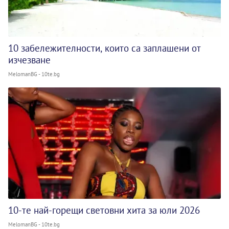
10 забележителности, които са заплашени от
изчезване
MelomanBG - 10te.bg
10-те най-горещи световни хита за юли 2026
MelomanBG - 10te.bg