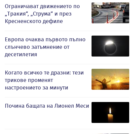
Ограничават движението по
„Тракия“, „Струма“ и през
Кресненското дефиле
Европа очаква първото пълно
слънчево затъмнение от
десетилетия
Когато всичко те дразни: тези
трикове променят
настроението за минути
Почина бащата на Лионел Меси