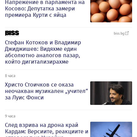
Напрежение в парламента на
Косово: Депутатка замери
премиера Курти с яйца
biss.bg
Стефан Котоков и Владимир
Джиджишев: Видяхме един
абсолютно аналогов пазар,
който дигитализирахме
8 часа
Христо Стоичков се оказа
неочакван музикален „учител“
за Луис Фонси
9 часа
След взрива на дрона край
Кардам: Версиите, реакциите и