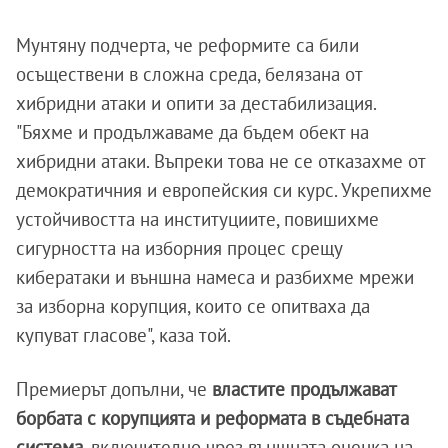
Мунтяну подчерта, че реформите са били
осъществени в сложна среда, белязана от
хибридни атаки и опити за дестабилизация.
"Бяхме и продължаваме да бъдем обект на
хибридни атаки. Въпреки това не се отказахме от
демократичния и европейския си курс. Укрепихме
устойчивостта на институциите, повишихме
сигурността на изборния процес срещу
кибератаки и външна намеса и разбихме мрежи
за изборна корупция, които се опитваха да
купуват гласове", каза той.
Премиерът допълни, че
властите продължават
борбата с корупцията и реформата в съдебната
система
, включително чрез външната оценка на