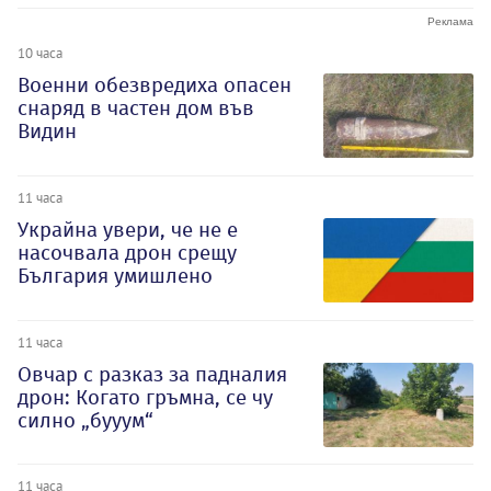
10 часа
Военни обезвредиха опасен
снаряд в частен дом във
Видин
11 часа
Украйна увери, че не е
насочвала дрон срещу
България умишлено
11 часа
Овчар с разказ за падналия
дрон: Когато гръмна, се чу
силно „бууум“
11 часа