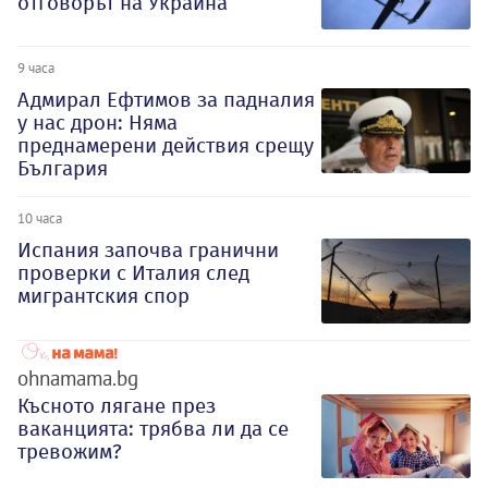
отговорът на Украйна
9 часа
Адмирал Ефтимов за падналия
у нас дрон: Няма
преднамерени действия срещу
България
10 часа
Испания започва гранични
проверки с Италия след
мигрантския спор
ohnamama.bg
Късното лягане през
ваканцията: трябва ли да се
тревожим?