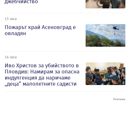
джебчийство
15 часа
Пожарът край Асеновград е
овладян
16 часа
Иво Христов за убийството в
Пловдив: Намирам за опасна
индулгенция да наричаме
„деца” малолетните садисти