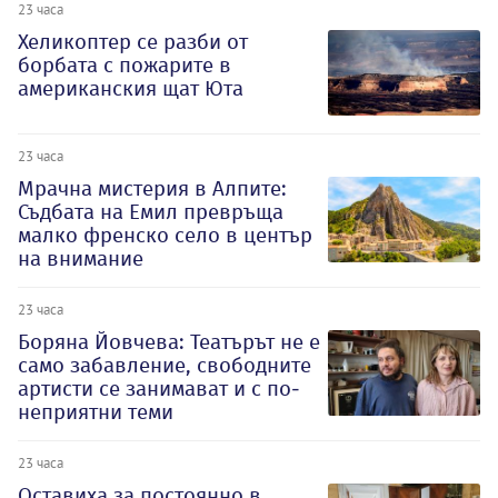
23 часа
Хеликоптер се разби от
борбата с пожарите в
американския щат Юта
23 часа
Мрачна мистерия в Алпите:
Съдбата на Емил превръща
малко френско село в център
на внимание
23 часа
Боряна Йовчева: Театърът не е
само забавление, свободните
артисти се занимават и с по-
неприятни теми
23 часа
Оставиха за постоянно в