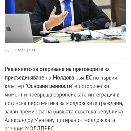
16 юни 2026 12:37
Решението за откриване на преговорите
за
присъединяване
на
Молдова
към
ЕС
по първия
клъстер "
Основни ценности
" е исторически
момент и превръща европейската интеграция в
истинска перспектива за молдовските граждани,
заяви премиерът на бившата съветска република
Александру Мунтяну, цитиран от молдовската
агенция МОЛДПРЕС.