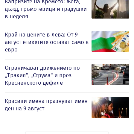
Капризите на времето: Жега,
дъжд, гръмотевици и градушки
в неделя
Край на цените в лева: От 9
август етикетите остават само в
евро
Ограничават движението по
„Тракия“, „Струма“ и през
Кресненското дефиле
Красиви имена празнуват имен
ден на 9 август