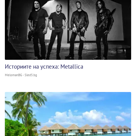
Историите на успеха: Metallica
MelomanBG - Sled5.bg