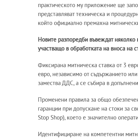
практическото му приложение ще започн
представляват техническа и процедурн
който официално премахна митническит
Новите разпоредби въвеждат няколко к
участващо в обработката на вноса на с
Фиксирана митническа ставка от 3 евро
евро, независимо от съдържанието или 
замества ДДС, а се събира в допълнени
Променени правила за общо обезпечен
гаранции при допускане на стоки за с
Stop Shop), което е значително операт
Идентифициране на компетентни митнич