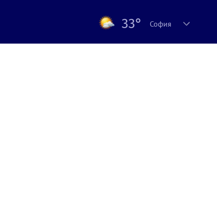
33°
София