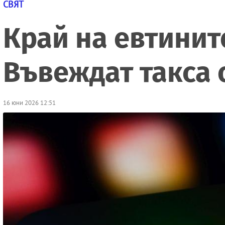
СВЯТ
Край на евтините
Въвеждат такса 
16 юни 2026 12:51