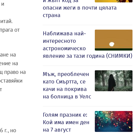
и жълт код за
 и
опасни жеги в почти цялата
страна
итай.
прага от
Наближава най-
интересното
астрономическо
ане на
явление за тази година (СНИМКИ)
ение на
щ право на
Мъж, преоблечен
оставяйки
като Смъртта, се
качи на покрива
т
на болница в Уелс
Голям празник е:
Кой има имен ден
на 7 август
 г., но