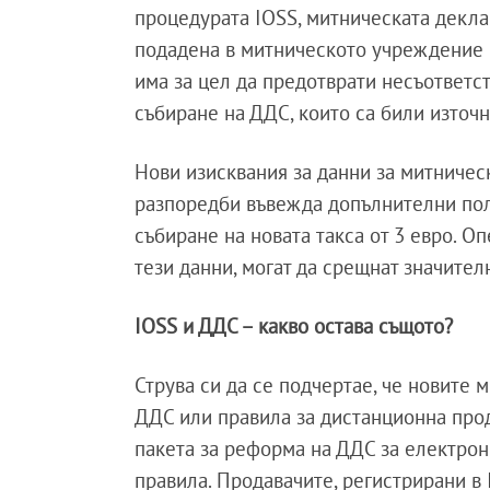
процедурата IOSS, митническата декла
подадена в митническото учреждение 
има за цел да предотврати несъответс
събиране на ДДС, които са били изто
Нови изисквания за данни за митниче
разпоредби въвежда допълнителни поле
събиране на новата такса от 3 евро. О
тези данни, могат да срещнат значите
IOSS и ДДС – какво остава същото?
Струва си да се подчертае, че новите
ДДС или правила за дистанционна прода
пакета за реформа на ДДС за електрон
правила. Продавачите, регистрирани в