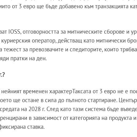
мито от 3 евро ще бъде добавено към транзакцията ка
зват IOSS, отговорността за митническите сборове и 
куриерския оператор, действащ като митнически брок
 тежест за превозвачите и спедиторите, които трябва
ляди пратки на ден.
.?
 нейният временен характерТаксата от 3 евро не е п
оето ще остане в сила до пълното стартиране. Център
средата на 2028 г. След като тази система бъде въведе
ренцирани в зависимост от категорията на продукта и
фиксирана ставка.