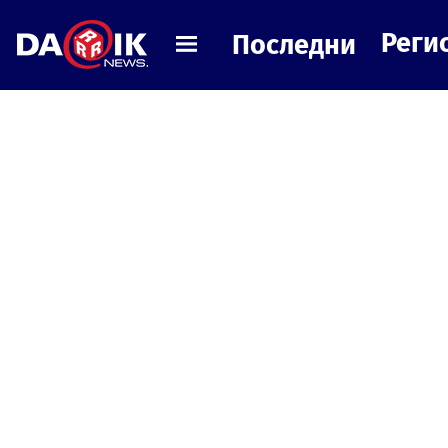
Реги
Последни