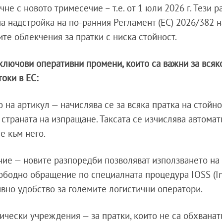
е с новото тримесечие – т.е. от 1 юли 2026 г. Тези 
а надстройка на по-ранния Регламент (ЕС) 2026/382 н
е облекчения за пратки с ниска стойност.
лючови оперативни промени, които са важни за всяко
токи в ЕС:
 на артикул — начислява се за всяка пратка на стойно
страната на изпращане. Таксата се изчислява автомат
е към него.
ие — новите разпоредби позволяват използването на
вободно обращение по специалната процедура IOSS (I
ивно удобство за големите логистични оператори.
ески учреждения — за пратки, които не са обхванат