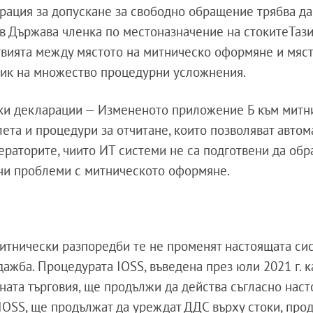
рация за допускане за свободно обращение трябва да
в Държава членка по местоназначение на стокитеТаз
твията между мястото на митническо оформяне и мяст
чник на множество процедурни усложнения.
ски декларации — Измененото приложение Б към митн
та и процедури за отчитане, които позволяват авто
ператорите, чиито ИТ системи не са подготвени да обр
лни проблеми с митническото оформяне.
 митнически разпоредби те не променят настоящата си
жба. Процедурата IOSS, въведена през юли 2021 г. ка
ната търговия, ще продължи да действа съгласно нас
 IOSS, ще продължат да уреждат ДДС върху стоки, про