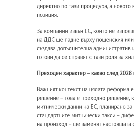
директно по тази процедура, а новото 
позиция.
За компании извън ЕС, които не изпол
на ДДС ще падне върху пощенския или 
създава допълнителна административна
готови да се справят с тази роля за хи
Преходен характер – какво след 2028 г
Важният контекст на цялата реформа е
решение – това е преходно решение, к
митнически данни на ЕС, планирано за 
стандартните митнически такси – дифе
на произход – ще заменят настоящата 