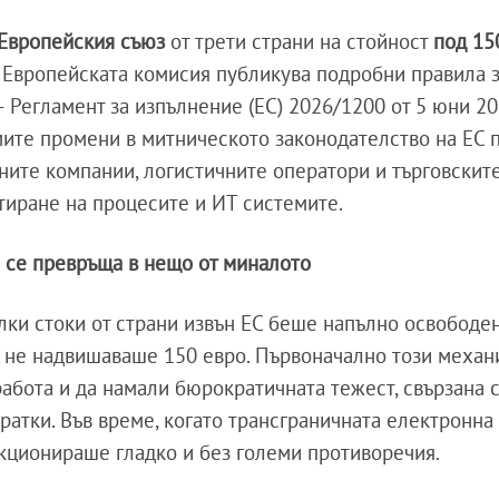
Европейския съюз
от трети страни на стойност
под 15
. Европейската комисия публикува подробни правила 
Регламент за изпълнение (ЕС) 2026/1200 от 5 юни 202
мите промени в митническото законодателство на ЕС 
ните компании, логистичните оператори и търговскит
тиране на процесите и ИТ системите.
 се превръща в нещо от миналото
лки стоки от страни извън ЕС беше напълно освободен
та не надвишаваше 150 евро. Първоначално този меха
абота и да намали бюрократичната тежест, свързана 
ратки. Във време, когато трансграничната електронна
ционираше гладко и без големи противоречия.