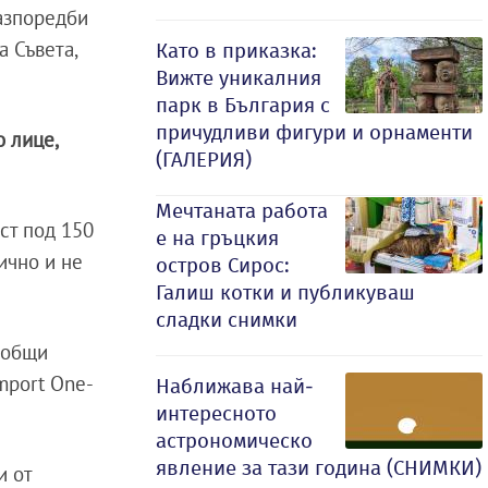
разпоредби
а Съвета,
Като в приказка:
Вижте уникалния
парк в България с
причудливи фигури и орнаменти
 лице,
(ГАЛЕРИЯ)
Мечтаната работа
ст под 150
е на гръцкия
ично и не
остров Сирос:
Галиш котки и публикуваш
сладки снимки
 общи
mport One-
Наближава най-
интересното
астрономическо
явление за тази година (СНИМКИ)
и от