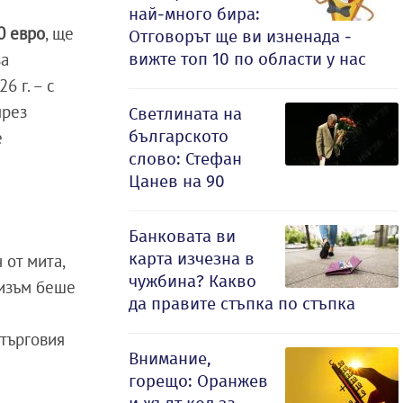
най-много бира:
0 евро
, ще
Отговорът ще ви изненада -
вижте топ 10 по области у нас
за
6 г. – с
през
Светлината на
българското
е
слово: Стефан
Цанев на 90
Банковата ви
карта изчезна в
 от мита,
чужбина? Какво
низъм беше
да правите стъпка по стъпка
с
 търговия
Внимание,
горещо: Оранжев