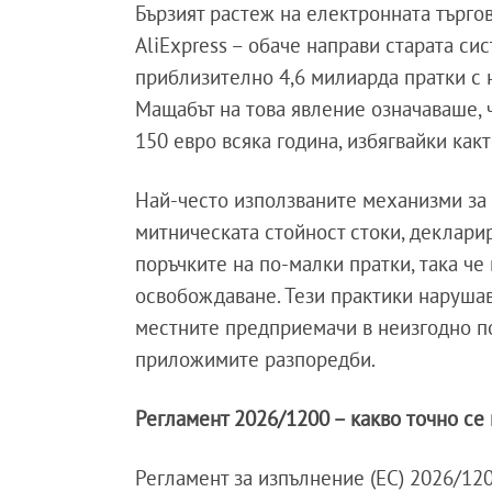
Бързият растеж на електронната търгов
AliExpress – обаче направи старата си
приблизително 4,6 милиарда пратки с н
Мащабът на това явление означаваше, 
150 евро всяка година, избягвайки какт
Най-често използваните механизми за
митническата стойност стоки, деклари
поръчките на по-малки пратки, така че
освобождаване. Тези практики нарушав
местните предприемачи в неизгодно по
приложимите разпоредби.
Регламент 2026/1200 – какво точно се
Регламент за изпълнение (ЕС) 2026/120