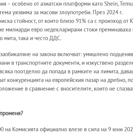
ия – особено от азиатски платформи като Shein, Temu
стема уязвима за масови злоупотреби. През 2024 г.
иска стойност, от които близо 91% са с произход от К
че милиарди евро недекларирани стоки преминаваха 
о мита, така и често ДДС.
 заобикаляне на закона включват: умишлено подценяв
рани в транспортните документи, и изкуствено раздел
 всяка поотделно да попада в рамките на лимита, дава
ат конкуренцията на европейския пазар на дребно, п
ложение в сравнение с вносителите, които не спазва
 променя?
0 на Комисията официално влезе в сила на 9 юни 2026