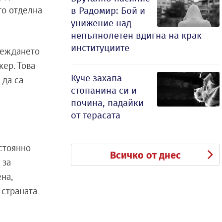
то отделна
в Радомир: Бой и
унижение над
непълнолетен вдигна на крак
институциите
уреждането
ер. Това
Куче захапа
 да са
стопанина си и
почина, падайки
от терасата
остоянно
Всичко от днес
 за
на,
 страната