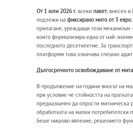
От 1 юли 2026 г.
всеки
пакет
, внесен в
подлежи на
фиксирано мито от 3 евро
прилагане, уреждащи този механизъм – 
които формализира една от най-значи
последното десетилетие. За транспорт
платформи това означава спешно адап
Дългосрочното освобождаване от мита
В продължение на години вносът на ма
при условие че стойността на пратка
предназначен да опрости митническа р
обработката на малки потребителски п
беше нишово явление, решението функ