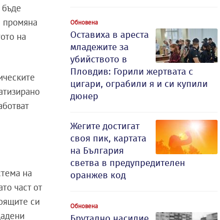
 бъде
и промяна
Обновена
Оставиха в ареста
ото на
младежите за
убийството в
Пловдив: Горили жертвата с
ическите
цигари, ограбили я и си купили
матизирано
дюнер
аботват
Жегите достигат
своя пик, картата
на България
светва в предупредителен
стема на
оранжев код
то част от
тоящите си
Обновена
дадени
Брутално насилие