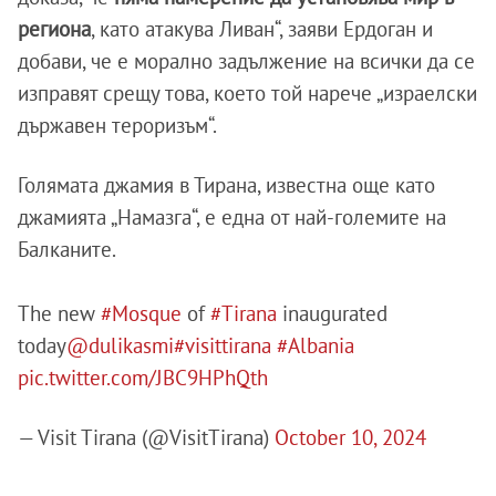
региона
, като атакува Ливан“, заяви Ердоган и
добави, че е морално задължение на всички да се
изправят срещу това, което той нарече „израелски
държавен тероризъм“.
Голямата джамия в Тирана, известна още като
джамията „Намазга“, е една от най-големите на
Балканите.
The new
#Mosque
of
#Tirana
inaugurated
today
@dulikasmi
#visittirana
#Albania
pic.twitter.com/JBC9HPhQth
— Visit Tirana (@VisitTirana)
October 10, 2024