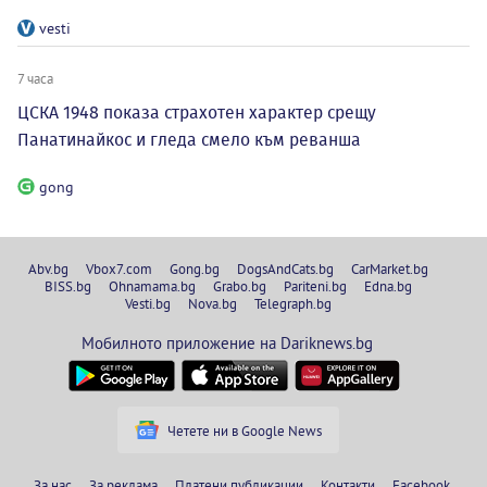
vesti
7 часа
ЦСКА 1948 показа страхотен характер срещу
Панатинайкос и гледа смело към реванша
gong
Abv.bg
Vbox7.com
Gong.bg
DogsAndCats.bg
CarMarket.bg
BISS.bg
Ohnamama.bg
Grabo.bg
Pariteni.bg
Edna.bg
Vesti.bg
Nova.bg
Telegraph.bg
Мобилното приложение на Dariknews.bg
Четете ни в Google News
За нас
За реклама
Платени публикации
Контакти
Facebook