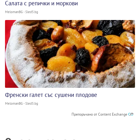
Салата с репички и моркови
MelomanBG - Sled5.bg
Френски галет със сушени плодове
MelomanBG - Sled5.bg
Препоръчано от Content Exchange