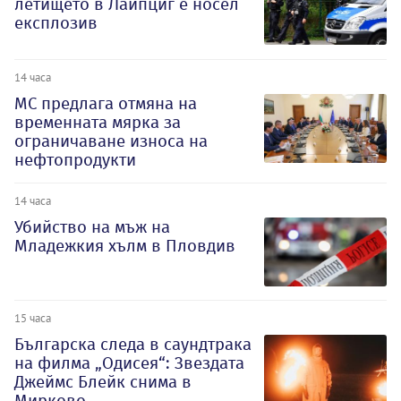
летището в Лайпциг е носел
експлозив
14 часа
МС предлага отмяна на
временната мярка за
ограничаване износа на
нефтопродукти
14 часа
Убийство на мъж на
Младежкия хълм в Пловдив
15 часа
Българска следа в саундтрака
на филма „Одисея“: Звездата
Джеймс Блейк снима в
Мирково