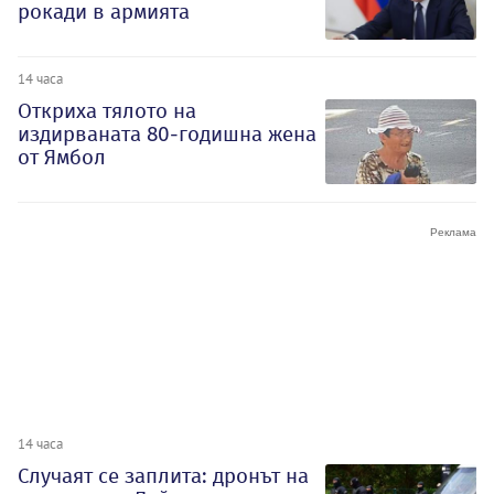
рокади в армията
14 часа
Откриха тялото на
издирваната 80-годишна жена
от Ямбол
14 часа
Случаят се заплита: дронът на