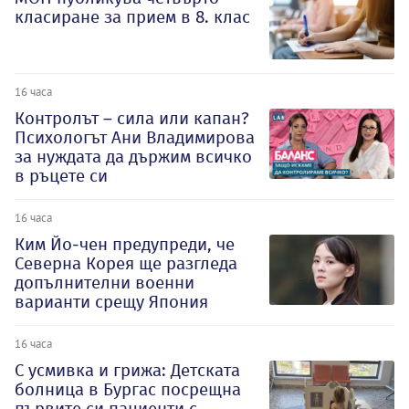
класиране за прием в 8. клас
16 часа
Контролът – сила или капан?
Психологът Ани Владимирова
за нуждата да държим всичко
в ръцете си
16 часа
Ким Йо-чен предупреди, че
Северна Корея ще разгледа
допълнителни военни
варианти срещу Япония
16 часа
С усмивка и грижа: Детската
болница в Бургас посрещна
първите си пациенти с