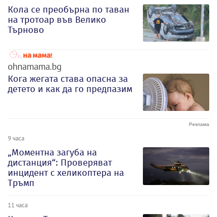
Кола се преобърна по таван
на тротоар във Велико
Търново
ohnamama.bg
Кога жегата става опасна за
детето и как да го предпазим
9 часа
„Моментна загуба на
дистанция“: Проверяват
инцидент с хеликоптера на
Тръмп
11 часа