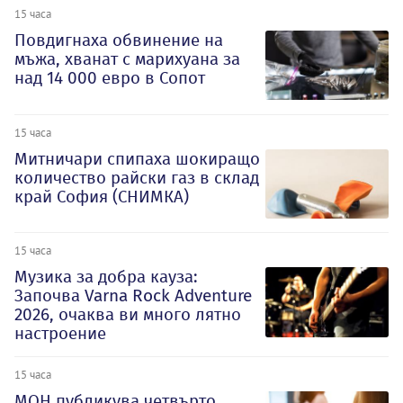
15 часа
Повдигнаха обвинение на
мъжа, хванат с марихуана за
над 14 000 евро в Сопот
15 часа
Митничари спипаха шокиращо
количество райски газ в склад
край София (СНИМКА)
15 часа
Музика за добра кауза:
Започва Varna Rock Adventure
2026, очаква ви много лятно
настроение
15 часа
МОН публикува четвърто