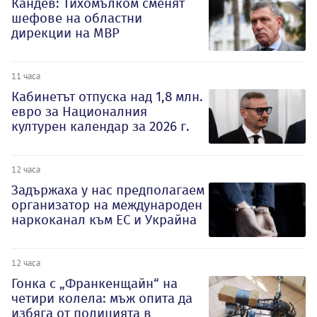
Кандев: Тихомълком сменят
шефове на областни
дирекции на МВР
11 часа
Кабинетът отпуска над 1,8 млн.
евро за Националния
културен календар за 2026 г.
12 часа
Задържаха у нас предполагаем
организатор на международен
наркоканал към ЕС и Украйна
12 часа
Гонка с „Франкенщайн“ на
четири колела: мъж опита да
избяга от полицията в