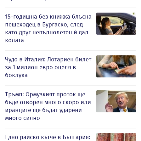
15-годишна без книжка блъсна
пешеходец в Бургаско, след
като друг непълнолетен ѝ дал
колата
Чудо в Италия: Лотариен билет
за 1 милион евро оцеля в
боклука
Тръмп: Ормузкият проток ще
бъде отворен много скоро или
иранците ще бъдат ударени
много силно
Едно райско кътче в България: