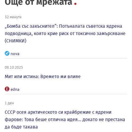
Още от мрежата
32 минути
„Бомба със закъснител“: Потъналата съветска ядрена
подводница, която крие риск от токсично замърсяване
(СНИМКИ)
nova
08.10.2025
Мит или истина: Времето ми влияе
edna
1 ден
СССР осея арктическото си крайбрежие с ядрени
фарове: Това беше отлична идея... докато не престана
да бъде такава