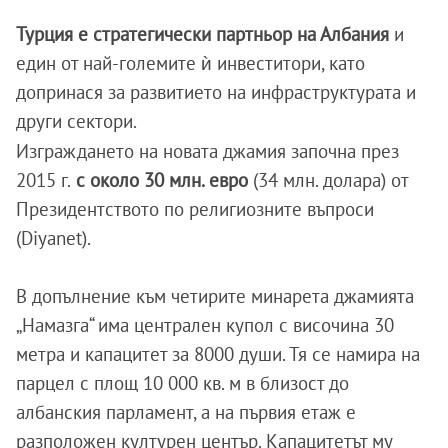
Турция е стратегически партньор на Албания
и
един от най-големите ѝ инвеститори, като
допринася за развитието на инфраструктурата и
други сектори.
Изграждането на новата джамия започна през
2015 г.
с около 30 млн. евро
(34 млн. долара) от
Президентството по религиозните въпроси
(Diyanet).
В допълнение към четирите минарета джамията
„Намазга“ има централен купол с височина 30
метра и капацитет за 8000 души. Тя се намира на
парцел с площ 10 000 кв. м в близост до
албанския парламент, а на първия етаж е
разположен културен център. Капацитетът му