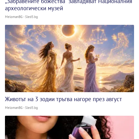
„Забравените божества“ завладяват Националния
археологически музей
MelomanBG - Sled5.bg
Животът на 3 зодии тръгва нагоре през август
MelomanBG - Sled5.bg