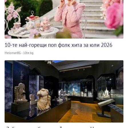
10-те най-горещи поп фолк хита за юли 2026
MelomanBG - 10te.bg