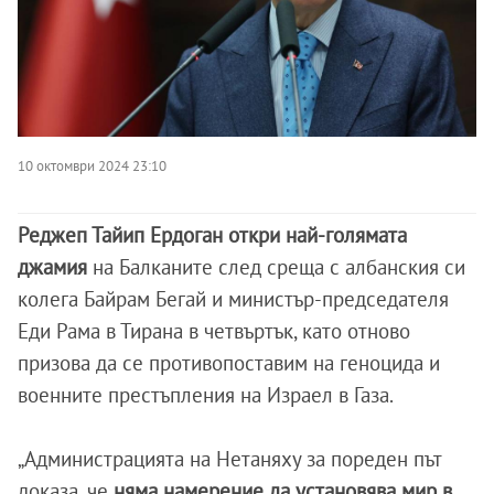
10 октомври 2024 23:10
Реджеп Тайип Ердоган откри най-голямата
джамия
на Балканите след среща с албанския си
колега Байрам Бегай и министър-председателя
Еди Рама в Тирана в четвъртък, като отново
призова да се противопоставим на геноцида и
военните престъпления на Израел в Газа.
„Администрацията на Нетаняху за пореден път
доказа, че
няма намерение да установява мир в