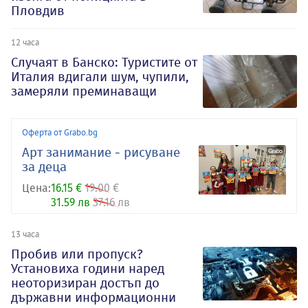
Пловдив
12 часа
Случаят в Банско: Туристите от
Италия вдигали шум, чупили,
замеряли преминаващи
Оферта от Grabo.bg
Арт занимание - рисуване
за деца
Цена:
16.15 €
19.00 €
31.59 лв
37.16 лв
13 часа
Пробив или пропуск?
Установиха години наред
неоторизиран достъп до
държавни информационни