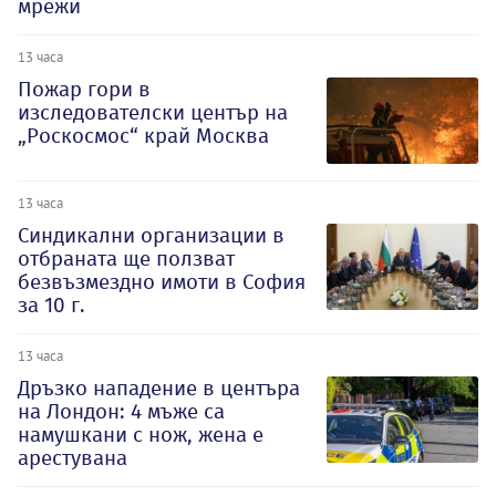
мрежи
13 часа
Пожар гори в
изследователски център на
„Роскосмос“ край Москва
13 часа
Синдикални организации в
отбраната ще ползват
безвъзмездно имоти в София
за 10 г.
13 часа
Дръзко нападение в центъра
на Лондон: 4 мъже са
намушкани с нож, жена е
арестувана