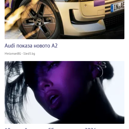
Audi показа новото A2
MelomanBG - Sled5.bg