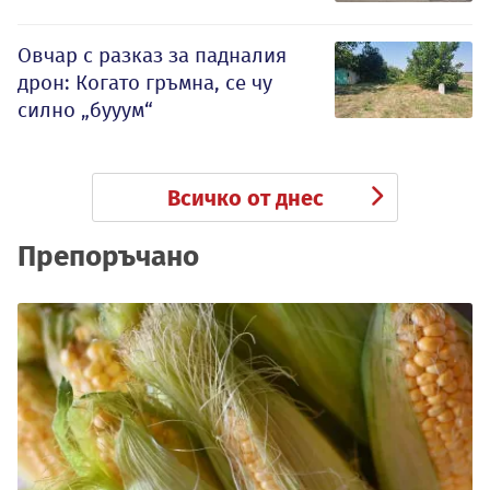
Овчар с разказ за падналия
дрон: Когато гръмна, се чу
силно „бууум“
Всичко от днес
Препоръчано