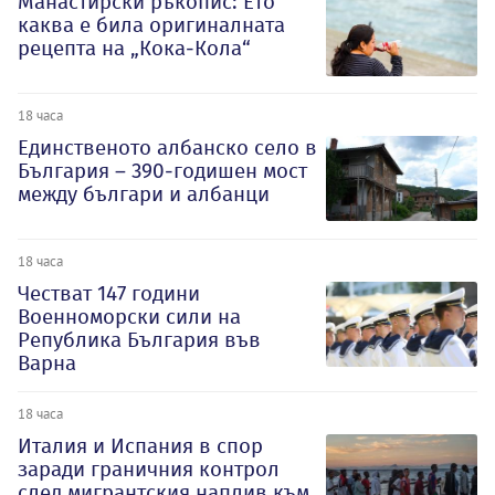
Манастирски ръкопис: Ето
каква е била оригиналната
рецепта на „Кока-Кола“
18 часа
Единственото албанско село в
България – 390-годишен мост
между българи и албанци
18 часа
Честват 147 години
Военноморски сили на
Република България във
Варна
18 часа
Италия и Испания в спор
заради граничния контрол
след мигрантския наплив към