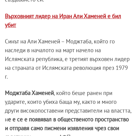
Върховният лидер на Иран Али Хаменей е бил
убит
Синът на Али Хаменей – Моджтаба, който го
наследи в началото на март начело на
Ислямската република, е третият върховен лидер
на страната от Ислямската революция през 1979
г.
Моджтаба Хаменей
, който беше ранен при
ударите, които убиха баща му, както и много
други високопоставени представители на властта,
н
е е се е появявал в общественото пространство
и отправя само писмени изявления чрез свои