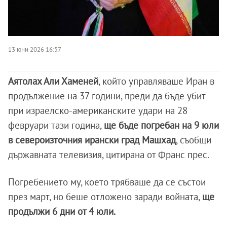
13 юни 2026 16:57
Аятолах Али Хаменей
, който управляваше Иран в
продължение на 37 години, преди да бъде убит
при израелско-американските удари на 28
февруари тази година,
ще бъде погребан на 9 юли
в североизточния ирански град Машхад
, съобщи
държавната телевизия, цитирана от Франс прес.
Погребението му, което трябваше да се състои
през март, но беше отложено заради войната,
ще
продължи 6 дни от 4 юли.