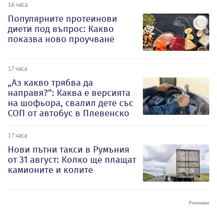
16 часа
Популярните протеинови
диети под въпрос: Какво
показва ново проучване
17 часа
„Аз какво трябва да
направя?“: Каква е версията
на шофьора, свалил дете със
СОП от автобус в Плевенско
17 часа
Нови пътни такси в Румъния
от 31 август: Колко ще плащат
камионите и колите