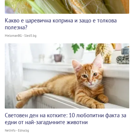
Какво е царевична коприна и защо е толкова
полезна?
MelomanBG - Sled5.bg
Световен ден на котките: 10 любопитни факта за
едни от най-загадъчните животни
NetInfo - Edna.bg