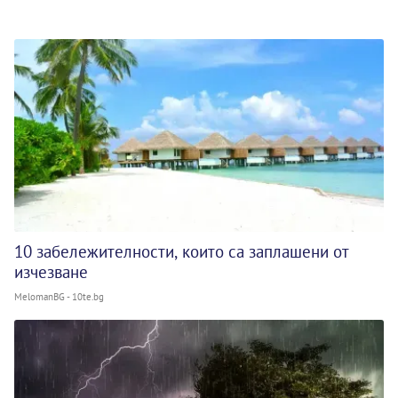
10 забележителности, които са заплашени от
изчезване
MelomanBG - 10te.bg