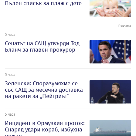
Пълен списък за плаж с дете
5 часа
Сенатът на САЩ утвърди Тод
Бланч за главен прокурор
5 часа
Зеленски: Споразумяхме се
със САЩ за месечна доставка
на ракети за „Пейтриът“
5 часа
Инцидент в Ормузкия проток:
Снаряд удари кораб, избухна
пожар