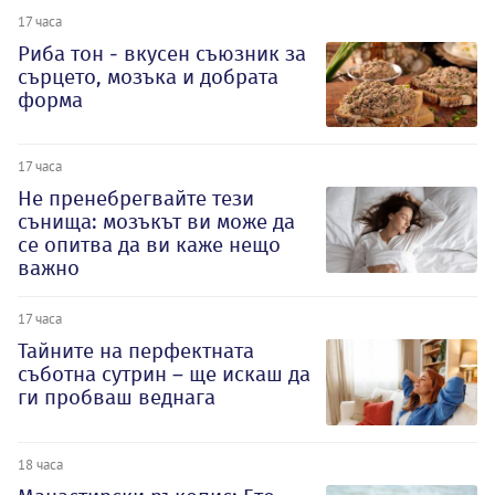
17 часа
Риба тон - вкусен съюзник за
сърцето, мозъка и добрата
форма
17 часа
Не пренебрегвайте тези
сънища: мозъкът ви може да
се опитва да ви каже нещо
важно
17 часа
Тайните на перфектната
съботна сутрин – ще искаш да
ги пробваш веднага
18 часа