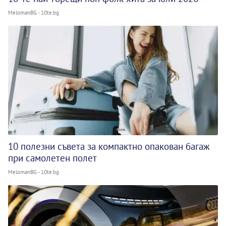
MelomanBG - 10te.bg
10 полезни съвета за компактно опакован багаж
при самолетен полет
MelomanBG - 10te.bg