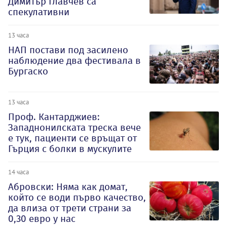
Димитър Главчев са
спекулативни
13 часа
НАП постави под засилено
наблюдение два фестивала в
Бургаско
13 часа
Проф. Кантарджиев:
Западнонилската треска вече
е тук, пациенти се връщат от
Гърция с болки в мускулите
14 часа
Абровски: Няма как домат,
който се води първо качество,
да влиза от трети страни за
0,30 евро у нас