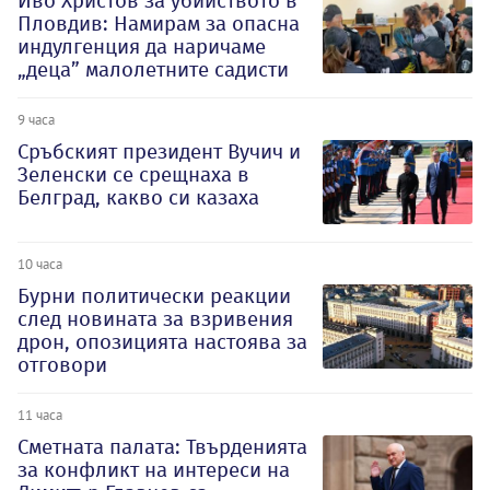
Иво Христов за убийството в
Пловдив: Намирам за опасна
индулгенция да наричаме
„деца” малолетните садисти
9 часа
Сръбският президент Вучич и
Зеленски се срещнаха в
Белград, какво си казаха
10 часа
Бурни политически реакции
след новината за взривения
дрон, опозицията настоява за
отговори
11 часа
Сметната палата: Твърденията
за конфликт на интереси на