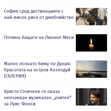
София сред дестинациите с
най-висок риск от джебчийство
Почина бащата на Лионел Меси
Малко познато бижу по Дунав:
Красотата на остров Козлодуй
(ГАЛЕРИЯ)
Христо Стоичков се оказа
неочакван музикален „учител“
за Луис Фонси