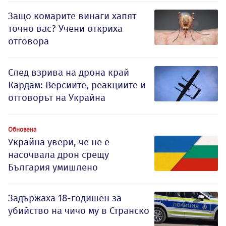
Защо комарите винаги хапят
точно вас? Учени откриха
отговора
След взрива на дрона край
Кардам: Версиите, реакциите и
отговорът на Украйна
Обновена
Украйна увери, че не е
насочвала дрон срещу
България умишлено
Задържаха 18-годишен за
убийство на чичо му в Странско