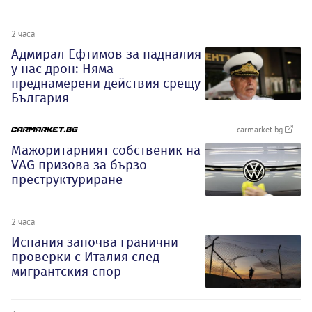
2 часа
Адмирал Ефтимов за падналия
у нас дрон: Няма
преднамерени действия срещу
България
carmarket.bg
Мажоритарният собственик на
VAG призова за бързо
преструктуриране
2 часа
Испания започва гранични
проверки с Италия след
мигрантския спор