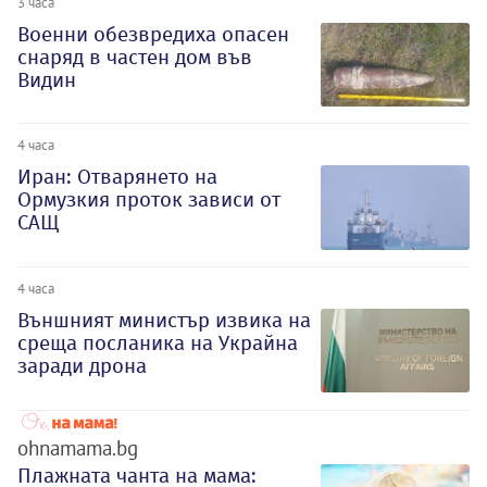
3 часа
Военни обезвредиха опасен
снаряд в частен дом във
Видин
4 часа
Иран: Отварянето на
Ормузкия проток зависи от
САЩ
4 часа
Външният министър извика на
среща посланика на Украйна
заради дрона
ohnamama.bg
Плажната чанта на мама: