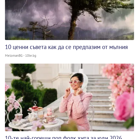
10 ценни съвета как да се предпазим от мълния
MelomanBG - 10te.bg
10-те най-горещи поп фолк хита за юли 2026