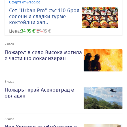
Оферта от Grabo.bg
Сет "Urban Pro" със 110 броя
солени и сладки гурме
коктейлни хап..
Цена:
34.95 €
129.95 €
7 часа
Пожарът в село Висока могила
е частично локализиран
8 часа
Пожарът край Асеновград е
овладян
8 часа