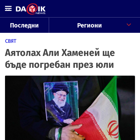
Последни
Региони
СВЯТ
Аятолах Али Хаменей ще
бъде погребан през юли