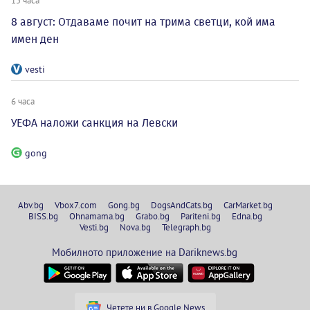
8 август: Отдаваме почит на трима светци, кой има
имен ден
vesti
6 часа
УЕФА наложи санкция на Левски
gong
Abv.bg
Vbox7.com
Gong.bg
DogsAndCats.bg
CarMarket.bg
BISS.bg
Ohnamama.bg
Grabo.bg
Pariteni.bg
Edna.bg
Vesti.bg
Nova.bg
Telegraph.bg
Мобилното приложение на Dariknews.bg
Четете ни в Google News