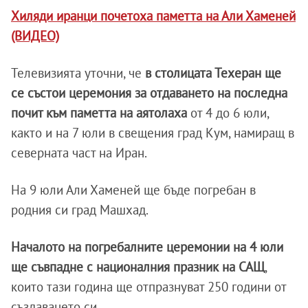
Хиляди иранци почетоха паметта на Али Хаменей
(ВИДЕО)
Телевизията уточни, че
в столицата Техеран ще
се състои церемония за отдаването на последна
почит към паметта на аятолаха
от 4 до 6 юли,
както и на 7 юли в свещения град Кум, намиращ в
северната част на Иран.
На 9 юли Али Хаменей ще бъде погребан в
родния си град Машхад.
Началото на погребалните церемонии на 4 юли
ще съвпадне с националния празник на САЩ
,
които тази година ще отпразнуват 250 години от
създаването си.