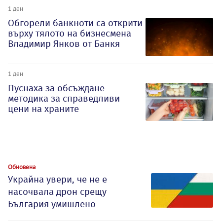
1 ден
Обгорели банкноти са открити
върху тялото на бизнесмена
Владимир Янков от Банкя
1 ден
Пуснаха за обсъждане
методика за справедливи
цени на храните
Обновена
Украйна увери, че не е
насочвала дрон срещу
България умишлено