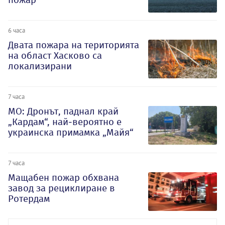
6 часа
Двата пожара на територията
на област Хасково са
локализирани
7 часа
МО: Дронът, паднал край
„Кардам“, най-вероятно е
украинска примамка „Майя“
7 часа
Мащабен пожар обхвана
завод за рециклиране в
Ротердам