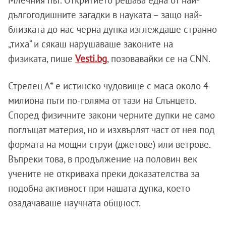
Млечния път. Откритието решава една от най-
дългогодишните загадки в науката – защо най-
близката до нас черна дупка изглеждаше странно
„тиха“ и сякаш нарушаваше законите на
физиката, пише
Vesti.bg
, позовавайки се на CNN.
Стрелец А* е истинско чудовище с маса около 4
милиона пъти по-голяма от тази на Слънцето.
Според физичните закони черните дупки не само
поглъщат материя, но и изхвърлят част от нея под
формата на мощни струи (джетове) или ветрове.
Въпреки това, в продължение на половин век
учените не откриваха преки доказателства за
подобна активност при нашата дупка, което
озадачаваше научната общност.