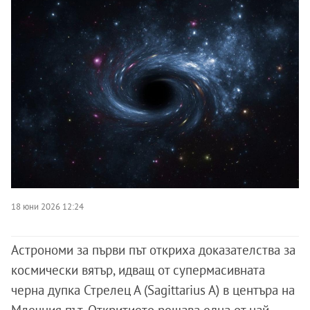
18 юни 2026 12:24
Астрономи за първи път откриха доказателства за
космически вятър, идващ от супермасивната
черна дупка Стрелец А (Sagittarius A) в центъра на