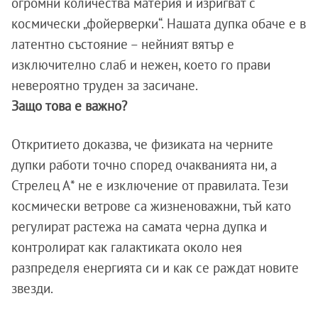
огромни количества материя и изригват с
космически „фойерверки“. Нашата дупка обаче е в
латентно състояние – нейният вятър е
изключително слаб и нежен, което го прави
невероятно труден за засичане.
Защо това е важно?
Откритието доказва, че физиката на черните
дупки работи точно според очакванията ни, а
Стрелец А* не е изключение от правилата. Тези
космически ветрове са жизненоважни, тъй като
регулират растежа на самата черна дупка и
контролират как галактиката около нея
разпределя енергията си и как се раждат новите
звезди.