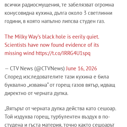
всички радиосмущения, те забелязват огромна
конусовидна кухина, дълга около 3 светлинни
години, в която напълно липсва студен газ.
The Milky Way’s black hole is eerily quiet.
Scientists have now found evidence of its
missing wind
https://t.co/IRRG4U1spq
— CTV News (@CTVNews)
June 16, 2026
Според изследователите тази кухина е била
буквално „изваяна“ от горещ газов вятър, идващ
директно от черната дупка.
„Вятърът от черната дупка действа като сешоар.
Той издухва горещ, турбулентен въздух в по-
студена и гъста материя, точно както сешоарът