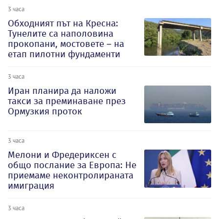
3 часа
Обходният път на Кресна:
Тунелите са наполовина
прокопани, мостовете – на
етап пилотни фундаменти
3 часа
Иран планира да наложи
такси за преминаване през
Ормузкия проток
3 часа
Мелони и Фредериксен с
общо послание за Европа: Не
приемаме неконтролираната
имиграция
3 часа