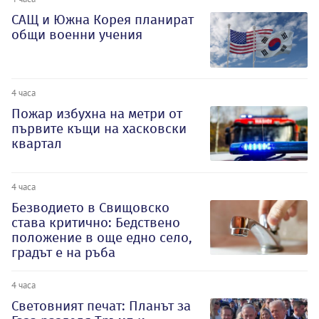
САЩ и Южна Корея планират
общи военни учения
4 часа
Пожар избухна на метри от
първите къщи на хасковски
квартал
4 часа
Безводието в Свищовско
става критично: Бедствено
положение в още едно село,
градът е на ръба
4 часа
Световният печат: Планът за