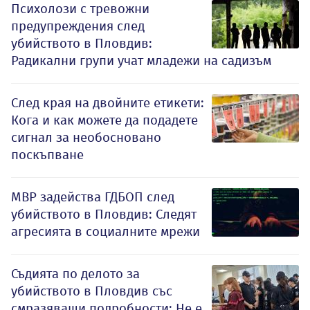
Психолози с тревожни
предупреждения след
убийството в Пловдив:
Радикални групи учат младежи на садизъм
След края на двойните етикети:
Кога и как можете да подадете
сигнал за необосновано
поскъпване
МВР задейства ГДБОП след
убийството в Пловдив: Следят
агресията в социалните мрежи
Съдията по делото за
убийството в Пловдив със
смразяващи подробности: Не е