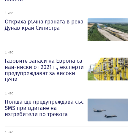
1 час
Откриха ръчна граната в река
Дунав край Силистра
1 час
Газовите запаси на Европа са
най-ниски от 2021 г., експерти
предупреждават за високи
цени
1 час
Полша ще предупреждава със
SMS при вдигане на
изтребители по тревога
1 час