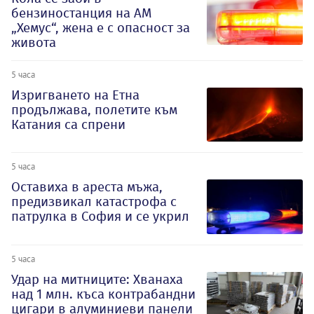
бензиностанция на АМ
„Хемус“, жена е с опасност за
живота
5 часа
Изригването на Етна
продължава, полетите към
Катания са спрени
5 часа
Оставиха в ареста мъжа,
предизвикал катастрофа с
патрулка в София и се укрил
5 часа
Удар на митниците: Хванаха
над 1 млн. къса контрабандни
цигари в алуминиеви панели