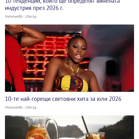
10 тенденции, които ще определят винената
индустрия през 2026 г.
MelomanBG - 10te.bg
10-те най-горещи световни хита за юли 2026
MelomanBG - 10te.bg