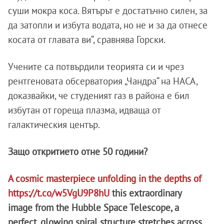
суши мокра коса. Вятърът е достатъчно силен, за
да затопли и избута водата, но не и за да отнесе
косата от главата ви“, сравнява Горски.
Учените са потвърдили теорията си и чрез
рентгеновата обсерватория „Чандра“ на НАСА,
доказвайки, че студеният газ в района е бил
избутан от гореща плазма, идваща от
галактическия център.
Защо откритието отне 50 години?
A cosmic masterpiece unfolding in the depths of
https://t.co/w5VgU9P8hU
this extraordinary
image from the Hubble Space Telescope, a
perfect, glowing spiral structure stretches across