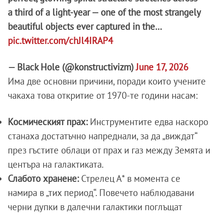
a third of a light-year — one of the most strangely
beautiful objects ever captured in the…
pic.twitter.com/chJl4IRAP4
— Black Hole (@konstructivizm)
June 17, 2026
Има две основни причини, поради които учените
чакаха това откритие от 1970-те години насам:
Космическият прах:
Инструментите едва наскоро
станаха достатъчно напреднали, за да „виждат“
през гъстите облаци от прах и газ между Земята и
центъра на галактиката.
Слабото хранене:
Стрелец А* в момента се
намира в „тих период“. Повечето наблюдавани
черни дупки в далечни галактики поглъщат