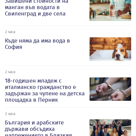
Завишени стойности на
манган във водата в
Свиленград и две села
2 часа
Къде няма да има вода в
София
2 часа
18-годишен младеж с
италианско гражданство е
задържан за чупене на детска
площадка в Перник
2 часа
България и арабските
държави обсъдиха
напрежението в Близкия