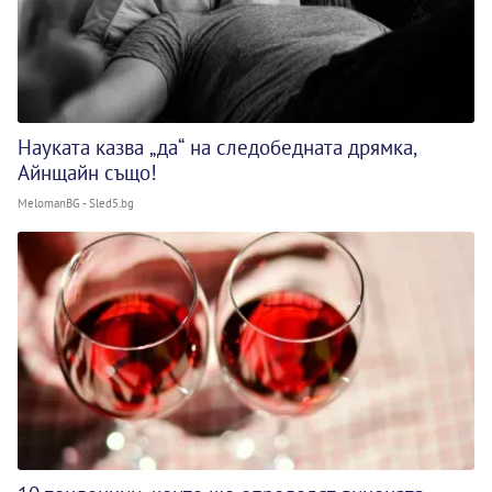
Науката казва „да“ на следобедната дрямка,
Айнщайн също!
MelomanBG - Sled5.bg