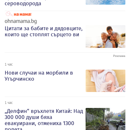
сероводорода
ohnamama.bg
Цитати за бабите и дядовците,
които ще стоплят сърцето ви
1 час
Нови случаи на морбили в
Угърчинско
1 час
„Делфин“ връхлетя Китай: Над
300 000 души бяха
евакуирани, отмениха 1300
полета