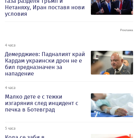
Газа разделя Тръмп и
Нетаняху, Иран поставя нови
условия
4 часа
Демерджиев: Падналият край
Кардам украински дрон не е
бил предназначен за
нападение
4 часа
Малко дете е с тежки
изгаряния след инцидент с
печка в Ботевград
5 часа
Кола се заби в