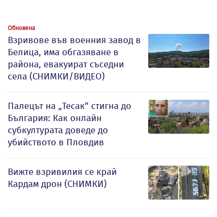
Обновена
Взривове във военния завод в
Белица, има обгазяване в
района, евакуират съседни
села (СНИМКИ/ВИДЕО)
Палецът на „Тесак“ стигна до
България: Как онлайн
субкултурата доведе до
убийството в Пловдив
Вижте взривилия се край
Кардам дрон (СНИМКИ)