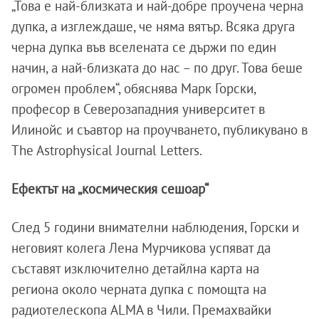
„Това е най-близката и най-добре проучена черна
дупка, а изглеждаше, че няма вятър. Всяка друга
черна дупка във вселената се държи по един
начин, а най-близката до нас – по друг. Това беше
огромен проблем“, обяснява Марк Горски,
професор в Северозападния университет в
Илинойс и съавтор на проучването, публикувано в
The Astrophysical Journal Letters.
Ефектът на „космическия сешоар“
След 5 години внимателни наблюдения, Горски и
неговият колега Лена Мурчикова успяват да
съставят изключително детайлна карта на
региона около черната дупка с помощта на
радиотелескопа ALMA в Чили. Премахвайки