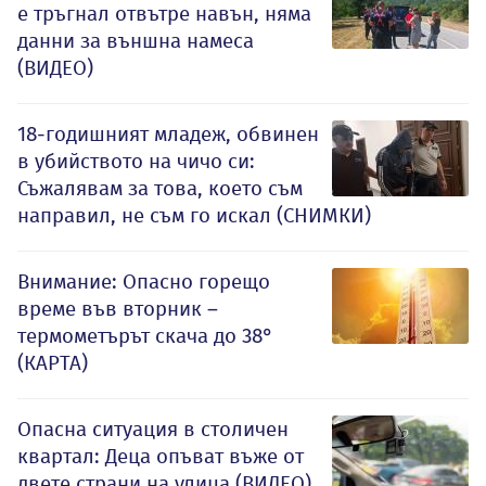
е тръгнал отвътре навън, няма
данни за външна намеса
(ВИДЕО)
18-годишният младеж, обвинен
в убийството на чичо си:
Съжалявам за това, което съм
направил, не съм го искал (СНИМКИ)
Внимание: Опасно горещо
време във вторник –
термометърът скача до 38°
(КАРТА)
Опасна ситуация в столичен
квартал: Деца опъват въже от
двете страни на улица (ВИДЕО)