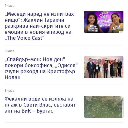
5 часа
„Месеци наред не изпитвах
нищо“: Жаклин Таракчи
разкрива най-скритите си
емоции в новия епизод на
„The Voice Cast“
6 часа
„Спайдър-мен: Нов ден“
покори боксофиса, „Одисея“
счупи рекорд на Кристофър
Нолан
6 часа
Фекални води се изляха на
плаж в Свети Влас, съставят
акт на ВиК – Бургас