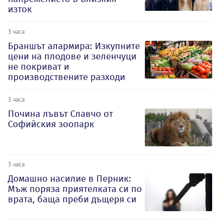
изток
3 часа
Браншът алармира: Изкупните
цени на плодове и зеленчуци
не покриват и
производствените разходи
3 часа
Почина лъвът Славчо от
Софийския зоопарк
3 часа
Домашно насилие в Перник:
Мъж поряза приятелката си по
врата, баща преби дъщеря си