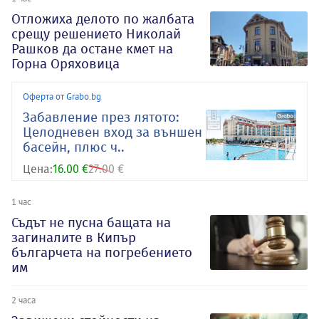
Отложиха делото по жалбата
срещу решението Николай
Рашков да остане кмет на
Горна Оряховица
Оферта от Grabo.bg
Забавление през лятото:
Целодневен вход за външен
басейн, плюс ч..
Цена:
16.00 €
27.00 €
1 час
Съдът не пусна бащата на
загиналите в Кипър
българчета на погребението
им
2 часа