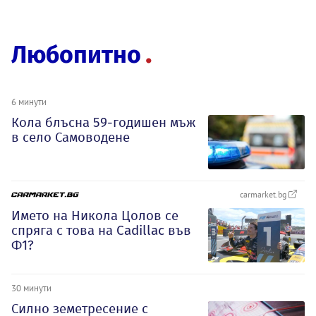
Любопитно
6 минути
Кола блъсна 59-годишен мъж
в село Самоводене
carmarket.bg
Името на Никола Цолов се
спряга с това на Cadillac във
Ф1?
30 минути
Силно земетресение с