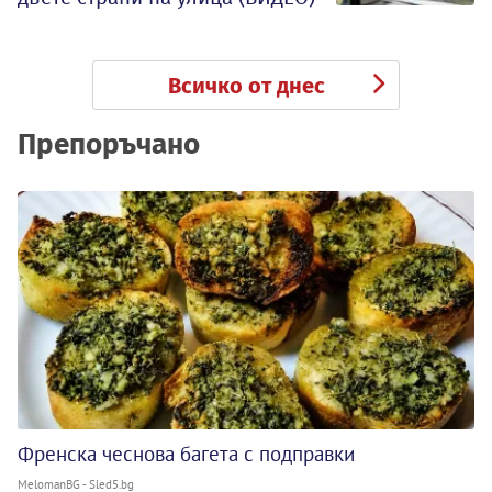
Всичко от днес
Препоръчано
Френска чеснова багета с подправки
MelomanBG - Sled5.bg