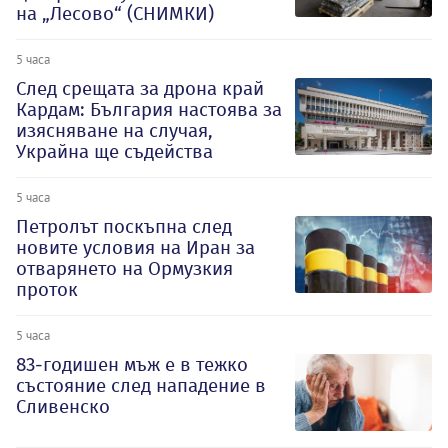
на „Лесово“ (СНИМКИ)
5 часа
След срещата за дрона край
Кардам: България настоява за
изясняване на случая,
Украйна ще съдейства
5 часа
Петролът поскъпна след
новите условия на Иран за
отварянето на Ормузкия
проток
5 часа
83-годишен мъж е в тежко
състояние след нападение в
Сливенско