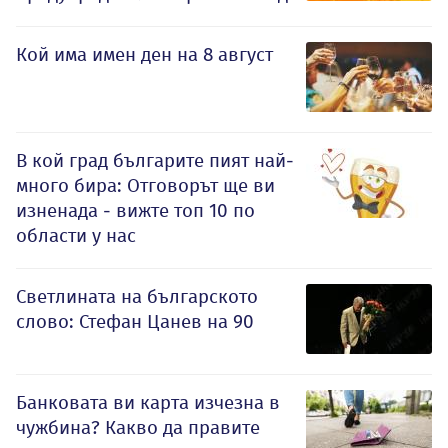
Кой има имен ден на 8 август
В кой град българите пият най-
много бира: Отговорът ще ви
изненада - вижте топ 10 по
области у нас
Светлината на българското
слово: Стефан Цанев на 90
Банковата ви карта изчезна в
чужбина? Какво да правите