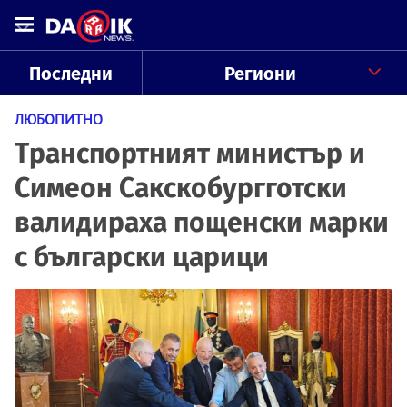
Последни
Региони
ЛЮБОПИТНО
Транспортният министър и
Симеон Сакскобургготски
валидираха пощенски марки
с български царици