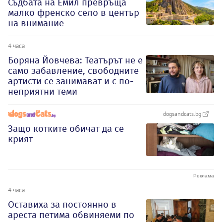
Съдбата на Емил превръща
малко френско село в център
на внимание
4 часа
Боряна Йовчева: Театърът не е
само забавление, свободните
артисти се занимават и с по-
неприятни теми
dogsandcats.bg
Защо котките обичат да се
крият
4 часа
Оставиха за постоянно в
ареста петима обвиняеми по