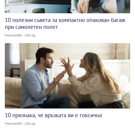
10 полезни съвета за компактно опакован багаж
при самолетен полет
MelomanBG - 10te.bg
10 признака, че връзката ви е токсична
MelomanBG - 10te.bg