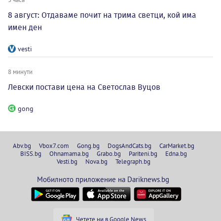
8 август: Отдаваме почит на трима светци, кой има
имен ден
vesti
8 минути
Левски постави цена на Светослав Вуцов
gong
Abv.bg
Vbox7.com
Gong.bg
DogsAndCats.bg
CarMarket.bg
BISS.bg
Ohnamama.bg
Grabo.bg
Pariteni.bg
Edna.bg
Vesti.bg
Nova.bg
Telegraph.bg
Мобилното приложение на Dariknews.bg
Четете ни в Google News