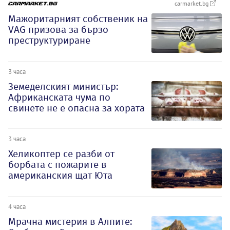
carmarket.bg
Мажоритарният собственик на
VAG призова за бързо
преструктуриране
3 часа
Земеделският министър:
Африканската чума по
свинете не е опасна за хората
3 часа
Хеликоптер се разби от
борбата с пожарите в
американския щат Юта
4 часа
Мрачна мистерия в Алпите: