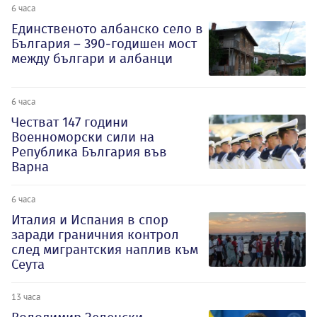
6 часа
Единственото албанско село в
България – 390-годишен мост
между българи и албанци
6 часа
Честват 147 години
Военноморски сили на
Република България във
Варна
6 часа
Италия и Испания в спор
заради граничния контрол
след мигрантския наплив към
Сеута
13 часа