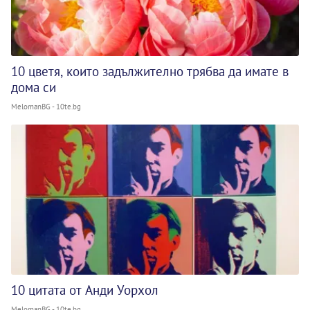
10 цветя, които задължително трябва да имате в
дома си
MelomanBG - 10te.bg
10 цитата от Анди Уорхол
MelomanBG - 10te.bg