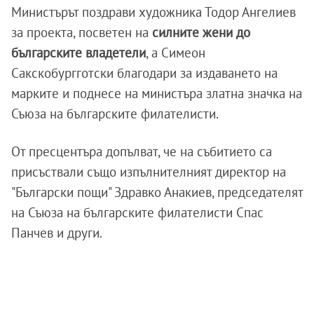
Министърът поздрави художника Тодор Ангелиев
за проекта, посветен на
силните жени до
българските владетели
, а Симеон
Сакскобургготски благодари за издаването на
марките и поднесе на министъра златна значка на
Съюза на българските филателисти.
От пресцентъра допълват, че на събитието са
присъствали също изпълнителният директор на
"Български пощи" Здравко Анакиев, председателят
на Съюза на българските филателисти Спас
Панчев и други.