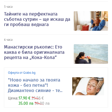
5 часа
Тайните на перфектната
съботна сутрин – ще искаш да
ги пробваш веднага
6 часа
Манастирски ръкопис: Ето
каква е била оригиналната
рецепта на „Кока-Кола“
Оферта от Grabo.bg
"Ново начало за твоята
кожа - без петна"!
Диамантено сияние - те..
Цена:
17.90 €
25.56 €
35.00 лв
50.00 лв