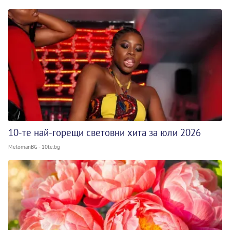
10-те най-горещи световни хита за юли 2026
MelomanBG - 10te.bg