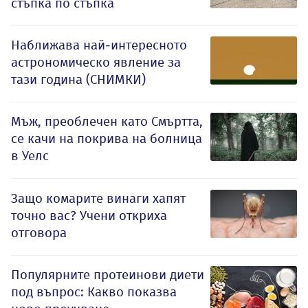
стъпка по стъпка
Наближава най-интересното
астрономическо явление за
тази година (СНИМКИ)
Мъж, преоблечен като Смъртта,
се качи на покрива на болница
в Уелс
Защо комарите винаги хапят
точно вас? Учени откриха
отговора
Популярните протеинови диети
под въпрос: Какво показва