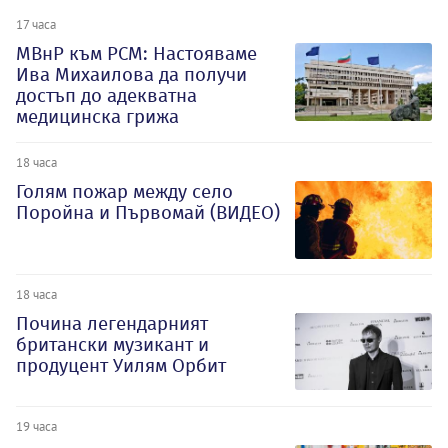
17 часа
МВнР към РСМ: Настояваме
Ива Михаилова да получи
достъп до адекватна
медицинска грижа
18 часа
Голям пожар между село
Поройна и Първомай (ВИДЕО)
18 часа
Почина легендарният
британски музикант и
продуцент Уилям Орбит
19 часа