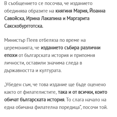
В съобщението се посочва, че изданието
обединява образите на
княгиня Мария, Йоанна
Савойска, Ирина Лакапина и Маргарита
Сакскобургготска.
Министър Пеев отбеляза по време на
церемонията, че
изданието събира различни
епохи
от българската история и припомня
личности, оставили значима следа в
държавността и културата.
„Убеден съм, че това издание ще бъде оценено
както от филателистите,
така и от всички, които
обичат българската история
. То слага начало на
една обичана филателна поредица“, посочи той.