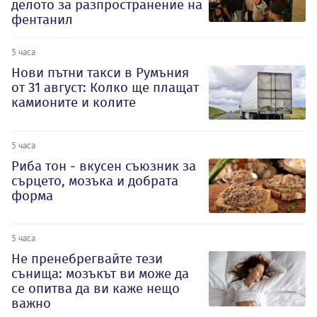
делото за разпространение на
фентанил
5 часа
Нови пътни такси в Румъния
от 31 август: Колко ще плащат
камионите и колите
5 часа
Риба тон - вкусен съюзник за
сърцето, мозъка и добрата
форма
5 часа
Не пренебрегвайте тези
сънища: мозъкът ви може да
се опитва да ви каже нещо
важно