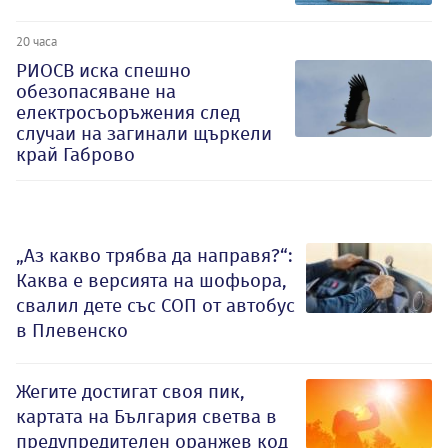
20 часа
РИОСВ иска спешно
обезопасяване на
електросъоръжения след
случаи на загинали щъркели
край Габрово
„Аз какво трябва да направя?“:
Каква е версията на шофьора,
свалил дете със СОП от автобус
в Плевенско
Жегите достигат своя пик,
картата на България светва в
предупредителен оранжев код