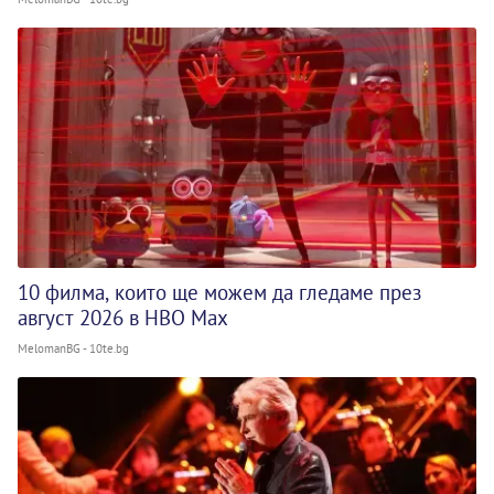
10 филма, които ще можем да гледаме през
август 2026 в HBO Max
MelomanBG - 10te.bg