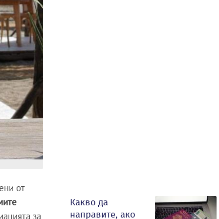
ени от
мите
Какво да
направите, ако
иацията за