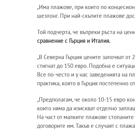
„Има плажове, при които по концесион
шезлонг. При най-скъпите плажове дос
Той подчерта, че въпреки ръста на цен
сравнение с Гърция и Италия.
„В Северна Гърция цените започват от 
стигнат до 150 евро. Подобна е ситуаци
Все по-често и у нас заведенията на 
практика, която в Гърция постепенно о
„Предполагам, че около 10-15 евро ко
които няма да изискват отделно заплащ
На част от малките плажове стопаните
договорите им. Такъв е случаят с плаж