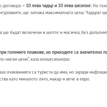
по договора
– 10 лева чадър и 10 лева шезлонг.
Но тази
сигуровките, ще заложа максималната цена. Чадърът ще
ата ще бъдат включени и шелте и масичка, без допълни
 при големите плажове, но приходите са значително п
о-ниски цени“, каза концесионерът.
ша очакванията са туристи да има, но заради инфлаци
тва като миналото лято, макар и вече в евро.