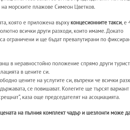
е на морските плажове Симеон Цветков.
та, която е приложена върху
концесионните такси
, е
солютно всички други разходи, които имаме. Докато
са ограничени и ще бъдат превалутирани по фиксира
ранш в неравностойно положение спрямо други турис
флацията в цените си.
бодно цените на услугите си, въпреки че всички разх
държавата, се повишават. Колегите ще търсят вариант
срещнат“, каза още председателят на асоциацията.
цената на пълния комплект чадър и шезлонги може да