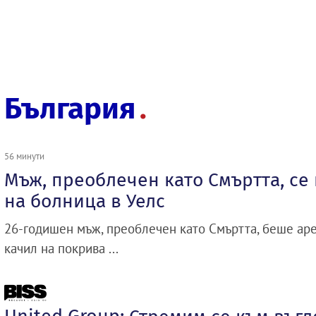
България
56 минути
Мъж, преоблечен като Смъртта, се
на болница в Уелс
26-годишен мъж, преоблечен като Смъртта, беше аре
качил на покрива ...