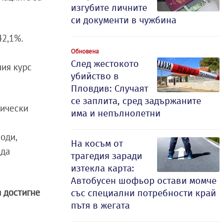
изгубите личните
си документи в чужбина
 42,1%.
Обновена
След жестокото
ния курс
убийство в
Пловдив: Случаят
се заплита, сред задържаните
тически
има и непълнолетни
оди,
На косъм от
 да
трагедия заради
изтекла карта:
Автобусен шофьор остави момче
 достигне
със специални потребности край
пътя в жегата