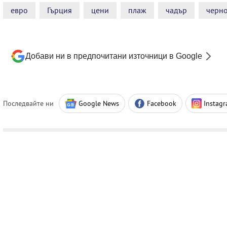
евро
Гърция
цени
плаж
чадър
черн
Добави ни в предпочитани източници в Google
Последвайте ни
Google News
Facebook
Instag