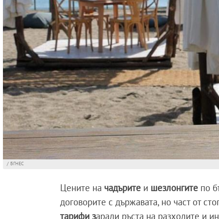
/ БГНЕС
Цените на
чадърите
и
шезлонгите
по б
договорите с държавата, но част от ст
тарифи з
аради ръста на разходите и и