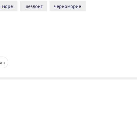
о море
шезлонг
черноморие
ram