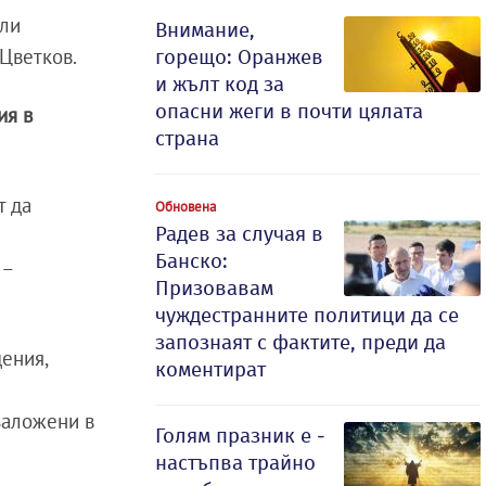
или
Внимание,
 Цветков.
горещо: Оранжев
и жълт код за
опасни жеги в почти цялата
ия в
страна
т да
Обновена
Радев за случая в
Банско:
 –
Призовавам
чуждестранните политици да се
запознаят с фактите, преди да
дения,
коментират
заложени в
Голям празник е -
настъпва трайно