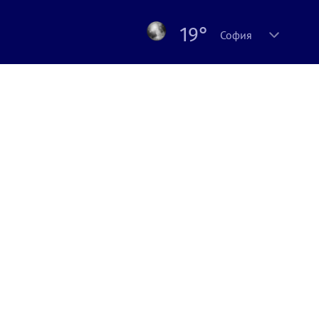
19°
София