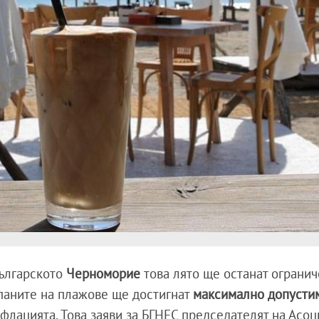
ългарското
Черноморие
това лято ще останат огранич
опаните на плажове ще достигнат
максимално допусти
нфлацията. Това заяви за БГНЕС председателят на Асоц