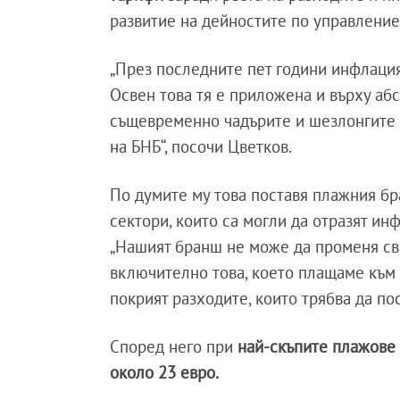
развитие на дейностите по управлени
„През последните пет години инфлация
Освен това тя е приложена и върху аб
същевременно чадърите и шезлонгите 
на БНБ“, посочи Цветков.
По думите му това поставя плажния б
сектори, които са могли да отразят ин
„Нашият бранш не може да променя сво
включително това, което плащаме към 
покрият разходите, които трябва да по
Според него при
най-скъпите плажове 
около 23 евро.