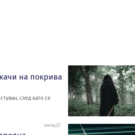
 качи на покрива
стуван, след като се
biss.bg