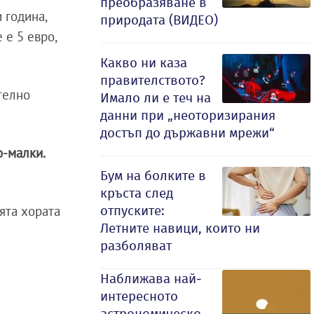
преобразяване в
 година,
природата (ВИДЕО)
 е 5 евро,
Какво ни каза
правителството?
телно
Имало ли е теч на
данни при „неоторизирания
достъп до държавни мрежи“
о-малки.
Бум на болките в
кръста след
ята хората
отпуските:
Летните навици, които ни
разболяват
Наближава най-
интересното
астрономическо