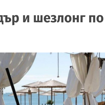
адър и шезлонг п