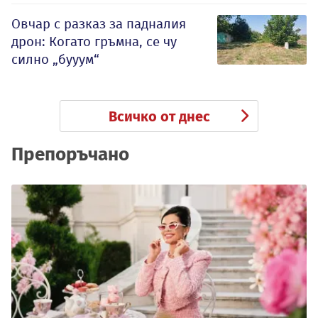
Овчар с разказ за падналия
дрон: Когато гръмна, се чу
силно „бууум“
Всичко от днес
Препоръчано