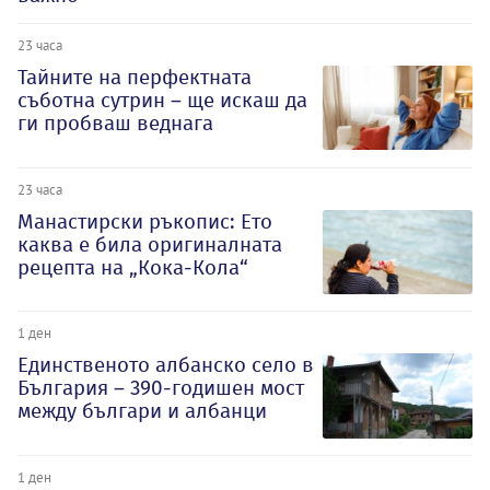
23 часа
Тайните на перфектната
съботна сутрин – ще искаш да
ги пробваш веднага
23 часа
Манастирски ръкопис: Ето
каква е била оригиналната
рецепта на „Кока-Кола“
1 ден
Единственото албанско село в
България – 390-годишен мост
между българи и албанци
1 ден