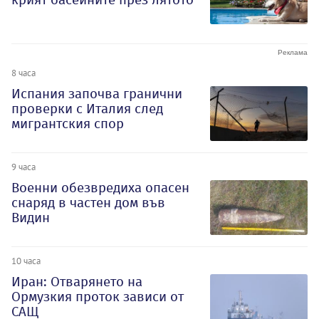
8 часа
Испания започва гранични
проверки с Италия след
мигрантския спор
9 часа
Военни обезвредиха опасен
снаряд в частен дом във
Видин
10 часа
Иран: Отварянето на
Ормузкия проток зависи от
САЩ