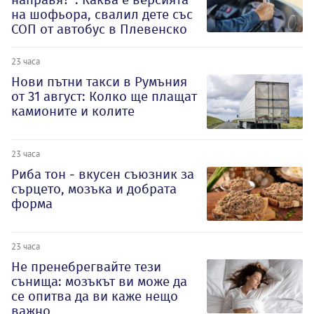
на шофьора, свалил дете със
СОП от автобус в Плевенско
23 часа
Нови пътни такси в Румъния
от 31 август: Колко ще плащат
камионите и колите
23 часа
Риба тон - вкусен съюзник за
сърцето, мозъка и добрата
форма
23 часа
Не пренебрегвайте тези
сънища: мозъкът ви може да
се опитва да ви каже нещо
важно