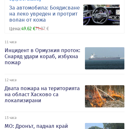
За автомобила: Боядисване
на леко увреден и протрит
волан от кожа
Цена:
49.62 €
71.07 €
11 часа
Инцидент в Ормузкия проток:
Снаряд удари кораб, избухна
пожар
12 часа
Двата пожара на територията
на област Хасково са
локализирани
13 часа
МО: Дронът, паднал край