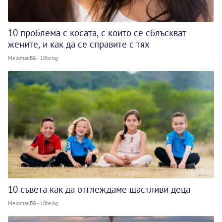
10 проблема с косата, с които се сблъскват
жените, и как да се справите с тях
MelomanBG - 10te.bg
10 съвета как да отглеждаме щастливи деца
MelomanBG - 10te.bg