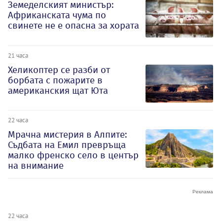
Земеделският министър:
Африканската чума по
свинете не е опасна за хората
21 часа
Хеликоптер се разби от
борбата с пожарите в
американския щат Юта
22 часа
Мрачна мистерия в Алпите:
Съдбата на Емил превръща
малко френско село в център
на внимание
22 часа