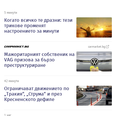
5 минути
Когато всичко те дразни: тези
трикове променят
настроението за минути
carmarket.bg
Мажоритарният собственик на
VAG призова за бързо
преструктуриране
42 минути
Ограничават движението по
„Тракия“, „Струма“ и през
Кресненското дефиле
1 час