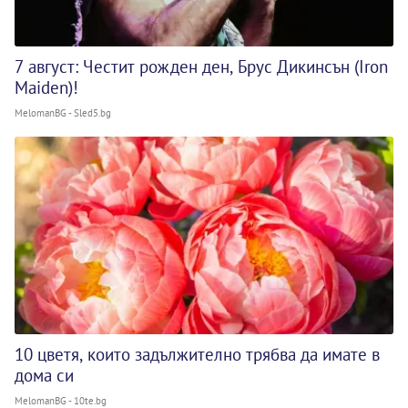
7 август: Честит рожден ден, Брус Дикинсън (Iron
Maiden)!
MelomanBG - Sled5.bg
10 цветя, които задължително трябва да имате в
дома си
MelomanBG - 10te.bg