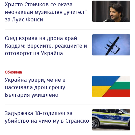
Христо Стоичков се оказа
неочакван музикален „учител“
за Луис Фонси
След взрива на дрона край
Кардам: Версиите, реакциите и
отговорът на Украйна
Обновена
Украйна увери, че не е
насочвала дрон срещу
България умишлено
Задържаха 18-годишен за
убийство на чичо му в Странско