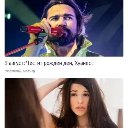
9 август: Честит рожден ден, Хуанес!
MelomanBG - Sled5.bg