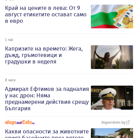
Край на цените в лева: От 9
август етикетите остават само
в евро
1 час
Капризите на времето: Жега,
дъжд, гръмотевици и
градушки в неделя
8 часа
Адмирал Ефтимов за падналия
у нас дрон: Няма
преднамерени действия срещу
България
dogsandcats.bg
Какви опасности за животните
крият басейните през лятото