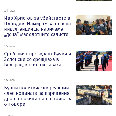
14 часа
Иво Христов за убийството в
Пловдив: Намирам за опасна
индулгенция да наричаме
„деца” малолетните садисти
15 часа
Сръбският президент Вучич и
Зеленски се срещнаха в
Белград, какво си казаха
16 часа
Бурни политически реакции
след новината за взривения
дрон, опозицията настоява за
отговори
17 часа