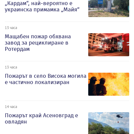
„Кардам“, най-вероятно е
украинска примамка „Майя“
13 часа
Мащабен пожар обхвана
завод за рециклиране в
Ротердам
13 часа
Пожарът в село Висока могила
е частично локализиран
14 часа
Пожарът край Асеновград е
овладян