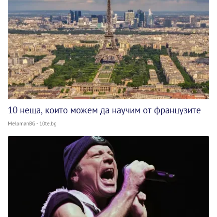
10 неща, които можем да научим от французите
MelomanBG - 10te.bg