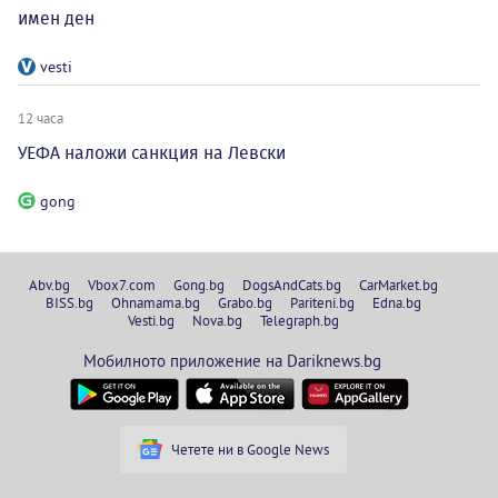
имен ден
vesti
12 часа
УЕФА наложи санкция на Левски
gong
Abv.bg
Vbox7.com
Gong.bg
DogsAndCats.bg
CarMarket.bg
BISS.bg
Ohnamama.bg
Grabo.bg
Pariteni.bg
Edna.bg
Vesti.bg
Nova.bg
Telegraph.bg
Мобилното приложение на Dariknews.bg
Четете ни в Google News