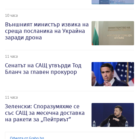
10 часа
Външният министър извика на
среща посланика на Украйна
заради дрона
11 часа
Сенатът на САЩ утвърди Тод
Бланч за главен прокурор
11 часа
Зеленски: Споразумяхме се
със САЩ за месечна доставка
на ракети за „Пейтриът“
Оферта от Grabo.bg