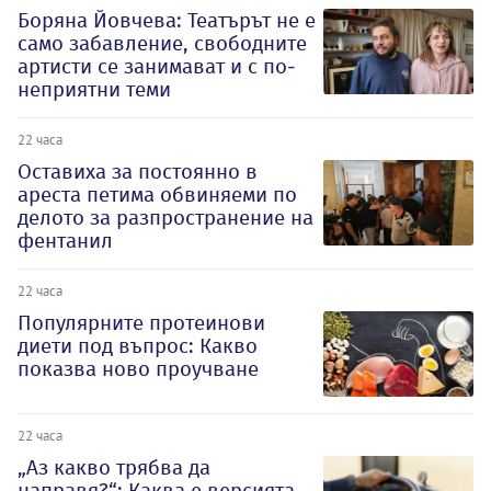
Боряна Йовчева: Театърът не е
само забавление, свободните
артисти се занимават и с по-
неприятни теми
22 часа
Оставиха за постоянно в
ареста петима обвиняеми по
делото за разпространение на
фентанил
22 часа
Популярните протеинови
диети под въпрос: Какво
показва ново проучване
22 часа
„Аз какво трябва да
направя?“: Каква е версията