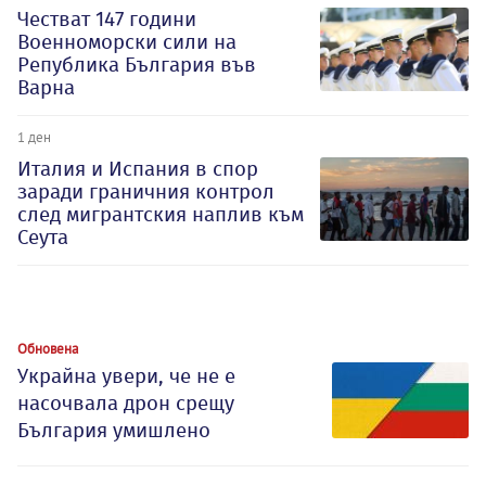
Честват 147 години
Военноморски сили на
Република България във
Варна
1 ден
Италия и Испания в спор
заради граничния контрол
след мигрантския наплив към
Сеута
Обновена
Украйна увери, че не е
насочвала дрон срещу
България умишлено