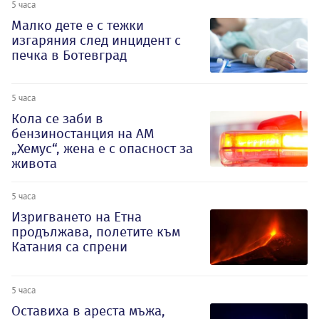
5 часа
Малко дете е с тежки
изгаряния след инцидент с
печка в Ботевград
5 часа
Кола се заби в
бензиностанция на АМ
„Хемус“, жена е с опасност за
живота
5 часа
Изригването на Етна
продължава, полетите към
Катания са спрени
5 часа
Оставиха в ареста мъжа,