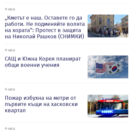
4 часа
„Кметът е наш. Оставете го да
работи. Не подменяйте волята
на хората“: Протест в защита
на Николай Рашков (СНИМКИ)
4 часа
САЩ и Южна Корея планират
общи военни учения
4 часа
Пожар избухна на метри от
първите къщи на хасковски
квартал
4 часа