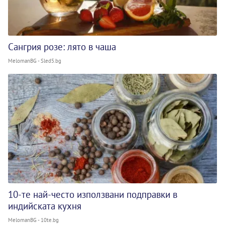
Сангрия розе: лято в чаша
MelomanBG - Sled5.bg
10-те най-често използвани подправки в
индийската кухня
MelomanBG - 10te.bg