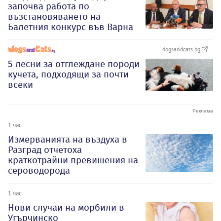
започва работа по
възстановяването на
Балетния конкурс във Варна
dogsandcats.bg
5 лесни за отглеждане породи
кучета, подходящи за почти
всеки
1 час
Измерванията на въздуха в
Разград отчетоха
краткотрайни превишения на
сероводорода
1 час
Нови случаи на морбили в
Угърчинско