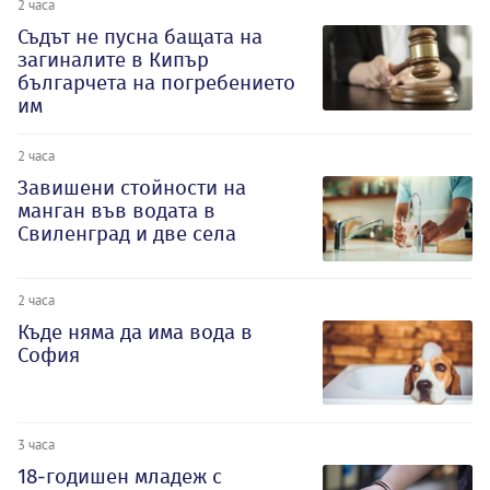
2 часа
Съдът не пусна бащата на
загиналите в Кипър
българчета на погребението
им
2 часа
Завишени стойности на
манган във водата в
Свиленград и две села
2 часа
Къде няма да има вода в
София
3 часа
18-годишен младеж с