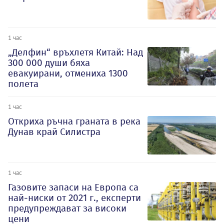
1 час
„Делфин“ връхлетя Китай: Над
300 000 души бяха
евакуирани, отмениха 1300
полета
1 час
Откриха ръчна граната в река
Дунав край Силистра
1 час
Газовите запаси на Европа са
най-ниски от 2021 г., експерти
предупреждават за високи
цени