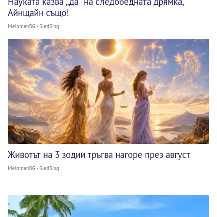
Науката казва „да“ на следобедната дрямка,
Айнщайн също!
MelomanBG - Sled5.bg
Животът на 3 зодии тръгва нагоре през август
MelomanBG - Sled5.bg