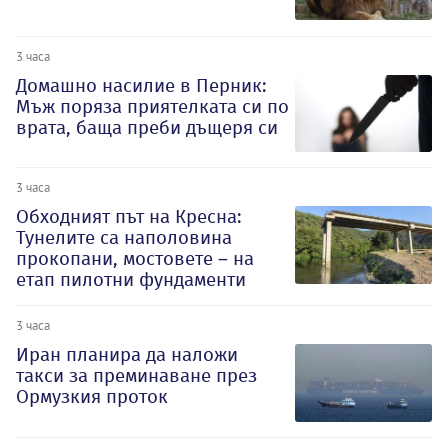
3 часа
Домашно насилие в Перник:
Мъж поряза приятелката си по
врата, баща преби дъщеря си
3 часа
Обходният път на Кресна:
Тунелите са наполовина
прокопани, мостовете – на
етап пилотни фундаменти
3 часа
Иран планира да наложи
такси за преминаване през
Ормузкия проток