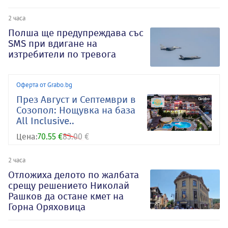
2 часа
Полша ще предупреждава със
SMS при вдигане на
изтребители по тревога
Оферта от Grabo.bg
През Август и Септември в
Созопол: Нощувка на база
All Inclusive..
Цена:
70.55 €
83.00 €
2 часа
Отложиха делото по жалбата
срещу решението Николай
Рашков да остане кмет на
Горна Оряховица