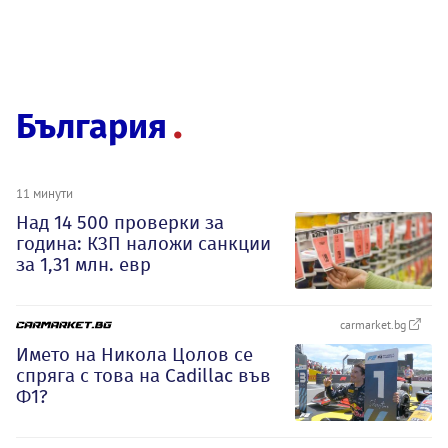
България
11 минути
Над 14 500 проверки за
година: КЗП наложи санкции
за 1,31 млн. евр
carmarket.bg
Името на Никола Цолов се
спряга с това на Cadillac във
Ф1?