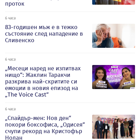
проток
6 часа
83-годишен мъж е в тежко
състояние след нападение в
Сливенско
6 часа
„Месеци наред не изпитвах
нищо“: Жаклин Таракчи
разкрива най-скритите си
емоции в новия епизод на
„The Voice Cast“
6 часа
„Спайдър-мен: Нов ден“
покори боксофиса, „Одисея“
счупи рекорд на Кристофър
Нолан