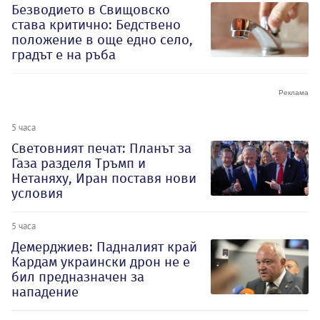
Безводието в Свищовско
става критично: Бедствено
положение в още едно село,
градът е на ръба
5 часа
Световният печат: Планът за
Газа разделя Тръмп и
Нетаняху, Иран поставя нови
условия
5 часа
Демерджиев: Падналият край
Кардам украински дрон не е
бил предназначен за
нападение