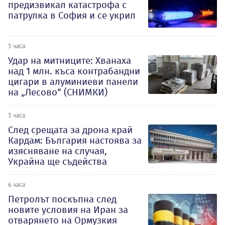
предизвикал катастрофа с
патрулка в София и се укрил
5 часа
Удар на митниците: Хванаха
над 1 млн. къса контрабандни
цигари в алуминиеви панели
на „Лесово“ (СНИМКИ)
5 часа
След срещата за дрона край
Кардам: България настоява за
изясняване на случая,
Украйна ще съдейства
6 часа
Петролът поскъпна след
новите условия на Иран за
отварянето на Ормузкия