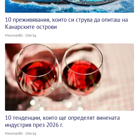
10 преживявания, които си струва да опиташ на
Канарските острови
MelomanBG - 10te.bg
10 тенденции, които ще определят винената
индустрия през 2026 г.
MelomanBG - 10te.bg