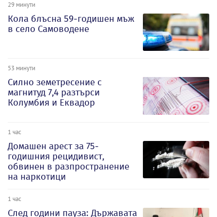
29 минути
Кола блъсна 59-годишен мъж
в село Самоводене
53 минути
Силно земетресение с
магнитуд 7,4 разтърси
Колумбия и Еквадор
1 час
Домашен арест за 75-
годишния рецидивист,
обвинен в разпространение
на наркотици
1 час
След години пауза: Държавата