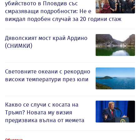
убийството в Пловдив със
смразяващи подробности: Не е
виждал подобен случай за 20 години стаж
Дяволският мост край Ардино
(СНИМКИ)
Световните океани с рекордно
високи температури през юли
Какво се случи с косата на
Тръмп? Новата му визия
предизвика вълна от мемета
Обновена