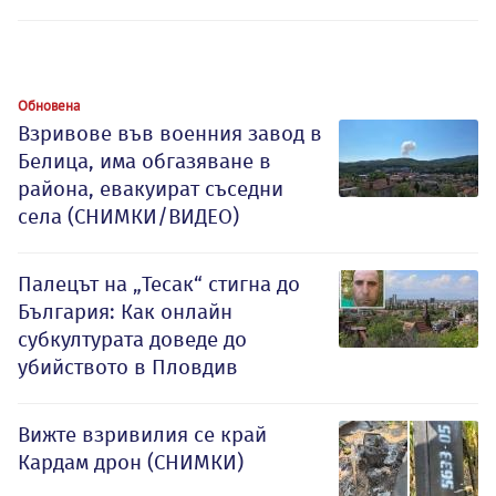
Обновена
Взривове във военния завод в
Белица, има обгазяване в
района, евакуират съседни
села (СНИМКИ/ВИДЕО)
Палецът на „Тесак“ стигна до
България: Как онлайн
субкултурата доведе до
убийството в Пловдив
Вижте взривилия се край
Кардам дрон (СНИМКИ)