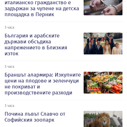
италианско гражданство е
задържан за чупене на детска
площадка в Перник
3 часа
България и арабските
държави обсъдиха
напрежението в Близкия
изток
3 часа
Браншът алармира: Изкупните
цени на плодове и зеленчуци
не покриват и
производствените разходи
3 часа
Почина лъвът Славчо от
Софийския зоопарк