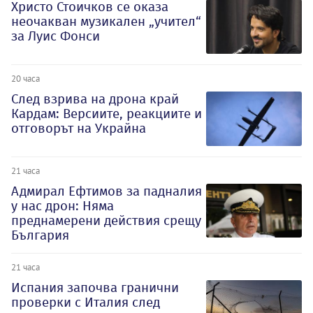
Христо Стоичков се оказа
неочакван музикален „учител“
за Луис Фонси
20 часа
След взрива на дрона край
Кардам: Версиите, реакциите и
отговорът на Украйна
21 часа
Адмирал Ефтимов за падналия
у нас дрон: Няма
преднамерени действия срещу
България
21 часа
Испания започва гранични
проверки с Италия след