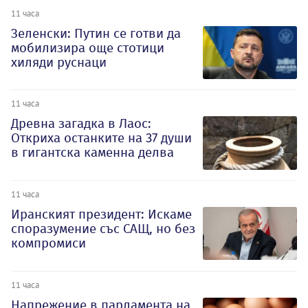
11 часа
Зеленски: Путин се готви да
мобилизира още стотици
хиляди руснаци
11 часа
Древна загадка в Лаос:
Откриха останките на 37 души
в гигантска каменна делва
11 часа
Иранският президент: Искаме
споразумение със САЩ, но без
компромиси
11 часа
Напрежение в парламента на