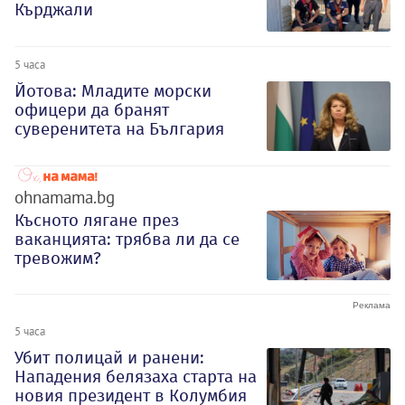
Кърджали
5 часа
Йотова: Младите морски
офицери да бранят
суверенитета на България
ohnamama.bg
Късното лягане през
ваканцията: трябва ли да се
тревожим?
5 часа
Убит полицай и ранени:
Нападения белязаха старта на
новия президент в Колумбия