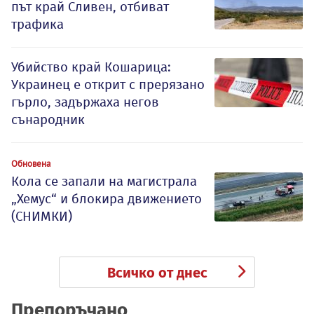
път край Сливен, отбиват
трафика
Убийство край Кошарица:
Украинец е открит с прерязано
гърло, задържаха негов
сънародник
Обновена
Кола се запали на магистрала
„Хемус“ и блокира движението
(СНИМКИ)
Всичко от днес
Препоръчано