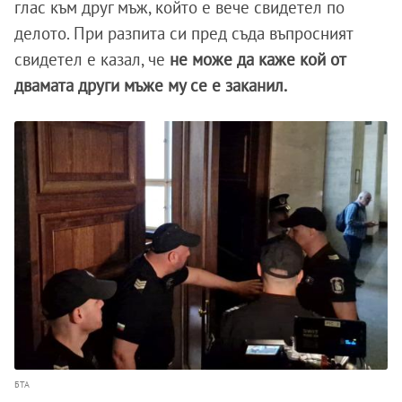
глас към друг мъж, който е вече свидетел по
делото. При разпита си пред съда въпросният
свидетел е казал, че
не може да каже кой от
двамата други мъже му се е заканил.
БТА