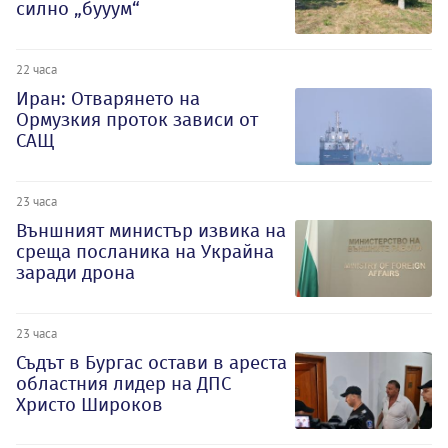
силно „бууум“
22 часа
Иран: Отварянето на
Ормузкия проток зависи от
САЩ
23 часа
Външният министър извика на
среща посланика на Украйна
заради дрона
23 часа
Съдът в Бургас остави в ареста
областния лидер на ДПС
Христо Широков