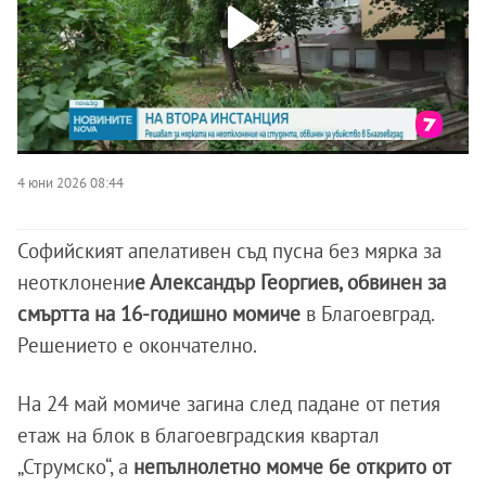
4 юни 2026 08:44
Софийският апелативен съд пусна без мярка за
неотклонени
е Александър Георгиев, обвинен за
смъртта на 16-годишно момиче
в Благоевград.
Решението е окончателно.
На 24 май момиче загина след падане от петия
етаж на блок в благоевградския квартал
„Струмско“, а
непълнолетно момче бе открито от