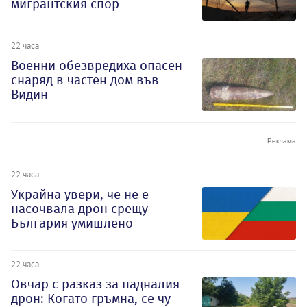
мигрантския спор
22 часа
Военни обезвредиха опасен
снаряд в частен дом във
Видин
22 часа
Украйна увери, че не е
насочвала дрон срещу
България умишлено
22 часа
Овчар с разказ за падналия
дрон: Когато гръмна, се чу