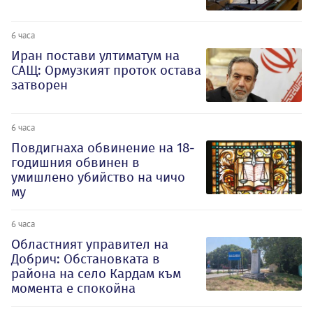
6 часа
Иран постави ултиматум на
САЩ: Ормузкият проток остава
затворен
6 часа
Повдигнаха обвинение на 18-
годишния обвинен в
умишлено убийство на чичо
му
6 часа
Oбластният управител на
Добрич: Обстановката в
района на село Кардам към
момента е спокойна