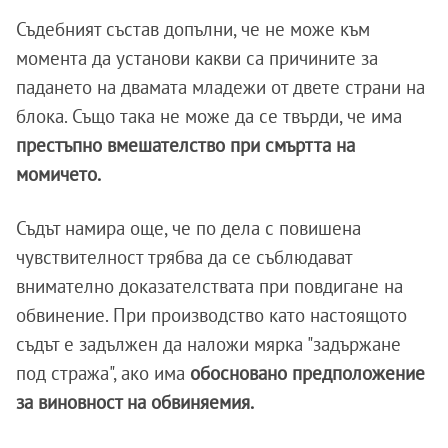
Съдебният състав допълни, че не може към
момента да установи какви са причините за
падането на двамата младежи от двете страни на
блока. Също така не може да се твърди, че има
престъпно вмешателство при смъртта на
момичето.
Съдът намира още, че по дела с повишена
чувствителност трябва да се съблюдават
внимателно доказателствата при повдигане на
обвинение. При производство като настоящото
съдът е задължен да наложи мярка "задържане
под стража", ако има
обосновано предположение
за виновност на обвиняемия.