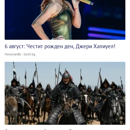
6 август: Честит рожден ден, Джери Халиуел!
MelomanBG - Sled5.bg