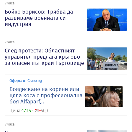
7 часа
Бойко Борисов: Трябва да
развиваме военната си
индустрия
7 часа
След протести: Областният
управител предлага кръгово
за опасен път край Търговище
Оферта от Grabo.bg
Боядисване на корени или
цяла коса с професионална
боя Alfaparf,..
Цена:
17.15 €
24.50 €
7 часа