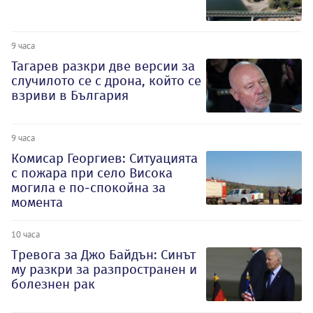
9 часа
Тагарев разкри две версии за
случилото се с дрона, който се
взриви в България
9 часа
Комисар Георгиев: Ситуацията
с пожара при село Висока
могила е по-спокойна за
момента
10 часа
Тревога за Джо Байдън: Синът
му разкри за разпространен и
болезнен рак