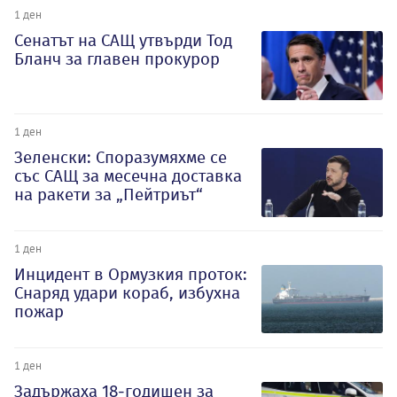
1 ден
Сенатът на САЩ утвърди Тод
Бланч за главен прокурор
1 ден
Зеленски: Споразумяхме се
със САЩ за месечна доставка
на ракети за „Пейтриът“
1 ден
Инцидент в Ормузкия проток:
Снаряд удари кораб, избухна
пожар
1 ден
Задържаха 18-годишен за