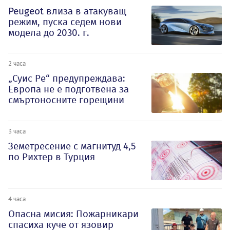
Peugeot влиза в атакуващ
режим, пуска седем нови
модела до 2030. г.
2 часа
„Суис Ре“ предупреждава:
Европа не е подготвена за
смъртоносните горещини
3 часа
Земетресение с магнитуд 4,5
по Рихтер в Турция
4 часа
Опасна мисия: Пожарникари
спасиха куче от язовир