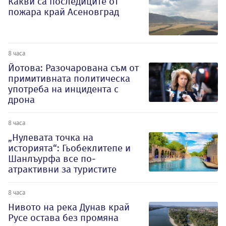
Какви са последиците от
пожара край Асеновград
8 часа
Йотова: Разочарована съм от
примитивната политическа
употреба на инцидента с
дрона
8 часа
„Нулевата точка на
историята“: Гьобеклитепе и
Шанлъурфа все по-
атрактивни за туристите
8 часа
Нивото на река Дунав край
Русе остава без промяна