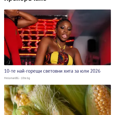
10-те най-горещи световни хита за юли 2026
MelomanBG - 10te.bg