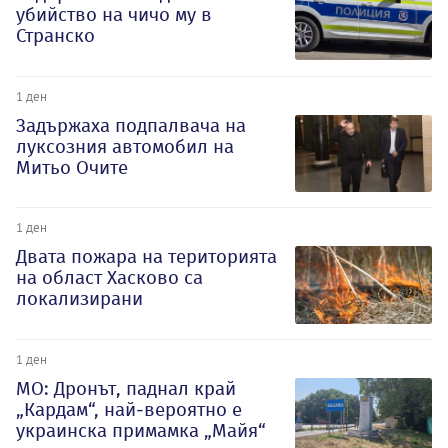
убийство на чичо му в
Странско
1 ден
Задържаха подпалвача на
луксозния автомобил на
Митьо Очите
1 ден
Двата пожара на територията
на област Хасково са
локализирани
1 ден
МО: Дронът, паднал край
„Кардам“, най-вероятно е
украинска примамка „Майя“