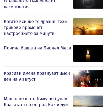
слънчево затъмнение от
десетилетия
Когато всичко те дразни: тези
трикове променят
настроението за минути
Почина бащата на Лионел Меси
Красиви имена празнуват имен
ден на 9 август
Малко познато бижу по Дунав:
Красотата на остров Козлодуй