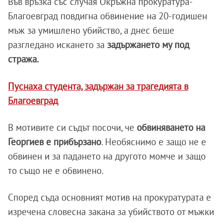
Във връзка със случая Окръжна прокуратура-
Благоевград повдигна обвинение на 20-годишен
мъж за умишлено убийство, а днес беше
разгледано искането за
задържането му под
стража.
Пуснаха студента, задържан за трагедията в
Благоевград
В мотивите си съдът посочи, че
обвиняването на
Георгиев е прибързано
. Необяснимо е защо не е
обвинен и за падането на другото момче и защо
то също не е обвинено.
Според съда основният мотив на прокуратурата е
изречена словесна закана за убийството от мъжки