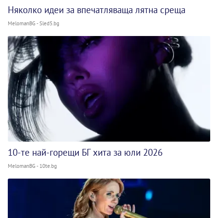
Няколко идеи за впечатляваща лятна среща
MelomanBG - Sled5.bg
10-те най-горещи БГ хита за юли 2026
MelomanBG - 10te.bg