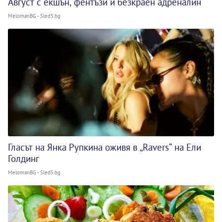
Август с екшън, фентъзи и безкраен адреналин
MelomanBG - Sled5.bg
Гласът на Янка Рупкина оживя в „Ravers“ на Ели
Голдинг
MelomanBG - Sled5.bg