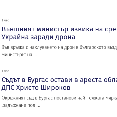
1 час
Външният министър извика на сре
Украйна заради дрона
Във връзка с нахлуването на дрон в българското въз
министърът на ...
1 час
Съдът в Бургас остави в ареста об
ДПС Христо Широков
Окръжният съд в Бургас постанови най-тежката мярк
„задържане под ...