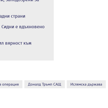
падни страни
в Сидни е вдъхновено
ил вярност към
а операция
Доналд Тръмп САЩ
Ислямска държава