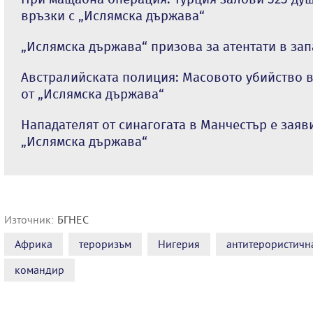
връзки с „Ислямска държава“
„Ислямска държава“ призова за атентати в за
Австралийската полиция: Масовото убийство 
от „Ислямска държава“
Нападателят от синагогата в Манчестър е заяв
„Ислямска държава“
Източник:
БГНЕС
Африка
тероризъм
Нигерия
антитерористичн
командир