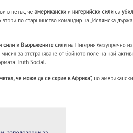
ви в петък, че
американски
и
нигерийски сили
са
убил
то втори по старшинство командир на „Ислямска държав
и сили и Въоръжените сили
на Нигерия безупречно и
мисия за отстраняване от бойното поле на най-актив
рмата Truth Social.
смятал, че може да се скрие в Африка",
но американск
и, заподозрени за