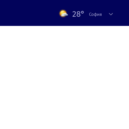
28°
София