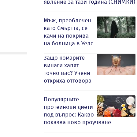
явление за тази година (СНИМКИ)
Мъж, преоблечен
като Смъртта, се
качи на покрива
на болница в Уелс
Защо комарите
винаги хапят
точно вас? Учени
откриха отговора
Популярните
протеинови диети
под въпрос: Какво
показва ново проучване