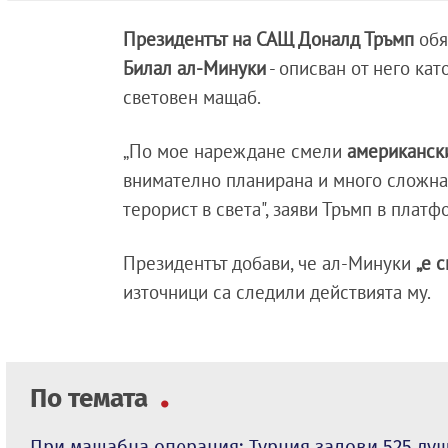
Президентът на САЩ Доналд Тръмп
обя
Билал ал-Минуки
- описван от него ка
световен мащаб.
„По мое нареждане смели
американск
внимателно планирана и много сложна 
терорист в света", заяви Тръмп в платфо
Президентът добави, че ал-Минуки
„е 
източници са следили действията му.
По темата
При мащабна операция: Турция залови 525 душ