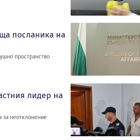
ща посланика на
душно пространство
ластния лидер на
а за неотклонение