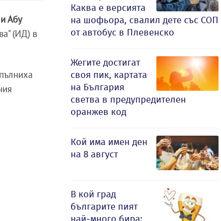
Каква е версията
и Абу
на шофьора, свалил дете със СОП
от автобус в Плевенско
а" (ИД) в
Жегите достигат
зпълниха
своя пик, картата
на България
ния
светва в предупредителен
оранжев код
и
Кой има имен ден
на 8 август
В кой град
българите пият
най-много бира: