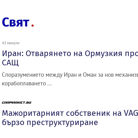
Свят
43 минути
Иран: Отварянето на Ормузкия про
САЩ
Споразумението между Иран и Оман за нов механизъ
корабоплаването ...
Мажоритарният собственик на VAG
бързо преструктуриране