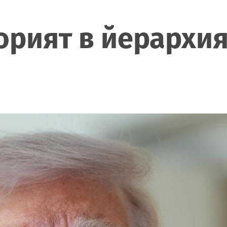
торият в йерархи