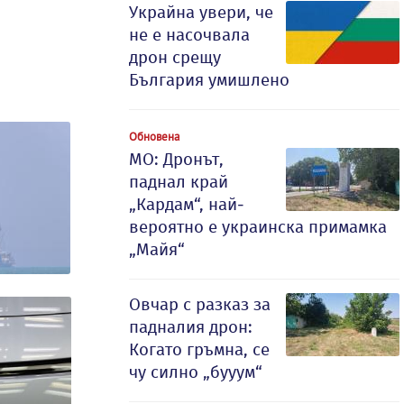
Украйна увери, че
не е насочвала
дрон срещу
България умишлено
Обновена
МО: Дронът,
паднал край
„Кардам“, най-
вероятно е украинска примамка
„Майя“
Овчар с разказ за
падналия дрон:
Когато гръмна, се
чу силно „бууум“