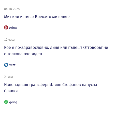
08.10.2025
Мит или истина: Времето ми влияе
edna
12 часа
Кое е по-здравословно: диня или пъпеш? Отговорът не
е толкова очевиден
vesti
2 часа
Изненадващ трансфер: Илиян Стефанов напусна
Славия
gong