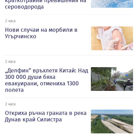
краткотрайни превишения на
сероводорода
2 часа
Нови случаи на морбили в
Угърчинско
2 часа
„Делфин“ връхлетя Китай: Над
300 000 души бяха
евакуирани, отмениха 1300
полета
2 часа
Откриха ръчна граната в река
Дунав край Силистра