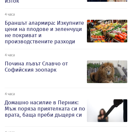
изток
4 часа
Браншът алармира: Изкупните
цени на плодове и зеленчуци
не покриват и
производствените разходи
4 часа
Почина лъвът Славчо от
Софийския зоопарк
4 часа
Домашно насилие в Перник:
Мъж поряза приятелката си по
врата, баща преби дъщеря си