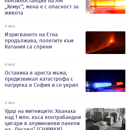
бензиностанция на АМ
„Хемус“, жена е с опасност за
живота
6 часа
Изригването на Етна
продължава, полетите към
Катания са спрени
6 часа
Оставиха в ареста мъжа,
предизвикал катастрофа с
патрулка в София и се укрил
6 часа
Удар на митниците: Хванаха
над 1 млн. къса контрабандни
цигари в алуминиеви панели
на „Лесово“ (СНИМКИ)