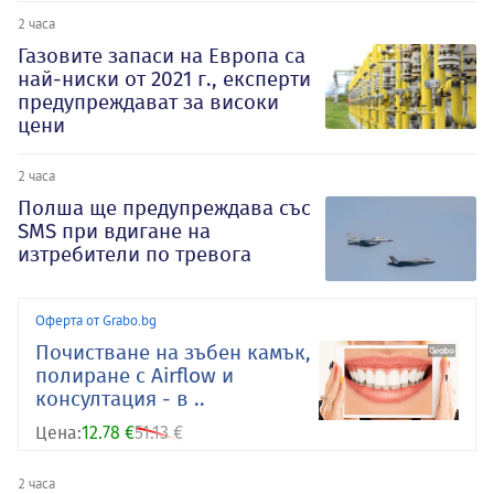
2 часа
Газовите запаси на Европа са
най-ниски от 2021 г., експерти
предупреждават за високи
цени
2 часа
Полша ще предупреждава със
SMS при вдигане на
изтребители по тревога
Оферта от Grabo.bg
Почистване на зъбен камък,
полиране с Airflow и
консултация - в ..
Цена:
12.78 €
51.13 €
2 часа