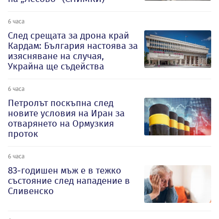
6 часа
След срещата за дрона край
Кардам: България настоява за
изясняване на случая,
Украйна ще съдейства
6 часа
Петролът поскъпна след
новите условия на Иран за
отварянето на Ормузкия
проток
6 часа
83-годишен мъж е в тежко
състояние след нападение в
Сливенско