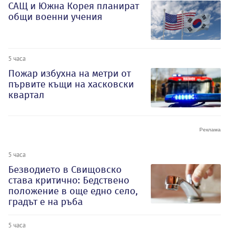
САЩ и Южна Корея планират
общи военни учения
5 часа
Пожар избухна на метри от
първите къщи на хасковски
квартал
5 часа
Безводието в Свищовско
става критично: Бедствено
положение в още едно село,
градът е на ръба
5 часа