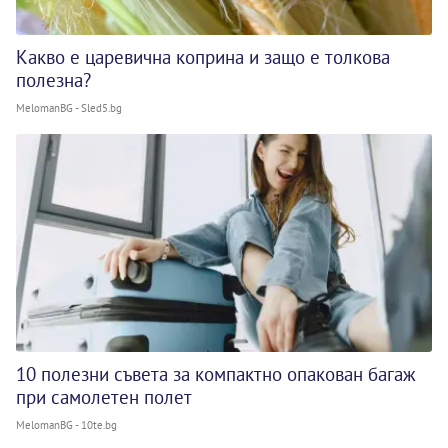
Какво е царевична коприна и защо е толкова
полезна?
MelomanBG - Sled5.bg
10 полезни съвета за компактно опакован багаж
при самолетен полет
MelomanBG - 10te.bg