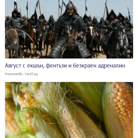
Август с екшън, фентъзи и безкраен адреналин
MelomanBG - Sled5.bg