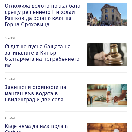
Отложиха делото по жалбата
срещу решението Николай
Рашков да остане кмет на
Горна Оряховица
3 часа
Съдът не пусна бащата на
загиналите в Кипър
българчета на погребението
им
3 часа
Завишени стойности на
манган във водата в
Свиленград и две села
3 часа
Къде няма да има вода в