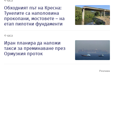
4 часа
Обходният път на Кресна:
Тунелите са наполовина
прокопани, мостовете – на
етап пилотни фундаменти
4 часа
Иран планира да наложи
такси за преминаване през
Ормузкия проток