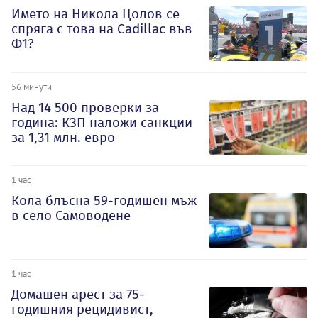
Името на Никола Цолов се
спряга с това на Cadillac във
Ф1?
56 минути
Над 14 500 проверки за
година: КЗП наложи санкции
за 1,31 млн. евро
1 час
Кола блъсна 59-годишен мъж
в село Самоводене
1 час
Домашен арест за 75-
годишния рецидивист,