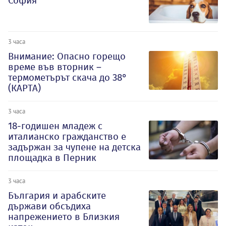
София
3 часа
Внимание: Опасно горещо
време във вторник –
термометърът скача до 38°
(КАРТА)
3 часа
18-годишен младеж с
италианско гражданство е
задържан за чупене на детска
площадка в Перник
3 часа
България и арабските
държави обсъдиха
напрежението в Близкия