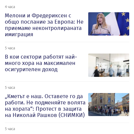
4 часа
Мелони и Фредериксен с
общо послание за Европа: Не
приемаме неконтролираната
имиграция
5 часа
В кои сектори работят най-
много хора на максимален
осигурителен доход
5 часа
„Кметът е наш. Оставете го да
работи. Не подменяйте волята
на хората“: Протест в защита
на Николай Рашков (СНИМКИ)
5 часа