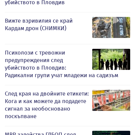
убийството в Пловдив
Вижте взривилия се край
Кардам дрон (СНИМКИ)
Психолози с тревожни
предупреждения след
убийството в Пловдив:
Радикални групи учат младежи на садизъм
След края на двойните етикети:
Кога и как можете да подадете
сигнал за необосновано
поскъпване
МВР задейства ГДБОП след