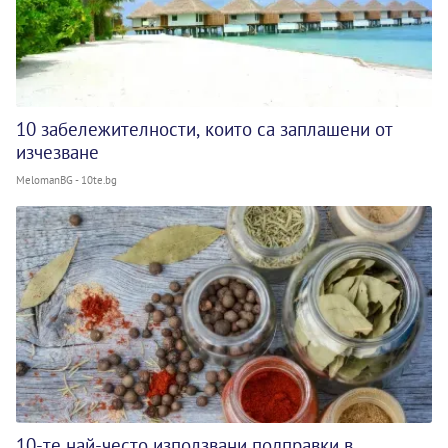
10 забележителности, които са заплашени от
изчезване
MelomanBG - 10te.bg
10-те най-често използвани подправки в