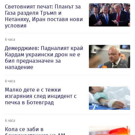
Световният печат: Планът за
Газа разделя Тръмп и
Нетаняху, Иран поставя нови
условия
6 часа
Демерджиев: Падналият край
Кардам украински дрон не е
бил предназначен за
нападение
6 часа
Малко дете е с тежки
изгаряния след инцидент с
печка в Ботевград
6 часа
Кола се заби в