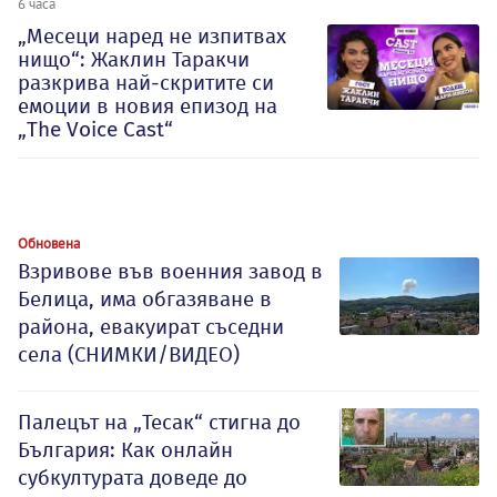
6 часа
„Месеци наред не изпитвах
нищо“: Жаклин Таракчи
разкрива най-скритите си
емоции в новия епизод на
„The Voice Cast“
Обновена
Взривове във военния завод в
Белица, има обгазяване в
района, евакуират съседни
села (СНИМКИ/ВИДЕО)
Палецът на „Тесак“ стигна до
България: Как онлайн
субкултурата доведе до