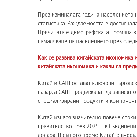
През изминалата година населението 
статистика. Раждаемостта е достигнал
Причината е демографската промяна в 
намаляване на населението през след
Как се развива китайската икономика 
китайската икономика и какви са пред
Китай и САЩ остават ключови търговск
пазар, а САЩ продължават да зависят о
специализирани продукти и компонент
Китай изнася значително повече стоки
правителство през 2025 г. в Съединен
долара. В същото време Китай е внесъ