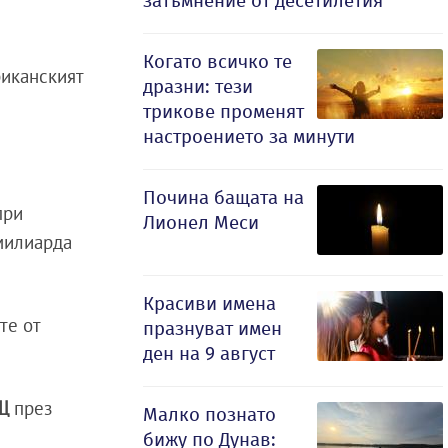
затъмнение от десетилетия
Когато всичко те
риканският
дразни: тези
трикове променят
настроението за минути
Почина бащата на
при
Лионел Меси
 милиарда
Красиви имена
те от
празнуват имен
ден на 9 август
АЩ
през
Малко познато
бижу по Дунав: