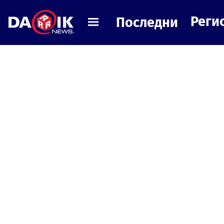
Реги
Последни