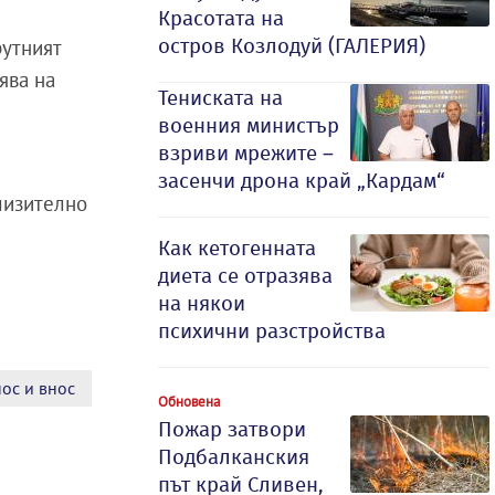
Красотата на
остров Козлодуй (ГАЛЕРИЯ)
рутният
ява на
Тениската на
военния министър
взриви мрежите –
засенчи дрона край „Кардам“
лизително
Как кетогенната
диета се отразява
на някои
психични разстройства
ос и внос
Обновена
Пожар затвори
Подбалканския
път край Сливен,