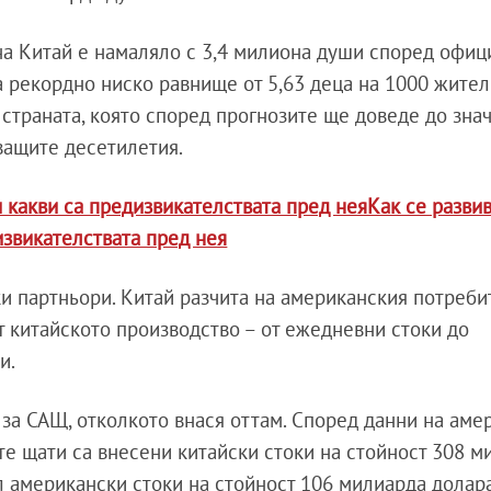
на Китай е намаляло с 3,4 милиона души според офиц
а рекордно ниско равнище от 5,63 деца на 1000 жител
страната, която според прогнозите ще доведе до зна
ващите десетилетия.
и какви са предизвикателствата пред неяКак се разви
извикателствата пред нея
и партньори. Китай разчита на американския потреби
т китайското производство – от ежедневни стоки до
и.
 за САЩ, отколкото внася оттам. Според данни на аме
ите щати са внесени китайски стоки на стойност 308 м
л американски стоки на стойност 106 милиарда долара