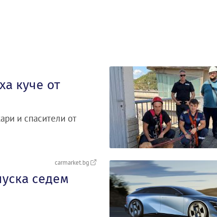
а куче от
ари и спасители от
carmarket.bg
пуска седем