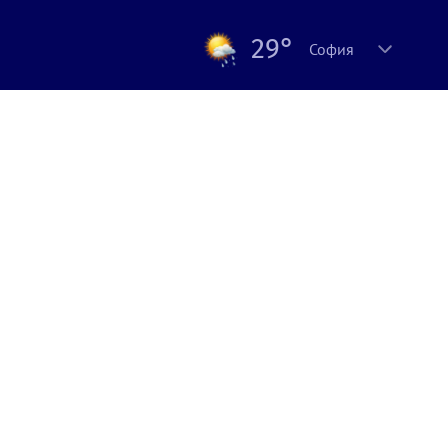
29°
София