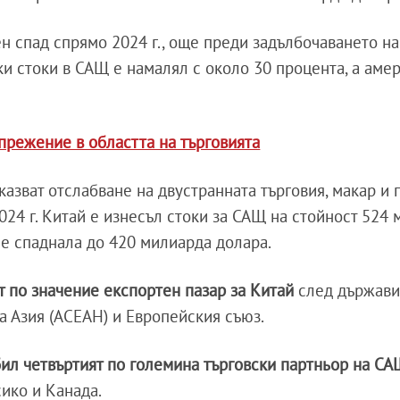
н спад спрямо 2024 г., още преди задълбочаването на
ки стоки в САЩ е намалял с около 30 процента, а аме
прежение в областта на търговията
азват отслабване на двустранната търговия, макар и 
024 г. Китай е изнесъл стоки за САЩ на стойност 524
а е спаднала до 420 милиарда долара.
 по значение експортен пазар за Китай
след държави
а Азия (АСЕАН) и Европейския съюз.
бил четвъртият по големина търговски партньор на С
ико и Канада.