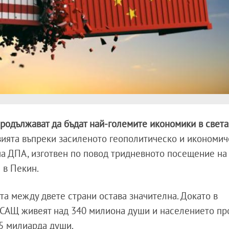
родължават да бъдат най-големите икономики в света
вията въпреки засиленото геополитическо и икономи
на ДПА, изготвен по повод тридневното посещение на
 в Пекин.
а между двете страни остава значителна. Докато в
 САЩ живеят над 340 милиона души и населението п
05 милиарда души.