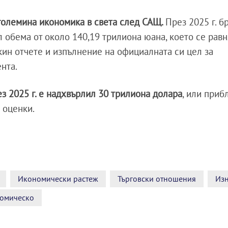
 големина икономика в света след САЩ.
През 2025 г. б
 обема от около 140,19 трилиона юана, което се равн
кин отчете и изпълнение на официалната си цел за
нта.
з 2025 г. е надхвърлил 30 трилиона долара
, или приб
 оценки.
Икономически растеж
Търговски отношения
Изн
омическо