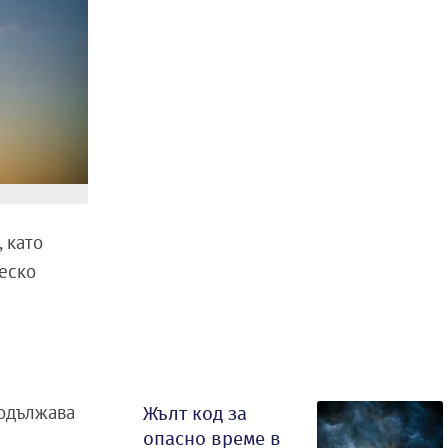
, като
ческо
родължава
Жълт код за
опасно време в