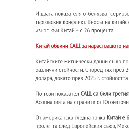
И двата показателя отбелязват сериозе
търговския конфликт. Вносът на китайс
износ към Китай – с 26 процента.
Китай обвини САЩ за нарастващото на
Китайските митнически данни също пок
различни стойности. Според тях през 2
долара, докато през 2025 г. стойностт
По този показател
САЩ са били третият
Асоциацията на страните от Югоизточн
От американска гледна точка
Китай е 
пролетта след Европейския съюз, Мекс