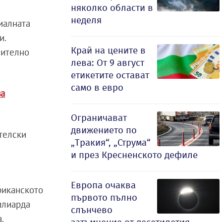
няколко области в
неделя
иалната
и.
Край на цените в
чително
лева: От 9 август
етикетите остават
само в евро
ва
Ограничават
движението по
телски
„Тракия“, „Струма“
и през Кресненското дефиле
Европа очаква
риканското
първото пълно
илиарда
слънчево
.