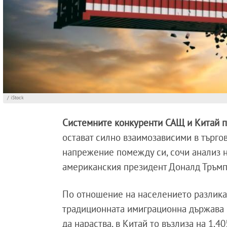
/ iStock
Системните конкуренти САЩ и Китай п
остават силно взаимозависими в търго
напрежение помежду си, сочи анализ 
американския президент Доналд Тръмп
По отношение на населението разликат
традиционната имиграционна държава
да нараства, в Китай то възлиза на 1,4