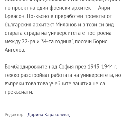
по проект на един френски архитект – Анри
Бреасон. По-късно е преработен проектът от
българския архитект Миланов и в този си вид
старата сграда на университета е построена
между 22-ра и 34-та година", посочи Борис
Ангелов.
Бомбардировките над София през 1943-1944 г.
тежко разстройват работата на университета, но
въпреки това това учебните занятия не са
прекъснати.
Редактор:
Дарина Караколева;