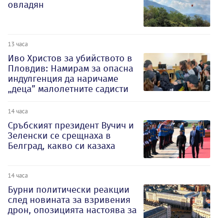
овладян
13 часа
Иво Христов за убийството в
Пловдив: Намирам за опасна
индулгенция да наричаме
„деца” малолетните садисти
14 часа
Сръбският президент Вучич и
Зеленски се срещнаха в
Белград, какво си казаха
14 часа
Бурни политически реакции
след новината за взривения
дрон, опозицията настоява за