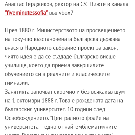
Анастас Герджиков, ректор на СУ. Вижте в канала
"fiveminutessofia"
във vbox7
През 1880 г. Министерството на просвещението
на току-що възстановената българска държава
внася в Народното събрание проект за закон,
чиято идея е да се създаде българско висше
училище, което да приема завършилите
обучението си в реалните и класическите
гимназии.
Занятията започват скромно и без всякакъв шум
на 1 октомври 1888 г. Това е рождената дата на
българския университет. 10 години след
Освобождението.
"Централното фоайе на
университета – едно от най-емблематичните