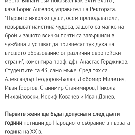
места. Винаги съм показвал как ехти ехото",
каза Борис Ангелов, управител на Ректората.
"Първите няколко души, осем преподаватели,
извършват наистина чудеса, защото са малко на
брой и защото всички почти са завършили в
чужбина и успяват да привнесат тук духа на
висшето образование от различни европейски
страни", коментира проф. дфн Анастас Герджиков.
Студентите са 43, само мъже. Сред тях са
Александър Теодоров-Балан, Любомир Милетич,
Иван Георгов, Станимир Станимиров, Никола
Михайловски, Йосиф Ковачев и Иван Данев.
Първите жени ще бъдат допуснати след дълги
години
петиции до Народното събрание в първата
година на ХХ в.