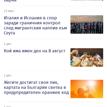
23 часа
Италия и Испания в спор
заради граничния контрол
след мигрантския наплив към
Сеута
1 ден
Кой има имен ден на 8 август
1 ден
Жегите достигат своя пик,
картата на България светва в
предупредителен оранжев код
1 ден