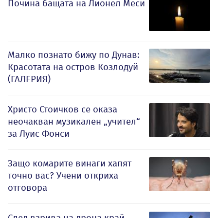
Почина бащата на Лионел Меси
Малко познато бижу по Дунав:
Красотата на остров Козлодуй
(ГАЛЕРИЯ)
Христо Стоичков се оказа
неочакван музикален „учител“
за Луис Фонси
Защо комарите винаги хапят
точно вас? Учени откриха
отговора
След взрива на дрона край