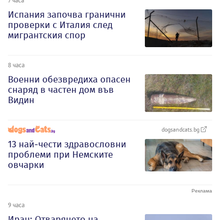
7 часа
Испания започва гранични
проверки с Италия след
мигрантския спор
8 часа
Военни обезвредиха опасен
снаряд в частен дом във
Видин
dogsandcats.bg
13 най-чести здравословни
проблеми при Немските
овчарки
9 часа
Иран: Отварянето на