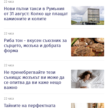
22 часа
Нови пътни такси в Румъния
от 31 август: Колко ще плащат
камионите и колите
22 часа
Риба тон - вкусен съюзник за
сърцето, мозъка и добрата
форма
22 часа
Не пренебрегвайте тези
сънища: мозъкът ви може да
се опитва да ви каже нещо
важно
22 часа
Тайните на перфектната