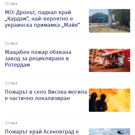
11 часа
МО: Дронът, паднал край
„Кардам“, най-вероятно е
украинска примамка „Майя“
11 часа
Мащабен пожар обхвана
завод за рециклиране в
Ротердам
12 часа
Пожарът в село Висока могила
е частично локализиран
13 часа
Пожарът край Асеновград е