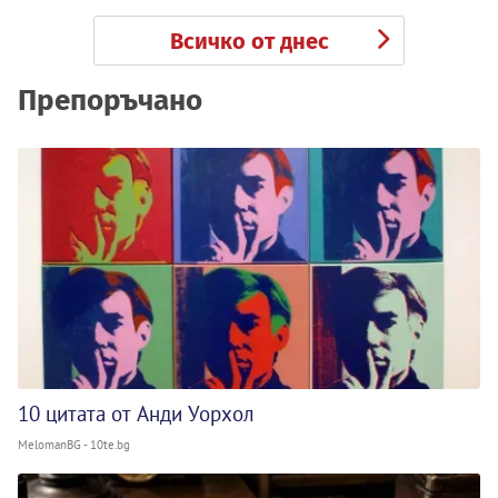
Всичко от днес
Препоръчано
10 цитата от Анди Уорхол
MelomanBG - 10te.bg