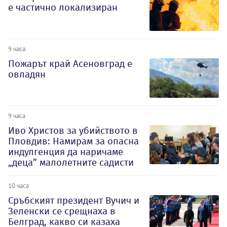
е частично локализиран
9 часа
Пожарът край Асеновград е
овладян
9 часа
Иво Христов за убийството в
Пловдив: Намирам за опасна
индулгенция да наричаме
„деца” малолетните садисти
10 часа
Сръбският президент Вучич и
Зеленски се срещнаха в
Белград, какво си казаха