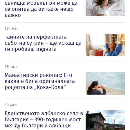
сънища: мозъкът ви може да
се опитва да ви каже нещо
важно
18 часа
Тайните на перфектната
съботна сутрин – ще искаш да
ги пробваш веднага
19 часа
Манастирски ръкопис: Ето
каква е била оригиналната
рецепта на „Кока-Кола“
19 часа
Единственото албанско село в
България – 390-годишен мост
между българи и албанци