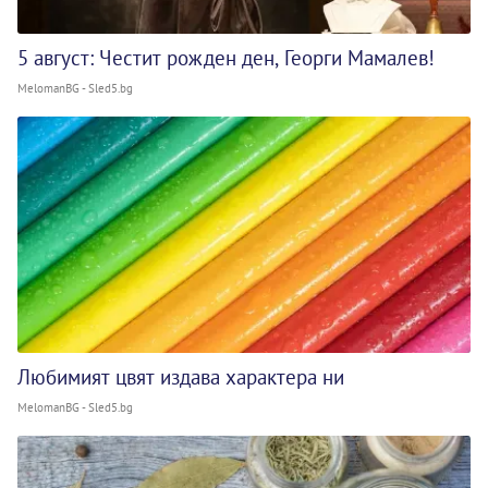
5 август: Честит рожден ден, Георги Мамалев!
MelomanBG - Sled5.bg
Любимият цвят издава характера ни
MelomanBG - Sled5.bg