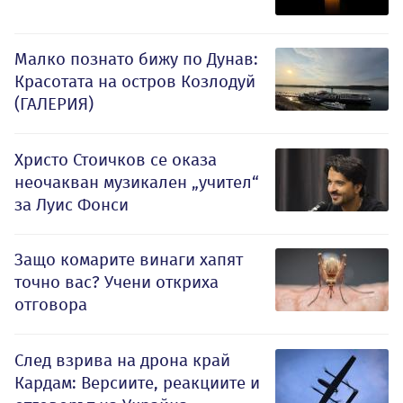
Малко познато бижу по Дунав:
Красотата на остров Козлодуй
(ГАЛЕРИЯ)
Христо Стоичков се оказа
неочакван музикален „учител“
за Луис Фонси
Защо комарите винаги хапят
точно вас? Учени откриха
отговора
След взрива на дрона край
Кардам: Версиите, реакциите и