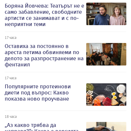
Боряна Йовчева: Театърът не е
само забавление, свободните
артисти се занимават и с по-
неприятни теми
17 часа
Оставиха за постоянно в
ареста петима обвиняеми по
делото за разпространение на
фентанил
17 часа
Популярните протеинови
диети под въпрос: Какво
показва ново проучване
18 часа
„Аз какво трябва да