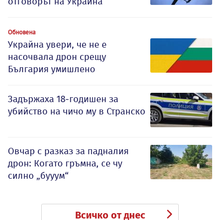
отговорът на Украйна
Обновена
Украйна увери, че не е
насочвала дрон срещу
България умишлено
Задържаха 18-годишен за
убийство на чичо му в Странско
Овчар с разказ за падналия
дрон: Когато гръмна, се чу
силно „бууум“
Всичко от днес