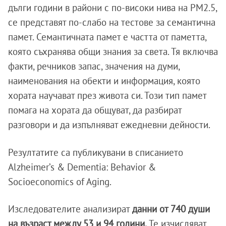
дълги години в райони с по-високи нива на PM2.5,
се представят по-слабо на тестове за семантична
памет. Семантичната памет е частта от паметта,
която съхранява общи знания за света. Тя включва
факти, речников запас, значения на думи,
наименования на обекти и информация, която
хората научават през живота си. Този тип памет
помага на хората да общуват, да разбират
разговори и да изпълняват ежедневни дейности.
Резултатите са публикувани в списанието
Alzheimer’s & Dementia: Behavior &
Socioeconomics of Aging.
Изследователите анализират
данни от 740 души
на възраст между 53 и 94 години.
Те изчисляват