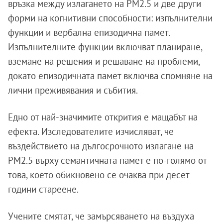
връзка между излагането на PM2.5 и две други
форми на когнитивни способности: изпълнителни
функции и вербална епизодична памет.
Изпълнителните функции включват планиране,
вземане на решения и решаване на проблеми,
докато епизодичната памет включва спомняне на
лични преживявания и събития.
Едно от най-значимите открития е мащабът на
ефекта. Изследователите изчисляват, че
въздействието на дългосрочното излагане на
PM2.5 върху семантичната памет е по-голямо от
това, което обикновено се очаква при десет
години стареене.
Учените смятат, че замърсяването на въздуха