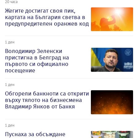
20 часа
Жегите достигат своя пик,
картата на България светва в
предупредителен оранжев код
1 ден
Володимир Зеленски
пристигна в Белград на
първото си официално
посещение
1 ден
Обгорели банкноти са открити
върху тялото на бизнесмена
Владимир Янков от Банкя
1 ден
Пуснаха за обсъждане