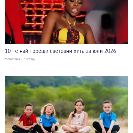
10-те най-горещи световни хита за юли 2026
MelomanBG - 10te.bg