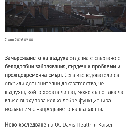
7 юни 2026 09:00
Замърсяването на въздуха
отдавна е свързано с
белодробни заболявания, сърдечни проблеми и
преждевременна смърт.
Сега изследователи са
открили допълнителни доказателства, че
въздухът, който хората дишат, може също така да
влияе върху това колко добре функционира
мозъкът им с напредването на възрастта.
Ново изследване
на UC Davis Health и Kaiser