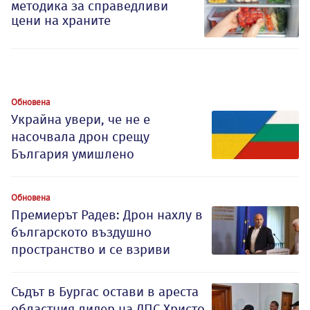
методика за справедливи
цени на храните
Обновена
Украйна увери, че не е
насочвала дрон срещу
България умишлено
Обновена
Премиерът Радев: Дрон нахлу в
българското въздушно
пространство и се взриви
Съдът в Бургас остави в ареста
областния лидер на ДПС Христо