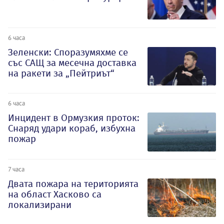
6 часа
Зеленски: Споразумяхме се
със САЩ за месечна доставка
на ракети за „Пейтриът“
6 часа
Инцидент в Ормузкия проток:
Снаряд удари кораб, избухна
пожар
7 часа
Двата пожара на територията
на област Хасково са
локализирани