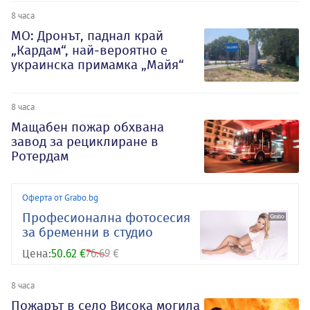
8 часа
МО: Дронът, паднал край
„Кардам“, най-вероятно е
украинска примамка „Майя“
8 часа
Мащабен пожар обхвана
завод за рециклиране в
Ротердам
Оферта от Grabo.bg
Професионална фотосесия
за бременни в студио
Цена:
50.62 €
76.69 €
8 часа
Пожарът в село Висока могила