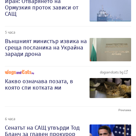
Иран: Отварянето на
Ормузкия проток зависи от
САЩ
5 часа
Външният министър извика на
среща посланика на Украйна
заради дрона
dogsandcats.bg
Какво означава позата, в
която спи котката ми
6 часа
Сенатът на САЩ утвърди Тод
Бланч за главен прокурор