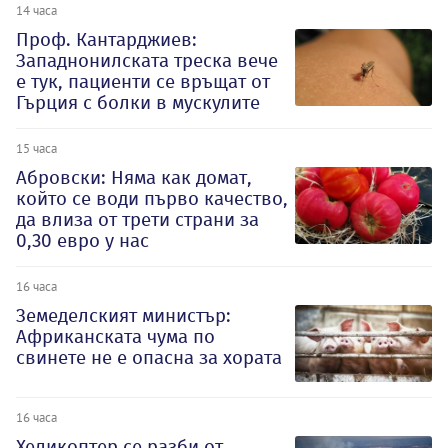
14 часа
Проф. Кантарджиев:
Западнонилската треска вече
е тук, пациенти се връщат от
Гърция с болки в мускулите
15 часа
Абровски: Няма как домат,
който се води първо качество,
да влиза от трети страни за
0,30 евро у нас
16 часа
Земеделският министър:
Африканската чума по
свинете не е опасна за хората
16 часа
Хеликоптер се разби от