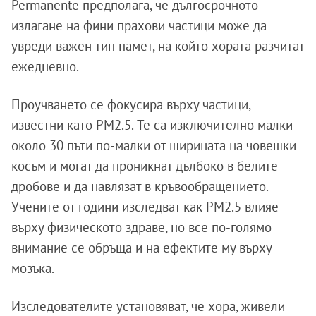
Permanente предполага, че дългосрочното
излагане на фини прахови частици може да
увреди важен тип памет, на който хората разчитат
ежедневно.
Проучването се фокусира върху частици,
известни като PM2.5. Те са изключително малки —
около 30 пъти по-малки от ширината на човешки
косъм и могат да проникнат дълбоко в белите
дробове и да навлязат в кръвообращението.
Учените от години изследват как PM2.5 влияе
върху физическото здраве, но все по-голямо
внимание се обръща и на ефектите му върху
мозъка.
Изследователите установяват, че хора, живели