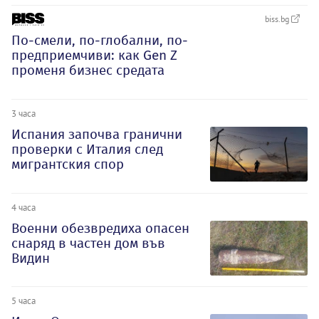
biss.bg
По-смели, по-глобални, по-
предприемчиви: как Gen Z
променя бизнес средата
3 часа
Испания започва гранични
проверки с Италия след
мигрантския спор
4 часа
Военни обезвредиха опасен
снаряд в частен дом във
Видин
5 часа