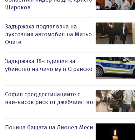
Широков
Задържаха подпалвача на
луксозния автомобил на Митьо
Очите
Задържаха 18-годишен за
убийство на чичо му в Странско
София сред дестинациите с
най-висок риск от джебчийство
Почина бащата на Лионел Меси