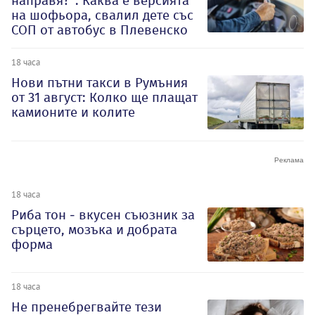
направя?“: Каква е версията
на шофьора, свалил дете със
СОП от автобус в Плевенско
18 часа
Нови пътни такси в Румъния
от 31 август: Колко ще плащат
камионите и колите
18 часа
Риба тон - вкусен съюзник за
сърцето, мозъка и добрата
форма
18 часа
Не пренебрегвайте тези