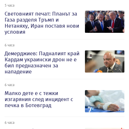
5 часа
Световният печат: Планът за
Газа разделя Тръмп и
Нетаняху, Иран поставя нови
условия
6 часа
Демерджиев: Падналият край
Кардам украински дрон не е
бил предназначен за
нападение
6 часа
Малко дете е с тежки
изгаряния след инцидент с
печка в Ботевград
6 часа