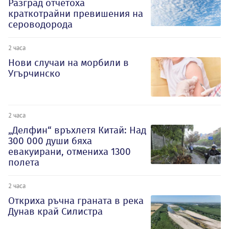
Разград отчетоха
краткотрайни превишения на
сероводорода
2 часа
Нови случаи на морбили в
Угърчинско
2 часа
„Делфин“ връхлетя Китай: Над
300 000 души бяха
евакуирани, отмениха 1300
полета
2 часа
Откриха ръчна граната в река
Дунав край Силистра