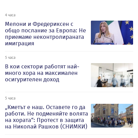
4 часа
Мелони и Фредериксен с
общо послание за Европа: Не
приемаме неконтролираната
имиграция
5 часа
В кои сектори работят най-
много хора на максимален
осигурителен доход
5 часа
„Кметът е наш. Оставете го да
работи. Не подменяйте волята
на хората“: Протест в защита
на Николай Рашков (СНИМКИ)