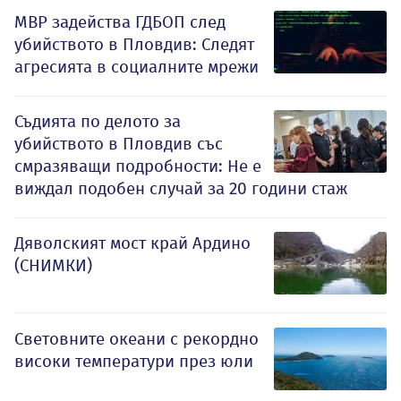
МВР задейства ГДБОП след
убийството в Пловдив: Следят
агресията в социалните мрежи
Съдията по делото за
убийството в Пловдив със
смразяващи подробности: Не е
виждал подобен случай за 20 години стаж
Дяволският мост край Ардино
(СНИМКИ)
Световните океани с рекордно
високи температури през юли