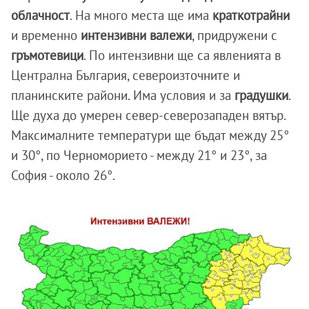
облачност
. На много места ще има
краткотрайни
и временно
интензивни валежи
, придружени с
гръмотевици
. По интензивни ще са явленията в
Централна България, североизточните и
планинските райони. Има условия и за
градушки
.
Ще духа до умерен север-северозападен вятър.
Максималните температури ще бъдат между 25°
и 30°, по Черноморието - между 21° и 23°, за
София - около 26°.