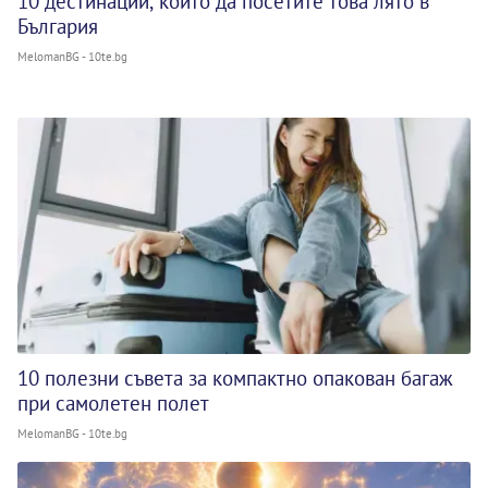
10 дестинации, които да посетите това лято в
България
MelomanBG - 10te.bg
10 полезни съвета за компактно опакован багаж
при самолетен полет
MelomanBG - 10te.bg