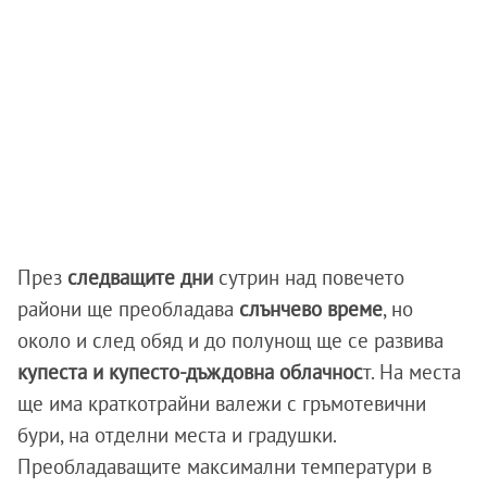
През
следващите дни
сутрин над повечето
райони ще преобладава
слънчево време
, но
около и след обяд и до полунощ ще се развива
купеста и купесто-дъждовна облачнос
т. На места
ще има краткотрайни валежи с гръмотевични
бури, на отделни места и градушки.
Преобладаващите максимални температури в