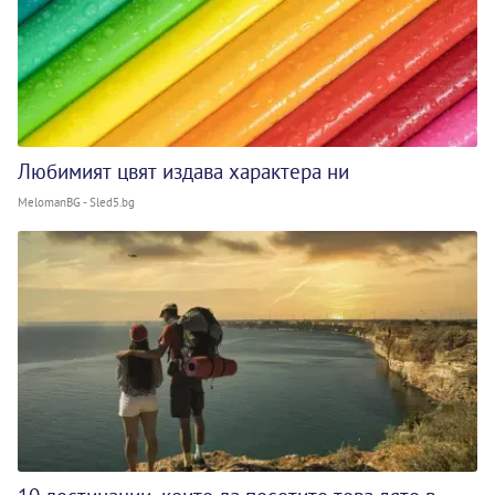
Любимият цвят издава характера ни
MelomanBG - Sled5.bg