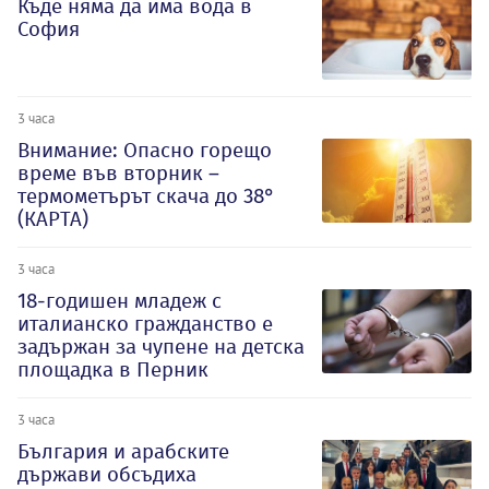
Къде няма да има вода в
София
3 часа
Внимание: Опасно горещо
време във вторник –
термометърът скача до 38°
(КАРТА)
3 часа
18-годишен младеж с
италианско гражданство е
задържан за чупене на детска
площадка в Перник
3 часа
България и арабските
държави обсъдиха