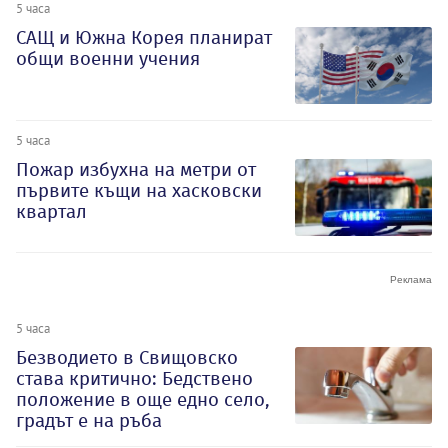
5 часа
САЩ и Южна Корея планират
общи военни учения
5 часа
Пожар избухна на метри от
първите къщи на хасковски
квартал
5 часа
Безводието в Свищовско
става критично: Бедствено
положение в още едно село,
градът е на ръба