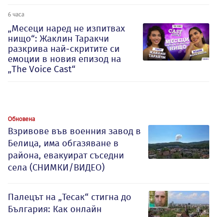
6 часа
„Месеци наред не изпитвах
нищо“: Жаклин Таракчи
разкрива най-скритите си
емоции в новия епизод на
„The Voice Cast“
Обновена
Взривове във военния завод в
Белица, има обгазяване в
района, евакуират съседни
села (СНИМКИ/ВИДЕО)
Палецът на „Тесак“ стигна до
България: Как онлайн