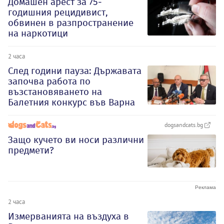
Домашен арест за 75-
годишния рецидивист,
обвинен в разпространение
на наркотици
2 часа
След години пауза: Държавата
започва работа по
възстановяването на
Балетния конкурс във Варна
dogsandcats.bg
Защо кучето ви носи различни
предмети?
2 часа
Измерванията на въздуха в