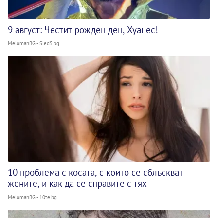
9 август: Честит рожден ден, Хуанес!
MelomanBG - Sled5.bg
10 проблема с косата, с които се сблъскват
жените, и как да се справите с тях
MelomanBG - 10te.bg