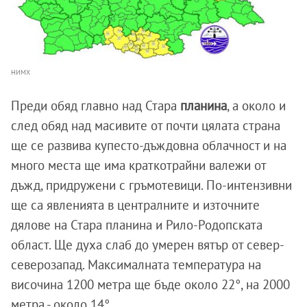
НИМХ
Преди обяд главно над Стара
планина
, а около и
след обяд над масивите от почти цялата страна
ще се развива купесто-дъждовна облачност и на
много места ще има краткотрайни валежи от
дъжд, придружени с гръмотевици. По-интензивни
ще са явленията в централните и източните
дялове на Стара планина и Рило-Родопската
област. Ще духа слаб до умерен вятър от север-
северозапад. Максималната температура на
височина 1200 метра ще бъде около 22°, на 2000
метра - около 14°.