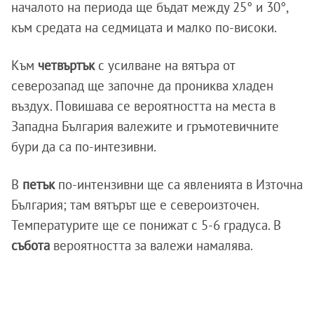
началото на периода ще бъдат между 25° и 30°,
към средата на седмицата и малко по-високи.
Към
четвъртък
с усилване на вятъра от
северозапад ще започне да прониква хладен
въздух. Повишава се вероятността на места в
Западна България валежите и гръмотевичните
бури да са по-интезивни.
В
петък
по-интензивни ще са явленията в Източна
България; там вятърът ще е североизточен.
Температурите ще се понижат с 5-6 градуса. В
събота
вероятността за валежи намалява.