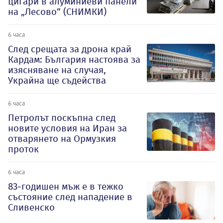
цигари в алуминиеви панели
на „Лесово“ (СНИМКИ)
6 часа
След срещата за дрона край
Кардам: България настоява за
изясняване на случая,
Украйна ще съдейства
6 часа
Петролът поскъпна след
новите условия на Иран за
отварянето на Ормузкия
проток
6 часа
83-годишен мъж е в тежко
състояние след нападение в
Сливенско