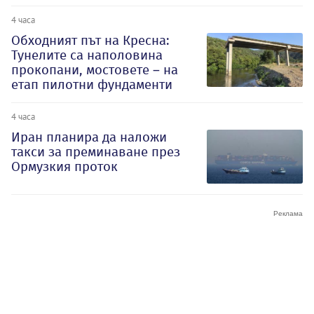
4 часа
Обходният път на Кресна:
Тунелите са наполовина
прокопани, мостовете – на
етап пилотни фундаменти
4 часа
Иран планира да наложи
такси за преминаване през
Ормузкия проток