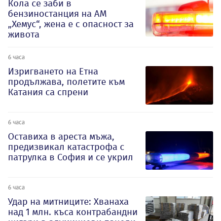
Кола се заби в
бензиностанция на АМ
„Хемус“, жена е с опасност за
живота
6 часа
Изригването на Етна
продължава, полетите към
Катания са спрени
6 часа
Оставиха в ареста мъжа,
предизвикал катастрофа с
патрулка в София и се укрил
6 часа
Удар на митниците: Хванаха
над 1 млн. къса контрабандни