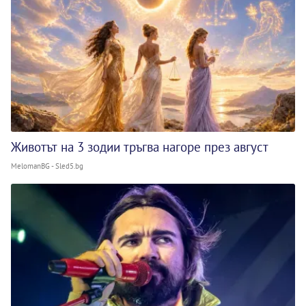
Животът на 3 зодии тръгва нагоре през август
MelomanBG - Sled5.bg