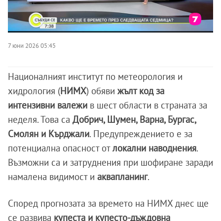
7 юни 2026 05:45
Националният институт по метеорология и
хидрология (
НИМХ
) обяви
жълт код за
интензивни валежи
в шест области в страната за
неделя. Това са
Добрич, Шумен, Варна, Бургас,
Смолян и Кърджали
. Предупреждението е за
потенциална опасност от
локални наводнения
.
Възможни са и затруднения при шофиране заради
намалена видимост и
аквапланинг
.
Според прогнозата за времето на НИМХ днес ще
се развива
купеста и купесто-дъждовна