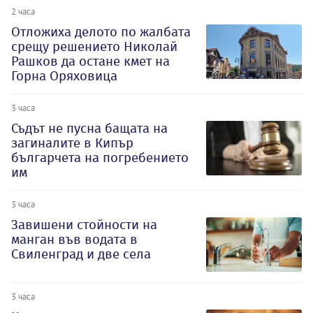
2 часа
Отложиха делото по жалбата
срещу решението Николай
Рашков да остане кмет на
Горна Оряховица
3 часа
Съдът не пусна бащата на
загиналите в Кипър
българчета на погребението
им
3 часа
Завишени стойности на
манган във водата в
Свиленград и две села
3 часа