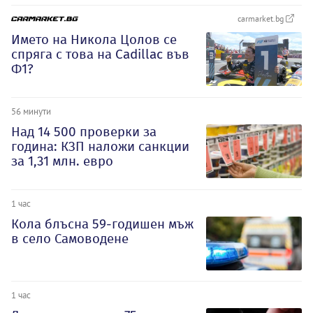
carmarket.bg
Името на Никола Цолов се
спряга с това на Cadillac във
Ф1?
56 минути
Над 14 500 проверки за
година: КЗП наложи санкции
за 1,31 млн. евро
1 час
Кола блъсна 59-годишен мъж
в село Самоводене
1 час