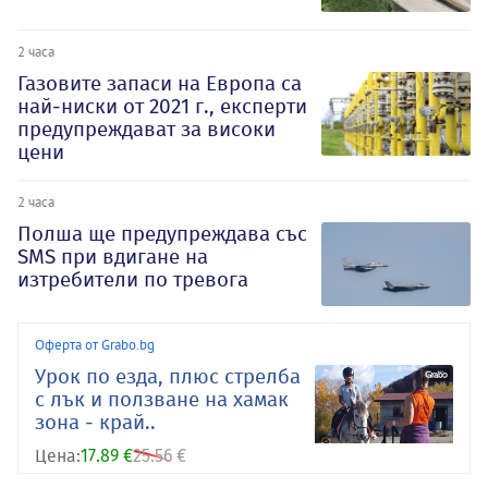
2 часа
Газовите запаси на Европа са
най-ниски от 2021 г., експерти
предупреждават за високи
цени
2 часа
Полша ще предупреждава със
SMS при вдигане на
изтребители по тревога
Оферта от Grabo.bg
Урок по езда, плюс стрелба
с лък и ползване на хамак
зона - край..
Цена:
17.89 €
25.56 €