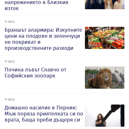
напрежението в Близкия
изток
4 часа
Браншът алармира: Изкупните
цени на плодове и зеленчуци
не покриват и
производствените разходи
4 часа
Почина лъвът Славчо от
Софийския зоопарк
4 часа
Домашно насилие в Перник:
Мъж поряза приятелката си по
врата, баща преби дъщеря си