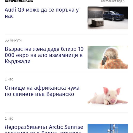
carmarket.bg
Audi Q9 може да се поръча у
нас
33 минути
Възрастна жена даде близо 10
000 евро на ало измамници в
Кърджали
1 час
Огнище на африканска чума
по свинете във Варнанско
1 час
Ледоразбивачът Arctic Sunrise