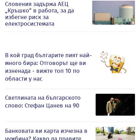
Словения задържа АЕЦ
„Кръшко“ в работа, за да
избегне риск за
електросистемата
В кой град българите пият най-
много бира: Отговорът ще ви
изненада - вижте топ 10 по
области у нас
Светлината на българското
слово: Стефан Цанев на 90
Банковата ви карта изчезна в
чужбина? Какво да правите