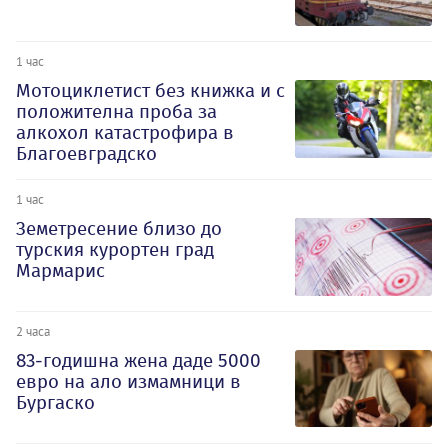
1 час
Мотоциклетист без книжка и с
положителна проба за
алкохол катастрофира в
Благоевградско
1 час
Земетресение близо до
турския курортен град
Мармарис
2 часа
83-годишна жена даде 5000
евро на ало измамници в
Бургаско