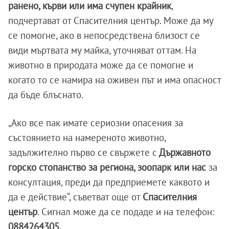
ранено, кърви или има счупен крайник
,
подчертават от Спасителния център. Може да му
се помогне, ако в непосредствена близост се
види мъртвата му майка, уточняват оттам. На
животно в природата може да се помогне и
когато то се намира на оживен път и има опасност
да бъде блъснато.
„Ако все пак имате сериозни опасения за
състоянието на намереното животно,
задължително първо се свържете с
Държавното
горско стопанство за региона, зоопарк или нас
за
консултация, преди да предприемете каквото и
да е действие“, съветват още от
Спасителния
център
. Сигнал може да се подаде и на телефон:
0884264305.