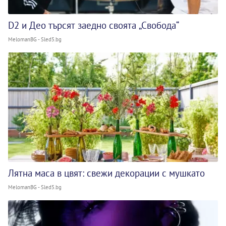
D2 и Део търсят заедно своята „Свобода“
MelomanBG - Sled5.bg
Лятна маса в цвят: свежи декорации с мушкато
MelomanBG - Sled5.bg