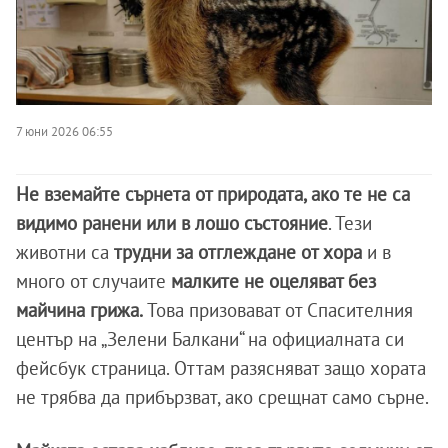
7 юни 2026 06:55
Не вземайте сърнета от природата, ако те не са
видимо ранени или в лошо състояние
. Тези
животни са
трудни за отглеждане от хора
и в
много от случаите
малките не оцеляват без
майчина грижа.
Това призовават от Спасителния
център на „Зелени Балкани“ на официалната си
фейсбук страница. Оттам разясняват защо хората
не трябва да прибързват, ако срещнат само сърне.