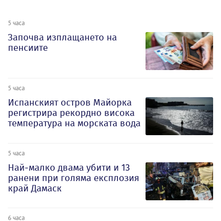
5 часа
Започва изплащането на
пенсиите
5 часа
Испанският остров Майорка
регистрира рекордно висока
температура на морската вода
5 часа
Най-малко двама убити и 13
ранени при голяма експлозия
край Дамаск
6 часа