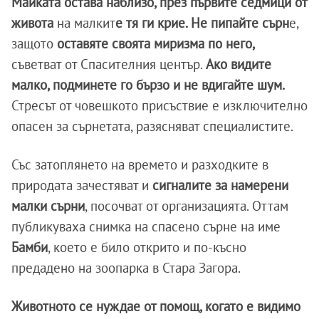
Майката остава наблизо, през първите седмици от
живота
на малкит
е тя ги крие. Не пипайте сърн
е,
защото
оставяте своята миризма по него,
съветват от Спасителния център.
Ако видите
малко, подминете го бързо и не вдигайте шум.
Стресът от човешкото присъствие е изключително
опасен за сърнетата, разясняват специалистите.
Със затоплянето на времето и разходките в
природата зачестяват и
сигналите за намерени
малки сърни
, посочват от организацията. Оттам
публикуваха снимка на спасено сърне на име
Бамби
, което е било открито и по-късно
предадено на зоопарка в Стара Загора.
Животното се нуждае от помощ, когато е видимо