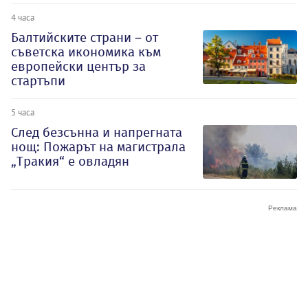
4 часа
Балтийските страни – от
съветска икономика към
европейски център за
стартъпи
5 часа
След безсънна и напрегната
нощ: Пожарът на магистрала
„Тракия“ е овладян