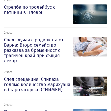
Стрелба по тролейбус с
пътници в Плевен
2 часа
След случая с родилката от
Варна: Второ семейство
разказва за бременност с
трагичен край при същия
лекар
2 часа
След спецакция: Спипаха
голямо количество марихуана
в Старозагорско (СНИМКИ)
2 часа