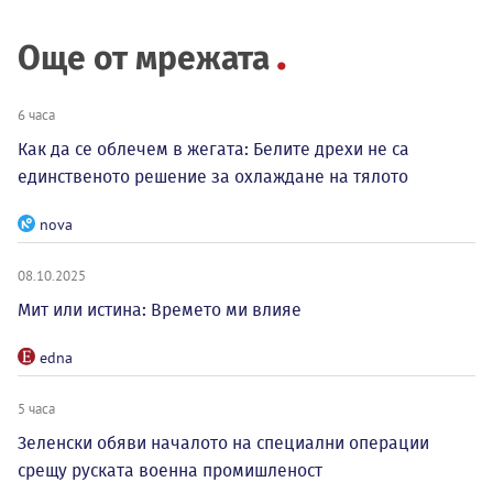
Още от мрежата
6 часа
Как да се облечем в жегата: Белите дрехи не са
единственото решение за охлаждане на тялото
nova
08.10.2025
Мит или истина: Времето ми влияе
edna
5 часа
Зеленски обяви началото на специални операции
срещу руската военна промишленост