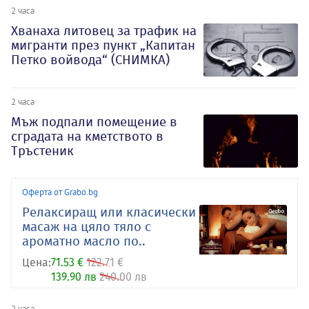
2 часа
Хванаха литовец за трафик на
мигранти през пункт „Капитан
Петко войвода“ (СНИМКА)
2 часа
Мъж подпали помещение в
сградата на кметството в
Тръстеник
Оферта от Grabo.bg
Релаксиращ или класически
масаж на цяло тяло с
ароматно масло по..
Цена:
71.53 €
122.71 €
139.90 лв
240.00 лв
2 часа