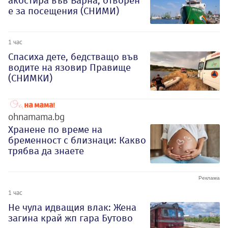
акостира във Варна, отворен
е за посещения (СНИМИ)
1 час
Спасиха дете, бедстващо във
водите на язовир Правище
(СНИМКИ)
ohnamama.bg
Хранене по време на
бременност с близнаци: Какво
трябва да знаете
1 час
Не чула идващия влак: Жена
загина край жп гара Бутово