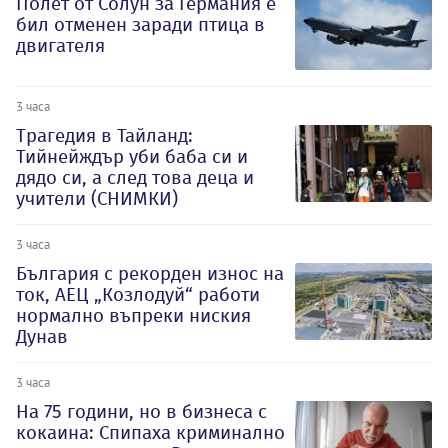
Полет от Солун за Германия е
бил отменен заради птица в
двигателя
3 часа
Трагедия в Тайланд:
Тийнейждър уби баба си и
дядо си, а след това деца и
учители (СНИМКИ)
3 часа
България с рекорден износ на
ток, АЕЦ „Козлодуй“ работи
нормално въпреки ниския
Дунав
3 часа
На 75 години, но в бизнеса с
кокаина: Спипаха криминално