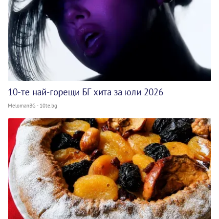
10-те най-горещи БГ хита за юли 2026
MelomanBG - 10te.bg