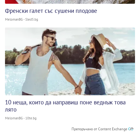
Френски галет със сушени плодове
MelomanBG - Sled5.bg
10 неща, които да направиш поне веднъж това
лято
MelomanBG - 10te.bg
Препоръчано от Content Exchange