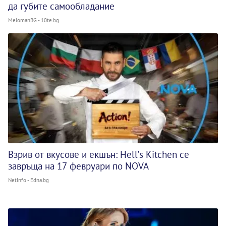
да губите самообладание
MelomanBG - 10te.bg
Взрив от вкусове и екшън: Hell’s Kitchen се
завръща на 17 февруари по NOVA
NetInfo - Edna.bg