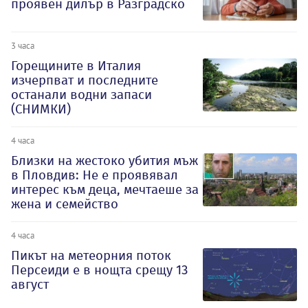
проявен дилър в Разградско
3 часа
Горещините в Италия
изчерпват и последните
останали водни запаси
(СНИМКИ)
4 часа
Близки на жестоко убития мъж
в Пловдив: Не е проявявал
интерес към деца, мечтаеше за
жена и семейство
4 часа
Пикът на метеорния поток
Персеиди е в нощта срещу 13
август