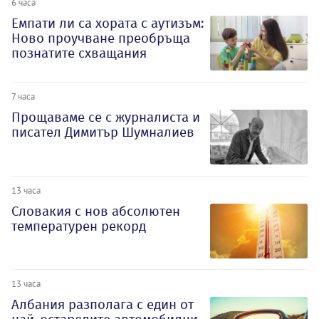
6 часа
Емпати ли са хората с аутизъм:
Ново проучване преобръща
познатите схващания
7 часа
Прощаваме се с журналиста и
писател Димитър Шумналиев
13 часа
Словакия с нов абсолютен
температурен рекорд
13 часа
Албания разполага с един от