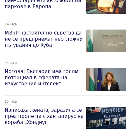
най-остарелите автомобилни
паркове в Европа
14 часа
МВнР настоятелно съветва да
не се предприемат неотложни
пътувания до Куба
14 часа
Йотова: България има голям
потенциал в сферата на
изкуствения интелект
15 часа
Изписаха жената, заразила се
през пролетта с хантавирус на
кораба „Хондиус“