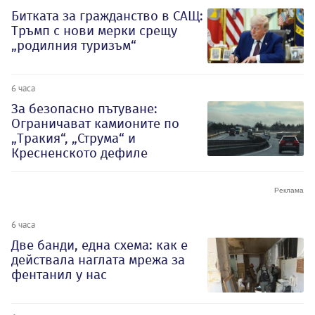
Битката за гражданство в САЩ:
Тръмп с нови мерки срещу
„родилния туризъм“
6 часа
За безопасно пътуване:
Ограничават камионите по
„Тракия“, „Струма“ и
Кресненското дефиле
6 часа
Две банди, една схема: как е
действала наглата мрежа за
фентанил у нас