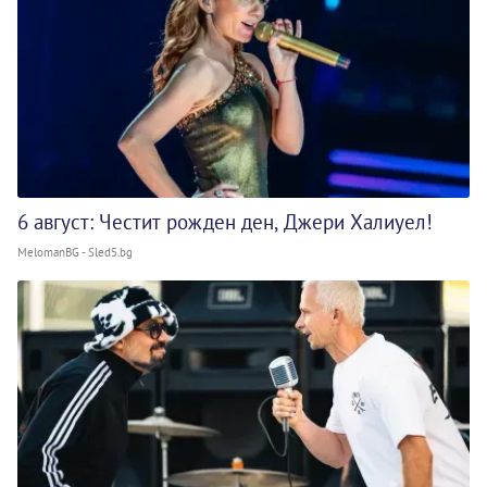
6 август: Честит рожден ден, Джери Халиуел!
MelomanBG - Sled5.bg