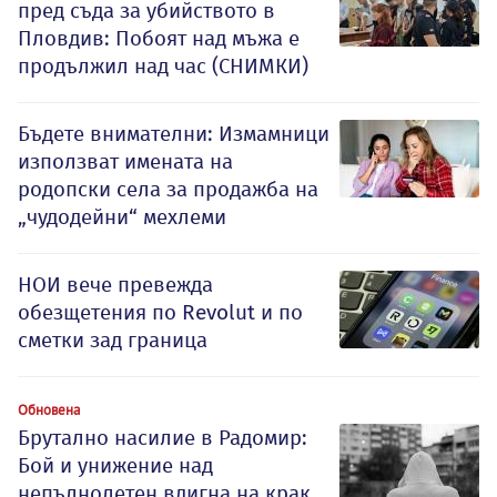
пред съда за убийството в
Пловдив: Побоят над мъжа е
продължил над час (СНИМКИ)
Бъдете внимателни: Измамници
използват имената на
родопски села за продажба на
„чудодейни“ мехлеми
НОИ вече превежда
обезщетения по Revolut и по
сметки зад граница
Обновена
Брутално насилие в Радомир:
Бой и унижение над
непълнолетен вдигна на крак