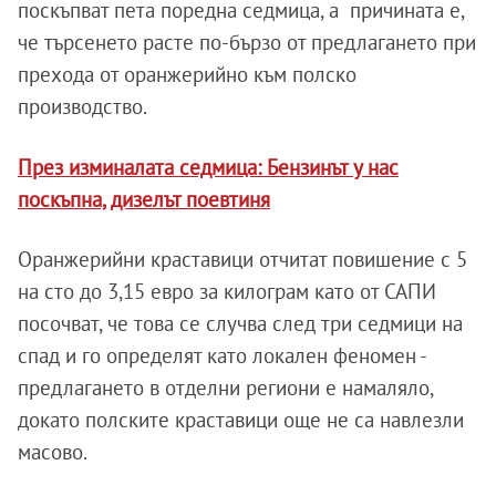
поскъпват пета поредна седмица, а причината е,
че търсенето расте по-бързо от предлагането при
прехода от оранжерийно към полско
производство.
През изминалата седмица: Бензинът у нас
поскъпна, дизелът поевтиня
Оранжерийни краставици отчитат повишение с 5
на сто до 3,15 евро за килограм като от САПИ
посочват, че това се случва след три седмици на
спад и го определят като локален феномен -
предлагането в отделни региони е намаляло,
докато полските краставици още не са навлезли
масово.