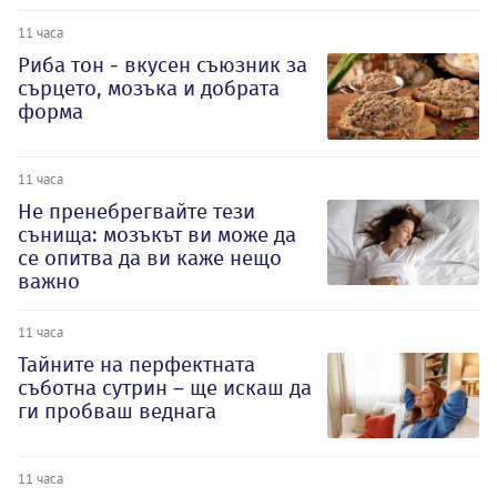
11 часа
Риба тон - вкусен съюзник за
сърцето, мозъка и добрата
форма
11 часа
Не пренебрегвайте тези
сънища: мозъкът ви може да
се опитва да ви каже нещо
важно
11 часа
Тайните на перфектната
съботна сутрин – ще искаш да
ги пробваш веднага
11 часа