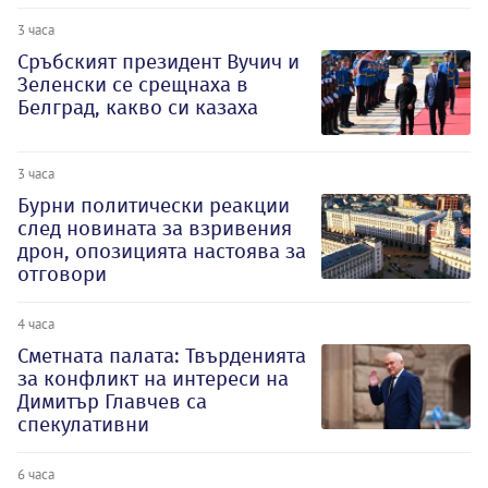
3 часа
Сръбският президент Вучич и
Зеленски се срещнаха в
Белград, какво си казаха
3 часа
Бурни политически реакции
след новината за взривения
дрон, опозицията настоява за
отговори
4 часа
Сметната палата: Твърденията
за конфликт на интереси на
Димитър Главчев са
спекулативни
6 часа