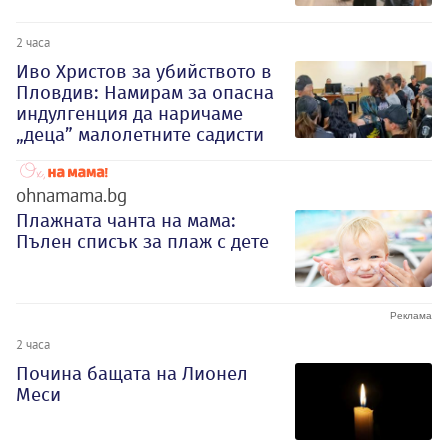
2 часа
Иво Христов за убийството в
Пловдив: Намирам за опасна
индулгенция да наричаме
„деца” малолетните садисти
ohnamama.bg
Плажната чанта на мама:
Пълен списък за плаж с дете
2 часа
Почина бащата на Лионел
Меси