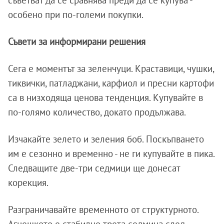
особено при по-големи покупки.
Съвети за информирани решения
Сега е моментът за зеленчуци. Краставици, чушки,
тиквички, патладжани, карфиол и пресни картофи
са в низходяща ценова тенденция. Купувайте в
по-голямо количество, докато продължава.
Изчакайте зелето и зеления боб. Поскъпването
им е сезонно и временно - не ги купувайте в пика.
Следващите две-три седмици ще донесат
корекция.
Разграничавайте временното от структурното.
Агнешкото е стабилно трета седмица след