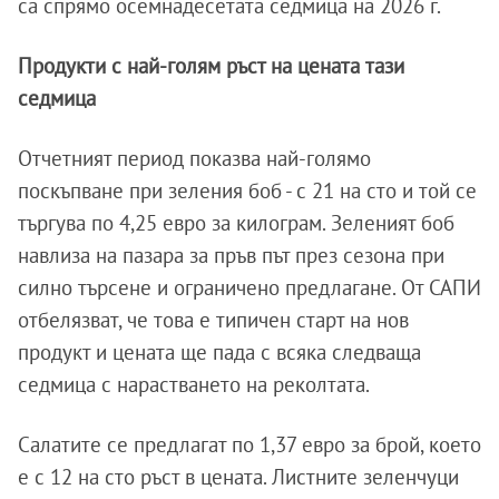
са спрямо осемнадесетата седмица на 2026 г.
Продукти с най-голям ръст на цената тази
седмица
Отчетният период показва най-голямо
поскъпване при зеления боб - с 21 на сто и той се
търгува по 4,25 евро за килограм. Зеленият боб
навлиза на пазара за пръв път през сезона при
силно търсене и ограничено предлагане. От САПИ
отбелязват, че това е типичен старт на нов
продукт и цената ще пада с всяка следваща
седмица с нарастването на реколтата.
Салатите се предлагат по 1,37 евро за брой, което
е с 12 на сто ръст в цената. Листните зеленчуци