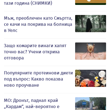
тази година (СНИМКИ)
Мъж, преоблечен като Смъртта,
се качи на покрива на болница
в Уелс
Защо комарите винаги хапят
точно вас? Учени откриха
отговора
Популярните протеинови диети
под въпрос: Какво показва
ново проучване
МО: Дронът, паднал край
„Кардам“, най-вероятно е