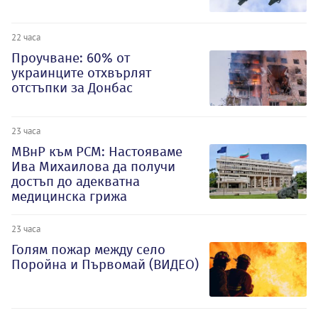
22 часа
Проучване: 60% от
украинците отхвърлят
отстъпки за Донбас
23 часа
МВнР към РСМ: Настояваме
Ива Михаилова да получи
достъп до адекватна
медицинска грижа
23 часа
Голям пожар между село
Поройна и Първомай (ВИДЕО)