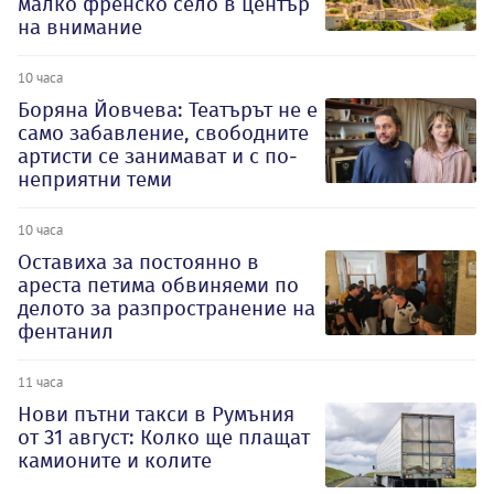
малко френско село в център
на внимание
10 часа
Боряна Йовчева: Театърът не е
само забавление, свободните
артисти се занимават и с по-
неприятни теми
10 часа
Оставиха за постоянно в
ареста петима обвиняеми по
делото за разпространение на
фентанил
11 часа
Нови пътни такси в Румъния
от 31 август: Колко ще плащат
камионите и колите