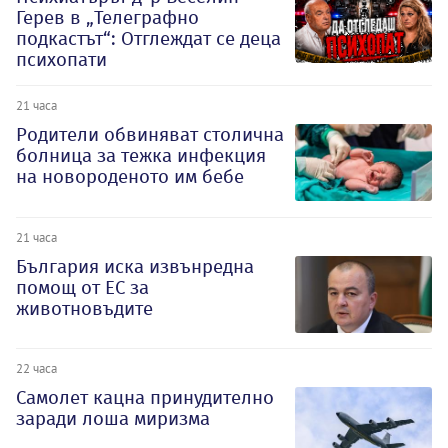
Герев в „Телеграфно
подкастът“: Отглеждат се деца
психопати
21 часа
Родители обвиняват столична
болница за тежка инфекция
на новороденото им бебе
21 часа
България иска извънредна
помощ от ЕС за
животновъдите
22 часа
Самолет кацна принудително
заради лоша миризма