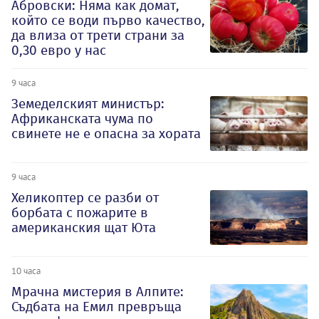
Абровски: Няма как домат,
който се води първо качество,
да влиза от трети страни за
0,30 евро у нас
9 часа
Земеделският министър:
Африканската чума по
свинете не е опасна за хората
9 часа
Хеликоптер се разби от
борбата с пожарите в
американския щат Юта
10 часа
Мрачна мистерия в Алпите:
Съдбата на Емил превръща