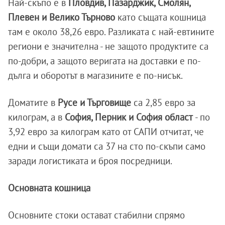
Най-скъпо е в
Пловдив, Пазарджик, Смолян,
Плевен и Велико Търново
като същата кошница
там е около 38,26 евро. Разликата с най-евтините
региони е значителна - не защото продуктите са
по-добри, а защото веригата на доставки е по-
дълга и оборотът в магазините е по-нисък.
Доматите в
Русе и Търговище
са 2,85 евро за
килограм, а в
София, Перник и София област
- по
3,92 евро за килограм като от САПИ отчитат, че
едни и същи домати са 37 на сто по-скъпи само
заради логистиката и броя посредници.
Основната кошница
Основните стоки остават стабилни спрямо