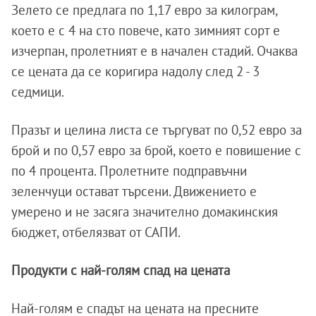
Зелето се предлага по 1,17 евро за килограм,
което е с 4 на сто повече, като зимният сорт е
изчерпан, пролетният е в начален стадий. Очаква
се цената да се коригира надолу след 2 - 3
седмици.
Празът и целина листа се търгуват по 0,52 евро за
брой и по 0,57 евро за брой, което е повишение с
по 4 процента. Пролетните подправъчни
зеленчуци остават търсени. Движението е
умерено и не засяга значително домакинския
бюджет, отбелязват от САПИ.
Продукти с най-голям спад на цената
Най-голям е спадът на цената на пресните