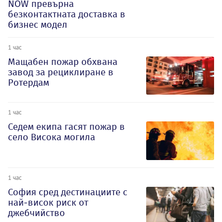
NOW превърна
безконтактната доставка в
бизнес модел
1 час
Мащабен пожар обхвана
завод за рециклиране в
Ротердам
1 час
Седем екипа гасят пожар в
село Висока могила
1 час
София сред дестинациите с
най-висок риск от
джебчийство