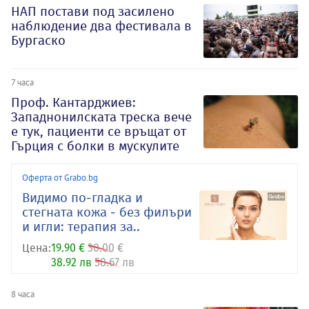
НАП постави под засилено
наблюдение два фестивала в
Бургаско
7 часа
Проф. Кантарджиев:
Западнонилската треска вече
е тук, пациенти се връщат от
Гърция с болки в мускулите
Оферта от Grabo.bg
Видимо по-гладка и
стегната кожа - без филъри
и игли: терапия за..
Цена:
19.90 €
30.00 €
38.92 лв
58.67 лв
8 часа