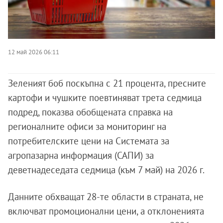
12 май 2026 06:11
Зеленият боб поскъпна с 21 процента, пресните
картофи и чушките поевтиняват трета седмица
подред, показва обобщената справка на
регионалните офиси за мониторинг на
потребителските цени на Системата за
агропазарна информация (САПИ) за
деветнадеседата седмица (към 7 май) на 2026 г.
Данните обхващат 28-те области в страната, не
включват промоционални цени, а отклоненията