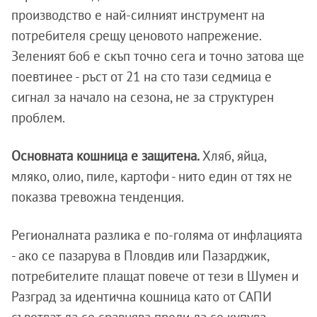
производство е най-силният инструмент на
потребителя срещу ценовото напрежение.
Зеленият боб е скъп точно сега и точно затова ще
поевтинее - ръст от 21 на сто тази седмица е
сигнал за начало на сезона, не за структурен
проблем.
Основната кошница е защитена.
Хляб, яйца,
мляко, олио, пиле, картофи - нито един от тях не
показва тревожна тенденция.
Регионалната разлика е по-голяма от инфлацията
- ако се пазарува в Пловдив или Пазарджик,
потребителите плащат повече от тези в Шумен и
Разград за идентична кошница като от САПИ
съветват да се сравнява преди да се купува -