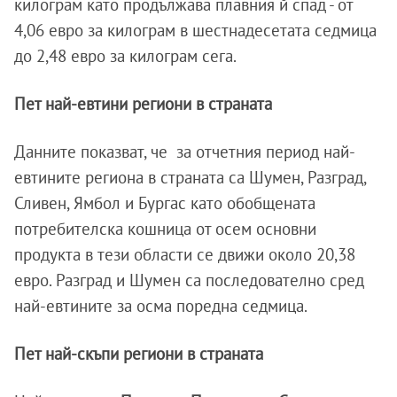
килограм като продължава плавния й спад - от
4,06 евро за килограм в шестнадесетата седмица
до 2,48 евро за килограм сега.
Пет най-евтини региони в страната
Данните показват, че за отчетния период най-
евтините региона в страната са Шумен, Разград,
Сливен, Ямбол и Бургас като обобщената
потребителска кошница от осем основни
продукта в тези области се движи около 20,38
евро. Разград и Шумен са последователно сред
най-евтините за осма поредна седмица.
Пет най-скъпи региони в страната