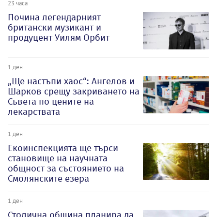
23 часа
Почина легендарният
британски музикант и
продуцент Уилям Орбит
1 ден
„Ще настъпи хаос“: Ангелов и
Шарков срещу закриването на
Съвета по цените на
лекарствата
1 ден
Екоинспекцията ще търси
становище на научната
общност за състоянието на
Смолянските езера
1 ден
Столична община планира да