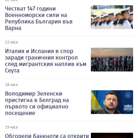
Честват 147 години
Военноморски сили на
Република България във
Варна
12 часа
Италия и Испания в спор
заради граничния контрол
след мигрантския наплив към
Сеута
18 часа
Володимир Зеленски
пристигна в Белград на
първото си официално
посещение
19 часа
Обгорели банкноти са открити