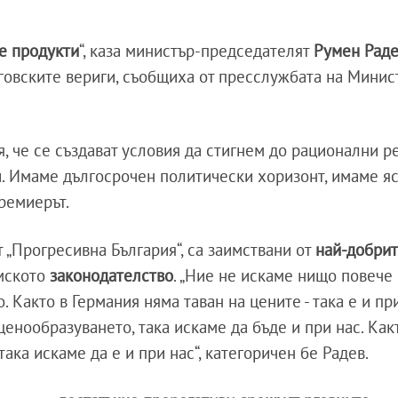
е продукти
“, каза министър-председателят
Румен Рад
говските вериги, съобщиха от пресслужбата на Минис
, че се създават условия да стигнем до рационални р
и. Имаме дългосрочен политически хоризонт, имаме я
премиерът.
 „Прогресивна България“, са заимствани от
най-добри
емското
законодателство
. „Ние не искаме нищо повече 
. Както в Германия няма таван на цените - така е и при
ценообразуването, така искаме да бъде и при нас. Как
ака искаме да е и при нас“, категоричен бе Радев.