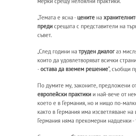
мерки срещу нелоялни практики.
„Темата е ясна -
цените
на
хранителнит
преди
срещата с представители на тър
съвет.
„След години на
труден диалог
аз мисля
които да удовлетворяват всички стран
-
остава да вземем решение
“, съобщи 
По думите му, законите, предложени от
европейски практики
и най-вече от н
което е в Германия, но и нищо по-малко
както в Германия има изсветляване на 
Германия няма прекомерни надценки - т