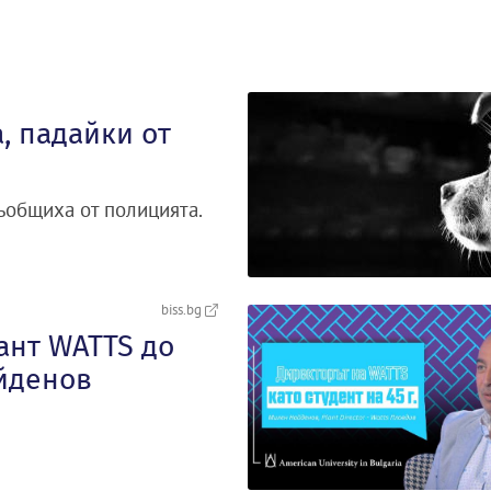
, падайки от
съобщиха от полицията.
biss.bg
ант WATTS до
айденов