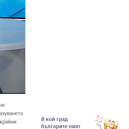
че
разуването
В кой град
-крайни
българите пият