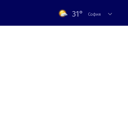
31°
София