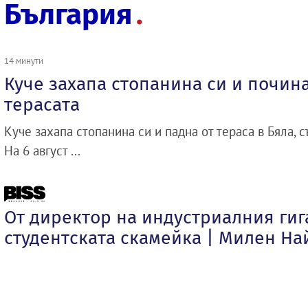
България
14 минути
Куче захапа стопанина си и почина
терасата
Куче захапа стопанина си и падна от тераса в Бяла, 
На 6 август ...
От директор на индустриалния гиг
студентската скамейка | Милен Н