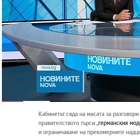
Кабинетът сяда на масата за разговори
правителството търси „
германския мод
и ограничаване на прекомерните надце