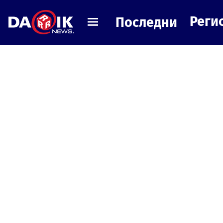
Реги
Последни