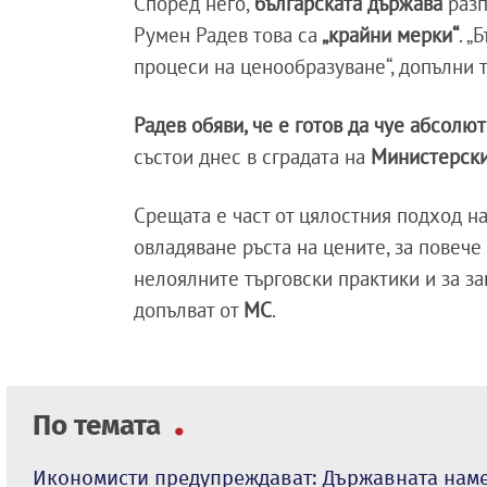
Според него,
българската държава
разп
Румен Радев това са
„крайни мерки“
. 
процеси на ценообразуване“, допълни т
Радев обяви, че е готов да чуе абсол
състои днес в сградата на
Министерски
Срещата е част от цялостния подход н
овладяване ръста на цените, за повеч
нелоялните търговски практики и за за
допълват от
МС
.
По темата
Икономисти предупреждават: Държавната наме