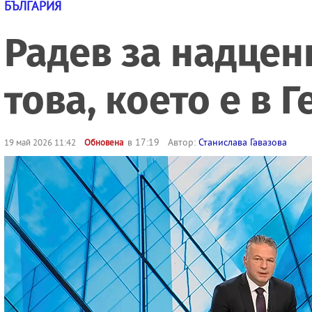
БЪЛГАРИЯ
Радев за надцен
това, което е в 
в 17:19
Автор:
Станислава Гавазова
19 май 2026 11:42
Обновена