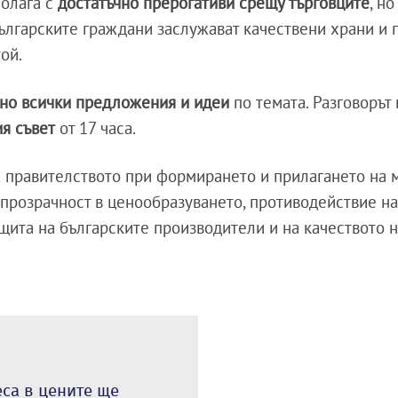
олага с
достатъчно прерогативи срещу търговците
, н
„Българските граждани заслужават качествени храни и
ой.
ютно всички предложения и идеи
по темата. Разговорът
я съвет
от 17 часа.
а правителството при формирането и прилагането на 
е прозрачност в ценообразуването, противодействие н
щита на българските производители и на качеството н
са в цените ще