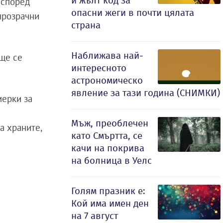
и жълт код за
о според
опасни жеги в почти цялата
 прозрачни
страна
Наближава най-
 ще се
интересното
астрономическо
явление за тази година (СНИМКИ)
мерки за
а
Мъж, преоблечен
а храните,
като Смъртта, се
качи на покрива
на болница в Уелс
Голям празник е:
Кой има имен ден
на 7 август