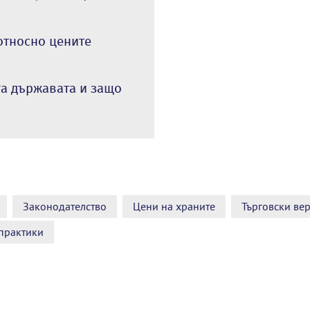
относно цените
га държавата и защо
Законодателство
Цени на храните
Търговски ве
практики