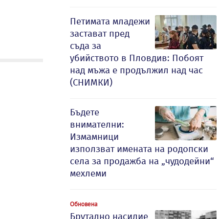
Петимата младежи
застават пред
съда за
убийството в Пловдив: Побоят
над мъжа е продължил над час
(СНИМКИ)
Бъдете
внимателни:
Измамници
използват имената на родопски
села за продажба на „чудодейни“
мехлеми
Обновена
Брутално насилие