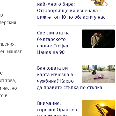
най-много бира:
Отговорът ще ви изненада -
ев
вижте топ 10 по области у нас
терския
Светлината на
българското
ешения,
слово: Стефан
сен мандат
Цанев на 90
Банковата ви
те
карта изчезна в
от това,
чужбина? Какво
да правите стъпка по стъпка
 нас, но
то в
Внимание,
горещо: Оранжев