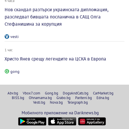
4 часа
Нов скандал разтърси украинската дипломация,
разследват бившата посланичка в САЩ Олга
Стефанишина за корупция
vesti
1 час
Христо Янев срещу легендите на ЦСКА в Европа
gong
Abv.bg
Vbox7.com
Gong.bg
DogsAndCats.bg
CarMarket.bg
BISS.bg
Ohnamama.bg
Grabo.bg
Pariteni.bg
Edna.bg
Vesti.bg
Nova.bg
Telegraph.bg
Мобилното приложение на Dariknews.bg