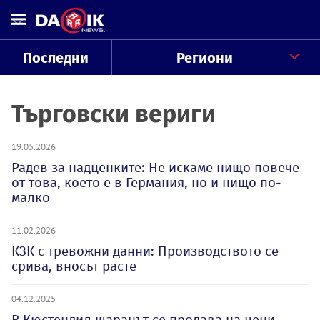
Последни
Региони
Търговски вериги
19.05.2026
Радев за надценките: Не искаме нищо повече
от това, което е в Германия, но и нищо по-
малко
11.02.2026
КЗК с тревожни данни: Производството се
срива, вносът расте
04.12.2025
В Кюстендил шаранът се продава на цени