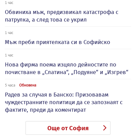
1 час
Обвиниха мъж, предизвикал катастрофа с
патрулка, а след това се укрил
1 час
Мъж преби приятелката си в Софийско
1 час
Нова фирма поема изцяло дейностите по
почистване в „Слатина“, „Подуяне“ и „Изгрев“
5 часа
Обновена
Радев за случая в Банско: Призовавам
чуждестранните политици да се запознаят с
фактите, преди да коментират
Още от София