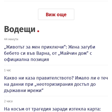
Виж още
Водещи
44 минути
„Животът за мен приключи“: Жена загуби
бебето си във Варна, от „Майчин дом“ с
официална позиция
1 час
Какво ни каза правителството? Имало ли е теч
на данни при „неоторизирания достъп до
държавни мрежи“
2 часа
На косъм от трагедия заради изтекла карта: