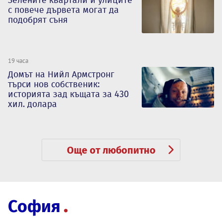
Зелените квартали и улиците
с повече дървета могат да
подобрят съня
19 часа
Домът на Нийл Армстронг
търси нов собственик:
историята зад къщата за 430
хил. долара
Още от любопитно
София