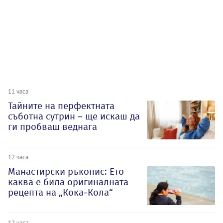
11 часа
Тайните на перфектната
съботна сутрин – ще искаш да
ги пробваш веднага
12 часа
Манастирски ръкопис: Ето
каква е била оригиналната
рецепта на „Кока-Кола“
12 часа