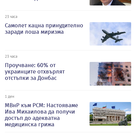
23 часа
Самолет кацна принудително
заради лоша миризма
23 часа
Проучване: 60% от
украинците отхвърлят
отстъпки за Донбас
1 ден
МВнР към РСМ: Настояваме
Ива Михаилова да получи
достъп до адекватна
медицинска грижа