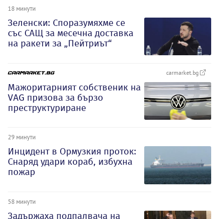
18 минути
Зеленски: Споразумяхме се
със САЩ за месечна доставка
на ракети за „Пейтриът“
carmarket.bg
Мажоритарният собственик на
VAG призова за бързо
преструктуриране
29 минути
Инцидент в Ормузкия проток:
Снаряд удари кораб, избухна
пожар
58 минути
Задържаха подпалвача на