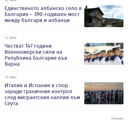
Единственото албанско село в
България – 390-годишен мост
между българи и албанци
12 часа
Честват 147 години
Военноморски сили на
Република България във
Варна
13 часа
Италия и Испания в спор
заради граничния контрол
след мигрантския наплив към
Сеута