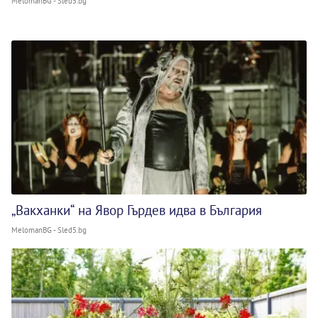
MelomanBG - Sled5.bg
„Вакханки“ на Явор Гърдев идва в България
MelomanBG - Sled5.bg