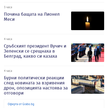
3 часа
Почина бащата на Лионел
Меси
4 часа
Сръбският президент Вучич и
Зеленски се срещнаха в
Белград, какво си казаха
4 часа
Бурни политически реакции
след новината за взривения
дрон, опозицията настоява за
отговори
Оферта от Grabo.bg