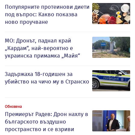
Популярните протеинови диети
под въпрос: Какво показва
ново проучване
МО: Дронът, паднал край
„Кардам“, най-вероятно е
украинска примамка „Майя“
Задържаха 18-годишен за
убийство на чичо му в Странско
Обновена
Премиерът Радев: Дрон нахлу в
българското въздушно
пространство и се взриви