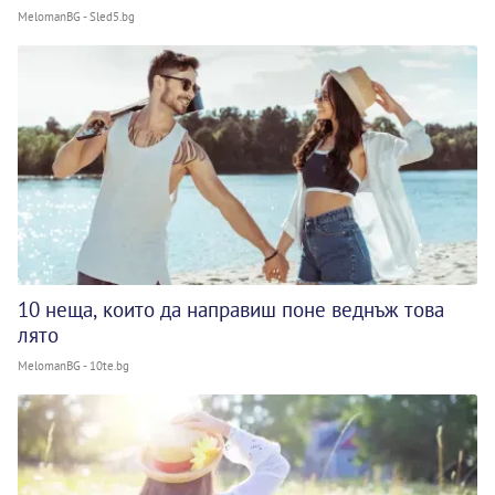
MelomanBG - Sled5.bg
10 неща, които да направиш поне веднъж това
лято
MelomanBG - 10te.bg