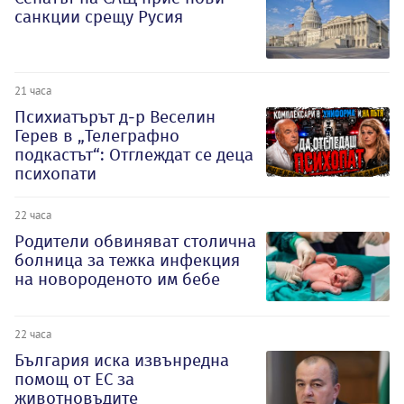
санкции срещу Русия
21 часа
Психиатърът д-р Веселин
Герев в „Телеграфно
подкастът“: Отглеждат се деца
психопати
22 часа
Родители обвиняват столична
болница за тежка инфекция
на новороденото им бебе
22 часа
България иска извънредна
помощ от ЕС за
животновъдите