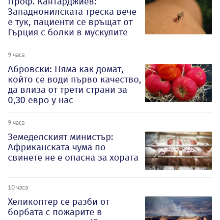
Проф. Кантарджиев:
Западнонилската треска вече
е тук, пациенти се връщат от
Гърция с болки в мускулите
9 часа
Абровски: Няма как домат,
който се води първо качество,
да влиза от трети страни за
0,30 евро у нас
9 часа
Земеделският министър:
Африканската чума по
свинете не е опасна за хората
10 часа
Хеликоптер се разби от
борбата с пожарите в