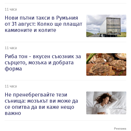
11 часа
Нови пътни такси в Румъния
от 31 август: Колко ще плащат
камионите и колите
11 часа
Риба тон - вкусен съюзник за
сърцето, мозъка и добрата
форма
11 часа
Не пренебрегвайте тези
сънища: мозъкът ви може да
се опитва да ви каже нещо
важно