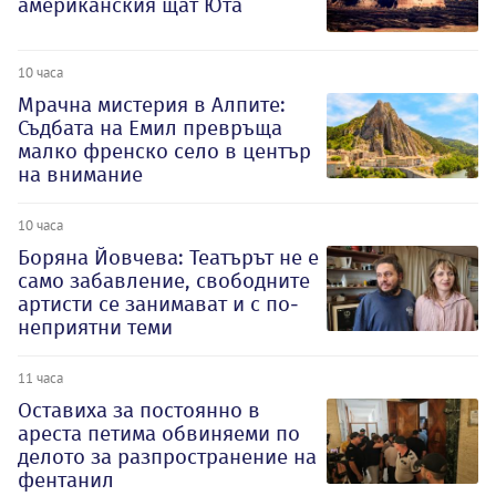
американския щат Юта
10 часа
Мрачна мистерия в Алпите:
Съдбата на Емил превръща
малко френско село в център
на внимание
10 часа
Боряна Йовчева: Театърът не е
само забавление, свободните
артисти се занимават и с по-
неприятни теми
11 часа
Оставиха за постоянно в
ареста петима обвиняеми по
делото за разпространение на
фентанил