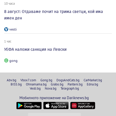
10 часа
8 август: Отдаваме почит на трима светци, кой има
имен ден
vesti
1 час
УЕФА наложи санкция на Левски
gong
Abv.bg
Vbox7.com
Gong.bg
DogsAndCats.bg
CarMarket.bg
BISS.bg
Ohnamama.bg
Grabo.bg
Pariteni.bg
Edna.bg
Vesti.bg
Nova.bg
Telegraph.bg
Мобилното приложение на Dariknews.bg