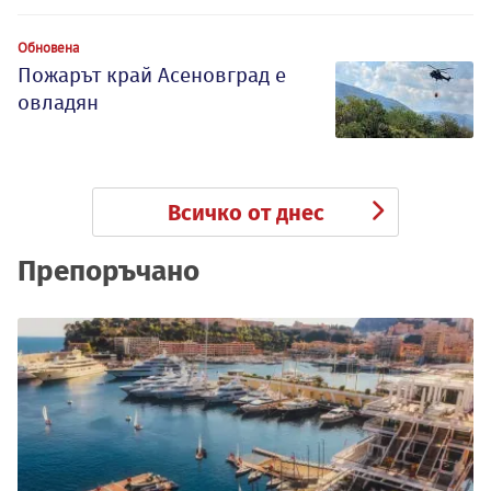
Обновена
Пожарът край Асеновград е
овладян
Всичко от днес
Препоръчано