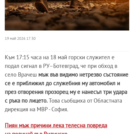
19 май 2026 17:30
Към 17:15 часа на 18 май горски служител е
подал сигнал в РУ–Ботевград, че при обход в
село Врачеш
мъж във видимо нетрезво състояние
се е приближил до служебния му автомобил и
през отворения прозорец му е нанесъл три удара
с ръка по лицето.
Това съобщиха от Областната
дирекция на МВР - София.
Пиян мъж причини лека телесна повреда
на полицай във Видинско