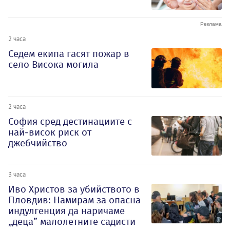
2 часа
Седем екипа гасят пожар в
село Висока могила
2 часа
София сред дестинациите с
най-висок риск от
джебчийство
3 часа
Иво Христов за убийството в
Пловдив: Намирам за опасна
индулгенция да наричаме
„деца” малолетните садисти