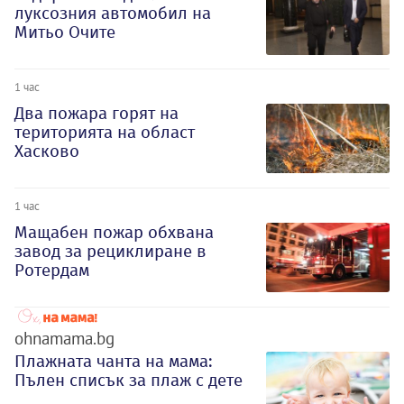
луксозния автомобил на
Митьо Очите
1 час
Два пожара горят на
територията на област
Хасково
1 час
Мащабен пожар обхвана
завод за рециклиране в
Ротердам
ohnamama.bg
Плажната чанта на мама:
Пълен списък за плаж с дете