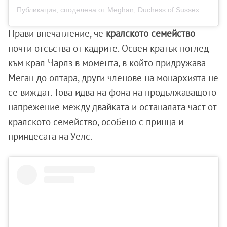
Публикация, споделена от Meghan, Duchess of Sussex (@meghan)
Прави впечатление, че
кралското семейство
почти отсъства от кадрите. Освен кратък поглед
към крал Чарлз в моментa, в който придружава
Меган до олтара, други членове на монархията не
се виждат. Това идва на фона на продължаващото
напрежение между двайката и останалата част от
кралското семейство, особено с принца и
принцесата на Уелс.