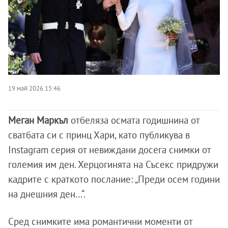
19 май 2026 15:46
Меган Маркъл
отбеляза осмата годишнина от
сватбата си с принц Хари, като публикува в
Instagram серия от невиждани досега снимки от
големия им ден. Херцогинята на Съсекс придружи
кадрите с краткото послание: „Преди осем години
на днешния ден…“.
Сред снимките има романтични моменти от