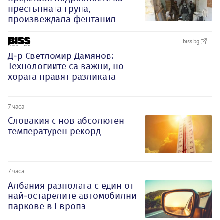
престъпната група,
произвеждала фентанил
biss.bg
Д-р Светломир Дамянов:
Технологиите са важни, но
хората правят разликата
7 часа
Словакия с нов абсолютен
температурен рекорд
7 часа
Албания разполага с един от
най-остарелите автомобилни
паркове в Европа