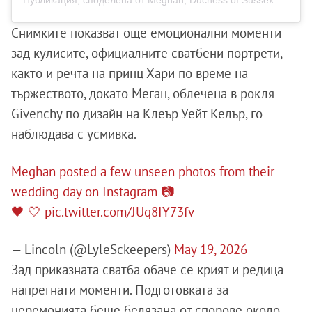
Публикация, споделена от Meghan, Duchess of Sussex (@meghan)
Снимките показват още емоционални моменти
зад кулисите, официалните сватбени портрети,
както и речта на принц Хари по време на
тържеството, докато Меган, облечена в рокля
Givenchy по дизайн на Клеър Уейт Келър, го
наблюдава с усмивка.
Meghan posted a few unseen photos from their
wedding day on Instagram 📷
🖤 🤍
pic.twitter.com/JUq8IY73fv
— Lincoln (@LyleSckeepers)
May 19, 2026
Зад приказната сватба обаче се крият и редица
напрегнати моменти. Подготовката за
церемонията беше белязана от спорове около