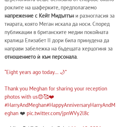
роклите на шаферките, предполагаемо
напрежение с Кейт Мидълтън
и разногласия за
тиарата, която Меган искала да носи. Според
публикации в британските медии покойната
кралица Елизабет II дори била принудена да
направи забележка на бъдещата херцогиня за
отношението ѝ към персонала
.
“Eight years ago today… 🌙”
Thank you Meghan for sharing your reception
photos with us😍🥰❤️
#HarryAndMeghan
#HappyAnniversaryHarryAndM
eghan
❤️
pic.twitter.com/jpnWVy2l8c