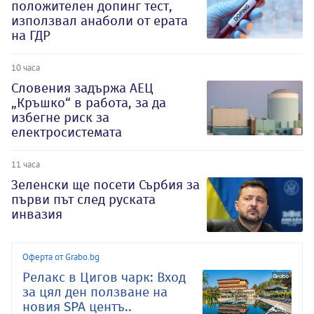
положителен допинг тест,
използвал анаболи от ерата
на ГДР
10 часа
Словения задържа АЕЦ
„Кръшко“ в работа, за да
избегне риск за
електросистемата
11 часа
Зеленски ще посети Сърбия за
първи път след руската
инвазия
Оферта от Grabo.bg
Релакс в Цигов чарк: Вход
за цял ден ползване на
новия SPA центъ..