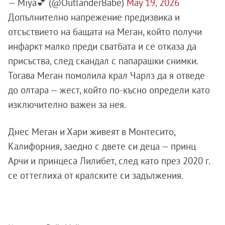
— Miya💕 (@OutlanderBabe)
May 19, 2026
Допълнително напрежение предизвика и
отсъствието на бащата на Меган, който получи
инфаркт малко преди сватбата и се отказа да
присъства, след скандал с папарашки снимки.
Тогава Меган помолила крал Чарлз да я отведе
до олтара — жест, който по-късно определи като
изключително важен за нея.
Днес Меган и Хари живеят в Монтесито,
Калифорния, заедно с двете си деца — принц
Арчи и принцеса Лилибет, след като през 2020 г.
се оттеглиха от кралските си задължения.