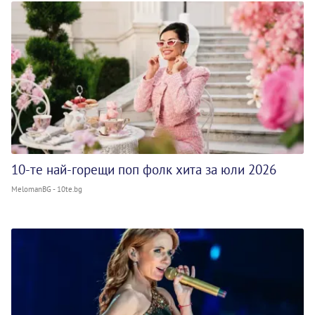
10-те най-горещи поп фолк хита за юли 2026
MelomanBG - 10te.bg