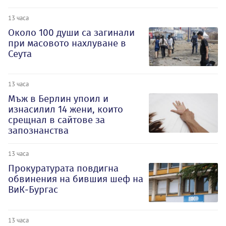
13 часа
Около 100 души са загинали
при масовото нахлуване в
Сеута
13 часа
Мъж в Берлин упоил и
изнасилил 14 жени, които
срещнал в сайтове за
запознанства
13 часа
Прокуратурата повдигна
обвинения на бившия шеф на
ВиК-Бургас
13 часа