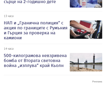
сърце на 2-годишно дете
13 часа
НАП и „Гранична полиция“ с
акция по границите с Румъния
и Гърция за проверка на
камиони
14 часа
500-килограмова невзривена
бомба от Втората световна
война „изплува“ край Кьолн