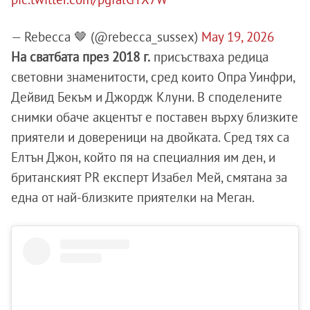
— Rebecca 🤎 (@rebecca_sussex)
May 19, 2026
На сватбата през 2018 г.
присъстваха редица
световни знаменитости, сред които Опра Уинфри,
Дейвид Бекъм и Джордж Клуни. В споделените
снимки обаче акцентът е поставен върху близките
приятели и довереници на двойката. Сред тях са
Елтън Джон, който пя на специалния им ден, и
британският PR експерт Изабел Мей, смятана за
една от най-близките приятелки на Меган.