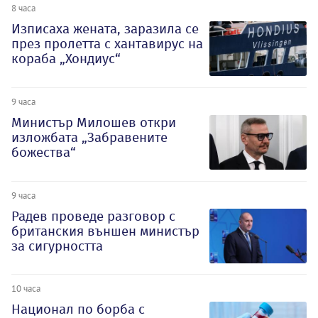
8 часа
Изписаха жената, заразила се
през пролетта с хантавирус на
кораба „Хондиус“
9 часа
Министър Милошев откри
изложбата „Забравените
божества“
9 часа
Радев проведе разговор с
британския външен министър
за сигурността
10 часа
Национал по борба с