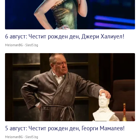
6 август: Честит рожден ден, Джери Халиуел!
MelomanBG - Sled5.bg
5 август: Честит рожден ден, Георги Мамалев!
MelomanBG - Sled5.bg