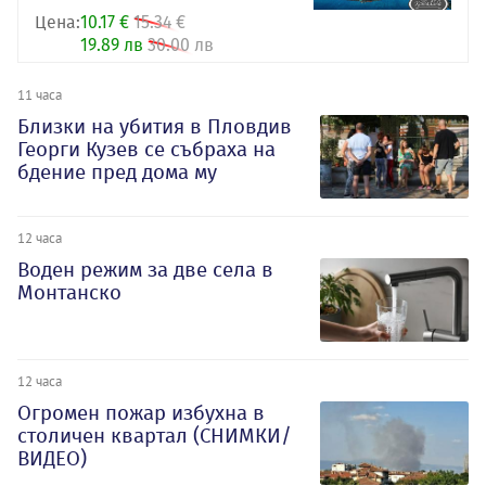
Цена:
10.17 €
15.34 €
19.89 лв
30.00 лв
11 часа
Близки на убития в Пловдив
Георги Кузев се събраха на
бдение пред дома му
12 часа
Воден режим за две села в
Монтанско
12 часа
Огромен пожар избухна в
столичен квартал (СНИМКИ/
ВИДЕО)