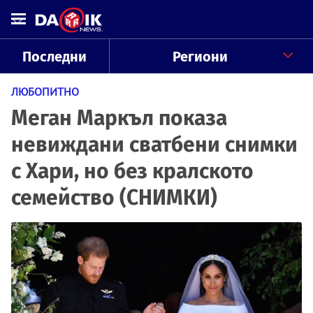
Последни
Региони
ЛЮБОПИТНО
Меган Маркъл показа
невиждани сватбени снимки
с Хари, но без кралското
семейство (СНИМКИ)