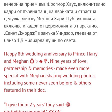
вечерния прием във Фрогмор Хаус, включително
кадри от първия танц на двойката и страстна
целувка между Меган и Хари. Публикацията
включва и кадри от церемонията в параклиса
„Сейнт Джордж“ в замъка Уиндзор, гледана от
близо 1,9 милиарда души по света.
Happy 8th wedding anniversary to Prince Harry
and Meghan 💍✨🔥💐. Nine years of love,
partnership & memories - made even more
special with Meghan sharing wedding photos,
including some never seen before & others
featured in their doc.
“I give them 2 years” they said 😂
pic.twitter.com/pgfalGYX7W