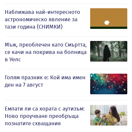
Наближава най-интересното
астрономическо явление за
тази година (СНИМКИ)
Мъж, преоблечен като Смъртта,
се качи на покрива на болница
в Уелс
Голям празник е: Кой има имен
ден на 7 август
Емпати ли са хората с аутизъм:
Ново проучване преобръща
познатите схващания