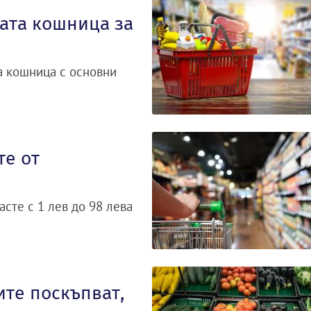
ата кошница за
а кошница с основни
те от
сте с 1 лев до 98 лева
ите поскъпват,