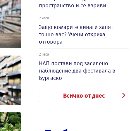
пространство и се взриви
2 часа
Защо комарите винаги хапят
точно вас? Учени откриха
отговора
2 часа
НАП постави под засилено
наблюдение два фестивала в
Бургаско
Всичко от днес