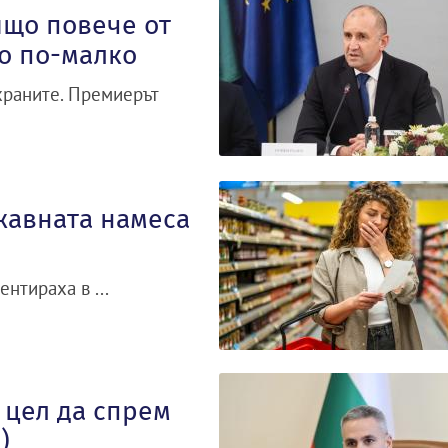
ищо повече от
що по-малко
 храните. Премиерът
жавната намеса
нтираха в ...
 цел да спрем
)