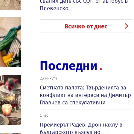
свалил дете със СОП от автобус в
Плевенско
Всичко от днес
Последни
23 минути
Сметната палата: Твърденията за
конфликт на интереси на Димитър
Главчев са спекулативни
1 час
Премиерът Радев: Дрон нахлу в
българското въздушно