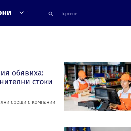
они
ия обявиха:
анителни стоки
елни срещи с компании