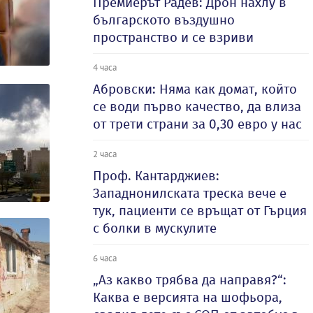
Премиерът Радев: Дрон нахлу в
българското въздушно
пространство и се взриви
4 часа
Абровски: Няма как домат, който
се води първо качество, да влиза
от трети страни за 0,30 евро у нас
2 часа
Проф. Кантарджиев:
Западнонилската треска вече е
тук, пациенти се връщат от Гърция
с болки в мускулите
6 часа
„Аз какво трябва да направя?“:
Каква е версията на шофьора,