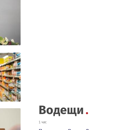
Водещи
1 час