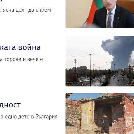
 ясна цел - да спрем
ската война
а торове и вече е
едност
а едно дете в България.