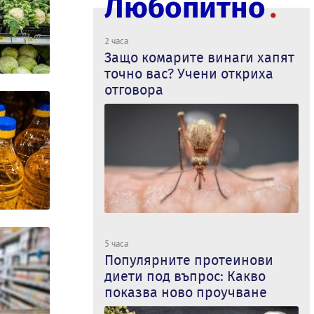
Любопитно
2 часа
Защо комарите винаги хапят
точно вас? Учени откриха
отговора
5 часа
Популярните протеинови
диети под въпрос: Какво
показва ново проучване