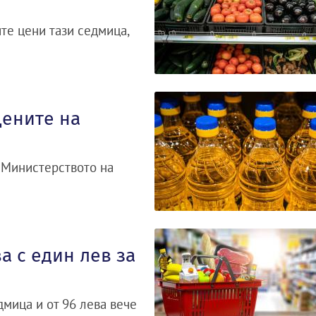
те цени тази седмица,
цените на
 Министерството на
 с един лев за
мица и от 96 лева вече