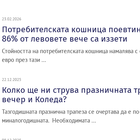
23.02.2026
Потребителската кошница поевтиня
86% от левовете вече са иззети
Стойността на потребителската кошница намалява с е
евро през тази ...
22.12.2025
Колко ще ни струва празничната т
вечер и Коледа?
Тазгодишната празнична трапеза се очертава да е по
миналогодишната. Необходимата ...