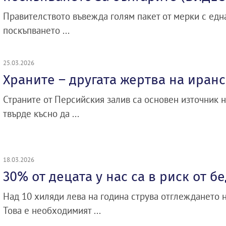
Правителството въвежда голям пакет от мерки с една
поскъпването ...
25.03.2026
Храните – другата жертва на иран
Страните от Персийския залив са основен източник н
твърде късно да ...
18.03.2026
30% от децата у нас са в риск от б
Над 10 хиляди лева на година струва отглеждането н
Това е необходимият ...