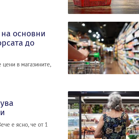
 на основни
орсата до
 цени в магазините,
рува
ли
ече е ясно, че от 1