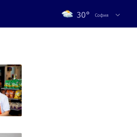
30°
София