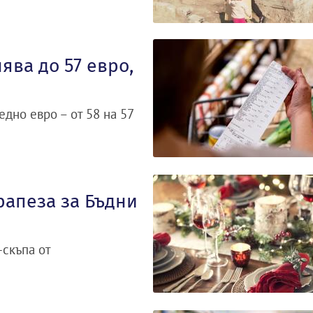
ва до 57 евро,
дно евро – от 58 на 57
рапеза за Бъдни
-скъпа от