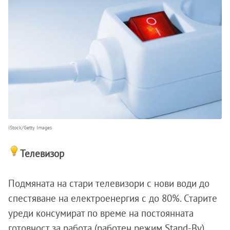
iStock/Getty Images
Телевизор
Подмяната на стари телевизори с нови води до
спестяване на електроенергия с до 80%. Старите
уреди консумират по време на постоянната
готовност за работа (работен режим Stand-By)