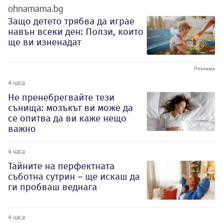
ohnamama.bg
Защо детето трябва да играе
навън всеки ден: Ползи, които
ще ви изненадат
4 часа
Не пренебрегвайте тези
сънища: мозъкът ви може да
се опитва да ви каже нещо
важно
4 часа
Тайните на перфектната
съботна сутрин – ще искаш да
ги пробваш веднага
4 часа