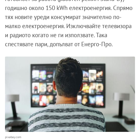
годишно около 150 kWh електроенергия. Спрямо
тях новите уреди консумират значително по-
малко електроенергия. Изключвайте телевизора
и радиото когато не ги използвате. Така
спестявате пари, допълват от Енерго-Про.
pixabay.com