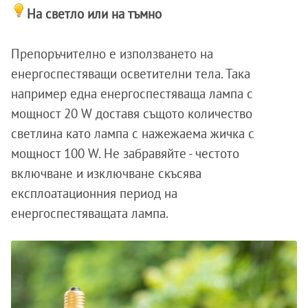
На светло или на тъмно
Препоръчително е използването на
енергоспестяващи осветителни тела. Така
например една енергоспестяваща лампа с
мощност 20 W доставя същото количество
светлина като лампа с нажежаема жичка с
мощност 100 W. Не забравяйте - честото
включване и изключване скъсява
експлоатационния период на
енергоспестяващата лампа.