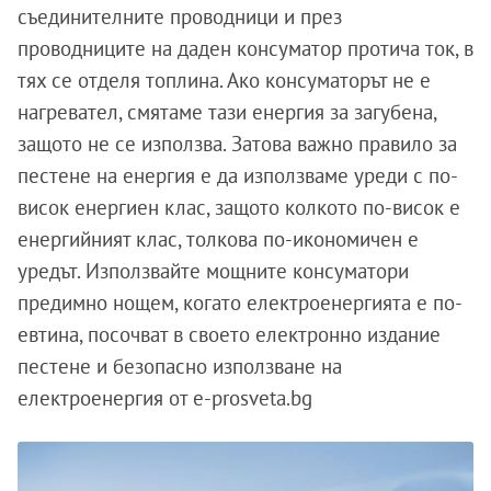
съединителните проводници и през
проводниците на даден консуматор протича ток, в
тях се отделя топлина. Ако консуматорът не е
нагревател, смятаме тази енергия за загубена,
защото не се използва. Затова важно правило за
пестене на енергия е да използваме уреди с по-
висок енергиен клас, защото колкото по-висок е
енергийният клас, толкова по-икономичен е
уредът. Използвайте мощните консуматори
предимно нощем, когато електроенергията е по-
евтина, посочват в своето електронно издание
пестене и безопасно използване на
електроенергия от e-prosveta.bg