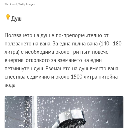
Thinkstock/Getty Images
Душ
Ползването на душ е по-препоръчително от
ползването на вана. За една пълна вана (140–180
литра) е необходима около три пъти повече
енергия, отколкото за вземането на един
петминутен душ. Вземането на душ вместо вана
спестява седмично и около 1500 литра питейна
вода.