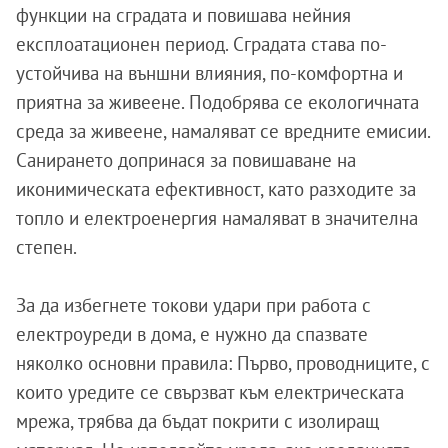
функции на сградата и повишава нейния
експлоатационен период. Сградата става по-
устойчива на външни влияния, по-комфортнa и
приятнa за живеене. Подобрява се екологичната
среда за живеене, намаляват се вредните емисии.
Санирането допринася за повишаване на
иконимическата ефективност, като разходите за
топло и електроенергия намаляват в значителна
степен.
За да избегнете токови удари при работа с
електроуреди в дома, е нужно да спазвате
няколко основни правила: Първо, проводниците, с
които уредите се свързват към електрическата
мрежа, трябва да бъдат покрити с изолиращ