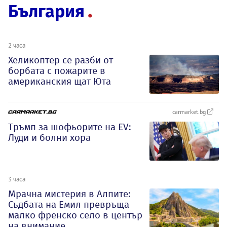
България
2 часа
Хеликоптер се разби от
борбата с пожарите в
американския щат Юта
carmarket.bg
Тръмп за шофьорите на EV:
Луди и болни хора
3 часа
Мрачна мистерия в Алпите:
Съдбата на Емил превръща
малко френско село в център
на внимание