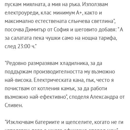
пускам миялната, а мия на ръка. Използвам
електроуреди, клас минимум А+, както и
максимално естествената слънчева светлина",
посочва Димитър от София и шеговито добавя: " А
за салатата пека чушки само на нощна тарифа,
след 23:00 ч."
"Редовно размразявам хладилника, за да
поддържам производителността му възможно
най-висока. Електрическата кана, пък, често я
почиствам от котления камък, за да работи
възможно най-ефективно", споделя Александра от
Сливен.
"Изключвам батериите и щепселите, когато не ги