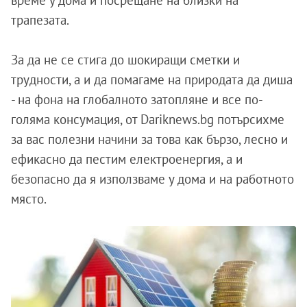
време у дома и посрещане на близки на
трапезата.
За да не се стига до шокиращи сметки и
трудности, а и да помагаме на природата да диша
- на фона на глобалното затопляне и все по-
голяма консумация, от Dariknews.bg потърсихме
за вас полезни начини за това как бързо, лесно и
ефикасно да пестим електроенергия, а и
безопасно да я използваме у дома и на работното
място.