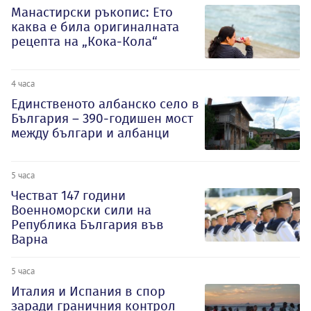
Манастирски ръкопис: Ето
каква е била оригиналната
рецепта на „Кока-Кола“
4 часа
Единственото албанско село в
България – 390-годишен мост
между българи и албанци
5 часа
Честват 147 години
Военноморски сили на
Република България във
Варна
5 часа
Италия и Испания в спор
заради граничния контрол