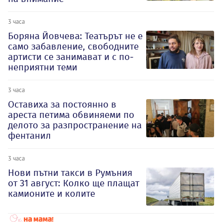
3 часа
Боряна Йовчева: Театърът не е
само забавление, свободните
артисти се занимават и с по-
неприятни теми
3 часа
Оставиха за постоянно в
ареста петима обвиняеми по
делото за разпространение на
фентанил
3 часа
Нови пътни такси в Румъния
от 31 август: Колко ще плащат
камионите и колите