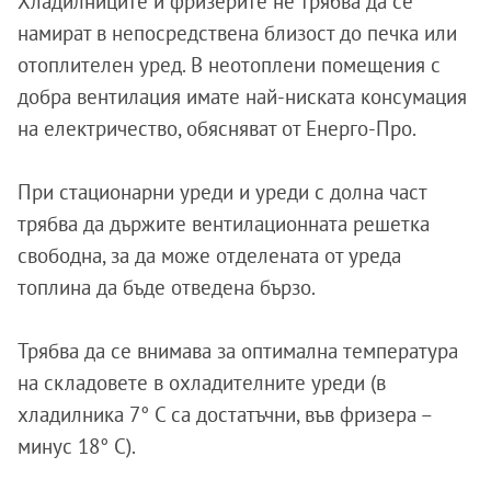
Хладилниците и фризерите не трябва да се
намират в непосредствена близост до печка или
отоплителен уред. В неотоплени помещения с
добра вентилация имате най-ниската консумация
на електричество, обясняват от Енерго-Про.
При стационарни уреди и уреди с долна част
трябва да държите вентилационната решетка
свободна, за да може отделената от уреда
топлина да бъде отведена бързо.
Трябва да се внимава за оптимална температура
на складовете в охладителните уреди (в
хладилника 7° C са достатъчни, във фризера –
минус 18° C).