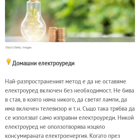
iStock/Getty Images
Домашни електроуреди
Най-разпространеният метод е да не оставяме
електроуред включен без необходимост. Не бива
в стая, в която няма никого, да светят лампи, да
има включен телевизор и т.н. Също така трябва да
се използват само изправни електроуреди. Никой
електроуред не оползотворява изцяло
консумираната електроенергия. Когато през