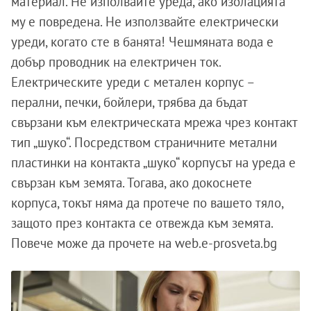
материал. Не изполвайте уреда, ако изолацията
му е повредена. Не използвайте електрически
уреди, когато сте в банята! Чешмяната вода е
добър проводник на електричен ток.
Електрическите уреди с метален корпус –
перални, печки, бойлери, трябва да бъдат
свързани към електрическата мрежа чрез контакт
тип „шуко“. Посредством страничните метални
пластинки на контакта „шуко“ корпусът на уреда е
свързан към земята. Тогава, ако докоснете
корпуса, токът няма да протече по вашето тяло,
защото през контакта се отвежда към земята.
Повече може да прочете на web.e-prosveta.bg