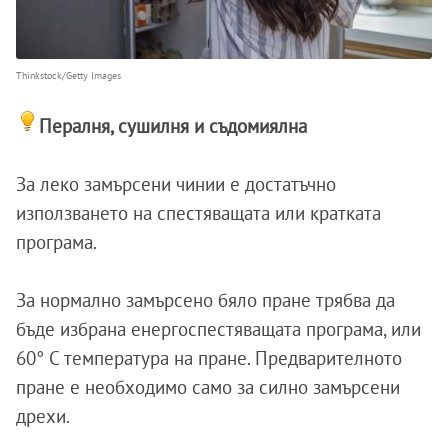
Thinkstock/Getty Images
Пералня, сушилня и съдомиялна
За леко замърсени чинии е достатъчно
използването на спестяващата или кратката
програма.
За нормално замърсено бяло пране трябва да
бъде избрана енергоспестяващата програма, или
60° C температура на пране. Предварителното
пране е необходимо само за силно замърсени
дрехи.