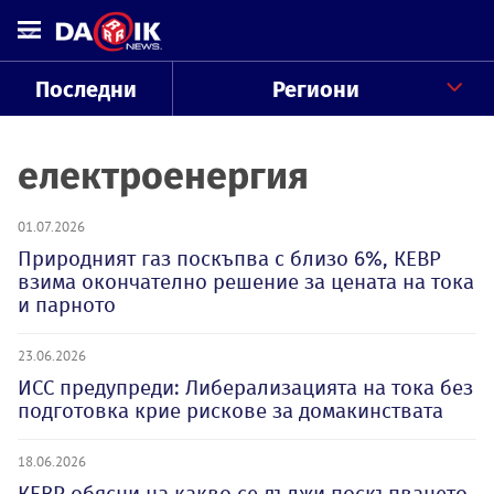
Последни
Региони
електроенергия
01.07.2026
Природният газ поскъпва с близо 6%, КЕВР
взима окончателно решение за цената на тока
и парното
23.06.2026
ИСС предупреди: Либерализацията на тока без
подготовка крие рискове за домакинствата
18.06.2026
КЕВР обясни на какво се дължи поскъпването