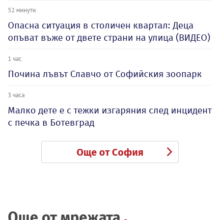
52 минути
Опасна ситуация в столичен квартал: Деца
опъват въже от двете страни на улица (ВИДЕО)
1 час
Почина лъвът Славчо от Софийския зоопарк
3 часа
Малко дете е с тежки изгаряния след инцидент
с печка в Ботевград
Още от София
Още от мрежата