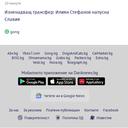
10 минути
Изненадващ трансфер: Илиян Стефанов напусна
Славия
gong
Abv.bg
Vbox7.com
Gong.bg
DogsAndCats.bg
CarMarket.bg
BISS.bg
Ohnamama.bg
Grabo.bg
Pariteni.bg
Edna.bg
Vesti.bg
Nova.bg
Telegraph.bg
Мобилното приложение на Dariknews.bg
Четете ни в Google News
За нас
За реклама
Платени публикации
Контакти
Facebook
Поверителност
Политика ЛД
Известия