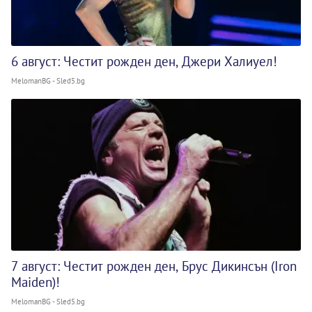
6 август: Честит рожден ден, Джери Халиуел!
MelomanBG - Sled5.bg
7 август: Честит рожден ден, Брус Дикинсън (Iron
Maiden)!
MelomanBG - Sled5.bg