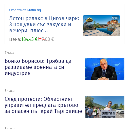
Оферта от Grabo.bg
Летен релакс в Цигов чарк:
3 нощувки със закуски и
вечери, плюс ..
Цена:
184.45 €
217.00 €
7 часа
Бойко Борисов: Трябва да
развиваме военната си
индустрия
8 часа
След протести: Областният
управител предлага кръгово
за опасен път край Търговище
8 часа