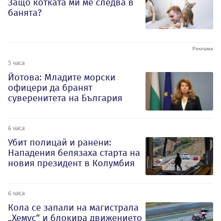
Защо котката ми ме следва в
банята?
5 часа
Йотова: Младите морски
офицери да бранят
суверенитета на България
6 часа
Убит полицай и ранени:
Нападения белязаха старта на
новия президент в Колумбия
6 часа
Кола се запали на магистрала
„Хемус“ и блокира движението