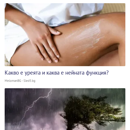
Какво е уреята и каква е нейната функция?
MelomanBG - Sled5.bg