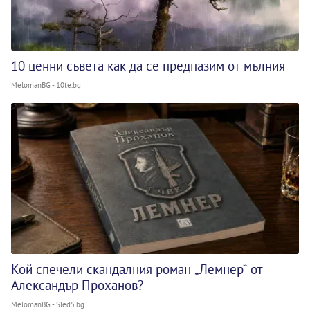
10 ценни съвета как да се предпазим от мълния
MelomanBG - 10te.bg
Кой спечели скандалния роман „Лемнер“ от
Александър Проханов?
MelomanBG - Sled5.bg