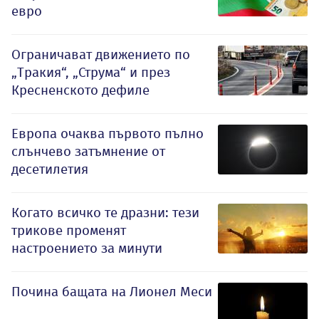
евро
Ограничават движението по
„Тракия“, „Струма“ и през
Кресненското дефиле
Европа очаква първото пълно
слънчево затъмнение от
десетилетия
Когато всичко те дразни: тези
трикове променят
настроението за минути
Почина бащата на Лионел Меси