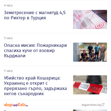
4 часа
Земетресение с магнитуд 4,5
по Рихтер в Турция
5 часа
Опасна мисия: Пожарникари
спасиха куче от язовир
Кърджали
5 часа
Убийство край Кошарица:
Украинец е открит с
прерязано гърло, задържаха
негов сънародник
dogsandcats.bg