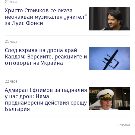
21 часа
Христо Стоичков се оказа
неочакван музикален „учител“
за Луис Фонси
21 часа
След взрива на дрона край
Кардам: Версиите, реакциите и
отговорът на Украйна
22 часа
Адмирал Ефтимов за падналия
у нас дрон: Няма
преднамерени действия срещу
България