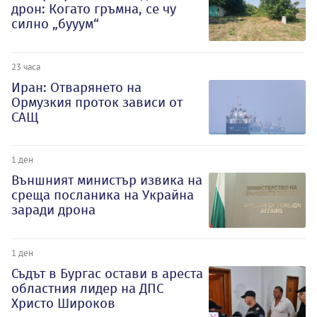
дрон: Когато гръмна, се чу
силно „бууум“
23 часа
Иран: Отварянето на
Ормузкия проток зависи от
САЩ
1 ден
Външният министър извика на
среща посланика на Украйна
заради дрона
1 ден
Съдът в Бургас остави в ареста
областния лидер на ДПС
Христо Широков