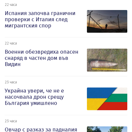
22 часа
Испания започва гранични
проверки с Италия след
мигрантския спор
22 часа
Военни обезвредиха опасен
снаряд в частен дом във
Видин
23 часа
Украйна увери, че не е
насочвала дрон срещу
България умишлено
23 часа
Овчар с разказ за падналия