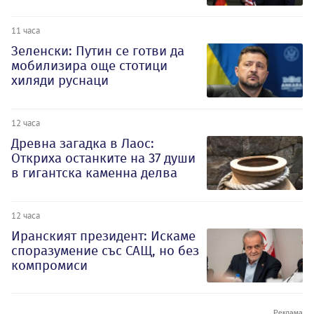
11 часа
Зеленски: Путин се готви да
мобилизира още стотици
хиляди руснаци
12 часа
Древна загадка в Лаос:
Откриха останките на 37 души
в гигантска каменна делва
12 часа
Иранският президент: Искаме
споразумение със САЩ, но без
компромиси