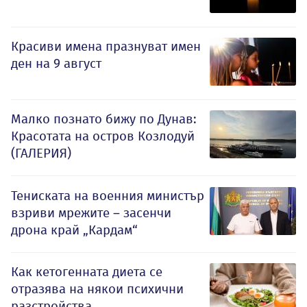
Красиви имена празнуват имен
ден на 9 август
Малко познато бижу по Дунав:
Красотата на остров Козлодуй
(ГАЛЕРИЯ)
Тениската на военния министър
взриви мрежите – засенчи
дрона край „Кардам“
Как кетогенната диета се
отразява на някои психични
разстройства