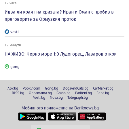
12 часа
Идва ли краят на кризата? Иран и Оман с пробив в
преговорите за Ормузкия проток
vesti
12 минути
НА ЖИВО: Черно море 1:0 Лудогорец, Лазаров откри
gong
Abv.bg
Vbox7.com
Gong.bg
DogsAndCats.bg
CarMarket.bg
BISS.bg
Ohnamama.bg
Grabo.bg
Pariteni.bg
Edna.bg
Vesti.bg
Nova.bg
Telegraph.bg
Мобилното приложение на Dariknews.bg