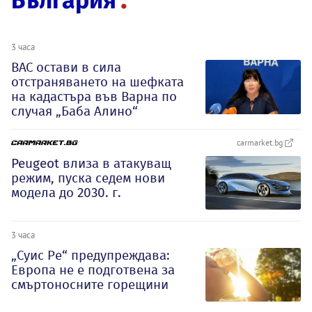
България
3 часа
ВАС остави в сила
отстраняването на шефката
на кадастъра във Варна по
случая „Баба Алино“
carmarket.bg
Peugeot влиза в атакуващ
режим, пуска седем нови
модела до 2030. г.
3 часа
„Суис Ре“ предупреждава:
Европа не е подготвена за
смъртоносните горещини