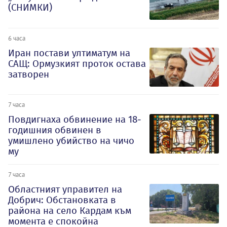
(СНИМКИ)
6 часа
Иран постави ултиматум на
САЩ: Ормузкият проток остава
затворен
7 часа
Повдигнаха обвинение на 18-
годишния обвинен в
умишлено убийство на чичо
му
7 часа
Oбластният управител на
Добрич: Обстановката в
района на село Кардам към
момента е спокойна