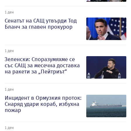
1 ден
Сенатът на САЩ утвърди Тод
Бланч за главен прокурор
1 ден
Зеленски: Споразумяхме се
със САЩ за месечна доставка
на ракети за „Пейтриът“
1 ден
Инцидент в Ормузкия проток:
Снаряд удари кораб, избухна
пожар
1 ден