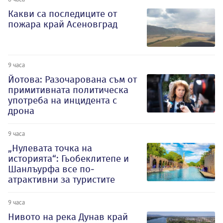
Какви са последиците от
пожара край Асеновград
9 часа
Йотова: Разочарована съм от
примитивната политическа
употреба на инцидента с
дрона
9 часа
„Нулевата точка на
историята“: Гьобеклитепе и
Шанлъурфа все по-
атрактивни за туристите
9 часа
Нивото на река Дунав край