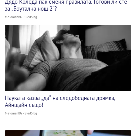
Дядо Коледа пак сменя правилата. Готови ли сте
за „Брутална нощ 2“?
MelomanBG - Sled5.bg
Науката казва „да“ на следобедната дрямка,
Айнщайн също!
MelomanBG - Sled5.bg