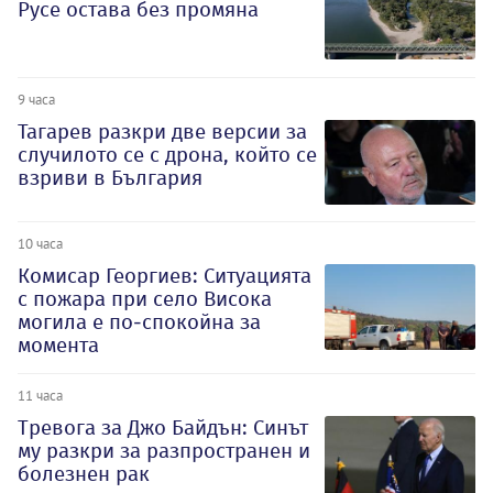
Русе остава без промяна
9 часа
Тагарев разкри две версии за
случилото се с дрона, който се
взриви в България
10 часа
Комисар Георгиев: Ситуацията
с пожара при село Висока
могила е по-спокойна за
момента
11 часа
Тревога за Джо Байдън: Синът
му разкри за разпространен и
болезнен рак