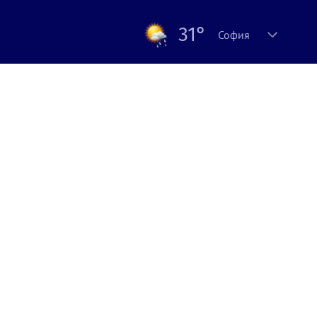
31°
София