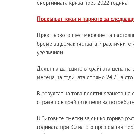
енергийната криза през 2022 година.
Поскъпват токът и парното за следващ
През първото шестмесечие на настояща
бреме за домакинствата и различните н
увеличили.
Делът на данъците в крайната цена на 
месеца на годината спрямо 24,7 на сто
В резултат на това поевтиняването на
отразено в крайните цени за потребит
В битовите сметки за синьо гориво ръст
годината при 30 на сто през същия пер