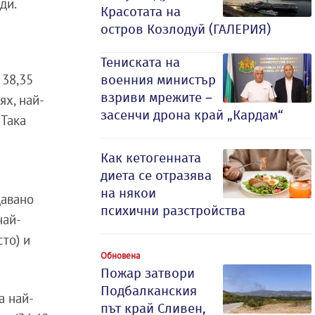
ди.
Красотата на
остров Козлодуй (ГАЛЕРИЯ)
Тениската на
 38,35
военния министър
взриви мрежите –
ях, най-
засенчи дрона край „Кардам“
 Така
Как кетогенната
диета се отразява
на някои
давано
психични разстройства
най-
сто) и
Обновена
Пожар затвори
Подбалканския
а най-
път край Сливен,