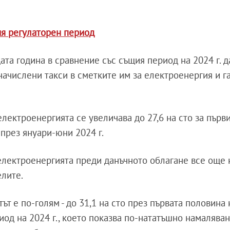
ия регулаторен период
та година в сравнение със същия период на 2024 г. 
ачислени такси в сметките им за електроенергия и га
електроенергията се увеличава до 27,6 на сто за първ
 през януари-юни 2024 г.
 електроенергията преди данъчното облагане все още 
елите.
ът е по-голям - до 31,1 на сто през първата половина 
иод на 2024 г., което показва по-нататъшно намаляван