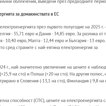
анъчни облекчения, въведени през предходните перио
ергията за домакинствата в ЕС
електроенергията през първото полугодие на 2025 г. -
лгия - 35,71 евро и Дания - 34,85 евро. За разлика от т
- 10,40 евро, Малта - 12,44 евро и България - 13 евро.
сто сред страните с най-евтина електроенергия за
024 г., най-значително увеличение на цените е наблю
(+25,9 на сто) и Полша (+20 на сто). На другия полюс, 
ирано в Словения (-13,1 на сто), Финландия (-9,8 на 
елна способност (СПС), цените на електроенергията с