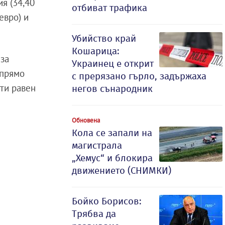
ия (34,40
отбиват трафика
евро) и
Убийство край
Кошарица:
 за
Украинец е открит
спрямо
с прерязано гърло, задържаха
чти равен
негов сънародник
Обновена
Кола се запали на
магистрала
„Хемус“ и блокира
движението (СНИМКИ)
Бойко Борисов:
Трябва да