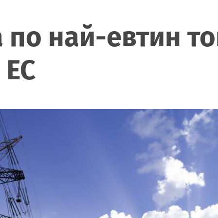
 по най-евтин то
 ЕС