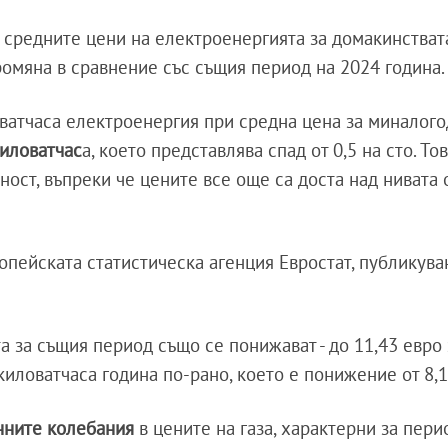
 средните цени на електроенергията за домакинстват
ромяна в сравнение със същия период на 2024 година.
ловатчаса електроенергия при средна цена за миналог
киловатчас
а, което представлява спад от 0,5 на сто. То
ност, въпреки че цените все още са доста над нивата
опейската статистическа агенция Евростат, публикува
а за същия период също се понижават - до 11,43 евро 
киловатчаса година по-рано, което е понижение от 8,1
нните колебания
в цените на газа, характерни за пер