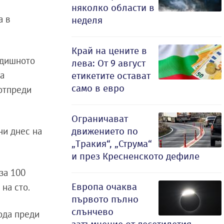
няколко области в
а в
неделя
Край на цените в
одишното
лева: От 9 август
ва
етикетите остават
само в евро
 отпреди
Ограничават
ни днес на
движението по
„Тракия“, „Струма“
и през Кресненското дефиле
за 100
Европа очаква
 на сто.
първото пълно
слънчево
иода преди