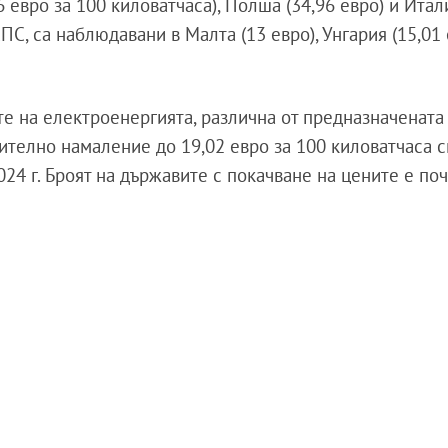
 евро за 100 киловатчаса), Полша (34,96 евро) и Итал
ПС, са наблюдавани в Малта (13 евро), Унгария (15,01 
те на електроенергията, различна от предназначената
чително намаление до 19,02 евро за 100 киловатчаса 
024 г. Броят на държавите с покачване на цените е по