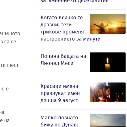
затъмнение от десетилетия
Когато всичко те
дразни: тези
трикове променят
данъчното
настроението за минути
з са се
Почина бащата на
Лионел Меси
ите шест
Красиви имена
не е
празнуват имен
ден на 9 август
на
Малко познато
е на
бижу по Дунав: