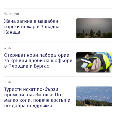
41 минути
Жена загина в мащабен
горски пожар в Западна
Канада
1 час
Откриват нови лаборатории
за кръвни проби на шофьори
в Пловдив и Бургас
1 час
Туристи искат по-бързи
промени във Витоша: По-
малко коли, повече достъп и
по-добра поддръжка