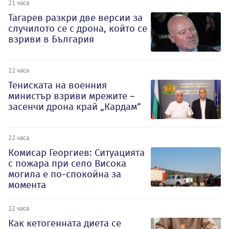
21 часа
Тагарев разкри две версии за
случилото се с дрона, който се
взриви в България
22 часа
Тениската на военния
министър взриви мрежите –
засенчи дрона край „Кардам“
22 часа
Комисар Георгиев: Ситуацията
с пожара при село Висока
могила е по-спокойна за
момента
22 часа
Как кетогенната диета се