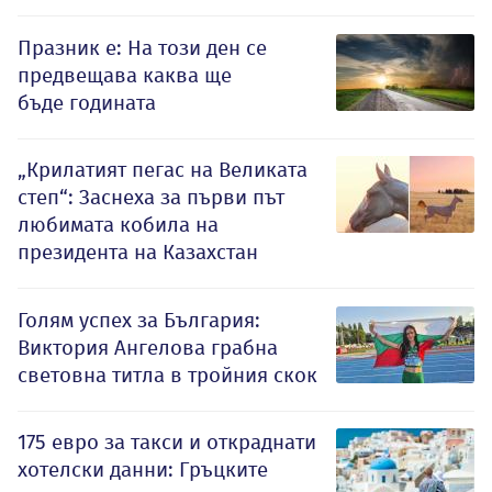
Празник е: На този ден се
предвещава каква ще
бъде годината
„Крилатият пегас на Великата
степ“: Заснеха за първи път
любимата кобила на
президента на Казахстан
Голям успех за България:
Виктория Ангелова грабна
световна титла в тройния скок
175 евро за такси и откраднати
хотелски данни: Гръцките