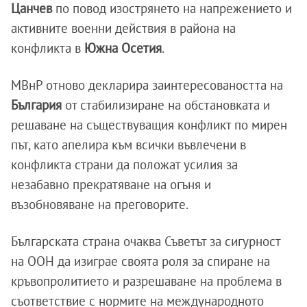
Цанчев
по повод изострянето на напрежението и
активните военни действия в района на
конфликта в
Южна Осетия
.
МВнР отново декларира заинтересоваността на
България
от стабилизиране на обстановката и
решаване на съществуващия конфликт по мирен
път, като апелира към всички въвлечени в
конфликта страни да положат усилия за
незабавно прекратяване на огъня и
възобновяване на преговорите.
Българската страна очаква Съветът за сигурност
на ООН да изиграе своята роля за спиране на
кръвопролитието и разрешаване на проблема в
съответствие с нормите на международното