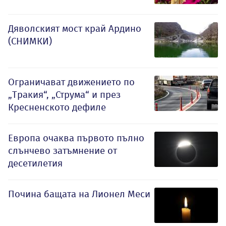
Дяволският мост край Ардино
(СНИМКИ)
Ограничават движението по
„Тракия“, „Струма“ и през
Кресненското дефиле
Европа очаква първото пълно
слънчево затъмнение от
десетилетия
Почина бащата на Лионел Меси