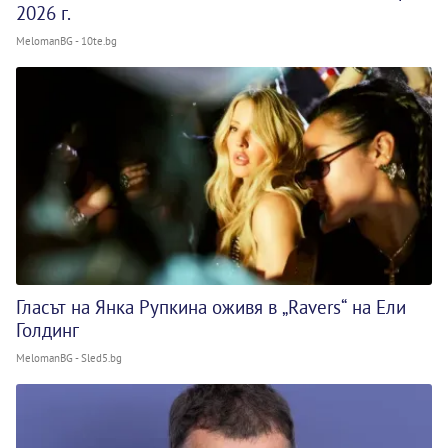
2026 г.
MelomanBG - 10te.bg
Гласът на Янка Рупкина оживя в „Ravers“ на Ели
Голдинг
MelomanBG - Sled5.bg