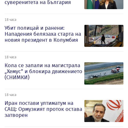
суверенитета на България
18 часа
Убит полицай и ранени:
Нападения белязаха старта на
новия президент в Колумбия
18 часа
Кола се запали на магистрала
„Хемус“ и блокира движението
(СНИМКИ)
18 часа
Иран постави ултиматум на
САЩ: Ормузкият проток остава
затворен