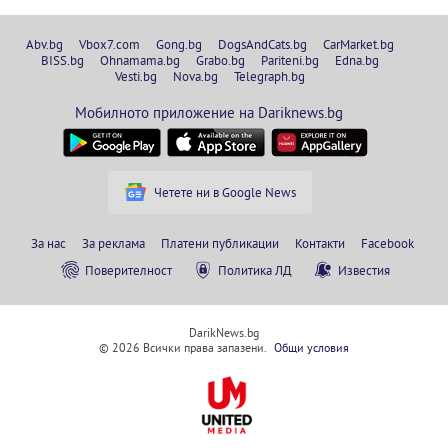
Abv.bg
Vbox7.com
Gong.bg
DogsAndCats.bg
CarMarket.bg
BISS.bg
Ohnamama.bg
Grabo.bg
Pariteni.bg
Edna.bg
Vesti.bg
Nova.bg
Telegraph.bg
Мобилното приложение на Dariknews.bg
Четете ни в Google News
За нас
За реклама
Платени публикации
Контакти
Facebook
Поверителност
Политика ЛД
Известия
DarikNews.bg
© 2026 Всички права запазени.
Общи условия