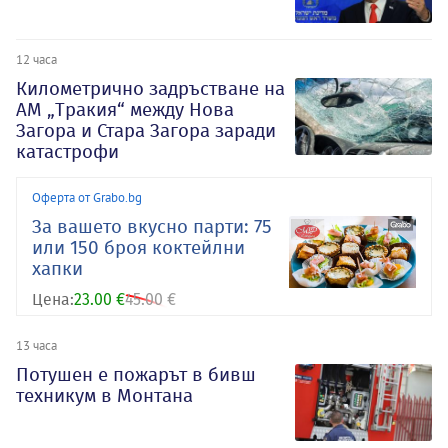
12 часа
Километрично задръстване на
АМ „Тракия“ между Нова
Загора и Стара Загора заради
катастрофи
Оферта от Grabo.bg
За вашето вкусно парти: 75
или 150 броя коктейлни
хапки
Цена:
23.00 €
45.00 €
13 часа
Потушен е пожарът в бивш
техникум в Монтана