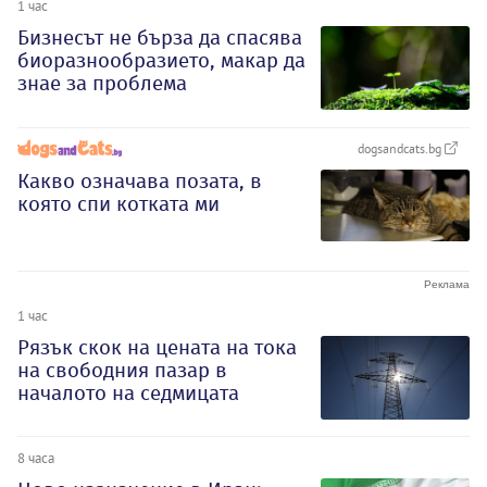
1 час
Бизнесът не бърза да спасява
биоразнообразието, макар да
знае за проблема
dogsandcats.bg
Какво означава позата, в
която спи котката ми
1 час
Рязък скок на цената на тока
на свободния пазар в
началото на седмицата
8 часа