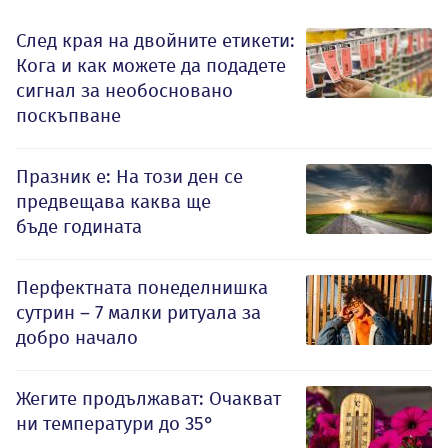
След края на двойните етикети:
Кога и как можете да подадете
сигнал за необосновано
поскъпване
Празник е: На този ден се
предвещава каква ще
бъде годината
Перфектната понеделнишка
сутрин – 7 малки ритуала за
добро начало
Жегите продължават: Очакват
ни температури до 35°