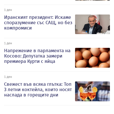
1 ден
Иранският президент: Искаме
споразумение със САЩ, но без
компромиси
1 ден
Напрежение в парламента на
Косово: Депутатка замери
премиера Курти с яйца
1 ден
Свежест във всяка глътка: Топ
3 летни коктейла, които носят
наслада в горещите дни