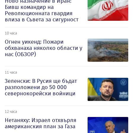
Ново назначение в Иран:
Бивш командир на
Революционната гвардия
влиза в Съвета за сигурност
10 часа
Огнен уикенд: Пожари
обхванаха няколко области у
нас (ОБЗОР)
11 часа
Зеленски: В Русия ще бъдат
разположени до 50 000
севернокорейски войници
12 часа
Нетаняху: Израел отхвърля
американския план за Газа