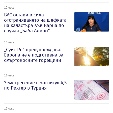
15 часа
ВАС остави в сила
отстраняването на шефката
на кадастъра във Варна по
случая „Баба Алино“
15 часа
„Суис Ре“ предупреждава:
Европа не е подготвена за
смъртоносните горещини
16 часа
Земетресение с магнитуд 4,5
по Рихтер в Турция
17 часа