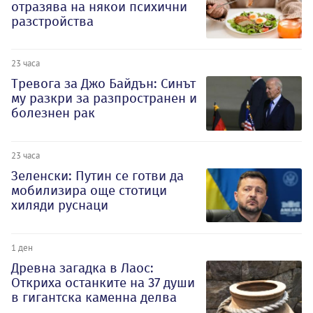
отразява на някои психични
разстройства
23 часа
Тревога за Джо Байдън: Синът
му разкри за разпространен и
болезнен рак
23 часа
Зеленски: Путин се готви да
мобилизира още стотици
хиляди руснаци
1 ден
Древна загадка в Лаос:
Откриха останките на 37 души
в гигантска каменна делва