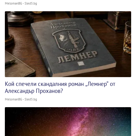
MelomanBG - Sled5.bg
Кой спечели скандалния роман „Лемнер“ от
Александър Проханов?
MelomanBG - Sled5.bg