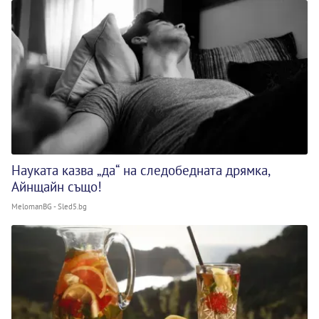
Науката казва „да“ на следобедната дрямка,
Айнщайн също!
MelomanBG - Sled5.bg