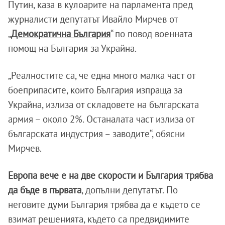
Путин, каза в кулоарите на парламента пред
журналисти депутатът Ивайло Мирчев от
„
Демократична България
“ по повод военната
помощ на България за Украйна.
„Реалностите са, че една много малка част от
боеприпасите, които България изпраща за
Украйна, излиза от складовете на българската
армия – около 2%. Останалата част излиза от
българската индустрия – заводите“, обясни
Мирчев.
Европа вече е на две скорости и България трябва
да бъде в първата
, допълни депутатът. По
неговите думи България трябва да е където се
взимат решенията, където са предвидимите