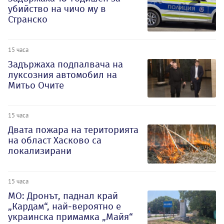
убийство на чичо му в
Странско
15 часа
Задържаха подпалвача на
луксозния автомобил на
Митьо Очите
15 часа
Двата пожара на територията
на област Хасково са
локализирани
15 часа
МО: Дронът, паднал край
„Кардам“, най-вероятно е
украинска примамка „Майя“