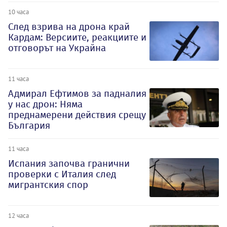
10 часа
След взрива на дрона край
Кардам: Версиите, реакциите и
отговорът на Украйна
11 часа
Адмирал Ефтимов за падналия
у нас дрон: Няма
преднамерени действия срещу
България
11 часа
Испания започва гранични
проверки с Италия след
мигрантския спор
12 часа