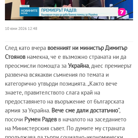
10 юни 2026 12:48
След като вчера
военният ни министър Димитър
Стоянов
намекна, че е възможно страната ни да
преосмисли помощта за
Украйна
, днес премиерът
развенча всякакви съмнения по темата и
категорично утвърди позицията. „Както вече
знаете, правителството слага край на
предоставянето на въоръжение от българската
армия за Украйна.
Вече сме дали достатъчно
“,
посочи
Румен Радев
в началото на заседанието
на Министерския съвет. По думите му страната
продължава да търпи социално-икономически