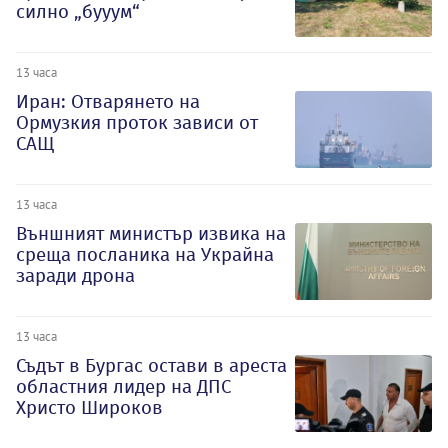
силно „бууум“
13 часа
Иран: Отварянето на
Ормузкия проток зависи от
САЩ
13 часа
Външният министър извика на
среща посланика на Украйна
заради дрона
13 часа
Съдът в Бургас остави в ареста
областния лидер на ДПС
Христо Широков