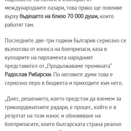
международните пазари, това пряко ще повлияе
върху
бъдещето на близо 70 000 души,
които
работят там.
Последните две-три години България сериозно се
възползва от износа на боеприпаси, каза в
кулоарите на парламента народният
представител от „Продължаваме промяната“
Радослав Рибарски
. По неговите думи това е
сериозно перо в бюджета и приходите към него.
„Днес, решението, което предстои да вземем за
трикоординатните радари, е процес, който е в
резултат на този износ и обновяване на
боеприпасите, които българската страна реално