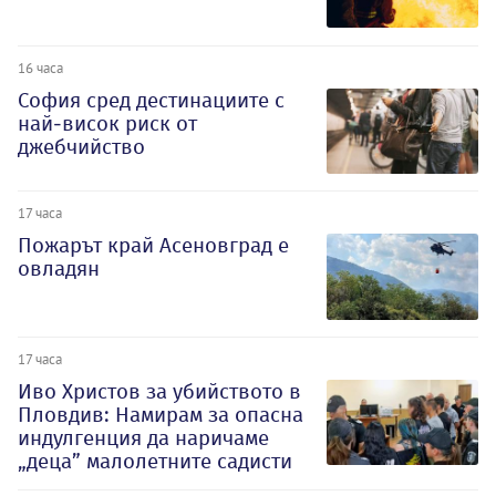
16 часа
София сред дестинациите с
най-висок риск от
джебчийство
17 часа
Пожарът край Асеновград е
овладян
17 часа
Иво Христов за убийството в
Пловдив: Намирам за опасна
индулгенция да наричаме
„деца” малолетните садисти