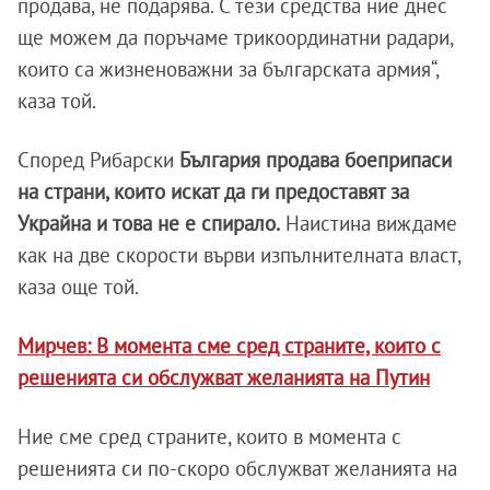
продава, не подарява. С тези средства ние днес
ще можем да поръчаме трикоординатни радари,
които са жизненоважни за българската армия“,
каза той.
Според Рибарски
България продава боеприпаси
на страни, които искат да ги предоставят за
Украйна и това не е спирало.
Наистина виждаме
как на две скорости върви изпълнителната власт,
каза още той.
Мирчев: В момента сме сред страните, които с
решенията си обслужват желанията на Путин
Ние сме сред страните, които в момента с
решенията си по-скоро обслужват желанията на