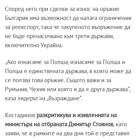
Според него при сделки за износ на оръжие
България има възможност да налага ограничения
за реекспорт, така че закупеното въоръжение да
не бъде пренасочвано към трети държави,
включително Украйна.
„Ако изнасяме за Полша, изнасяме за Полша и
Полша е единствената държава, в която може да
се ползва това оръжие. Същото важи и за
Румъния, Чехия или която и да е друга държава“,
каза лидерът на „Възраждане“.
Костадинов
разкритикува и изявленията на
министъра на отбраната Димитър Стоянов
, като
заяви, че в рамките на два дни той е представил