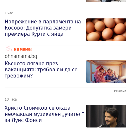
1 час
Напрежение в парламента на
Косово: Депутатка замери
премиера Курти с яйца
ohnamama.bg
Късното лягане през
ваканцията: трябва ли да се
тревожим?
10 часа
Христо Стоичков се оказа
неочакван музикален „учител“
за Луис Фонси