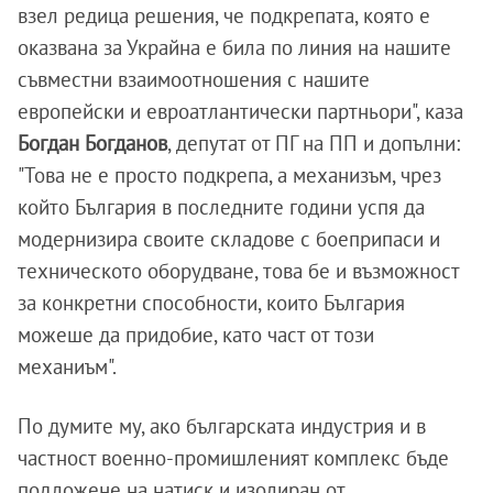
взел редица решения, че подкрепата, която е
оказвана за Украйна е била по линия на нашите
съвместни взаимоотношения с нашите
европейски и евроатлантически партньори", каза
Богдан Богданов
, депутат от ПГ на ПП и допълни:
"Това не е просто подкрепа, а механизъм, чрез
който България в последните години успя да
модернизира своите складове с боеприпаси и
техническото оборудване, това бе и възможност
за конкретни способности, които България
можеше да придобие, като част от този
механиъм".
По думите му, ако българската индустрия и в
частност военно-промишленият комплекс бъде
подложене на натиск и изолиран от