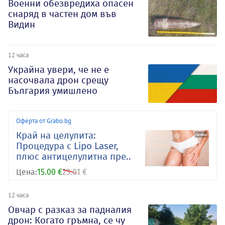
Военни обезвредиха опасен
снаряд в частен дом във
Видин
12 часа
Украйна увери, че не е
насочвала дрон срещу
България умишлено
Оферта от Grabo.bg
Край на целулита:
Процедура с Lipo Laser,
плюс aнтицелулитна пре..
Цена:
15.00 €
23.01 €
12 часа
Овчар с разказ за падналия
дрон: Когато гръмна, се чу