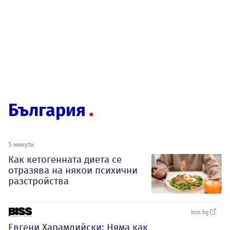
България
5 минути
Как кетогенната диета се
отразява на някои психични
разстройства
biss.bg
Евгени Харамлийски: Няма как