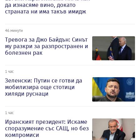
да изнасяме вино, докато
страната ни има такъв имидж
46 минути
Тревога за Джо Байдън: Синът
му разкри за разпространен и
болезнен рак
1 час
Зеленски: Путин се готви да
мобилизира още стотици
хиляди руснаци
1 час
Иранският президент: Искаме
споразумение със САЩ, но без
компромиси