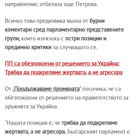
направление, отбеляза още Петрова.
Всичко това предизвика вълна от
бурни
коментари сред парламентарно представените
групи,
които излязоха с
остри
позиции и
предимно критики
за случващото се.
ПП са обезпокоени от решението за Украйна:
Трябва да подкрепяме жертвата, а не агресора
От „
Продължаваме промяната
“ посочиха, че са
обезпокоени от решението на правителството за
оръжията за Украйна.
"Нашата позиция е, че
трябва да подкрепяме
жертвата, а не агресора.
Българският парламент е