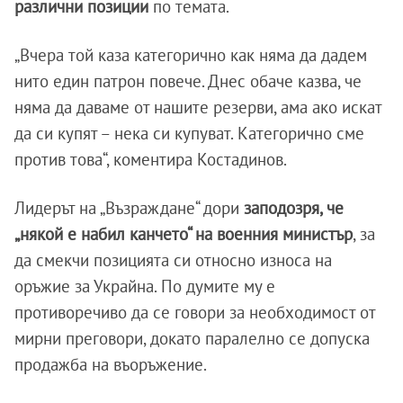
различни
позиции
по темата.
„Вчера той каза категорично как няма да дадем
нито един патрон повече. Днес обаче казва, че
няма да даваме от нашите резерви, ама ако искат
да си купят – нека си купуват. Категорично сме
против това“, коментира Костадинов.
Лидерът на „Възраждане“ дори
заподозря, че
„някой е набил канчето“ на военния министър
, за
да смекчи позицията си относно износа на
оръжие за Украйна. По думите му е
противоречиво да се говори за необходимост от
мирни преговори, докато паралелно се допуска
продажба на въоръжение.