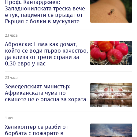
Проф. Кантарджиев:
Западнонилската треска вече
е тук, пациенти се връщат от
Гърция с болки в мускулите
23 часа
Абровски: Няма как домат,
който се води първо качество,
да влиза от трети страни за
0,30 евро у нас
23 часа
Земеделският министър:
Африканската чума по
свинете не е опасна за хората
1 ден
Хеликоптер се разби от
борбата с пожарите в