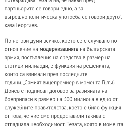
потвърждава тезата ни, че навън пред
партньорите се говори едно, а за
вътрешнополитическа употреба се говори друго“,
каза Георгиев.
По негови думи всичко, което се е случвало по
отношение на
модернизацията
на българската
армия, постъпления на средства в размер на
стотици милиарди, е функция на решенията,
които са взимали през последните
години. „Самият вицепремиер в момента Гълъб
Донев е подписал договор за размяната на
боеприпаси в размер на 300 милиона в едно от
служебните правителства, което е било функция
от това, че ние сме предоставили такива с
отпаднала необходимост. Тезата, която в момента